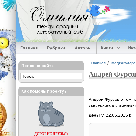
Перейти к основному содержанию
Омилия
Международный
литературный клуб
Главная
Рубрики
Авторы
Книги
Ин
Вы здесь
Главная
Медиагалере
Поиск на сайте
Андрей Фурсов
Как помочь проекту?
Андрей Фурсов о том, к
капитализма и антикап
ДеньTV. 22.05.2015 г.
ДОРОГИЕ ДРУЗЬЯ!