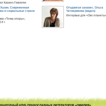
ог Каринэ Геворгян
обытия в мире и России.
 Хазин. Современная
Отодвигая занавес. Ольга
ка и социальные страхи
Четверикова (видео)
Интервью для «Око планеты
ма «Точка опоры»,
14 г.
ЕЖДУНАРОДНЫЙ КЛУБ ПРАВОСЛАВНЫХ ЛИТЕРАТОРОВ «ОМИЛИЯ»