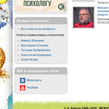
Политол
анализирует актуальные с
Михаил
экономи
(видео)
Програм
Вопрос психологу
03.04.20
Все ответы на вопросы
Ответы православных психологов:
Никита Яночкин
Екатерина Усачева
Татьяна Бобровских
Анастасия Бондарук
Анна Лелик
Мы в социальных сетях
ВКонтакте
YouTube
© А. Ковтун 2008–2026 М