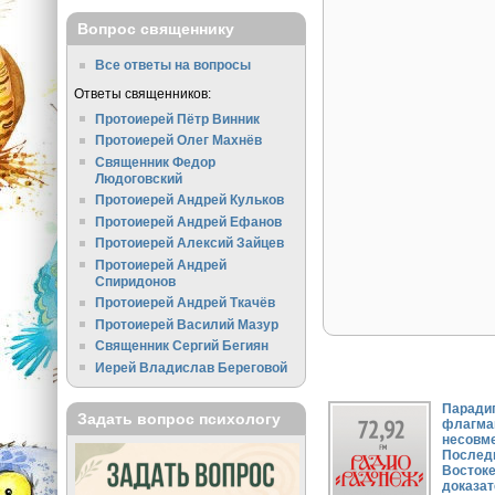
Вопрос священнику
Все ответы на вопросы
Ответы священников:
Протоиерей Пётр Винник
Протоиерей Олег Махнёв
Священник Федор
Людоговский
Протоиерей Андрей Кульков
Протоиерей Андрей Ефанов
Протоиерей Алексий Зайцев
Протоиерей Андрей
Спиридонов
Протоиерей Андрей Ткачёв
Протоиерей Василий Мазур
Священник Сергий Бегиян
Иерей Владислав Береговой
Парадиг
Задать вопрос психологу
флагма
несовме
Послед
Востоке
доказат