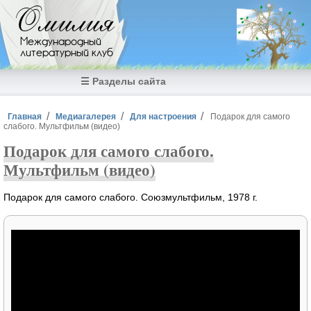
Перейти к основному содержанию
Омилия
Международный
литературный клуб
☰ Разделы сайта
Вы здесь
Главная
Медиагалерея
Для настроения
Подарок для самого
слабого. Мультфильм (видео)
Подарок для самого слабого.
Мультфильм (видео)
Подарок для самого слабого. Союзмультфильм, 1978 г.