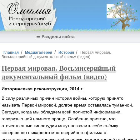
Перейти к основному содержанию
Омилия
Международный
литературный клуб
☰ Разделы сайта
Вы здесь
Главная
Медиагалерея
История
Первая мировая.
Восьмисерийный документальный фильм (видео)
Первая мировая. Восьмисерийный
документальный фильм (видео)
Историческая реконструкция, 2014 г.
В силу различных причин история войны, которую принято
называть Первой мировой, долгое время оставалась туманной.
Сегодня, когда мы обладаем всей полнотой информации,
говорить о ней намного проще. Особенно приятно, что
отечественные киностудии могут позволить себе съёмку
совершенно шикарного многосерийного фильма с
использованием исторической хроники, компьютерной графики и