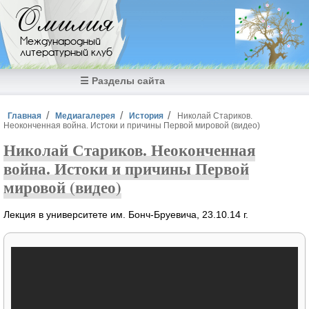
Перейти к основному содержанию
Омилия
Международный
литературный клуб
☰ Разделы сайта
Вы здесь
Главная
Медиагалерея
История
Николай Стариков.
Неоконченная война. Истоки и причины Первой мировой (видео)
Николай Стариков. Неоконченная
война. Истоки и причины Первой
мировой (видео)
Лекция в университете им. Бонч-Бруевича, 23.10.14 г.