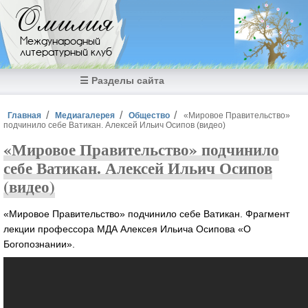
Перейти к основному содержанию
Омилия
Международный
литературный клуб
☰ Разделы сайта
Вы здесь
Главная
Медиагалерея
Общество
«Мировое Правительство»
подчинило себе Ватикан. Алексей Ильич Осипов (видео)
«Мировое Правительство» подчинило
себе Ватикан. Алексей Ильич Осипов
(видео)
«Мировое Правительство» подчинило себе Ватикан. Фрагмент
лекции профессора МДА Алексея Ильича Осипова «О
Богопознании».