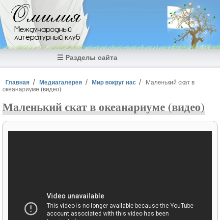
Перейти к основному содержанию
Омилия
Международный
литературный клуб
☰ Разделы сайта
Вы здесь
Главная
Медиагалерея
Мир вокруг нас
Маленький скат в
океанариуме (видео)
Маленький скат в океанариуме (видео)