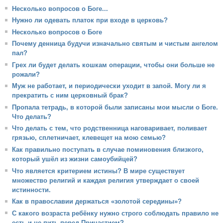
Несколько вопросов о Боге...
Нужно ли одевать платок при входе в церковь?
Несколько вопросов о Боге
Почему денница будучи изначально святым и чистым ангелом
пал?
Грех ли будет делать кошкам операции, чтобы они больше не
рожали?
Муж не работает, и периодически уходит в запой. Могу ли я
прекратить с ним церковный брак?
Пропала тетрадь, в которой были записаны мои мысли о Боге.
Что делать?
Что делать с тем, что родственница наговаривает, поливает
грязью, сплетничает, клевещет на мою семью?
Как правильно поступать в случае поминовения близкого,
который ушёл из жизни самоубийцей?
Что является критерием истины? В мире существует
множество религий и каждая религия утверждает о своей
истинности.
Как в православии держаться «золотой середины»?
С какого возраста ребёнку нужно строго соблюдать правило не
есть и не пить перед Причастием?