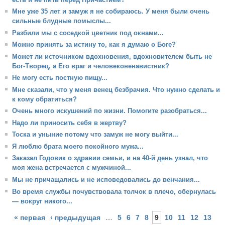
Мне уже 35 лет и замуж я не собираюсь. У меня были очень
сильные блудные помыслы...
Разбили мы с соседкой цветник под окнами...
Можно принять за истину то, как я думаю о Боге?
Может ли источником вдохновения, вдохновителем быть не
Бог-Творец, а Его враг и человеконенавистник?
Не могу есть постную пищу...
Мне сказали, что у меня венец безбрачия. Что нужно сделать и
к кому обратиться?
Очень много искушений по жизни. Помогите разобраться...
Надо ли приносить себя в жертву?
Тоска и уныние потому что замуж не могу выйти...
Я люблю брата моего покойного мужа...
Заказал Годовик о здравии семьи, и на 40-й день узнал, что
моя жена встречается с мужчиной...
Мы не причащались и не исповедовались до венчания...
Во время службы почувствовала толчок в плечо, обернулась
— вокруг никого...
Страницы
« первая
‹ предыдущая
…
5
6
7
8
9
10
11
12
13