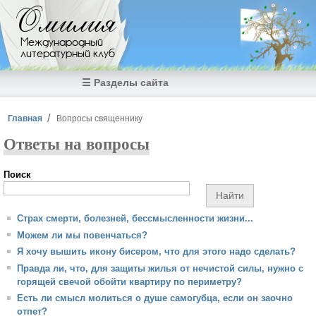
Перейти к основному содержанию
Омилия
Международный
литературный клуб
☰ Разделы сайта
Вы здесь
Главная
Вопросы священнику
Ответы на вопросы
Поиск
Страх смерти, болезней, бессмысленности жизни...
Можем ли мы повенчаться?
Я хочу вышить икону бисером, что для этого надо сделать?
Правда ли, что, для защиты жилья от нечистой силы, нужно с
горящей свечой обойти квартиру по периметру?
Есть ли смысл молиться о душе самогубца, если он заочно
отпет?