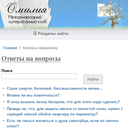
Перейти к основному содержанию
Омилия
Международный
литературный клуб
☰ Разделы сайта
Вы здесь
Главная
Вопросы священнику
Ответы на вопросы
Поиск
Страх смерти, болезней, бессмысленности жизни...
Можем ли мы повенчаться?
Я хочу вышить икону бисером, что для этого надо сделать?
Правда ли, что, для защиты жилья от нечистой силы, нужно с
горящей свечой обойти квартиру по периметру?
Есть ли смысл молиться о душе самогубца, если он заочно
отпет?