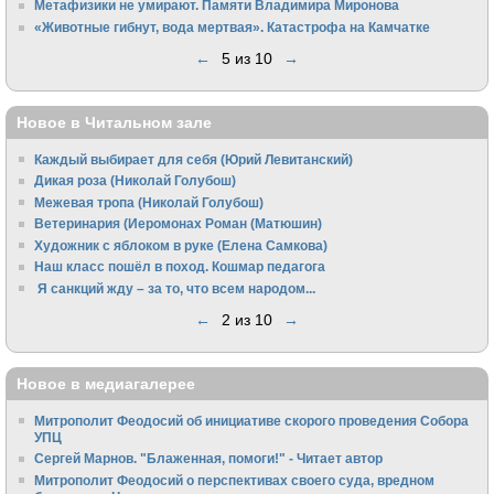
Метафизики не умирают. Памяти Владимира Миронова
«Животные гибнут, вода мертвая». Катастрофа на Камчатке
←
5 из 10
→
Новое в Читальном зале
Каждый выбирает для себя (Юрий Левитанский)
Дикая роза (Николай Голубош)
Межевая тропа (Николай Голубош)
Ветеринария (Иеромонах Роман (Матюшин)
Художник с яблоком в руке (Елена Самкова)
Наш класс пошёл в поход. Кошмар педагога
Я санкций жду – за то, что всем народом...
←
2 из 10
→
Новое в медиагалерее
Митрополит Феодосий об инициативе скорого проведения Собора
УПЦ
Сергей Марнов. "Блаженная, помоги!" - Читает автор
Митрополит Феодосий о перспективах своего суда, вредном