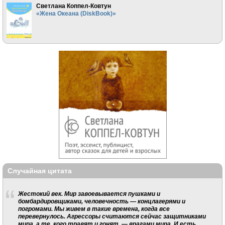
Светлана Коппел-Ковтун
«Жена Океана (DiskBook)»
Случайная цитата
Жестокий век. Мир завоевывается пушками и
бомбардировщиками, человечность — концлагерями и
погромами. Мы живем в такие времена, когда все
перевернулось. Агрессоры считаются сейчас защитниками
мира, а те, кого травят и гонят, — врагами мира. И есть