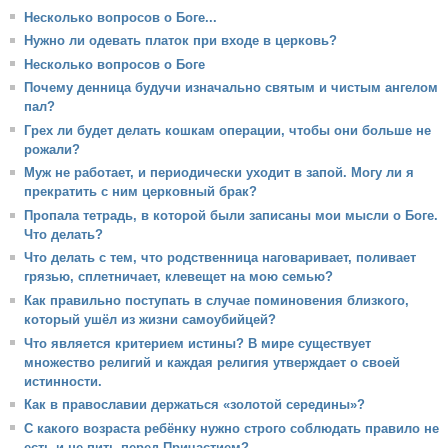
Несколько вопросов о Боге...
Нужно ли одевать платок при входе в церковь?
Несколько вопросов о Боге
Почему денница будучи изначально святым и чистым ангелом
пал?
Грех ли будет делать кошкам операции, чтобы они больше не
рожали?
Муж не работает, и периодически уходит в запой. Могу ли я
прекратить с ним церковный брак?
Пропала тетрадь, в которой были записаны мои мысли о Боге.
Что делать?
Что делать с тем, что родственница наговаривает, поливает
грязью, сплетничает, клевещет на мою семью?
Как правильно поступать в случае поминовения близкого,
который ушёл из жизни самоубийцей?
Что является критерием истины? В мире существует
множество религий и каждая религия утверждает о своей
истинности.
Как в православии держаться «золотой середины»?
С какого возраста ребёнку нужно строго соблюдать правило не
есть и не пить перед Причастием?