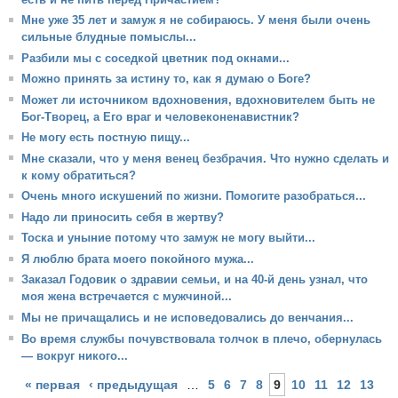
Мне уже 35 лет и замуж я не собираюсь. У меня были очень
сильные блудные помыслы...
Разбили мы с соседкой цветник под окнами...
Можно принять за истину то, как я думаю о Боге?
Может ли источником вдохновения, вдохновителем быть не
Бог-Творец, а Его враг и человеконенавистник?
Не могу есть постную пищу...
Мне сказали, что у меня венец безбрачия. Что нужно сделать и
к кому обратиться?
Очень много искушений по жизни. Помогите разобраться...
Надо ли приносить себя в жертву?
Тоска и уныние потому что замуж не могу выйти...
Я люблю брата моего покойного мужа...
Заказал Годовик о здравии семьи, и на 40-й день узнал, что
моя жена встречается с мужчиной...
Мы не причащались и не исповедовались до венчания...
Во время службы почувствовала толчок в плечо, обернулась
— вокруг никого...
Страницы
« первая
‹ предыдущая
…
5
6
7
8
9
10
11
12
13