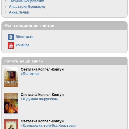
Татьяна Бобровских
Анастасия Бондарук
Анна Лелик
Мы в социальных сетях
ВКонтакте
YouTube
Купить наши книги
Светлана Коппел-Ковтун
«Полотно»
Светлана Коппел-Ковтун
«Я думаю по-русски»
Светлана Коппел-Ковтун
«Ксеньюшка, голубка Христова»