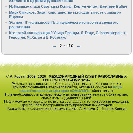
балласте в Церкви и русском языке
Избранные стихи Светланы Коппел-Ковтун читает Дмитрий Бабич
Марк Смирнов: Закат христианства приходит вместе с закатом
Европы
Эксперт IT и финансов: План цифрового контроля и сроки его
реализации
Кто такой планировщик? Улица Правды. Д. Роде, С. Колмогоров, К.
Геворгян, М. Хазин и Б. Костенко
←
2 из 10
→
© А. Ковтун 2008–2026 МЕЖДУНАРОДНЫЙ КЛУБ ПРАВОСЛАВНЫХ
ЛИТЕРАТОРОВ «ОМИЛИЯ»
Руководитель проекта — Светлана Анатольевна Коппел-Ковтун.
При использования материалов сайта, активная ссылка на
Клуб
православных литераторов «ОМИЛИЯ»
обязательна.
При необходимости коммерческого использования текстов обязательно
свяжитесь с администрацией.
Публикуемые материалы не всегда совпадают с точкой зрения редакции.
Приглашаем к сотрудничеству православных авторов.
Разработка, создание и поддержка сайта: А. Ковтун, С. Коппел-Ковтун