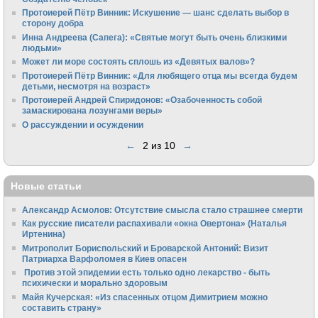
Протоиерей Пётр Винник: Искушение — шанс сделать выбор в
сторону добра
Инна Андреева (Сапега): «Святые могут быть очень близкими
людьми»
Может ли море состоять сплошь из «Девятых валов»?
Протоиерей Пётр Винник: «Для любящего отца мы всегда будем
детьми, несмотря на возраст»
Протоиерей Андрей Спиридонов: «Озабоченность собой
замаскирована лозунгами веры»
О рассуждении и осуждении
←
2 из 10
→
Новые статьи
Александр Асмолов: Отсутствие смысла стало страшнее смерти
Как русские писатели распахивали «окна Овертона» (Наталья
Иртенина)
Митрополит Бориспольский и Броварской Антоний: Визит
Патриарха Варфоломея в Киев опасен
Против этой эпидемии есть только одно лекарство - быть
психически и морально здоровым
Майя Кучерская: «Из спасенных отцом Димитрием можно
составить страну»