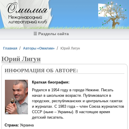
Перейти к основному содержанию
Омилия
Международный
литературный клуб
☰ Разделы сайта
Вы здесь
Главная
Авторы «Омилии»
Юрий Лигун
Юрий Лигун
ИНФОРМАЦИЯ ОБ АВТОРЕ:
Краткая биография:
Родился в 1954 году в городе Нежине. Писать
начал в школьном возрасте. Публиковался в
городских, республиканских и центральных газетах
и журналах. С 1983 года – член Союза журналистов
СССР (ныне – Украины). В настоящее время
детский писатель.
Страна:
Украина