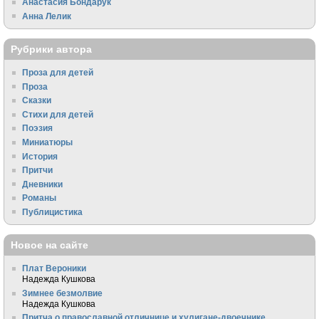
Анастасия Бондарук
Анна Лелик
Рубрики автора
Проза для детей
Проза
Сказки
Стихи для детей
Поэзия
Миниатюры
История
Притчи
Дневники
Романы
Публицистика
Новое на сайте
Плат Вероники
Надежда Кушкова
Зимнее безмолвие
Надежда Кушкова
Притча о православной отличнице и хулигане-двоечнике