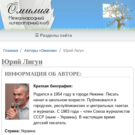
Перейти к основному содержанию
Омилия
Международный
литературный клуб
☰ Разделы сайта
Вы здесь
Главная
Авторы «Омилии»
Юрий Лигун
Юрий Лигун
ИНФОРМАЦИЯ ОБ АВТОРЕ:
Краткая биография:
Родился в 1954 году в городе Нежине. Писать
начал в школьном возрасте. Публиковался в
городских, республиканских и центральных газетах
и журналах. С 1983 года – член Союза журналистов
СССР (ныне – Украины). В настоящее время
детский писатель.
Страна:
Украина