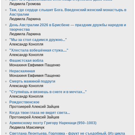
Людмила Громова
Там, где сердце слышит Бога. Введенский женский монастырь в
Австралии
Людмила Ларкина
День Австралии 2026 в Брисбене — праздник дружбы народов и
творчества
Людмила Ларкина
"Мы за стол садимся дружно..."
Александр Конопля
"Хлестала взбешённая стужа...."
Александр Конопля
Фашистская вобла
Монахиня Евфимия Пащенко
Нераскаянная
Монахиня Евфимия Пащенко
Смерть маминой подруги
Александр Конопля
"Ступнёшь и вязнешь в снеге и в мечтах..."
Александр Конопля
Рождественское
Протоиерей Алексий Зайцев
Когда твои глаза не видят света...
Протоиерей Алексий Зайцев
Армянскому поэту Григору Нарекаци (950–1003)
Людмила Максимчук
Светлана Леонтьева. Горловка - фрукт не съедобный. (Из цикла