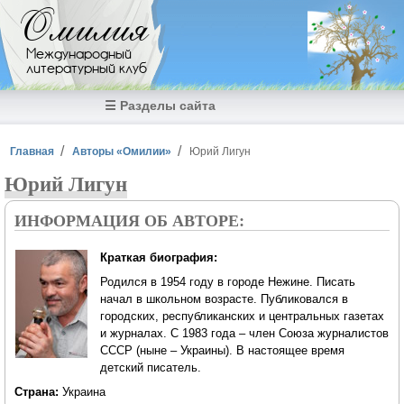
Перейти к основному содержанию
Омилия
Международный
литературный клуб
☰ Разделы сайта
Вы здесь
Главная
Авторы «Омилии»
Юрий Лигун
Юрий Лигун
ИНФОРМАЦИЯ ОБ АВТОРЕ:
Краткая биография:
Родился в 1954 году в городе Нежине. Писать
начал в школьном возрасте. Публиковался в
городских, республиканских и центральных газетах
и журналах. С 1983 года – член Союза журналистов
СССР (ныне – Украины). В настоящее время
детский писатель.
Страна:
Украина