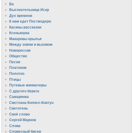
Ве
Высекательница Искр
Дух времени
К нам едет Постмодерн
Касины рассказки
Ксеньюшка
Макаровы крылья
Между зовом и вызовом
Новороссия
Общество
Песня
Платонов
Полотно
Птицы
Путевые миниатюры
С другого берега
Самарянка
Светлана Коппел-Ковтун
Светотень
Своё слово
Сергей Марнов
Слова
Словесный бисер