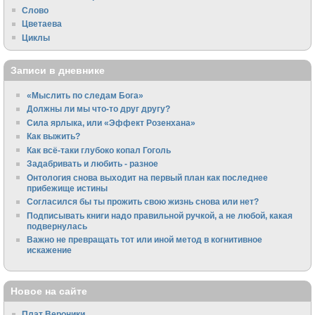
Слово
Цветаева
Циклы
Записи в дневнике
«Мыслить по следам Бога»
Должны ли мы что-то друг другу?
Сила ярлыка, или «Эффект Розенхана»
Как выжить?
Как всё-таки глубоко копал Гоголь
Задабривать и любить - разное
Онтология снова выходит на первый план как последнее
прибежище истины
Согласился бы ты прожить свою жизнь снова или нет?
Подписывать книги надо правильной ручкой, а не любой, какая
подвернулась
Важно не превращать тот или иной метод в когнитивное
искажение
Новое на сайте
Плат Вероники