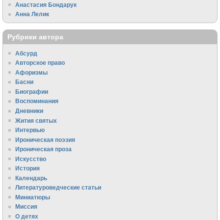
Анастасия Бондарук
Анна Лелик
Рубрики автора
Абсурд
Авторское право
Афоризмы
Басни
Биографии
Воспоминания
Дневники
Жития святых
Интервью
Ироническая поэзия
Ироническая проза
Искусство
История
Календарь
Литературоведческие статьи
Миниатюры
Миссия
О детях