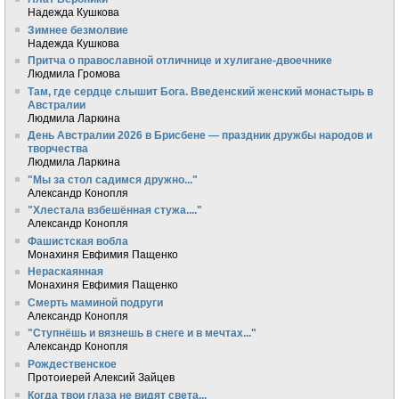
Надежда Кушкова
Зимнее безмолвие
Надежда Кушкова
Притча о православной отличнице и хулигане-двоечнике
Людмила Громова
Там, где сердце слышит Бога. Введенский женский монастырь в
Австралии
Людмила Ларкина
День Австралии 2026 в Брисбене — праздник дружбы народов и
творчества
Людмила Ларкина
"Мы за стол садимся дружно..."
Александр Конопля
"Хлестала взбешённая стужа...."
Александр Конопля
Фашистская вобла
Монахиня Евфимия Пащенко
Нераскаянная
Монахиня Евфимия Пащенко
Смерть маминой подруги
Александр Конопля
"Ступнёшь и вязнешь в снеге и в мечтах..."
Александр Конопля
Рождественское
Протоиерей Алексий Зайцев
Когда твои глаза не видят света...