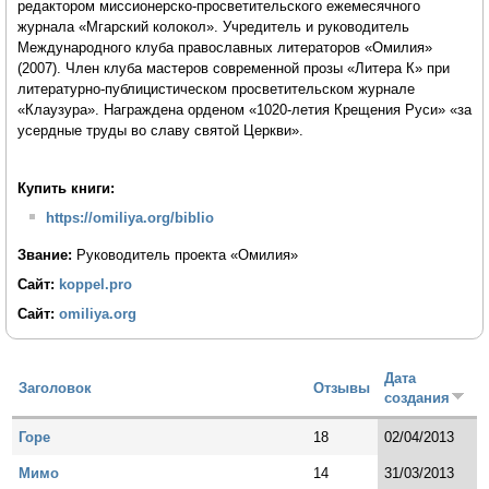
редактором миссионерско-просветительского ежемесячного
журнала «Мгарский колокол». Учредитель и руководитель
Международного клуба православных литераторов «Омилия»
(2007). Член клуба мастеров современной прозы «Литера К» при
литературно-публицистическом просветительском журнале
«Клаузура». Награждена орденом «1020-летия Крещения Руси» «за
усердные труды во славу святой Церкви».
Купить книги:
https://omiliya.org/biblio
Звание:
Руководитель проекта «Омилия»
Сайт:
koppel.pro
Сайт:
omiliya.org
Дата
Заголовок
Отзывы
создания
Горе
18
02/04/2013
Мимо
14
31/03/2013