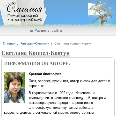
Перейти к основному содержанию
Омилия
Международный
литературный клуб
☰ Разделы сайта
Вы здесь
Главная
Авторы «Омилии»
Светлана Коппел-Ковтун
Светлана Коппел-Ковтун
ИНФОРМАЦИЯ ОБ АВТОРЕ:
Краткая биография:
Поэт, эссеист, публицист, автор сказок для детей и
взрослых.
В журналистике с 1992 года. Начинала на
телевидении, в качестве телеведущей, автора и
режиссера цикла передач на религиозно-
философскую тематику, затем работала
корреспондентом в региональной газете, ответственным