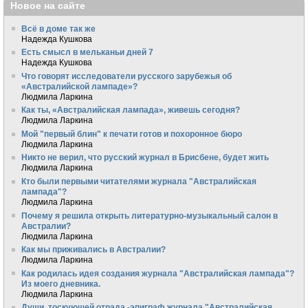
Новое на сайте
Всё в доме так же
Надежда Кушкова
Есть смысл в мельканьи дней 7
Надежда Кушкова
Что говорят исследователи русского зарубежья об
«Австралийской лампаде»?
Людмила Ларкина
Как ты, «Австралийская лампада», живешь сегодня?
Людмила Ларкина
Мой "первый блин" к печати готов и похоронное бюро
Людмила Ларкина
Никто не верил, что русский журнал в Брисбене, будет жить
Людмила Ларкина
Кто были первыми читателями журнала "Австралийская
лампада"?
Людмила Ларкина
Почему я решила открыть литературно-музыкальный салон в
Австралии?
Людмила Ларкина
Как мы приживались в Австралии?
Людмила Ларкина
Как родилась идея создания журнала "Австралийская лампада"?
Из моего дневника.
Людмила Ларкина
Души, тоскующей отрада -эпиграф журнала "Австралийская