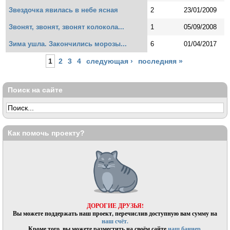
Звездочка явилась в небе ясная
2
23/01/2009
Звонят, звонят, звонят колокола...
1
05/09/2008
Зима ушла. Закончились морозы...
6
01/04/2017
Страницы
1
2
3
4
следующая ›
последняя »
Поиск на сайте
Как помочь проекту?
ДОРОГИЕ ДРУЗЬЯ!
Вы можете поддержать наш проект, перечислив доступную вам сумму на
наш счёт.
Кроме того, вы можете разместить на своём сайте
наш баннер.