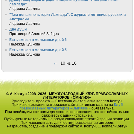
лампада"
Людмила Ларкина
"Там день и ночь горит Лампада". О журнале летопись русских в
Австралии.
Людмила Ларкина
Две души
Протоиерей Алексий Зайцев
Есть смысл в мельканьи дней 6
Надежда Кушкова
Есть смысл в мельканьи дней 5
Надежда Кушкова
←
10 из 10
© А. Ковтун 2008–2026 МЕЖДУНАРОДНЫЙ КЛУБ ПРАВОСЛАВНЫХ
ЛИТЕРАТОРОВ «ОМИЛИЯ»
Руководитель проекта — Светлана Анатольевна Коппел-Ковтун.
При использования материалов сайта, активная ссылка на
Клуб
православных литераторов «ОМИЛИЯ»
обязательна.
При необходимости коммерческого использования текстов обязательно
свяжитесь с администрацией.
Публикуемые материалы не всегда совпадают с точкой зрения редакции.
Приглашаем к сотрудничеству православных авторов.
Разработка, создание и поддержка сайта: А. Ковтун, С. Коппел-Ковтун