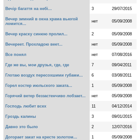
Вечір багаття на небі...
3
29/07/2015
Вечер зимний в окна храма вьюгой
нет
05/09/2008
ломится...
Вечер краску синюю пролил...
2
05/09/2008
Вечереет. Прохладою веет...
нет
05/09/2008
Все понял
нет
07/08/2016
Где же вы, мои друзья, где, где
7
09/04/2011
Глотаю воздух пересохшими губами...
6
03/08/2011
Горел костер июльского заката...
1
05/09/2008
Горячий ветер беззастенчиво лобзает...
нет
05/09/2008
Господь любит всех
11
04/12/2014
Гроздь калины
3
09/01/2015
Давно это было
2
12/07/2016
Догорает закат на кресте золотом...
1
05/09/2008