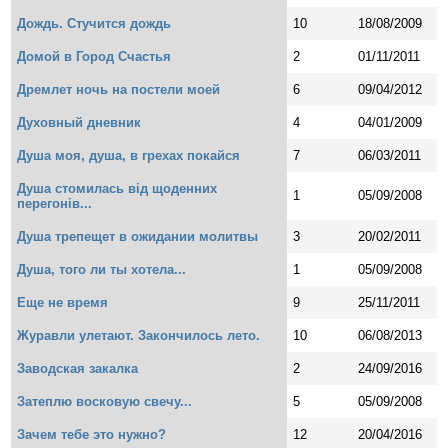
Дождь. Стучится дождь
10
18/08/2009
Домой в Город Счастья
2
01/11/2011
Дремлет ночь на постели моей
6
09/04/2012
Духовный дневник
4
04/01/2009
Душа моя, душа, в грехах покайся
7
06/03/2011
Душа стомилась від щоденних
1
05/09/2008
перегонів...
Душа трепещет в ожидании молитвы
3
20/02/2011
Душа, того ли ты хотела...
1
05/09/2008
Еще не время
9
25/11/2011
Журавли улетают. Закончилось лето.
10
06/08/2013
Заводская закалка
2
24/09/2016
Затеплю восковую свечу...
5
05/09/2008
Зачем тебе это нужно?
12
20/04/2016