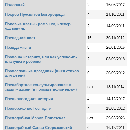
Пожарный
2
16/06/2012
Покров Пресвятой Богородицы
4
14/10/2011
Полевые цветы - ромашки, клевер,
2
14/09/2011
одуванчик
Последний лист
15
30/11/2012
Правда жизни
8
26/01/2015
Право на истерику, или как успокоить
2
03/09/2018
плачущего ребенка
Православные праздники (цикл стихов
6
20/09/2012
для детей)
Предабортное консультирование в
нет
18/11/2014
защиту жизни (в помощь волонтерам)
Предновогодняя история
4
14/12/2017
Преображение Господне
4
18/08/2012
Преподобная Мария Египетская
нет
29/03/2026
Преподобный Савва Сторожевский
6
16/12/2011