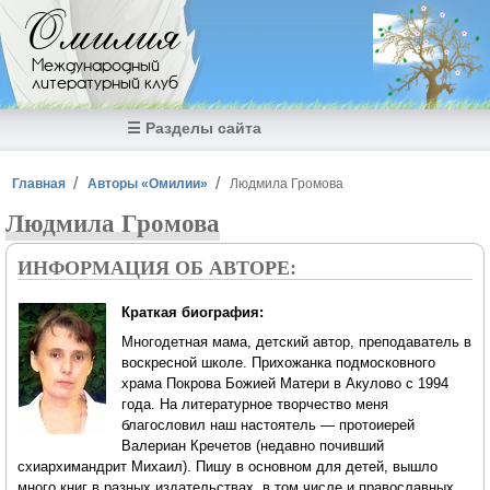
Перейти к основному содержанию
Омилия
Международный
литературный клуб
☰ Разделы сайта
Вы здесь
Главная
Авторы «Омилии»
Людмила Громова
Людмила Громова
ИНФОРМАЦИЯ ОБ АВТОРЕ:
Краткая биография:
Многодетная мама, детский автор, преподаватель в
воскресной школе. Прихожанка подмосковного
храма Покрова Божией Матери в Акулово с 1994
года. На литературное творчество меня
благословил наш настоятель — протоиерей
Валериан Кречетов (недавно почивший
схиархимандрит Михаил). Пишу в основном для детей, вышло
много книг в разных издательствах, в том числе и православных.