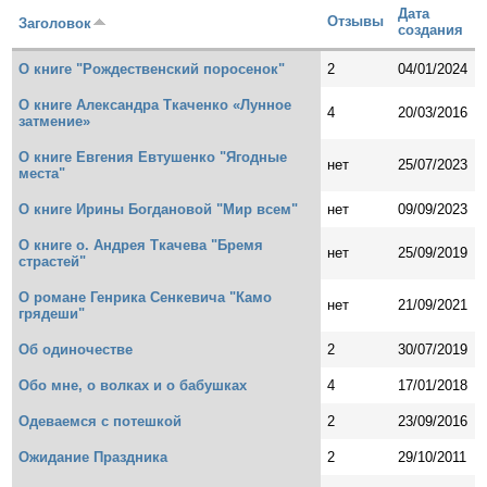
Дата
Отзывы
Заголовок
создания
О книге "Рождественский поросенок"
2
04/01/2024
О книге Александра Ткаченко «Лунное
4
20/03/2016
затмение»
О книге Евгения Евтушенко "Ягодные
нет
25/07/2023
места"
О книге Ирины Богдановой "Мир всем"
нет
09/09/2023
О книге о. Андрея Ткачева "Бремя
нет
25/09/2019
страстей"
О романе Генрика Сенкевича "Камо
нет
21/09/2021
грядеши"
Об одиночестве
2
30/07/2019
Обо мне, о волках и о бабушках
4
17/01/2018
Одеваемся с потешкой
2
23/09/2016
Ожидание Праздника
2
29/10/2011