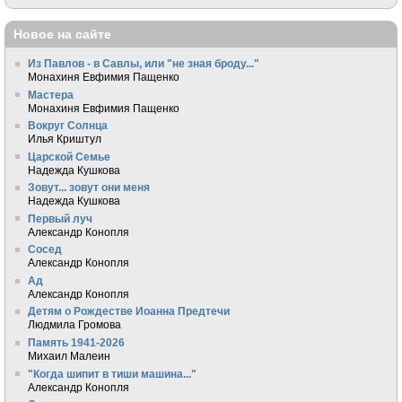
Новое на сайте
Из Павлов - в Савлы, или "не зная броду..."
Монахиня Евфимия Пащенко
Мастера
Монахиня Евфимия Пащенко
Вокруг Солнца
Илья Криштул
Царской Семье
Надежда Кушкова
Зовут... зовут они меня
Надежда Кушкова
Первый луч
Александр Конопля
Сосед
Александр Конопля
Ад
Александр Конопля
Детям о Рождестве Иоанна Предтечи
Людмила Громова
Память 1941-2026
Михаил Малеин
"Когда шипит в тиши машина..."
Александр Конопля