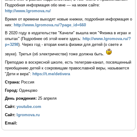
Подробная информация обо мне — на моем сайте:
http://www.lgromova.ru/
Время от времени выходят новые книжки, подробная информация о
них:
http://www.lgromova.ru/?page_id=660
В 2020 году в издательстве "Качели" вышла моя "Физика в играх и
опытах" (Подробнее об этой книге здесь:
http://www.lgromova.ru/?
p=3298
). Через год - вторая книга физики для детей (о свете и
звуке). Третья (об электричестве) тоже должна быть.
Преподаю в воскресной школе, есть телеграм-канал, посвященный
приобщению детей к сокровищам православной веры, называется
"Дети и вера":
https://t.me/detivera
Страна:
Россия
Город:
Одинцово
День рождения:
25 апреля
Сайт:
youtube.com
Сайт:
lgromova.ru
Email: