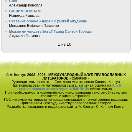
Снег
Александр Конопля
НАШИМ ВОИНАМ
Надежда Кушкова
Сказание о жене Адера и о рыжей блуднице
Монахиня Евфимия Пащенко
Можно ли увидеть Бога? Тайна Святой Троицы
Людмила Громова
1 из 10
→
© А. Ковтун 2008–2026 МЕЖДУНАРОДНЫЙ КЛУБ ПРАВОСЛАВНЫХ
ЛИТЕРАТОРОВ «ОМИЛИЯ»
Руководитель проекта — Светлана Анатольевна Коппел-Ковтун.
При использования материалов сайта, активная ссылка на
Клуб
православных литераторов «ОМИЛИЯ»
обязательна.
При необходимости коммерческого использования текстов обязательно
свяжитесь с администрацией.
Публикуемые материалы не всегда совпадают с точкой зрения редакции.
Приглашаем к сотрудничеству православных авторов.
Разработка, создание и поддержка сайта: А. Ковтун, С. Коппел-Ковтун