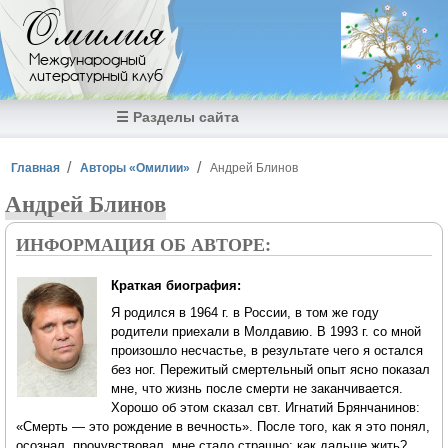
Перейти к основному содержанию
Омилия
Международный
литературный клуб
☰ Разделы сайта
Вы здесь
Главная
Авторы «Омилии»
Андрей Блинов
Андрей Блинов
ИНФОРМАЦИЯ ОБ АВТОРЕ:
Краткая биография:
Я родился в 1964 г. в России, в том же году
родители приехали в Молдавию. В 1993 г. со мной
произошло несчастье, в результате чего я остался
без ног. Пережитый смертельный опыт ясно показал
мне, что жизнь после смерти не заканчивается.
Хорошо об этом сказал свт. Игнатий Брянчанинов:
«Смерть — это рождение в вечность». После того, как я это понял,
осознал, прочувствовал, мне стало страшно: как дальше жить?