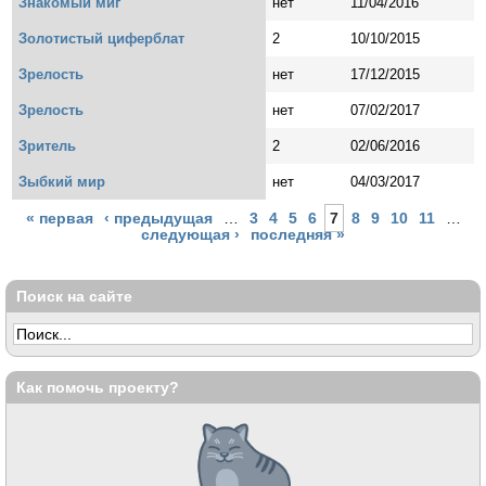
Знакомый миг
нет
11/04/2016
Золотистый циферблат
2
10/10/2015
Зрелость
нет
17/12/2015
Зрелость
нет
07/02/2017
Зритель
2
02/06/2016
Зыбкий мир
нет
04/03/2017
Страницы
« первая
‹ предыдущая
…
3
4
5
6
7
8
9
10
11
…
следующая ›
последняя »
Поиск на сайте
Как помочь проекту?