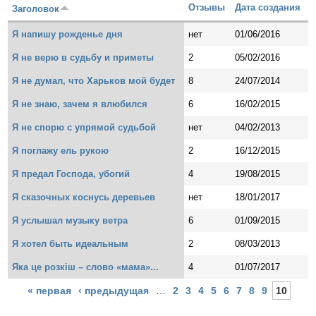
Отзывы
Дата создания
Заголовок
Я напишу рожденье дня
нет
01/06/2016
Я не верю в судьбу и приметы
2
05/02/2016
Я не думал, что Харьков мой будет
8
24/07/2014
Я не знаю, зачем я влюбился
6
16/02/2015
Я не спорю с упрямой судьбой
нет
04/02/2013
Я поглажу ель рукою
2
16/12/2015
Я предал Господа, убогий
4
19/08/2015
Я сказочных коснусь деревьев
нет
18/01/2017
Я услышал музыку ветра
6
01/09/2015
Я хотел быть идеальным
2
08/03/2013
Яка це розкіш – слово «мама»...
4
01/07/2017
Страницы
« первая
‹ предыдущая
…
2
3
4
5
6
7
8
9
10