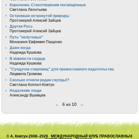
Короленко. Стихотворения посвящённые
Светлана Леонтьева
Островкам нетронутой природы
Протоиерей Алексий Зайцев
Другая Русь
Протоиерей Алексий Зайцев
Путь "непутевых"
Монахиня Евфимия Пащенко
Даже когда
Надежда Кушкова
В мирности сердца
Надежда Кушкова
"Сундучок сокровищ" для православного издательства
Людмила Громова
Сколько отняли родин скупцы!?
Светлана Коппел-Ковтун
Недалекие люди
Александр Вшивцев
←
6 из 10
→
© А. Ковтун 2008–2026 МЕЖДУНАРОДНЫЙ КЛУБ ПРАВОСЛАВНЫХ