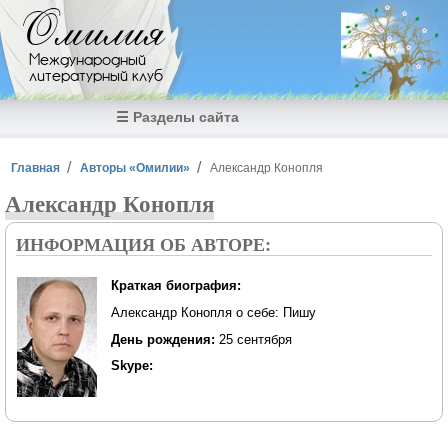
Перейти к основному содержанию
Омилия
Международный
литературный клуб
☰ Разделы сайта
Вы здесь
Главная
Авторы «Омилии»
Александр Конопля
Александр Конопля
ИНФОРМАЦИЯ ОБ АВТОРЕ:
Краткая биография:
Александр Конопля о себе: Пишу
День рождения:
25 сентября
Skype: