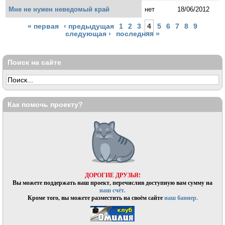
Мне не нужен неведомый край
нет
18/06/2012
Страницы
« первая
‹ предыдущая
1
2
3
4
5
6
7
8
9
следующая ›
последняя »
Поиск на сайте
Как помочь проекту?
ДОРОГИЕ ДРУЗЬЯ!
Вы можете поддержать наш проект, перечислив доступную вам сумму на
наш счёт.
Кроме того, вы можете разместить на своём сайте
наш баннер.