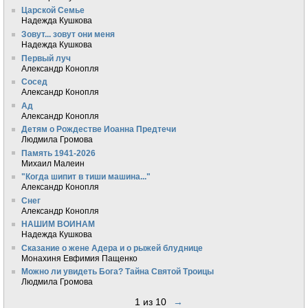
Царской Семье
Надежда Кушкова
Зовут... зовут они меня
Надежда Кушкова
Первый луч
Александр Конопля
Сосед
Александр Конопля
Ад
Александр Конопля
Детям о Рождестве Иоанна Предтечи
Людмила Громова
Память 1941-2026
Михаил Малеин
"Когда шипит в тиши машина..."
Александр Конопля
Снег
Александр Конопля
НАШИМ ВОИНАМ
Надежда Кушкова
Сказание о жене Адера и о рыжей блуднице
Монахиня Евфимия Пащенко
Можно ли увидеть Бога? Тайна Святой Троицы
Людмила Громова
1 из 10
→