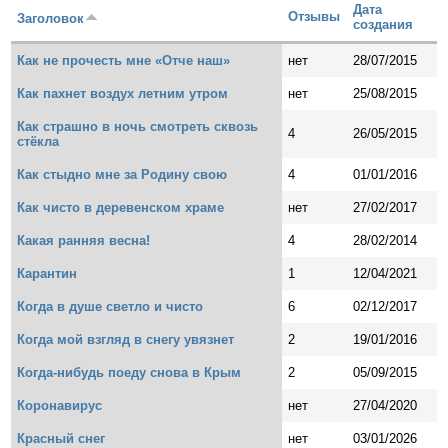
Дата
Отзывы
Заголовок
создания
Как не прочесть мне «Отче наш»
нет
28/07/2015
Как пахнет воздух летним утром
нет
25/08/2015
Как страшно в ночь смотреть сквозь
4
26/05/2015
стёкла
Как стыдно мне за Родину свою
4
01/01/2016
Как чисто в деревенском храме
нет
27/02/2017
Какая ранняя весна!
4
28/02/2014
Карантин
1
12/04/2021
Когда в душе светло и чисто
6
02/12/2017
Когда мой взгляд в снегу увязнет
2
19/01/2016
Когда-нибудь поеду снова в Крым
2
05/09/2015
Коронавирус
нет
27/04/2020
Красный снег
нет
03/01/2026