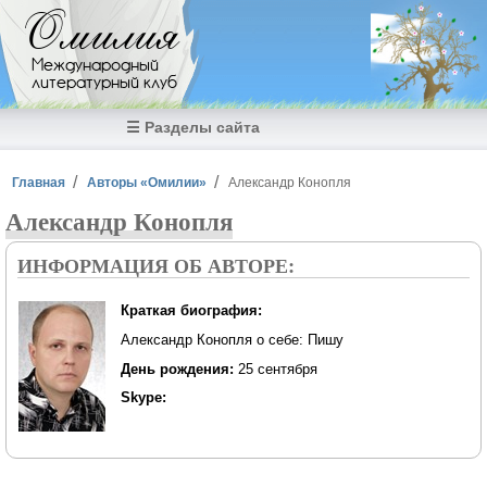
Перейти к основному содержанию
Омилия
Международный
литературный клуб
☰ Разделы сайта
Вы здесь
Главная
Авторы «Омилии»
Александр Конопля
Александр Конопля
ИНФОРМАЦИЯ ОБ АВТОРЕ:
Краткая биография:
Александр Конопля о себе: Пишу
День рождения:
25 сентября
Skype: