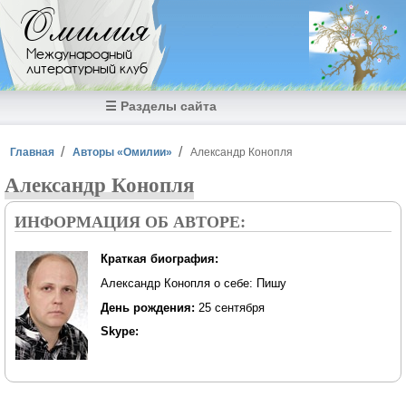
Перейти к основному содержанию
Омилия
Международный
литературный клуб
☰ Разделы сайта
Вы здесь
Главная
Авторы «Омилии»
Александр Конопля
Александр Конопля
ИНФОРМАЦИЯ ОБ АВТОРЕ:
Краткая биография:
Александр Конопля о себе: Пишу
День рождения:
25 сентября
Skype: