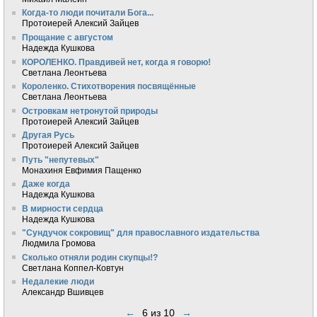
Когда-то люди почитали Бога...
Протоиерей Алексий Зайцев
Прощание с августом
Надежда Кушкова
КОРОЛЕНКО. Правдивей нет, когда я говорю!
Светлана Леонтьева
Короленко. Стихотворения посвящённые
Светлана Леонтьева
Островкам нетронутой природы
Протоиерей Алексий Зайцев
Другая Русь
Протоиерей Алексий Зайцев
Путь "непутевых"
Монахиня Евфимия Пащенко
Даже когда
Надежда Кушкова
В мирности сердца
Надежда Кушкова
"Сундучок сокровищ" для православного издательства
Людмила Громова
Сколько отняли родин скупцы!?
Светлана Коппел-Ковтун
Недалекие люди
Александр Вшивцев
←
6 из 10
→