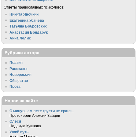
Ответы православных психологов:
Никита Яночкин
Екатерина Усачева
Татьяна Бобровских
Анастасия Бондарук
Анна Лелик
Рубрики автора
Поэзия
Рассказы
Новороссия
Общество
Проза
Новое на сайте
О минувшем лете грусти не храня...
Протоиерей Алексий Зайцев
Олеся
Надежда Кушкова
Узкий путь
Михаил Малеин