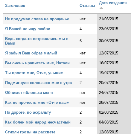
Дата создания
Заголовок
Отзывы
Не придумал слова на прощанье
нет
21/06/2015
Я Вашей не ищу любви
4
23/06/2015
Ведь когда-то встречались мы с
6
30/06/2015
Вами
Я забыл Ваш образ милый
нет
12/07/2015
Вы очень нравитесь мне, Натали
нет
16/07/2015
Ты прости мне, Отче, уныние
4
19/07/2015
Подмигнуло солнышко мне с утра
2
20/07/2015
Обнимет яблонька меня
нет
24/07/2015
Как не прочесть мне «Отче наш»
нет
28/07/2015
По дороге, по асфальту
2
02/08/2015
Как болен мой народ несчастный
2
04/08/2015
Стихли грозы на рассвете
2
12/08/2015