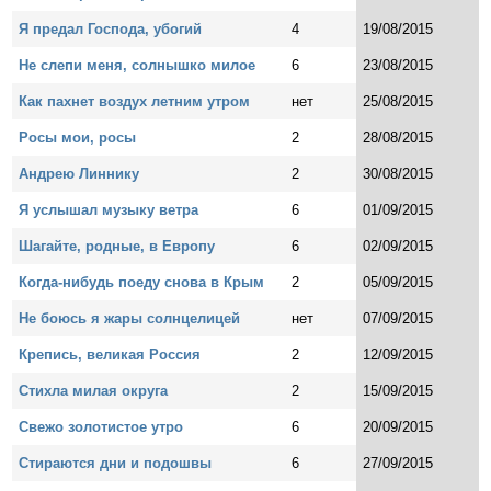
Я предал Господа, убогий
4
19/08/2015
Не слепи меня, солнышко милое
6
23/08/2015
Как пахнет воздух летним утром
нет
25/08/2015
Росы мои, росы
2
28/08/2015
Андрею Линнику
2
30/08/2015
Я услышал музыку ветра
6
01/09/2015
Шагайте, родные, в Европу
6
02/09/2015
Когда-нибудь поеду снова в Крым
2
05/09/2015
Не боюсь я жары солнцелицей
нет
07/09/2015
Крепись, великая Россия
2
12/09/2015
Стихла милая округа
2
15/09/2015
Свежо золотистое утро
6
20/09/2015
Стираются дни и подошвы
6
27/09/2015