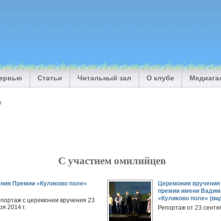
тервью
Статьи
Читальный зал
О клубе
Медиага
я
С участием омилийцев
ния Премии «Куликово поле»
Церемония вручения
премии имени Вадим
«Куликово поле» (ви
портаж с церемонии вручения 23
я 2014 г.
Репортаж от 23 сентяб