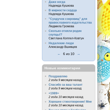
Даже когда
Надежда Кушкова
В мирности сердца
Надежда Кушкова
"Сундучок сокровищ" для
православного издательства
Людмила Громова
Сколько отняли родин
скупцы!?
Светлана Коппел-Ковтун
Недалекие люди
Александр Вшивцев
←
6 из 10
→
Новые комментарии
Поздравляю
2 года 9 месяцев
назад
Спасибо за ваш талант
2 года 9 месяцев
назад
<1989>
2 года 10 месяцев
назад
Хорошее стихотворение! Мне
2 года 10 месяцев
назад