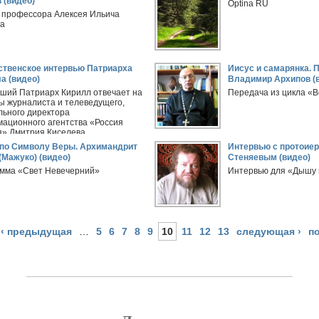
 (видео)
Optina RU
 профессора Алексея Ильича
ва
твенское интервью Патриарха
Иисус и самарянка. 
а (видео)
Владимир Архипов (
ший Патриарх Кирилл отвечает на
Передача из цикла «
ы журналиста и телеведущего,
льного директора
ационного агентства «Россия
я» Дмитрия Киселева
по Символу Веры. Архимандрит
Интервью с протоие
(Мажуко) (видео)
Стеняевым (видео)
мма «Свет Невечерний»
Интервью для «Дышу 
‹ предыдущая
…
5
6
7
8
9
10
11
12
13
следующая ›
п