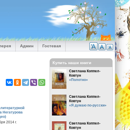
лерея
Админ
Гостевая
Купить наши книги
Светлана Коппел-
Ковтун
«Полотно»
Светлана Коппел-
Ковтун
«Я думаю по-русски»
 литературной
а Негатурова
део)
ря 2014 г.
Светлана Коппел-
Ковтун