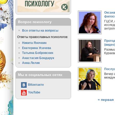
Страницы
Оксана
филосо
ГЦСИ, 
Вопрос психологу
исслед
антроп
Все ответы на вопросы
Ответы православных психологов:
Протод
Никита Яночкин
(видео
Екатерина Усачева
Размыш
Татьяна Бобровских
Кураев
Анастасия Бондарук
Анна Лелик
Послуш
Вечер 
Мы в социальных сетях
междун
ВКонтакте
YouTube
« первая