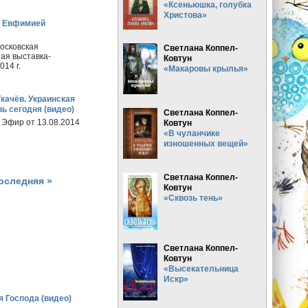
«Ксеньюшка, голубка
Христова»
й Евфимией
осковская
Светлана Коппел-
ая выставка-
Ковтун
014 г.
«Макаровы крылья»
качёв. Украинская
ь сегодня (видео)
Светлана Коппел-
 Эфир от 13.08.2014
Ковтун
«В чуланчике
изношенных вещей»
Светлана Коппел-
оследняя »
Ковтун
«Сквозь тень»
Светлана Коппел-
Ковтун
«Высекательница
Искр»
 Господа (видео)