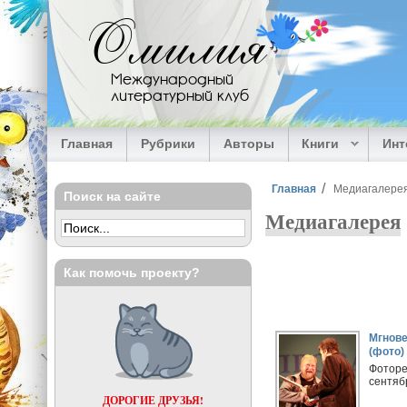
Перейти к основному содержанию
Омилия
Международный
литературный клуб
Главная
Рубрики
Авторы
Книги
Ин
Вы здесь
Главная
Медиагалере
Поиск на сайте
Медиагалерея
Как помочь проекту?
Страницы
Мгнове
(фото)
Фоторе
сентябр
ДОРОГИЕ ДРУЗЬЯ!