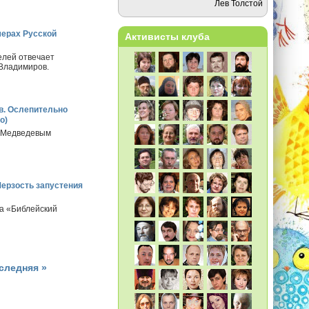
Лев Толстой
мерах Русской
Активисты клуба
елей отвечает
Владимиров.
в. Ослепительно
о)
м Медведевым
ерзость запустения
а «Библейский
следняя »