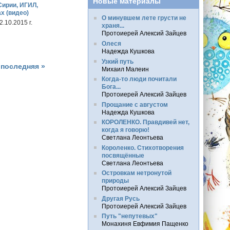
Новые материалы
Сирии, ИГИЛ,
х (видео)
О минувшем лете грусти не
.10.2015 г.
храня...
Протоиерей Алексий Зайцев
Олеся
Надежда Кушкова
Узкий путь
последняя »
Михаил Малеин
Когда-то люди почитали
Бога...
Протоиерей Алексий Зайцев
Прощание с августом
Надежда Кушкова
КОРОЛЕНКО. Правдивей нет,
когда я говорю!
Светлана Леонтьева
Короленко. Стихотворения
посвящённые
Светлана Леонтьева
Островкам нетронутой
природы
Протоиерей Алексий Зайцев
Другая Русь
Протоиерей Алексий Зайцев
Путь "непутевых"
Монахиня Евфимия Пащенко