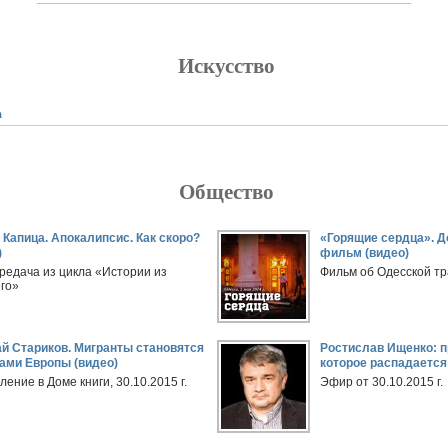
Искусство
ладка)
а
Общество
 Капица. Апокалипсис. Как скоро?
«Горящие сердца». 
)
фильм (видео)
редача из цикла «Истории из
Фильм об Одесской тра
го»
й Стариков. Мигранты становятся
Ростислав Ищенко: п
ами Европы (видео)
которое распадается
ение в Доме книги, 30.10.2015 г.
Эфир от 30.10.2015 г.