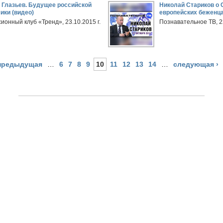
 Глазьев. Будущее российской
Николай Стариков о 
ики (видео)
европейских беженца
ионный клуб «Тренд», 23.10.2015 г.
Познавательное ТВ, 22
 предыдущая
…
6
7
8
9
10
11
12
13
14
…
следующая ›