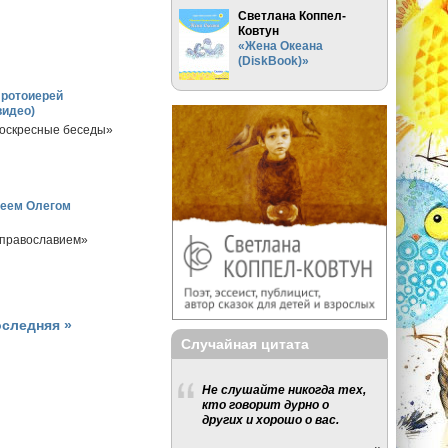
Светлана Коппел-
Ковтун
«Жена Океана
(DiskBook)»
Протоиерей
видео)
Воскресные беседы»
реем Олегом
православием»
оследняя »
Случайная цитата
Не слушайте никогда тех,
кто говорит дурно о
других и хорошо о вас.