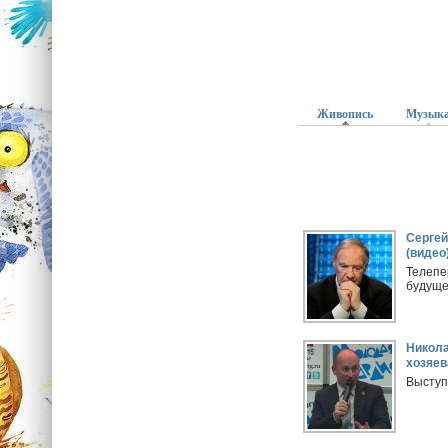
Живопись
(активная вк
Музык
Страницы
Сергей
(видео
Телепе
будуще
Никола
хозяев
Выступл