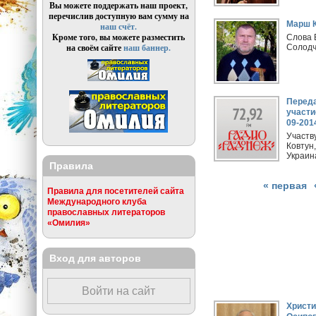
Вы можете поддержать наш проект,
перечислив доступную вам сумму на
Марш К
наш счёт.
Кроме того, вы можете разместить
Слова 
на своём сайте
наш баннер.
Солодч
Переда
участи
09-201
Участв
Ковтун
Украин
Правила
« первая
Правила для посетителей сайта
Международного клуба
православных литераторов
«Омилия»
Вход для авторов
Войти на сайт
Страницы
Христи