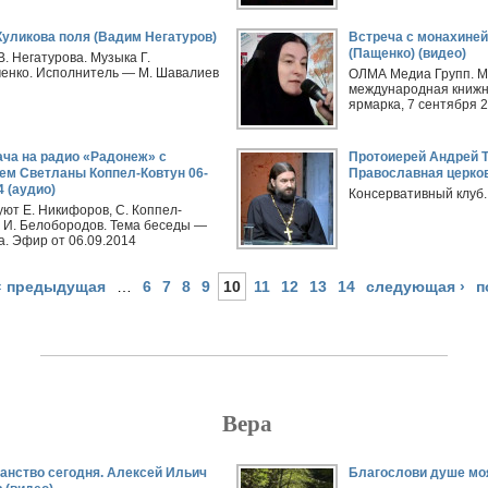
уликова поля (Вадим Негатуров)
Встреча с монахине
(Пащенко) (видео)
В. Негатурова. Музыка Г.
енко. Исполнитель — М. Шавалиев
ОЛМА Медиа Групп. М
международная книжн
ярмарка, 7 сентября 2
ча на радио «Радонеж» с
Протоиерей Андрей Т
ем Светланы Коппел-Ковтун 06-
Православная церков
4 (аудио)
Консервативный клуб.
уют Е. Никифоров, С. Коппел-
, И. Белобородов. Тема беседы —
а. Эфир от 06.09.2014
‹ предыдущая
…
6
7
8
9
10
11
12
13
14
следующая ›
п
Вера
анство сегодня. Алексей Ильич
Благослови душе моя