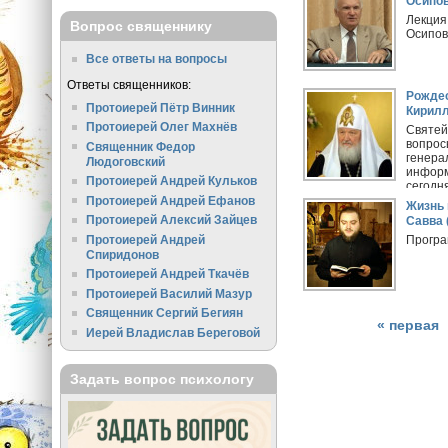
Осипов
Лекция
Вопрос священнику
Осипо
Все ответы на вопросы
Ответы священников:
Рождес
Протоиерей Пётр Винник
Кирилл
Протоиерей Олег Махнёв
Святей
вопрос
Священник Федор
генера
Людоговский
информ
Протоиерей Андрей Кульков
сегодн
Протоиерей Андрей Ефанов
Жизнь 
Протоиерей Алексий Зайцев
Савва 
Протоиерей Андрей
Програ
Спиридонов
Протоиерей Андрей Ткачёв
Протоиерей Василий Мазур
Священник Сергий Бегиян
« первая
Иерей Владислав Береговой
Задать вопрос психологу