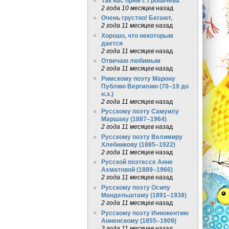
Так нас прям с Гробачёва
2 года 10 месяцев
назад
Очень грустно! Бегают,
2 года 11 месяцев
назад
Хорошо, что некоторым
дается
2 года 11 месяцев
назад
Отвечаю любимым
2 года 11 месяцев
назад
Римскому поэту Марону
Публию Вергилию (70–19 до
н.э.)
2 года 11 месяцев
назад
Русскому поэту Самуилу
Маршаку (1887–1964)
2 года 11 месяцев
назад
Русскому поэту Велимиру
Хлебникову (1885–1922)
2 года 11 месяцев
назад
Русской поэтессе Анне
Ахматовой (1889–1966)
2 года 11 месяцев
назад
Русскому поэту Осипу
Мандельштаму (1891–1938)
2 года 11 месяцев
назад
Русскому поэту Иннокентию
Анненскому (1855–1909)
2 года 11 месяцев
назад