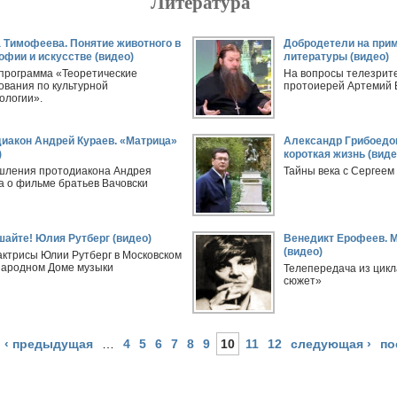
Литература
 Тимофеева. Понятие животного в
Добродетели на при
фии и искусстве (видео)
литературы (видео)
программа «Теоретические
На вопросы телезрит
ования по культурной
протоиерей Артемий 
ологии».
иакон Андрей Кураев. «Матрица»
Александр Грибоедо
)
короткая жизнь (виде
ления протодиакона Андрея
Тайны века с Сергее
а о фильме братьев Вачовски
айте! Юлия Рутберг (видео)
Венедикт Ерофеев. М
(видео)
актрисы Юлии Рутберг в Московском
ародном Доме музыки
Телепередача из цикл
сюжет»
‹ предыдущая
…
4
5
6
7
8
9
10
11
12
следующая ›
по