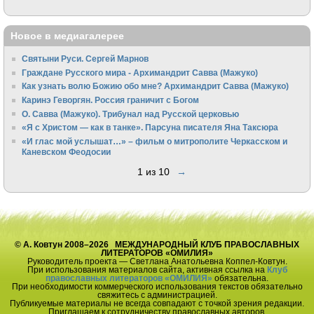
Новое в медиагалерее
Святыни Руси. Сергей Марнов
Граждане Русского мира - Архимандрит Савва (Мажуко)
Как узнать волю Божию обо мне? Архимандрит Савва (Мажуко)
Каринэ Геворгян. Россия граничит с Богом
О. Савва (Мажуко). Трибунал над Русской церковью
«Я с Христом — как в танке». Парсуна писателя Яна Таксюра
«И глас мой услышат…» – фильм о митрополите Черкасском и
Каневском Феодосии
1 из 10
→
© А. Ковтун 2008–2026 МЕЖДУНАРОДНЫЙ КЛУБ ПРАВОСЛАВНЫХ
ЛИТЕРАТОРОВ «ОМИЛИЯ»
Руководитель проекта — Светлана Анатольевна Коппел-Ковтун.
При использования материалов сайта, активная ссылка на
Клуб
православных литераторов «ОМИЛИЯ»
обязательна.
При необходимости коммерческого использования текстов обязательно
свяжитесь с администрацией.
Публикуемые материалы не всегда совпадают с точкой зрения редакции.
Приглашаем к сотрудничеству православных авторов.