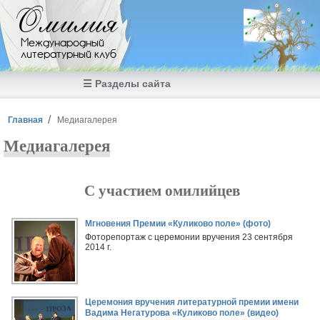
Перейти к основному содержанию
Омилия
Международный
литературный клуб
☰ Разделы сайта
Вы здесь
Главная
Медиагалерея
Медиагалерея
С участием омилийцев
Страницы
Мгновения Премии «Куликово поле» (фото)
Фоторепортаж с церемонии вручения 23 сентября
2014 г.
Церемония вручения литературной премии имени
Вадима Негатурова «Куликово поле» (видео)