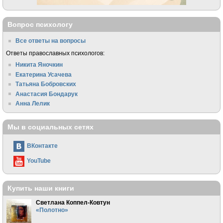
Вопрос психологу
Все ответы на вопросы
Ответы православных психологов:
Никита Яночкин
Екатерина Усачева
Татьяна Бобровских
Анастасия Бондарук
Анна Лелик
Мы в социальных сетях
ВКонтакте
YouTube
Купить наши книги
Светлана Коппел-Ковтун
«Полотно»