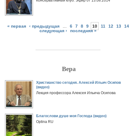
Консервативный клуб. Эфир от 13.08.2014
« первая
‹ предыдущая
…
6
7
8
9
10
11
12
13
14
следующая ›
последняя »
Вера
Страницы
Христианство сегодня. Алексей Ильич Осипов
(видео)
Лекция профессора Алексея Ильича Осипова
Благослови душе моя Господа (видео)
Optina RU