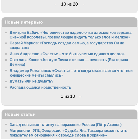
←
10 из 20
→
Новые интервью
Дмитрий Бабич: «Человечество надело очки из осколков зеркала
Снежной Королевы, позволяющие видеть только злое и мелкое»
Сергей Марнов: «Господь создал семью, а государство Он не
создавал»
Инна Андреева: «Счастье – это быть частью единого целого»
Светлана Коппел-Ковтун: Точка стояния — вечность (Екатерина
Демина)
Владимир Романенко: «Счастье – это когда оказывается что твои
юношеские мечты сбылись»
Думать или не думать?
Распадающаяся нравственность
1 из 10
→
Новые статьи
Запад повышает ставку на поражение России (Пётр Акопов)
Митрополит УПЦ Феодосий: «Судьба Яна Таксюра может стать
показателем отношения к свободе слова в Украине»