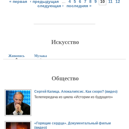
« первая
‹ предыдущая
…
4
5
6
7
8
9
10
11
12
следующая ›
последняя »
Искусство
Живопись
(активная вкладка)
Музыка
Общество
Страницы
Сергей Капица. Апокалипсис. Как скоро? (видео)
Телепередача из цикла «Истории из будущего»
«Горящие сердца». Документальный фильм
(видео)