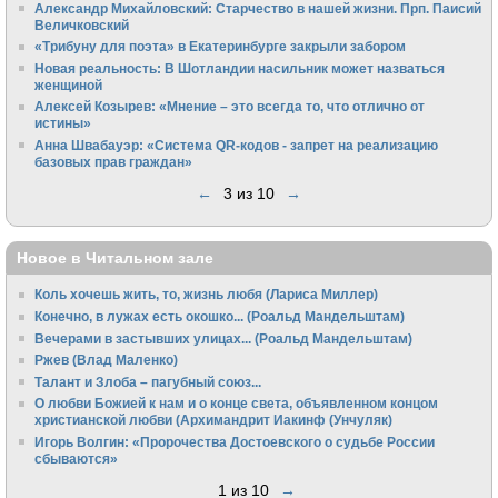
Алек­сандр Михайловский: Старчество в нашей жизни. Прп. Паисий
Величковский
«Трибуну для поэта» в Екатеринбурге закрыли забором
Новая реальность: В Шотландии насильник может назваться
женщиной
Алексей Козырев: «Мнение – это всегда то, что отлично от
истины»
Анна Швабауэр: «Система QR-кодов - запрет на реализацию
базовых прав граждан»
←
3 из 10
→
Новое в Читальном зале
Коль хочешь жить, то, жизнь любя (Лариса Миллер)
Конечно, в лужах есть окошко... (Роальд Мандельштам)
Вечерами в застывших улицах... (Роальд Мандельштам)
Ржев (Влад Маленко)
Талант и Злоба – пагубный союз...
О любви Божией к нам и о конце света, объявленном концом
христианской любви (Архимандрит Иакинф (Унчуляк)
Игорь Волгин: «Пророчества Достоевского о судьбе России
сбываются»
1 из 10
→