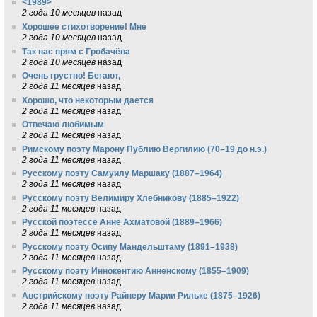
<1989>
2 года 10 месяцев
назад
Хорошее стихотворение! Мне
2 года 10 месяцев
назад
Так нас прям с Гробачёва
2 года 10 месяцев
назад
Очень грустно! Бегают,
2 года 11 месяцев
назад
Хорошо, что некоторым дается
2 года 11 месяцев
назад
Отвечаю любимым
2 года 11 месяцев
назад
Римскому поэту Марону Публию Вергилию (70–19 до н.э.)
2 года 11 месяцев
назад
Русскому поэту Самуилу Маршаку (1887–1964)
2 года 11 месяцев
назад
Русскому поэту Велимиру Хлебникову (1885–1922)
2 года 11 месяцев
назад
Русской поэтессе Анне Ахматовой (1889–1966)
2 года 11 месяцев
назад
Русскому поэту Осипу Мандельштаму (1891–1938)
2 года 11 месяцев
назад
Русскому поэту Иннокентию Анненскому (1855–1909)
2 года 11 месяцев
назад
Австрийскому поэту Райнеру Марии Рильке (1875–1926)
2 года 11 месяцев
назад