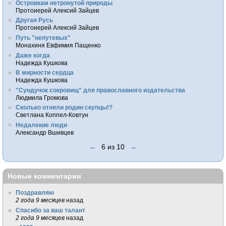
Островкам нетронутой природы
Протоиерей Алексий Зайцев
Другая Русь
Протоиерей Алексий Зайцев
Путь "непутевых"
Монахиня Евфимия Пащенко
Даже когда
Надежда Кушкова
В мирности сердца
Надежда Кушкова
"Сундучок сокровищ" для православного издательства
Людмила Громова
Сколько отняли родин скупцы!?
Светлана Коппел-Ковтун
Недалекие люди
Александр Вшивцев
←
6 из 10
→
Новые комментарии
Поздравляю
2 года 9 месяцев
назад
Спасибо за ваш талант
2 года 9 месяцев
назад