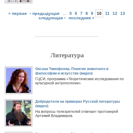
« первая
‹ предыдущая
…
5
6
7
8
9
10
11
12
13
следующая ›
последняя »
Литература
Страницы
Оксана Тимофеева. Понятие животного в
философии и искусстве (видео)
ГЦСИ, программа «Теоретические исследования по
культурной антропологии».
Добродетели на примерах Русской литературы
(видео)
На вопросы телезрителей отвечает протоиерей
Артемий Владимиров.