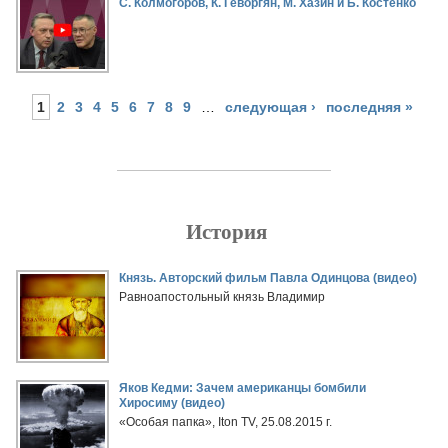
С. Колмогоров, К. Геворгян, М. Хазин и Б. Костенко
1
2
3
4
5
6
7
8
9
…
следующая ›
последняя »
История
Страницы
Князь. Авторский фильм Павла Одинцова (видео)
Равноапостольный князь Владимир
Яков Кедми: Зачем американцы бомбили
Хиросиму (видео)
«Особая папка», Iton TV, 25.08.2015 г.