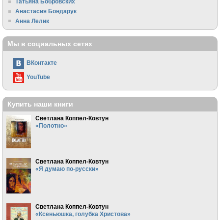
Татьяна Бобровских
Анастасия Бондарук
Анна Лелик
Мы в социальных сетях
ВКонтакте
YouTube
Купить наши книги
Светлана Коппел-Ковтун
«Полотно»
Светлана Коппел-Ковтун
«Я думаю по-русски»
Светлана Коппел-Ковтун
«Ксеньюшка, голубка Христова»