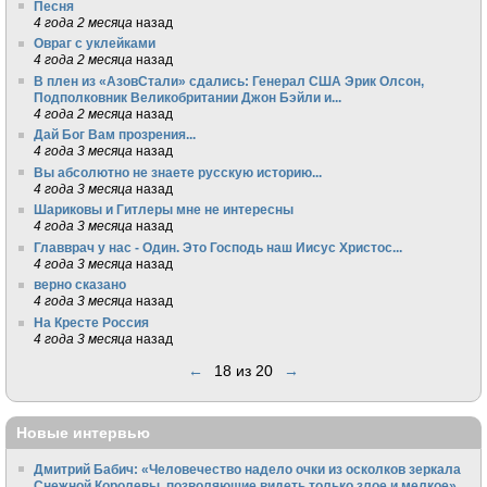
Песня
4 года 2 месяца
назад
Овраг с уклейками
4 года 2 месяца
назад
В плен из «АзовСтали» сдались: Генерал США Эрик Олсон,
Подполковник Великобритании Джон Бэйли и...
4 года 2 месяца
назад
Дай Бог Вам прозрения...
4 года 3 месяца
назад
Вы абсолютно не знаете русскую историю...
4 года 3 месяца
назад
Шариковы и Гитлеры мне не интересны
4 года 3 месяца
назад
Главврач у нас - Один. Это Господь наш Иисус Христос...
4 года 3 месяца
назад
верно сказано
4 года 3 месяца
назад
На Кресте Россия
4 года 3 месяца
назад
←
18 из 20
→
Новые интервью
Дмитрий Бабич: «Человечество надело очки из осколков зеркала
Снежной Королевы, позволяющие видеть только злое и мелкое»