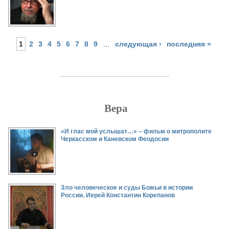
1
2
3
4
5
6
7
8
9
…
следующая ›
последняя »
Вера
Страницы
«И глас мой услышат…» – фильм о митрополите
Черкасском и Каневском Феодосии
Зло человеческое и суды Божьи в истории
России. Иерей Константин Корепанов