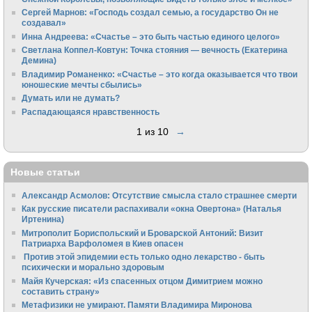
Сергей Марнов: «Господь создал семью, а государство Он не
создавал»
Инна Андреева: «Счастье – это быть частью единого целого»
Светлана Коппел-Ковтун: Точка стояния — вечность (Екатерина
Демина)
Владимир Романенко: «Счастье – это когда оказывается что твои
юношеские мечты сбылись»
Думать или не думать?
Распадающаяся нравственность
1 из 10
→
Новые статьи
Александр Асмолов: Отсутствие смысла стало страшнее смерти
Как русские писатели распахивали «окна Овертона» (Наталья
Иртенина)
Митрополит Бориспольский и Броварской Антоний: Визит
Патриарха Варфоломея в Киев опасен
Против этой эпидемии есть только одно лекарство - быть
психически и морально здоровым
Майя Кучерская: «Из спасенных отцом Димитрием можно
составить страну»
Метафизики не умирают. Памяти Владимира Миронова