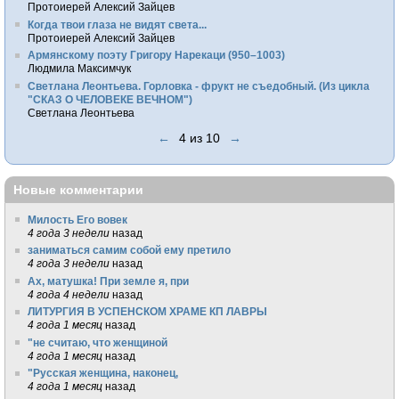
Протоиерей Алексий Зайцев
Когда твои глаза не видят света...
Протоиерей Алексий Зайцев
Армянскому поэту Григору Нарекаци (950–1003)
Людмила Максимчук
Светлана Леонтьева. Горловка - фрукт не съедобный. (Из цикла
"СКАЗ О ЧЕЛОВЕКЕ ВЕЧНОМ")
Светлана Леонтьева
←
4 из 10
→
Новые комментарии
Милость Его вовек
4 года 3 недели
назад
заниматься самим собой ему претило
4 года 3 недели
назад
Ах, матушка! При земле я, при
4 года 4 недели
назад
ЛИТУРГИЯ В УСПЕНСКОМ ХРАМЕ КП ЛАВРЫ
4 года 1 месяц
назад
"не считаю, что женщиной
4 года 1 месяц
назад
"Русская женщина, наконец,
4 года 1 месяц
назад