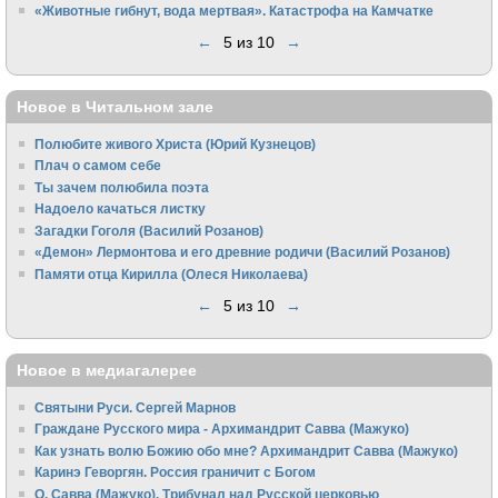
«Животные гибнут, вода мертвая». Катастрофа на Камчатке
←
5 из 10
→
Новое в Читальном зале
Полюбите живого Христа (Юрий Кузнецов)
Плач о самом себе
Ты зачем полюбила поэта
Надоело качаться листку
Загадки Гоголя (Василий Розанов)
«Демон» Лермонтова и его древние родичи (Василий Розанов)
Памяти отца Кирилла (Олеся Николаева)
←
5 из 10
→
Новое в медиагалерее
Святыни Руси. Сергей Марнов
Граждане Русского мира - Архимандрит Савва (Мажуко)
Как узнать волю Божию обо мне? Архимандрит Савва (Мажуко)
Каринэ Геворгян. Россия граничит с Богом
О. Савва (Мажуко). Трибунал над Русской церковью