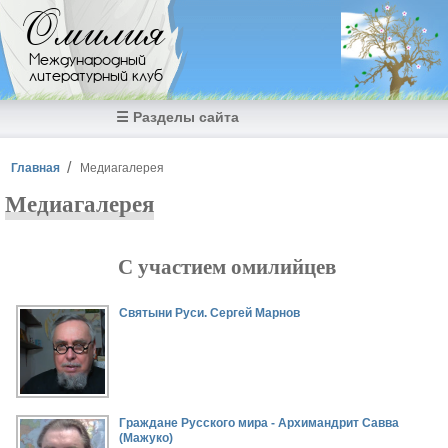
Перейти к основному содержанию
Омилия
Международный
литературный клуб
☰ Разделы сайта
Вы здесь
Главная
Медиагалерея
Медиагалерея
С участием омилийцев
Страницы
Святыни Руси. Сергей Марнов
Граждане Русского мира - Архимандрит Савва
(Мажуко)