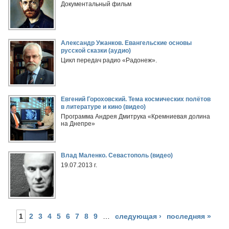
Документальный фильм
Александр Ужанков. Евангельские основы
русской сказки (аудио)
Цикл передач радио «Радонеж».
Евгений Гороховский. Тема космических полётов
в литературе и кино (видео)
Программа Андрея Дмитрука «Кремниевая долина
на Днепре»
Влад Маленко. Севастополь (видео)
19.07.2013 г.
1
2
3
4
5
6
7
8
9
…
следующая ›
последняя »