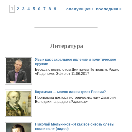
1
2
3
4
5
6
7
8
9
…
следующая ›
последняя »
Литература
Страницы
Язык как сакральное явление и политическое
оружие
Беседа с полиглотом Дмитрием Петровым. Радио
«Радонеж». Эфир от 11.06.2017
Карамзин — масон или патриот России?
Программа доктора исторических наук Дмитрия
Володихина, радио «Радонеж»
Николай Мельников «Я как все сквозь слезы
песни пел» (видео)