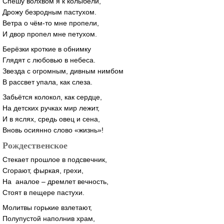
Спешу волхвом я к колыбели,
Дрожу безродным пастухом.
Ветра о чём-то мне пропели,
И двор пропел мне петухом.
Берёзки кроткие в обнимку
Глядят с любовью в небеса.
Звезда с огромным, дивным нимбом
В рассвет упала, как слеза.
Забьётся колокол, как сердце,
На детских ручках мир лежит,
И в яслях, средь овец и сена,
Вновь осиянно слово «жизнь»!
Рождественское
Стекает прошлое в подсвечник,
Сгорают, фыркая, грехи,
На аналое – дремлет вечность,
Стоят в пещере пастухи.
Молитвы горькие взлетают,
Полупустой наполнив храм,