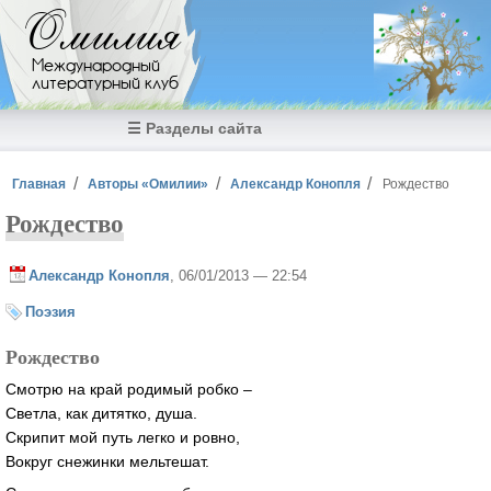
Перейти к основному содержанию
Омилия
Международный
литературный клуб
☰ Разделы сайта
Вы здесь
Главная
Авторы «Омилии»
Александр Конопля
Рождество
Рождество
Александр Конопля
, 06/01/2013 — 22:54
Поэзия
Рождество
Смотрю на край родимый робко –
Светла, как дитятко, душа.
Скрипит мой путь легко и ровно,
Вокруг снежинки мельтешат.