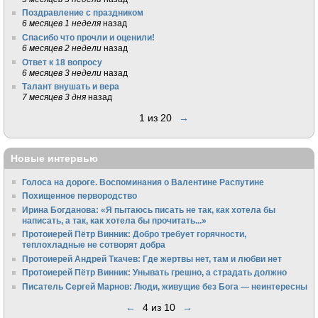
Поздравление с праздником
6 месяцев 1 неделя
назад
Спасибо что прочли и оценили!
6 месяцев 2 недели
назад
Ответ к 18 вопросу
6 месяцев 3 недели
назад
Талант внушать и вера
7 месяцев 3 дня
назад
1 из 20
→
Новые интервью
Голоса на дороге. Воспоминания о Валентине Распутине
Похищенное первородство
Ирина Богданова: «Я пытаюсь писать не так, как хотела бы
написать, а так, как хотела бы прочитать...»
Протоиерей Пётр Винник: Добро требует горячности,
теплохладные не сотворят добра
Протоиерей Андрей Ткачев: Где жертвы нет, там и любви нет
Протоиерей Пётр Винник: Унывать грешно, а страдать должно
Писатель Сергей Марнов: Люди, живущие без Бога — неинтересны
←
4 из 10
→