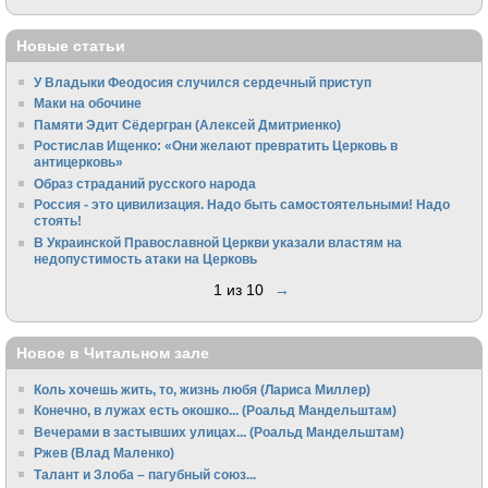
Новые статьи
У Владыки Феодосия случился сердечный приступ
Маки на обочине
Памяти Эдит Сёдергран (Алексей Дмитриенко)
Ростислав Ищенко: «Они желают превратить Церковь в
антицерковь»
Образ страданий русского народа
Россия - это цивилизация. Надо быть самостоятельными! Надо
стоять!
В Украинской Православной Церкви указали властям на
недопустимость атаки на Церковь
1 из 10
→
Новое в Читальном зале
Коль хочешь жить, то, жизнь любя (Лариса Миллер)
Конечно, в лужах есть окошко... (Роальд Мандельштам)
Вечерами в застывших улицах... (Роальд Мандельштам)
Ржев (Влад Маленко)
Талант и Злоба – пагубный союз...