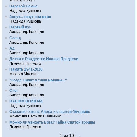
Царской Семье
Надежда Кушкова
Зовут... зовут они меня
Надежда Кушкова
Первый луч
Александр Конопля
Сосед
Александр Конопля
Ад
Александр Конопля
Детям о Рождестве Иоанна Предтечи
Людмила Громова
Память 1941-2026
Михаил Малеин
"Когда шипит в тиши машина..."
Александр Конопля
Снег
Александр Конопля
НАШИМ ВОИНАМ
Надежда Кушкова
Сказание о жене Адера и о рыжей блуднице
Монахиня Евфимия Пащенко
Можно ли увидеть Бога? Тайна Святой Троицы
Людмила Громова
1 из 10
→