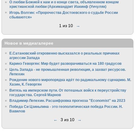
О любви Божией к нам и о конце света, объявленном концом
христианской любви (Архимандрит Иакинф (Унчуляк)
Игорь Волгин: «Пророчества Достоевского о судьбе России
сбываются»
1 из 10
→
Новое в медиагалерее
Е.Сатановский откровенно высказался о реальных причинах
агрессии Запада
Каринэ Геворгян: Мир будет разворачиваться на 180 градусов
Цель Запада - не промышленная революция, а захват ресурсов.
Лепехин
Рождение нового миропорядка идёт по радикальному сценарию. М.
Хазин, К. Геворгян
Витязь на имперском пути. От потешных войск к переустройству
государства. Сергей Марнов
Владимир Лепехин. Расшифровка прогноза "Economist" на 2023
Победа Си Цзиньпина - это геополитическая победа России. Н.
Вавилов
←
3 из 10
→