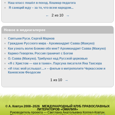
Наш класс пошёл в поход. Кошмар педагога
Я санкций жду – за то, что всем народом...
←
2 из 10
→
Новое в медиагалерее
Святыни Руси. Сергей Марнов
Граждане Русского мира - Архимандрит Савва (Мажуко)
Как узнать волю Божию обо мне? Архимандрит Савва (Мажуко)
Каринэ Геворгян. Россия граничит с Богом
О. Савва (Мажуко). Трибунал над Русской церковью
«Я с Христом — как в танке». Парсуна писателя Яна Таксюра
«И глас мой услышат…» – фильм о митрополите Черкасском и
Каневском Феодосии
1 из 10
→
© А. Ковтун 2008–2026 МЕЖДУНАРОДНЫЙ КЛУБ ПРАВОСЛАВНЫХ
ЛИТЕРАТОРОВ «ОМИЛИЯ»
Руководитель проекта — Светлана Анатольевна Коппел-Ковтун.