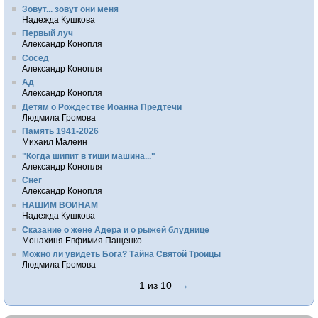
Зовут... зовут они меня
Надежда Кушкова
Первый луч
Александр Конопля
Сосед
Александр Конопля
Ад
Александр Конопля
Детям о Рождестве Иоанна Предтечи
Людмила Громова
Память 1941-2026
Михаил Малеин
"Когда шипит в тиши машина..."
Александр Конопля
Снег
Александр Конопля
НАШИМ ВОИНАМ
Надежда Кушкова
Сказание о жене Адера и о рыжей блуднице
Монахиня Евфимия Пащенко
Можно ли увидеть Бога? Тайна Святой Троицы
Людмила Громова
1 из 10
→