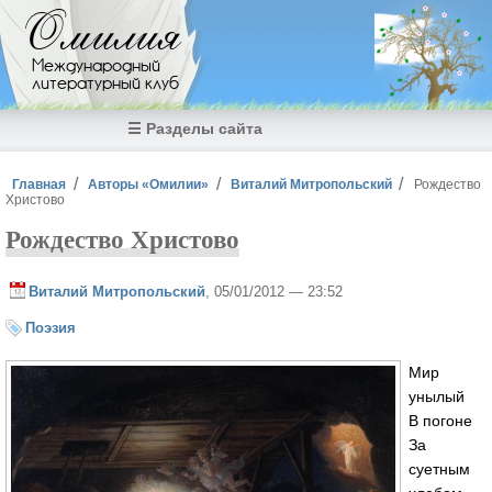
Перейти к основному содержанию
Омилия
Международный
литературный клуб
☰ Разделы сайта
Вы здесь
Главная
Авторы «Омилии»
Виталий Митропольский
Рождество
Христово
Рождество Христово
Виталий Митропольский
, 05/01/2012 — 23:52
Поэзия
Мир
унылый
В погоне
За
суетным