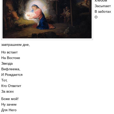
хлебом
Засыпает
В заботах
О
завтрашнем дне,
Но встает
На Востоке
Звезда
Вифлеема,
И Рождается
Тот,
Кто Ответит
За всех
Боже мой!
Ну зачем
Для Него