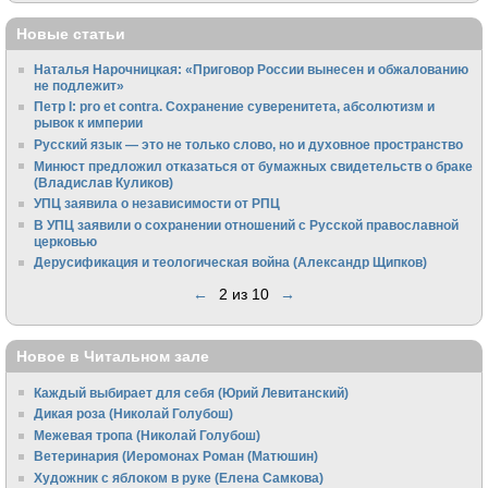
Новые статьи
Наталья Нарочницкая: «Приговор России вынесен и обжалованию
не подлежит»
Петр I: pro et contra. Сохранение суверенитета, абсолютизм и
рывок к империи
Русский язык — это не только слово, но и духовное пространство
Минюст предложил отказаться от бумажных свидетельств о браке
(Владислав Куликов)
УПЦ заявила о независимости от РПЦ
В УПЦ заявили о сохранении отношений с Русской православной
церковью
Дерусификация и теологическая война (Александр Щипков)
←
2 из 10
→
Новое в Читальном зале
Каждый выбирает для себя (Юрий Левитанский)
Дикая роза (Николай Голубош)
Межевая тропа (Николай Голубош)
Ветеринария (Иеромонах Роман (Матюшин)
Художник с яблоком в руке (Елена Самкова)