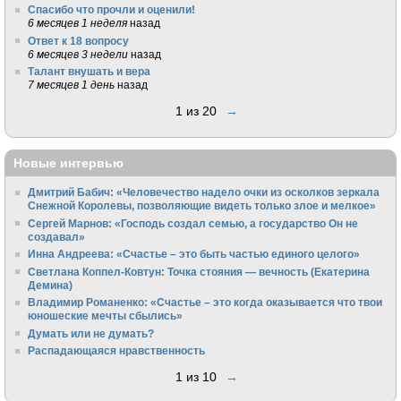
Спасибо что прочли и оценили!
6 месяцев 1 неделя
назад
Ответ к 18 вопросу
6 месяцев 3 недели
назад
Талант внушать и вера
7 месяцев 1 день
назад
1 из 20
→
Новые интервью
Дмитрий Бабич: «Человечество надело очки из осколков зеркала
Снежной Королевы, позволяющие видеть только злое и мелкое»
Сергей Марнов: «Господь создал семью, а государство Он не
создавал»
Инна Андреева: «Счастье – это быть частью единого целого»
Светлана Коппел-Ковтун: Точка стояния — вечность (Екатерина
Демина)
Владимир Романенко: «Счастье – это когда оказывается что твои
юношеские мечты сбылись»
Думать или не думать?
Распадающаяся нравственность
1 из 10
→