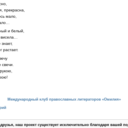
сно,
я, прекрасна,
ось мало,
жало…
ный и белый,
м висела…
 знает,
г растает.
вечу
 свечи.
 рукою,
рою!
Международный клуб православных литераторов «Омилия»
рий
 друзья, наш проект существует исключительно благодаря вашей по