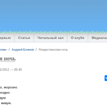
тервью
Статьи
Читальный зал
О клубе
Медиага
илии»
Андрей Блинов
Рождественская ночь
я ночь
01/2012 — 06:40
о, морозно.
поздно
одую
, живую.