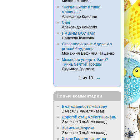
Михаил Малеин
"Когда шипит в тиши
машина..."
Александр Конопля
Снег
Александр Конопля
НАШИМ ВОИНАМ
Надежда Кушкова
Сказание о жене Адера и о
рыжей блуднице
Монахиня Евфимия Пащенко
Можно ли увидеть Бога?
Тайна Святой Троицы
Людмила Громова
1 из 10
→
Новые комментарии
Благодарность мастеру
1 месяц 1 неделя
назад
Дорогой отец Алексий, очень
2 месяца 3 недели
назад
Значение Морока
2 месяца 3 недели
назад
Храни Господь на путях