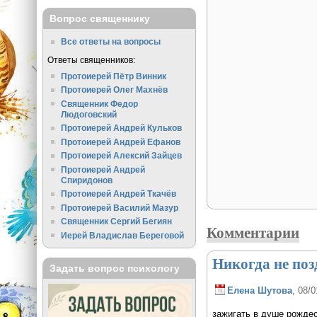
Вопрос священнику
Все ответы на вопросы
Ответы священников:
Протоиерей Пётр Винник
Протоиерей Олег Махнёв
Священник Федор
Людоговский
Протоиерей Андрей Кульков
Протоиерей Андрей Ефанов
Протоиерей Алексий Зайцев
Протоиерей Андрей
Спиридонов
Протоиерей Андрей Ткачёв
Протоиерей Василий Мазур
Священник Сергий Бегиян
Комментарии
Иерей Владислав Береговой
Никогда не поз
Задать вопрос психологу
Елена Шутова
, 08/0
зажигать в душе рождес