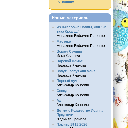
странице
Новые материалы
Из Павлов - в Савлы, или "не
зная броду..."
Монахиня Евфимия Пащенко
Мастера
Монахиня Евфимия Пащенко
Вокруг Солнца
Илья Криштул
Царской Семье
Надежда Кушкова
Зовут... зовут они меня
Надежда Кушкова
Первый луч
Александр Конопля
Сосед
Александр Конопля
Ад
Александр Конопля
Детям о Рождестве Иоанна
Предтечи
Людмила Громова
Память 1941-2026