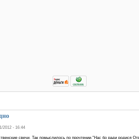
дно
1/2012 - 16:44
твенские свечи. Так помыслилось по прочтении."Нас бо ради родися От