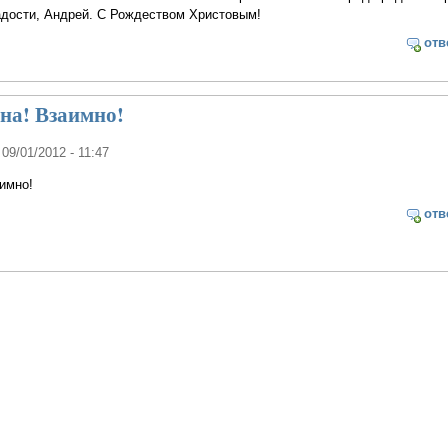
адости, Андрей. С Рождеством Христовым!
отв
ена! Взаимно!
 09/01/2012 - 11:47
аимно!
отв