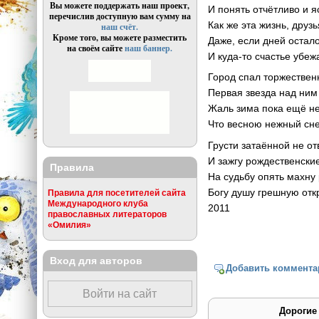
Вы можете поддержать наш проект,
И понять отчётливо и я
перечислив доступную вам сумму на
Как же эта жизнь, друзь
наш счёт.
Кроме того, вы можете разместить
Даже, если дней остал
на своём сайте
наш баннер.
И куда-то счастье убе
Город спал торжествен
Первая звезда над ни
Жаль зима пока ещё не
Что весною нежный сне
Грусти затаённой не от
И зажгу рождественские
Правила
На судьбу опять махну
Богу душу грешную отк
Правила для посетителей сайта
Международного клуба
2011
православных литераторов
«Омилия»
Вход для авторов
Добавить коммента
Войти на сайт
Дорогие