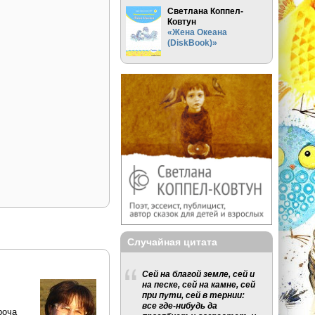
Светлана Коппел-
Ковтун
«Жена Океана
(DiskBook)»
Случайная цитата
Сей на благой земле, сей и
на песке, сей на камне, сей
при пути, сей в тернии:
все где-нибудь да
роча