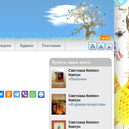
лерея
Админ
Гостевая
Купить наши книги
Светлана Коппел-
Ковтун
«Полотно»
Светлана Коппел-
Ковтун
«Я думаю по-русски»
Светлана Коппел-
Ковтун