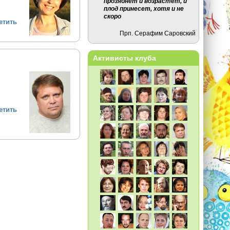
прозябнет и возрастет, и
плод принесет, хотя и не
скоро
етить
Прп. Серафим Саровский
Активисты клуба
етить