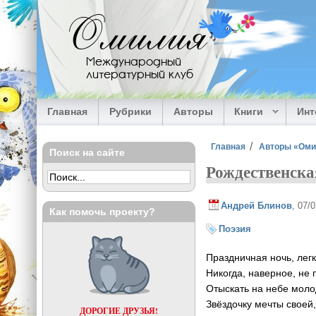
Перейти к основному содержанию
Омилия
Международный
литературный клуб
Главная
Рубрики
Авторы
Книги
Ин
Вы здесь
Главная
Авторы «Ом
Поиск на сайте
Рождественска
Андрей Блинов
, 07/
Как помочь проекту?
Поэзия
Праздничная ночь, легк
Никогда, наверное, не 
Отыскать на небе мол
Звёздочку мечты своей
ДОРОГИЕ ДРУЗЬЯ!