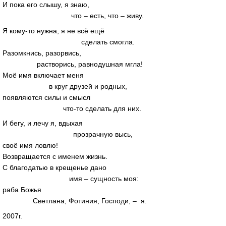
И пока его слышу, я знаю,
что – есть, что – живу.
Я кому-то нужна, я не всё ещё
сделать смогла.
Разомкнись, разорвись,
растворись, равнодушная мгла!
Моё имя включает меня
в круг друзей и родных,
появляются силы и смысл
что-то сделать для них.
И бегу, и лечу я, вдыхая
прозрачную высь,
своё имя ловлю!
Возвращается с именем жизнь.
С благодатью в крещенье дано
имя – сущность моя:
раба Божья
Светлана, Фотиния, Господи, – я.
2007г.