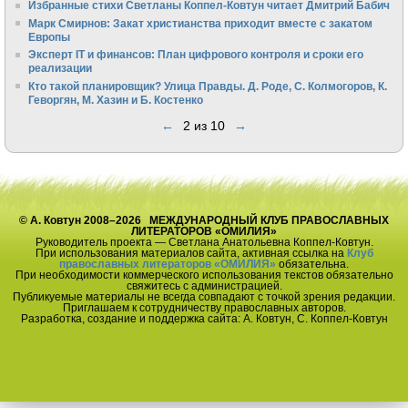
Избранные стихи Светланы Коппел-Ковтун читает Дмитрий Бабич
Марк Смирнов: Закат христианства приходит вместе с закатом
Европы
Эксперт IT и финансов: План цифрового контроля и сроки его
реализации
Кто такой планировщик? Улица Правды. Д. Роде, С. Колмогоров, К.
Геворгян, М. Хазин и Б. Костенко
←
2 из 10
→
© А. Ковтун 2008–2026 МЕЖДУНАРОДНЫЙ КЛУБ ПРАВОСЛАВНЫХ
ЛИТЕРАТОРОВ «ОМИЛИЯ»
Руководитель проекта — Светлана Анатольевна Коппел-Ковтун.
При использования материалов сайта, активная ссылка на
Клуб
православных литераторов «ОМИЛИЯ»
обязательна.
При необходимости коммерческого использования текстов обязательно
свяжитесь с администрацией.
Публикуемые материалы не всегда совпадают с точкой зрения редакции.
Приглашаем к сотрудничеству православных авторов.
Разработка, создание и поддержка сайта: А. Ковтун, С. Коппел-Ковтун