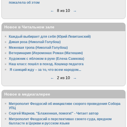
пожалела об этом
←
8 из 10
→
Новое в Читальном зале
Каждый выбирает для себя (Юрий Левитанский)
Дикая роза (Николай Голубош)
Межевая тропа (Николай Голубош)
Ветеринария (Иеромонах Роман (Матюшин)
Художник с яблоком в руке (Елена Самкова)
Наш класс пошёл в поход. Кошмар педагога
Я санкций жду – за то, что всем народом...
←
2 из 10
→
Новое в медиагалерее
Митрополит Феодосий об инициативе скорого проведения Собора
УПЦ
Сергей Марнов. "Блаженная, помоги!" - Читает автор
Митрополит Феодосий о перспективах своего суда, вредном
балласте в Церкви и русском языке