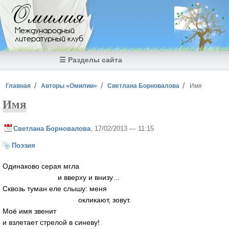
Перейти к основному содержанию
Омилия
Международный
литературный клуб
☰ Разделы сайта
Вы здесь
Главная
Авторы «Омилии»
Светлана Борновалова
Имя
Имя
Светлана Борновалова
, 17/02/2013 — 11:15
Поэзия
Одинаково серая мгла
и вверху и внизу…
Сквозь туман еле слышу: меня
окликают, зовут.
Моё имя звенит
и взлетает стрелой в синеву!