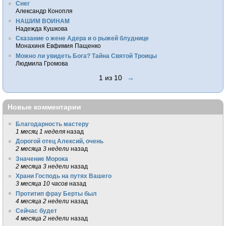
Снег
Александр Конопля
НАШИМ ВОИНАМ
Надежда Кушкова
Сказание о жене Адера и о рыжей блуднице
Монахиня Евфимия Пащенко
Можно ли увидеть Бога? Тайна Святой Троицы
Людмила Громова
1 из 10
→
Новые комментарии
Благодарность мастеру
1 месяц 1 неделя
назад
Дорогой отец Алексий, очень
2 месяца 3 недели
назад
Значение Морока
2 месяца 3 недели
назад
Храни Господь на путях Вашего
3 месяца 10 часов
назад
Протитип фрау Берты был
4 месяца 2 недели
назад
Сейчас будет
4 месяца 2 недели
назад