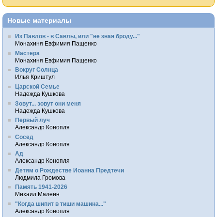
Новые материалы
Из Павлов - в Савлы, или "не зная броду..."
Монахиня Евфимия Пащенко
Мастера
Монахиня Евфимия Пащенко
Вокруг Солнца
Илья Криштул
Царской Семье
Надежда Кушкова
Зовут... зовут они меня
Надежда Кушкова
Первый луч
Александр Конопля
Сосед
Александр Конопля
Ад
Александр Конопля
Детям о Рождестве Иоанна Предтечи
Людмила Громова
Память 1941-2026
Михаил Малеин
"Когда шипит в тиши машина..."
Александр Конопля