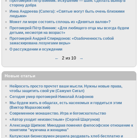
Протоиерей Пётр Винник: Искушение — шанс сделать выбор в
сторону добра
Инна Андреева (Сапега): «Святые могут быть очень близкими
людьми»
Может ли море состоять сплошь из «Девятых валов»?
Протоиерей Пётр Винник: «Для любящего отца мы всегда будем
детьми, несмотря на возраст»
Протоиерей Андрей Спиридонов: «Озабоченность собой
замаскирована лозунгами веры»
О рассуждении и осуждении
←
2 из 10
→
Новые статьи
Нейросеть просто прочтет ваши мысли. Нужны новые права,
чтобы защитить свой ум (Самуил Сигал)
Сегодня умер протоиерей Николай Агафонов
Мы будем жить в общагах, есть насекомых и гордиться этим
(Виктор Мараховский)
Cовременное монашество. Игра и богоискательство
«Автор уходит неизвестным» (Сергей Шаргунов)
Александр Щипков: Минздрав поменял философское отношение к
понятиям "мужчина и женщина"
Калужская бизнесвумен решила раздавать хлеб бесплатно и