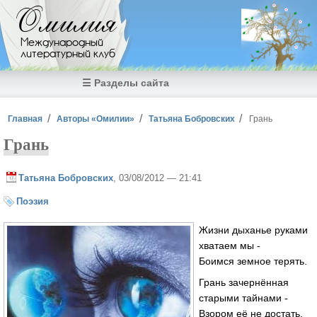
Перейти к основному содержанию
Омилия
Международный
литературный клуб
☰ Разделы сайта
Вы здесь
Главная
Авторы «Омилии»
Татьяна Бобровских
Грань
Грань
Татьяна Бобровских
, 03/08/2012 — 21:41
Поэзия
Жизни дыханье руками
хватаем мы -
Боимся земное терять.
Грань зачернённая
старыми тайнами -
Взором её не достать.