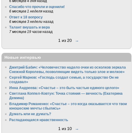
6 месяцев 4 дня
назад
Спасибо что прочли и оценили!
6 месяцев 1 неделя
назад
Ответ к 18 вопросу
6 месяцев 3 недели
назад
Талант внушать и вера
7 месяцев 19 часов
назад
1 из 20
→
Новые интервью
Дмитрий Бабич: «Человечество надело очки из осколков зеркала
Снежной Королевы, позволяющие видеть только злое и мелкое»
Сергей Марнов: «Господь создал семью, а государство Он не
создавал»
Инна Андреева: «Счастье – это быть частью единого целого»
Светлана Коппел-Ковтун: Точка стояния — вечность (Екатерина
Демина)
Владимир Романенко: «Счастье – это когда оказывается что твои
юношеские мечты сбылись»
Думать или не думать?
Распадающаяся нравственность
1 из 10
→