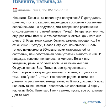
Извините, Татьяна, за
читатель Раиса
, 15/08/2012 - 21:53
Извините, Татьяна, за невольную не чуткость! Я догадалась,
конечно, что, это какое-то переходное состояние - состояние
особой печали, но подумала, что теперешнее размещение
стихотворения - это некий возврат "туда". Теперь все понятно,
еще раз извините! Мне это состояние знакомо. Да и кого оно
минует?! Ряды моих самых близких заметно поредели... Но
отношение к "уходу", Слава Богу чуть изменилось. Боль
теперь приправлена бОльшим моим старанием об их
состоянии, чем собственная боль утраты и жалость к ним. И
надежда, конечно, появилась на милость Бога к ним -
ушедшим, раньше об этом вообще не было мыслей.
От души желаю Вам, Татьяна, всегда чувствовать
благотворную связующую ниточку со всеми, кто дорог - и
теми, кто "ушел", и теми, кто совсем рядом, и теми, кто
далеко по расстоянию между вами, но близок духовно. У всех
нас есть такие ниточки - спасительные соломинки. И еще у
нас есть Небо. Ниточка с Ним - свяжет, пусть, все остальные.
Дай-то Бог!
ответить