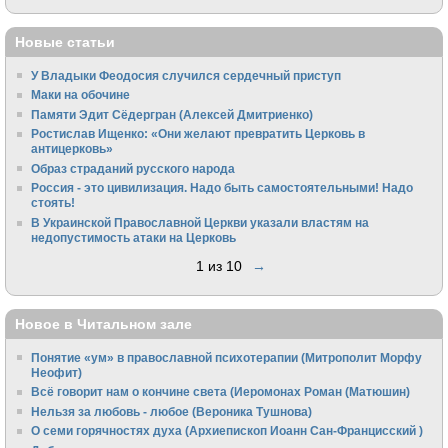
Новые статьи
У Владыки Феодосия случился сердечный приступ
Маки на обочине
Памяти Эдит Сёдергран (Алексей Дмитриенко)
Ростислав Ищенко: «Они желают превратить Церковь в
антицерковь»
Образ страданий русского народа
Россия - это цивилизация. Надо быть самостоятельными! Надо
стоять!
В Украинской Православной Церкви указали властям на
недопустимость атаки на Церковь
1 из 10
→
Новое в Читальном зале
Понятие «ум» в православной психотерапии (Митрополит Морфу
Неофит)
Всё говорит нам о кончине света (Иеромонах Роман (Матюшин)
Нельзя за любовь - любое (Вероника Тушнова)
О семи горячностях духа (Архиепископ Иоанн Сан-Францисский )