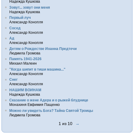
Надежда Кушкова
Зовут... зовут они меня
Надежда Кушкова
Первый луч
Александр Конопля
Сосед
Александр Конопля
Ад
Александр Конопля
Детям о Рождестве Иоанна Предтечи
Людмила Громова
Память 1941-2026
Михаил Малеин
"Когда шипит в тиши машина..."
Александр Конопля
Снег
Александр Конопля
НАШИМ ВОИНАМ
Надежда Кушкова
Сказание о жене Адера и о рыжей блуднице
Монахиня Евфимия Пащенко
Можно ли увидеть Бога? Тайна Святой Троицы
Людмила Громова
1 из 10
→