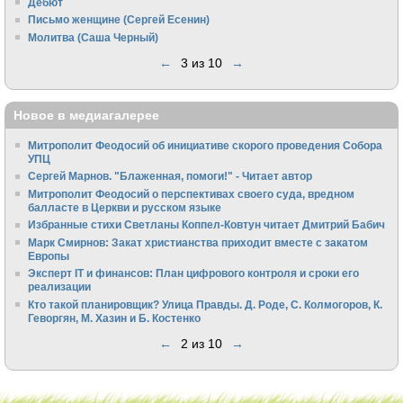
Дебют
Письмо женщине (Сергей Есенин)
Молитва (Саша Черный)
←
3 из 10
→
Новое в медиагалерее
Митрополит Феодосий об инициативе скорого проведения Собора
УПЦ
Сергей Марнов. "Блаженная, помоги!" - Читает автор
Митрополит Феодосий о перспективах своего суда, вредном
балласте в Церкви и русском языке
Избранные стихи Светланы Коппел-Ковтун читает Дмитрий Бабич
Марк Смирнов: Закат христианства приходит вместе с закатом
Европы
Эксперт IT и финансов: План цифрового контроля и сроки его
реализации
Кто такой планировщик? Улица Правды. Д. Роде, С. Колмогоров, К.
Геворгян, М. Хазин и Б. Костенко
←
2 из 10
→