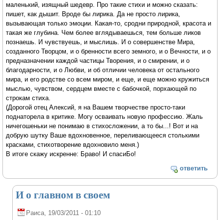
маленький, изящный шедевр. Про такие стихи и можно сказать:
пишет, как дышит. Вроде бы лирика. Да не просто лирика,
вызывающая только эмоции. Какая-то, сродни природной, красота и
такая же глубина. Чем более вглядываешься, тем больше ликов
познаешь. И чувствуешь, и мыслишь. И о совершенстве Мира,
созданного Творцом, и о бренности всего земного, и о Вечности, и о
предназначении каждой частицы Творения, и о смирении, и о
благодарности, и о Любви, и об отличии человека от остального
мира, и его родстве со всем миром, и еще, и еще можно кружиться
мыслью, чувством, сердцем вместе с бабочкой, порхающей по
строкам стиха.
(Дорогой отец Алексий, я на Вашем творчестве просто-таки
поднаторела в критике. Могу осваивать новую профессию. Жаль
ничегошеньки не понимаю в стихосложении, а то бы...! Вот и на
добрую шутку Ваше вдохновенное, переливающееся столькими
красками, стихотворение вдохновило меня.)
В итоге скажу искренне: Браво! И спасиБо!
ответить
И о главном в своем
Раиса
, 19/03/2011 - 01:10