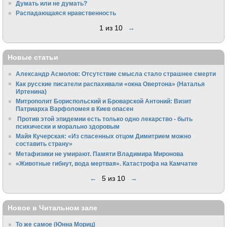
Думать или не думать?
Распадающаяся нравственность
1 из 10
→
Новые статьи
Александр Асмолов: Отсутствие смысла стало страшнее смерти
Как русские писатели распахивали «окна Овертона» (Наталья
Иртенина)
Митрополит Бориспольский и Броварской Антоний: Визит
Патриарха Варфоломея в Киев опасен
Против этой эпидемии есть только одно лекарство - быть
психически и морально здоровым
Майя Кучерская: «Из спасенных отцом Димитрием можно
составить страну»
Метафизики не умирают. Памяти Владимира Миронова
«Животные гибнут, вода мертвая». Катастрофа на Камчатке
←
5 из 10
→
Новое в Читальном зале
То же самое (Юнна Мориц)