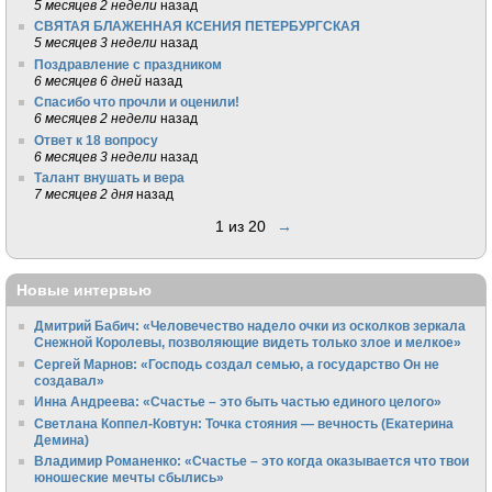
5 месяцев 2 недели
назад
СВЯТАЯ БЛАЖЕННАЯ КСЕНИЯ ПЕТЕРБУРГСКАЯ
5 месяцев 3 недели
назад
Поздравление с праздником
6 месяцев 6 дней
назад
Спасибо что прочли и оценили!
6 месяцев 2 недели
назад
Ответ к 18 вопросу
6 месяцев 3 недели
назад
Талант внушать и вера
7 месяцев 2 дня
назад
1 из 20
→
Новые интервью
Дмитрий Бабич: «Человечество надело очки из осколков зеркала
Снежной Королевы, позволяющие видеть только злое и мелкое»
Сергей Марнов: «Господь создал семью, а государство Он не
создавал»
Инна Андреева: «Счастье – это быть частью единого целого»
Светлана Коппел-Ковтун: Точка стояния — вечность (Екатерина
Демина)
Владимир Романенко: «Счастье – это когда оказывается что твои
юношеские мечты сбылись»