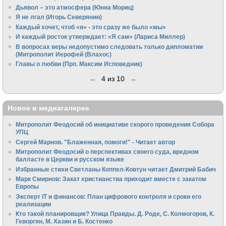
Дьявол – это атмосфера (Юнна Мориц)
Я не лгал (Игорь Северянин)
Каждый хочет, чтоб «я» - это сразу же было «мы»
И каждый росток утверждает: «Я сам» (Лариса Миллер)
В вопросах веры недопустимо следовать только дипломатии
(Митрополит Иерофей (Влахос)
Главы о любви (Прп. Максим Исповедник)
←
4 из 10
→
Новое в медиагалерее
Митрополит Феодосий об инициативе скорого проведения Собора
УПЦ
Сергей Марнов. "Блаженная, помоги!" - Читает автор
Митрополит Феодосий о перспективах своего суда, вредном
балласте в Церкви и русском языке
Избранные стихи Светланы Коппел-Ковтун читает Дмитрий Бабич
Марк Смирнов: Закат христианства приходит вместе с закатом
Европы
Эксперт IT и финансов: План цифрового контроля и сроки его
реализации
Кто такой планировщик? Улица Правды. Д. Роде, С. Колмогоров, К.
Геворгян, М. Хазин и Б. Костенко