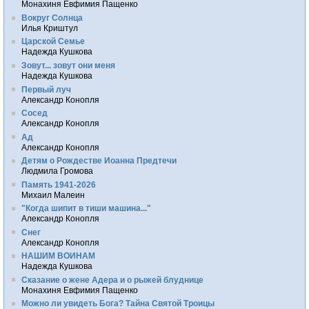
Монахиня Евфимия Пащенко
Вокруг Солнца
Илья Криштул
Царской Семье
Надежда Кушкова
Зовут... зовут они меня
Надежда Кушкова
Первый луч
Александр Конопля
Сосед
Александр Конопля
Ад
Александр Конопля
Детям о Рождестве Иоанна Предтечи
Людмила Громова
Память 1941-2026
Михаил Малеин
"Когда шипит в тиши машина..."
Александр Конопля
Снег
Александр Конопля
НАШИМ ВОИНАМ
Надежда Кушкова
Сказание о жене Адера и о рыжей блуднице
Монахиня Евфимия Пащенко
Можно ли увидеть Бога? Тайна Святой Троицы