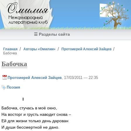
Перейти к основному содержанию
Омилия
Международный
литературный клуб
☰ Разделы сайта
Вы здесь
Главная
Авторы «Омилии»
Протоиерей Алексий Зайцев
Бабочка
Бабочка
Протоиерей Алексий Зайцев
, 17/03/2011 — 22:35
Поэзия
I
Бабочка, стучась в моё окно,
На восторг и грусть наводит снова –
Ей для жизни только день дарован
И души бессмертной не дано.