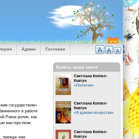
лерея
Админ
Гостевая
Купить наши книги
Светлана Коппел-
Ковтун
«Полотно»
Светлана Коппел-
ским государством»
Ковтун
бвиненного в работе
«Я думаю по-русски»
ой Ракке ролик, как
ным мастерством,
Светлана Коппел-
Ковтун
м, прежде чем