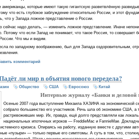
е американцы, которые имеют такую гигантскую разветвлённую разведы
тому что есть глубокое заблуждение относительно России, и этот фунд
ь, что у Запада ложное представление о России.
о сейчас надо делать, — изменить ложное представление. Иначе непон
о. Потому что если Запад не понимает, что такое Россия, то совершает 
России. Что мы и видим.
анесла по западному воображению, был для Запада оздоровительным, о
резвления.
тто Кьеза: Путин понял, что Россия должна взять на себя определё
бавить комментарий
адёт ли мир в объятия нового передела?
азин
Общество
США
Евросоюз
Китай
Интервью журналу «Банки и деловой
Осенью 2007 года выступление Михаила ХАЗИНА на экономической с
собрало большинство его участников. Речь шла об экономике США, а т
растревоживших мир. Их, правда, ещё долго представляли как локал
национальных ипотечных игроков — FreddieMac и FannieMae. Докладчи
истемного кризиса. Опираясь на работу, изданную вместе с другими авт
чные «пузыри» — только первые его симптомы. А суть в том, что, столк
ых потребителей, Штаты решили искусственно его стимулировать — чер