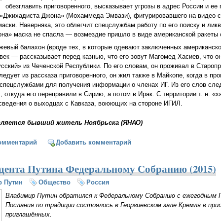
обезглавить приговоренного, высказывает угрозы в адрес России и ее 
 «Джихадиста Джона» (Мохаммеда Эмвази), фигурировавшего на видео с
маски. Наверняка, это облегчит спецслужбам работу по его поиску и лик
на» маска не спасла — возмездие пришло в виде американской ракеты 
жевый балахон (вроде тех, в которые одевают заключенных американск
ек — рассказывает перед казнью, что его зовут Магомед Хасиев, что он 
сский» из Чеченской Республики. По его словам, он проживал в Старо
следует из рассказа приговоренного, он жил также в Майкопе, когда в п
спецслужбами для получения информации о членах ИГ. Из его слов след
 откуда его переправили в Сирию, а потом в Ирак. С территории т. н. «
 сведения о выходцах с Кавказа, воюющих на стороне ИГИЛ.
вляется бывший житель Ноябрьска (ЯНАО)
м «российского шпиона» в ИГ стал другой россиянин
омментарий
Добавить комментарий
дента Путина Федеральному Собранию (2015)
 Путин
Общество
Россия
Владимир Путин обратился к Федеральному Собранию с ежегодным 
Послания по традиции состоялось в Георгиевском зале Кремля в пр
приглашённых.