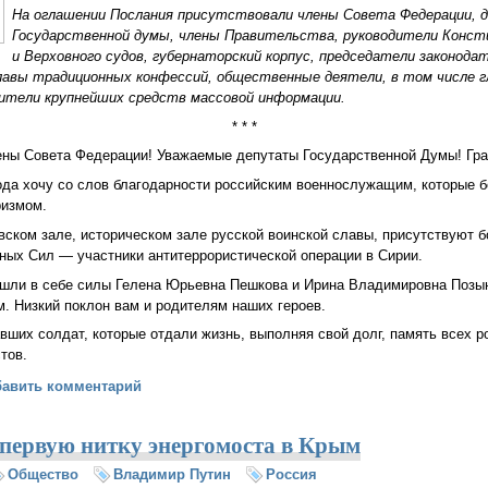
На оглашении Послания присутствовали члены Совета Федерации,
Государственной думы, члены Правительства, руководители Конст
и Верховного судов, губернаторский корпус, председатели законода
главы традиционных конфессий, общественные деятели, в том числе
дители крупнейших средств массовой информации.
* * *
ны Совета Федерации! Уважаемые депутаты Государственной Думы! Гра
ода хочу со слов благодарности российским военнослужащим, которые 
ризмом.
евском зале, историческом зале русской воинской славы, присутствуют б
ных Сил — участники антитеррористической операции в Сирии.
ашли в себе силы Гелена Юрьевна Пешкова и Ирина Владимировна Позын
м. Низкий поклон вам и родителям наших героев.
вших солдат, которые отдали жизнь, выполняя свой долг, память всех р
тов.
ие Президента Путина Федеральному Собранию (2015)
бавить комментарий
 первую нитку энергомоста в Крым
Общество
Владимир Путин
Россия