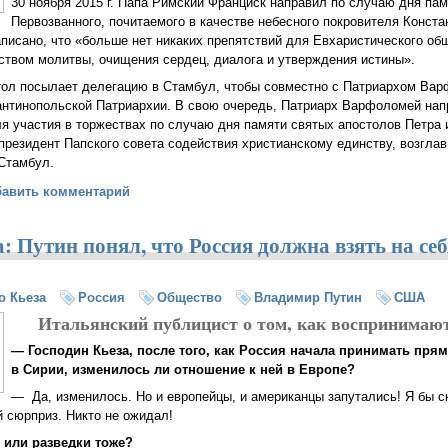
30 ноября 2015 г. Папа Римский Франциск направил по случаю дня пам
Первозванного, почитаемого в качестве небесного покровителя Конст
писано, что «больше нет никаких препятствий для Евхаристического общ
ством молитвы, очищения сердец, диалога и утверждения истины».
тол посылает делегацию в Стамбул, чтобы совместно с Патриархом Ва
антинопольской Патриархии. В свою очередь, Патриарх Варфоломей нап
я участия в торжествах по случаю дня памяти святых апостолов Петра 
 президент Папского совета содействия христианскому единству, возгла
Стамбул.
ранциск — Патриарху Варфоломею: «больше нет никаких препятств
бавить комментарий
: Путин понял, что Россия должна взять на се
о Кьеза
Россия
Общество
Владимир Путин
США
Итальянский публицист о том, как воспринимаю
— Господин Кьеза, после того, как Россия начала принимать пря
в Сирии, изменилось ли отношение к ней в Европе?
— Да, изменилось. Но и европейцы, и американцы запутались! Я бы ск
 сюрприз. Никто не ожидал!
 или разведки тоже?