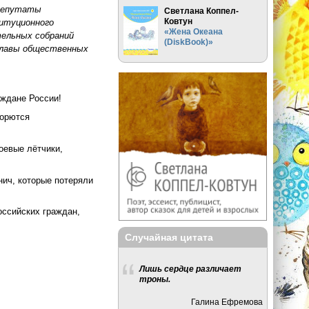
 депутаты
Светлана Коппел-
Ковтун
итуционного
«Жена Океана
тельных собраний
(DiskBook)»
 главы общественных
ждане России!
борются
оевые лётчики,
ич, которые потеряли
оссийских граждан,
Случайная цитата
Лишь сердце различает
троны.
Галина Ефремова