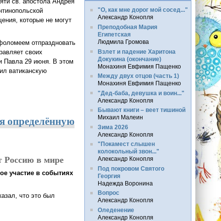
яти св. апостола Андрея
"О, как мне дорог мой сосед..."
антинопольской
Александр Конопля
ения, которые не могут
Преподобная Мария
Египетская
Людмила Громова
рфоломеем отпраздновать
Взлет и падение Харитона
равляет своих
Докукина (окончание)
и Павла 29 июня. В этом
Монахиня Евфимия Пащенко
вил ватиканскую
Между двух отцов (часть 1)
Монахиня Евфимия Пащенко
"Дед-баба, девушка и воин..."
ий для Евхаристического общения»
Александр Конопля
Бывают книги – веет тишиной
бя определённую
Михаил Малеин
Зима 2026
Александр Конопля
"Покамест слышен
колокольный звон..."
т Россию в мире
Александр Конопля
Под покровом Святого
мое участие в событиях
Георгия
Надежда Воронина
Вопрос
азал, что это был
Александр Конопля
Оледенение
Александр Конопля