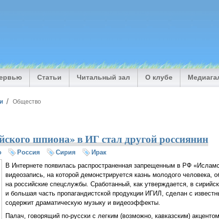
тервью
Статьи
Читальный зал
О клубе
Медиага
и
Общество
йского шпиона» в ИГ стал другой россиянин
о
Россия
Сирия
Ирак
В Интернете появилась распространенная запрещенным в РФ «Ислам
видеозапись, на которой демонстрируется казнь молодого человека, о
на российские спецслужбы. Сработанный, как утверждается, в сирийск
и большая часть пропагандистской продукции ИГИЛ, сделан с извест
содержит драматическую музыку и видеоэффекты.
Палач, говорящий по-русски с легким (возможно, кавказским) акценто