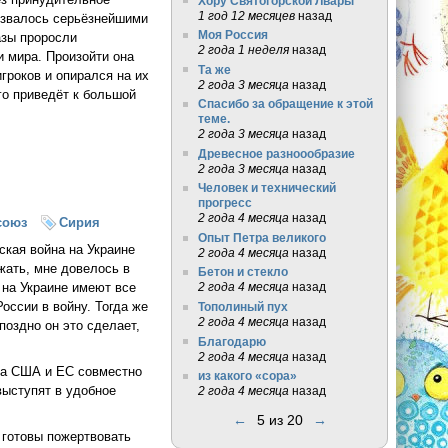
Хору Святогорской Лвары
1 год 12 месяцев
назад
тозвалось серьёзнейшими
Моя Россия
азы проросли
2 года 1 неделя
назад
и мира. Произойти она
Та же
гроков и опирался на их
2 года 3 месяца
назад
го приведёт к большой
Спасибо за обращение к этой
теме.
2 года 3 месяца
назад
Древесное разноообразие
2 года 3 месяца
назад
Человек и технический
прогресс
2 года 4 месяца
назад
союз
Сирия
Опыт Петра великого
ская война на Украине
2 года 4 месяца
назад
жать, мне довелось в
Бетон и стекло
 на Украине имеют все
2 года 4 месяца
назад
оссии в войну. Тогда же
Тополиный пух
2 года 4 месяца
назад
 поздно он это сделает,
Благодарю
2 года 4 месяца
назад
ода США и ЕС совместно
из какого «сора»
выступят в удобное
2 года 4 месяца
назад
←
5 из 20
→
 готовы пожертвовать