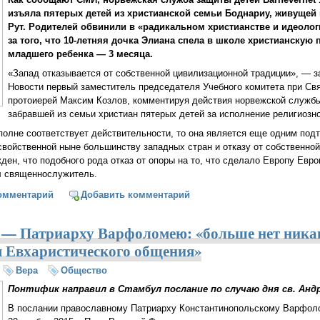
изъяла пятерых детей из христианской семьи Боднариу, живущей
Рут. Родителей обвинили в «радикальном христианстве и идеолог
за того, что 10-летняя дочка Элиана спела в школе христианскую 
младшего ребенка — 3 месяца.
«Запад отказывается от собственной цивилизационной традиции», — з
Новости первый заместитель председателя Учебного комитета при С
протоиерей Максим Козлов, комментируя действия норвежской служб
забравшей из семьи христиан пятерых детей за исполнение религиозно
полне соответствует действительности, то она является еще одним по
свойственной ныне большинству западных стран и отказу от собственно
ден, что подобного рода отказ от опоры на то, что сделало Европу Евро
ал священнослужитель.
егии из семьи изъяли детей за христианскую песню в школе
омментарий
Добавить комментарий
 — Патриарху Варфоломею: «больше нет ника
я Евхаристического общения»
Вера
Общество
Понтифик направил в Стамбул послание по случаю дня св. Анд
В послании православному Патриарху Константинопольскому Варфоло