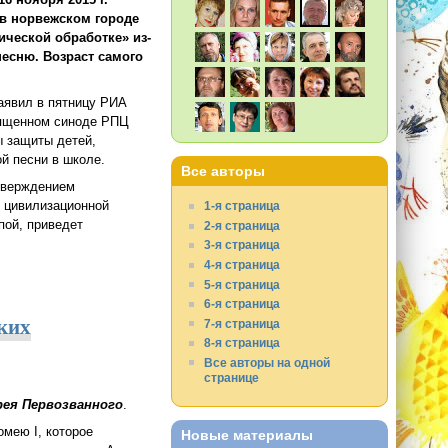
 в норвежском городе
ической обработке» из-
песню. Возраст самого
аявил в пятницу РИА
вященном синоде РПЦ
ы защиты детей,
й песни в школе.
Все авторы
дтверждением
й цивилизационной
1-я страница
пой, приведет
2-я страница
3-я страница
4-я страница
5-я страница
6-я страница
ких
7-я страница
8-я страница
Все авторы на одной
странице
рея Первозванного
.
мею I, которое
Новые материалы