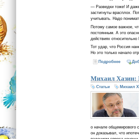
— Разведки тоже! И даж
застигнуты врасплох. По
учитывать. Надо понимат
Потому самое важное, чт
постоянным. А это опасн
действиях относительно 
Тот удар, что Россия н
Но это только начало от
Подробнее
о Джулье
До
Михаил Хазин: П
Статьи
Михаил Х
о начале общемирового с
он доказывал, что ипоте
падением спроса конечн