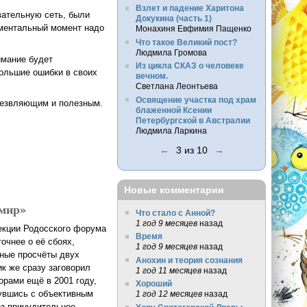
Взлет и падение Харитона
вательную сеть, были
Докукина (часть 1)
аментальный момент надо
Монахиня Евфимия Пащенко
Что такое Великий пост?
Людмила Громова
имание будет
Из цикла СКАЗ о человеке
большие ошибки в своих
вечном.
Светлана Леонтьева
Освящение участка под храм
трезвляющим и полезным.
блаженной Ксении
Петербургской в Австралии
Людмила Ларкина
нную роль
←
3 из 10
→
Новые комментарии
 мир»
Что стало с Анной?
1 год 9 месяцев
назад
екции Родосского форума
Время
очнее о её сбоях,
1 год 9 месяцев
назад
ьные просчёты двух
Анохин и теория сознания
к же сразу заговорил
1 год 11 месяцев
назад
орами ещё в 2001 году,
Хороший
нувшись с объективным
1 год 12 месяцев
назад
ез принудительное