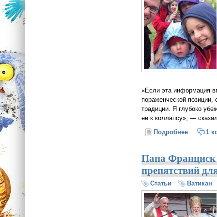
«Если эта информация в
пораженческой позиции, 
традиции. Я глубоко убеж
ее к коллапсу», — сказ
Подробнее
о В Норв
1 к
Папа Франциск
препятствий дл
Статьи
Ватикан