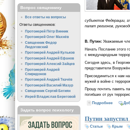
Вопрос священнику
Все ответы на вопросы
субъектов Федерации, 
Ответы священников:
палат регионов, руково
Протоиерей Пётр Винник
Протоиерей Олег Махнёв
В. Путин:
Уважаемые чле
Священник Федор
Людоговский
Начать Послание этого г
Протоиерей Андрей Кульков
с международным терро
Протоиерей Андрей Ефанов
Сегодня здесь, в Георги
Протоиерей Алексий Зайцев
представители Вооружён
Протоиерей Андрей
Спиридонов
Присоединиться к нам н
Протоиерей Андрей Ткачёв
мужей в войне с терроро
Протоиерей Василий Мазур
Прошу почтить память па
Священник Сергий Бегиян
погибших от рук террорис
Иерей Владислав Береговой
Подробнее
о Послан
До
Задать вопрос психологу
Путин запустил
Статьи
Крым