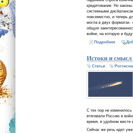
кредитование. Но законы
системными дисбалансам
повсеместно, и теперь д
могла в двух форматах. 
общую заинтересованност
войне, на которую и буд
Подробнее
о Михаил
До
Истоки и смысл
Статьи
Ростисла
С тех пор не изменилось
втягивали Россию в войн
время, в удобном месте 
Сейчас же речь идет уже