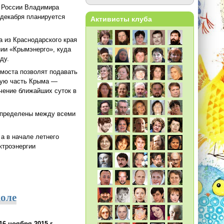
а России Владимира
 декабря планируется
Активисты клуба
 из Краснодарского края
нии «Крымэнерго», куда
ду.
омоста позволят подавать
чную часть Крыма —
ечение ближайших суток в
аспределены между всеми
 а в начале летнего
ктроэнергии
коле
6 ноября 2015 г.