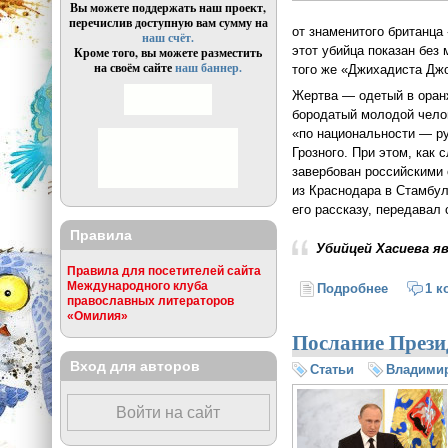
Вы можете поддержать наш проект,
перечислив доступную вам сумму на
от знаменитого британца
наш счёт.
этот убийца показан без 
Кроме того, вы можете разместить
на своём сайте
наш баннер.
того же «Джихадиста Джо
Жертва — одетый в оран
бородатый молодой челов
«по национальности — ру
Грозного. При этом, как 
завербован российскими 
из Краснодара в Стамбул,
его рассказу, передавал
Правила
Убийцей Хасиева я
Правила для посетителей сайта
Международного клуба
Подробнее
о Палачо
1 к
православных литераторов
«Омилия»
Послание Прези
Вход для авторов
Статьи
Владимир
Войти на сайт