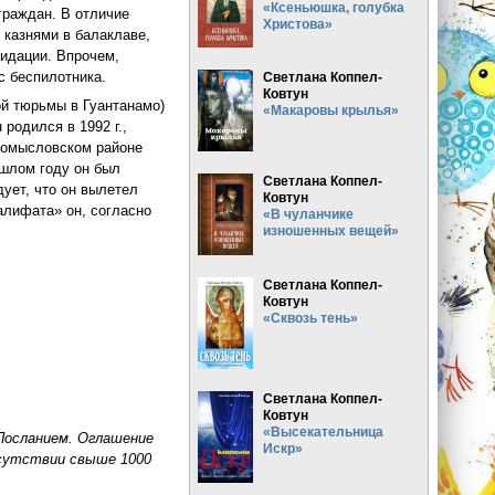
«Ксеньюшка, голубка
граждан. В отличие
Христова»
 казнями в балаклаве,
видации. Впрочем,
с беспилотника.
Светлана Коппел-
Ковтун
ой тюрьмы в Гуантанамо)
«Макаровы крылья»
родился в 1992 г.,
промысловском районе
рошлом году он был
Светлана Коппел-
ует, что он вылетел
Ковтун
халифата» он, согласно
«В чуланчике
изношенных вещей»
Светлана Коппел-
Ковтун
«Сквозь тень»
Светлана Коппел-
Ковтун
«Высекательница
Посланием. Оглашение
Искр»
исутствии свыше 1000