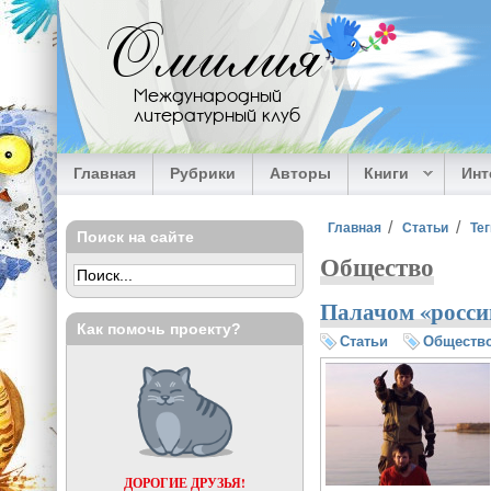
Перейти к основному содержанию
Омилия
Международный
литературный клуб
Главная
Рубрики
Авторы
Книги
Ин
Вы здесь
Главная
Статьи
Тег
Поиск на сайте
Общество
Палачом «росси
Как помочь проекту?
Статьи
Обществ
ДОРОГИЕ ДРУЗЬЯ!