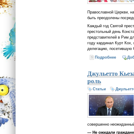
Православной Церкви, на
быть преодолены посред
Каждый год Святой прес
престольный день Конст
представителей в Рим дл
году кардинал Курт Кох,
делегацию, посетившую 
Подробнее
о Папа Ф
До
Джульетто Кьеза
роль
Статьи
Джульетт
совершенно неожиданный
— Не ожидали граждане