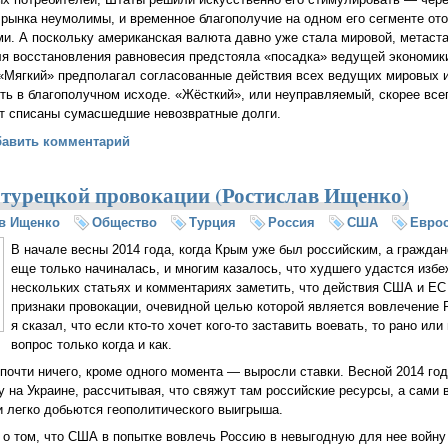
 рынка неумолимы, и временное благополучие на одном его сегменте о
и. А поскольку американская валюта давно уже стала мировой, метаст
ля восстановления равновесия предстояла «посадка» ведущей экономик
«Мягкий» предполагал согласованные действия всех ведущих мировых и
ь в благополучном исходе. «Жёсткий», или неуправляемый, скорее все
ут списаны сумасшедшие невозвратные долги.
 Хазин: Падёт ли мир в объятия нового передела?
бавить комментарий
 турецкой провокации (Ростислав Ищенко)
в Ищенко
Общество
Турция
Россия
США
Евро
В начале весны 2014 года, когда Крым уже был российским, а граждан
еще только начиналась, и многим казалось, что худшего удастся избе
нескольких статьях и комментариях заметить, что действия США и ЕС
признаки провокации, очевидной целью которой является вовлечение Р
я сказал, что если кто-то хочет кого-то заставить воевать, то рано или
вопрос только когда и как.
 почти ничего, кроме одного момента — выросли ставки. Весной 2014 г
у на Украине, рассчитывая, что свяжут там российские ресурсы, а сами 
и легко добьются геополитического выигрыша.
 о том, что США в попытке вовлечь Россию в невыгодную для нее войну