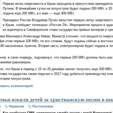
Первая нитка энергомоста в Крым запущена в присутствии президент
Путина. В ближайшие сутки на полуостров будет подано 200 МВт, к 20
подача еще 200 МВт, а к маю — еще 400 МВт.
Президент России Владимир Путин запустил первую нитку энергомоста
в Крым, сообщает телеканал «Россия 24». Мероприятие прошло в зда
из аэропорта в Симферополе глава государства прибыл вечером в сре
ава Минэнерго Александр Новак. Министр уточнил, что мощности энерг
При этом первые 100 МВт, по его словам, будут поданы сейчас в восто
80 населенных пунктов. Вторая часть электроэнергии будет подана в т
енов, в свою очередь, подчеркнул, что первые 200 МВт должны быть р
аниями равномерно.
л, что Крым в период с 15 по 20 декабря начнет получать еще 200 МВт,
лава государства также поручил к 2017 году добиться производства эле
итории полуострова.
запустил первую нитку энергомоста в Крым
бавить комментарий
емьи изъяли детей за христианскую песню в ш
о
Норвегия
Постчеловек
Как сообщают СМИ, норвежская служба защиты детей Barnevernet 1