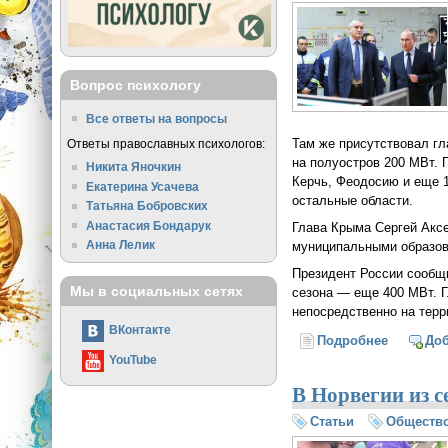
Вопрос психологу
Все ответы на вопросы
Там же присутствовал гл
Ответы православных психологов:
на полуостров 200 МВт. 
Никита Яночкин
Керчь, Феодосию и еще 1
Екатерина Усачева
остальные области.
Татьяна Бобровских
Анастасия Бондарук
Глава Крыма Сергей Акс
Анна Лелик
муниципальными образов
Президент России сообщи
Мы в социальных сетях
сезона — еще 400 МВт. Г
непосредственно на терр
ВКонтакте
Подробнее
о Путин 
До
YouTube
В Норвегии из с
Статьи
Обществ