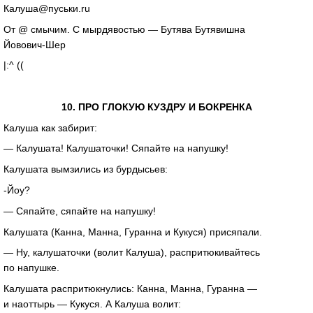
Калуша@пуськи.ru
От @ смычим. С мырдявостью — Бутява Бутявишна
Йовович-Шер
|:^ ((
10. ПРО ГЛОКУЮ КУЗДРУ И БОКРЕНКА
Калуша как забирит:
— Калушата! Калушаточки! Сяпайте на напушку!
Калушата вымзились из бурдысьев:
-Йоу?
— Сяпайте, сяпайте на напушку!
Калушата (Канна, Манна, Гуранна и Кукуся) присяпали.
— Ну, калушаточки (волит Калуша), распритюкивайтесь
по напушке.
Калушата распритюкнулись: Канна, Манна, Гуранна —
и наоттырь — Кукуся. А Калуша волит: