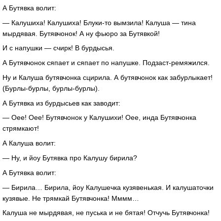
А Бутявка волит:
— Калушиха! Калушиха!
Блуки-то
вымзила! Калуша — тина
мырдявая. Бутявчонок! А ну фьюро за Бутявкой!
И с напушки — счирк! В бурдысья.
А Бутявчонок сяпает и сяпает по напушке.
Подзаст-ремяжился
.
Ну и Калуша бутявчонка сцирила. А бутявчонок как забурлыкает!
(
Бурлы-бурлы
,
бурлы-бурлы
).
А Бутявка из бурдысьев как заводит:
— Оее! Оее! Бутявчонок у Калушихи! Оее, инда Бутявчонка
стрямкают!
А Калуша волит:
— Ну, и йоу Бутявка про Калушу бирила?
А Бутявка волит:
— Бирила… Бирила, йоу Калушечка кузявенькая. И калушаточки
кузявые. Не трямкай Бутявчонка! Мммм…
Калуша не мырдявая, не пуська и не бятая! Отчучь Бутявчонка!