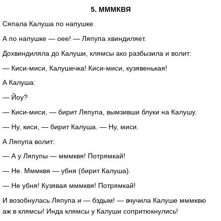
5. МММКВЯ
Сяпала Калуша по напушке.
А по напушке — оее! — Ляпупа хвиндиляет.
Дохвиндиляла до Калуши, клямсы ако разбызила и волит:
—
Киси-миси
, Калушечка!
Киси-миси
, кузявенькая!
А Калуша:
— Йоу?
—
Киси-миси
, — бирит Ляпупа, вымзивши блуки на Калушу.
— Ну, киси, — бирит Калуша. — Ну, миси.
А Ляпупа волит:
— А у Ляпупы — мммквя! Потрямкай!
— Не. Мммквя — убня (бирит Калуша).
— Не убня! Кузявая мммквя! Потрямкай!
И возобнулась Ляпупа и — бздым! — вчучила Калуше мммквю
аж в клямсы! Инда клямсы у Калуши сопритюкнулись!