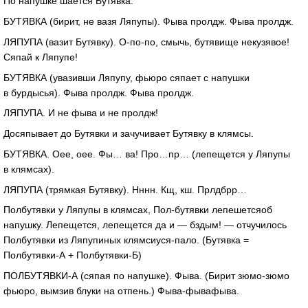
По напушке шается Бутявка.
БУТЯВКА (бирит, не вазя Ляпупы). Фыва пролдж. Фыва пролдж.
ЛЯПУПА (вазит Бутявку).
О-по-по
, смычь, бутявище некузявое!
Сяпай к Ляпупе!
БУТЯВКА (увазивши Ляпупу, фьюро сяпает с напушки
в бурдысья). Фыва пролдж. Фыва пролдж.
ЛЯПУПА. И не фыва и не пролдж!
Досяпывает до Бутявки и зачучивает Бутявку в клямсы.
БУТЯВКА. Оее, оее. Фы… ва! Про…пр… (лепещется у Ляпупы
в клямсах).
ЛЯПУПА (трямкая Бутявку). Нннн. Кщ, кш. Прлдбрр…
Полбутявки у Ляпупы в клямсах,
Пол-бутявки
лепешетсяоб
напушку. Лепещется, лепещется да и — бздым! — отчучилось
Полбутявки из Ляпупиных
клямсиуся-пало
. (Бутявка =
Полбутявки-А
+
Полбутявки-Б
)
ПОЛБУТЯВКИ-А
(сяпая по напушке). Фыва. (Бирит
зюмо-зюмо
фьюро, вымзив блуки на отпень.)
Фыва-фывафыва
.