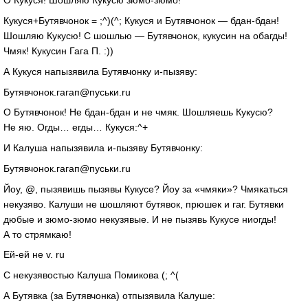
О Кукуся! Шошляю Кукусю
зюмо-зюмо
!
Кукуся+Бутявчонок = ;^)(^; Кукуся и Бутявчонок —
бдан-бдан
!
Шошляю Кукусю! С шошлью — Бутявчонок, кукусин на обагды!
Чмяк! Кукусин Гага П. :))
А Кукуся напызявила Бутявчонку
и-пызяву
:
Бутявчонок.гагап@пуськи.ru
О Бутявчонок! Не
бдан-бдан
и не чмяк. Шошляешь Кукусю?
Не яю. Огды… егды… Кукуся:^+
И Калуша напызявила
и-пызяву
Бутявчонку:
Бутявчонок.гагап@пуськи.ru
Йоу, @, пызявишь пызявы Кукусе? Йоу за «чмяки»? Чмякаться
некузяво. Калуши не шошляют бутявок, прюшек и гаг. Бутявки
дюбые и
зюмо-зюмо
некузявые. И не пызявь Кукусе ниогды!
А то стрямкаю!
Ей-ей
не
v. ru
С некузявостью Калуша Помикова (; ^(
А Бутявка (за Бутявчонка) отпызявила Калуше: