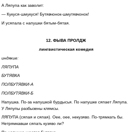
А Ляпупа как заволит:
—
Кукуся-шмукуся
!
Бутявчонок-шмутявчонок
!
И усяпала с напушки
бятым-бятая
.
12. ФЫВА ПРОЛДЖ
лингвистическая комедия
индякие:
ЛЯПУПА
БУТЯВКА
ПОЛБУТЯВКИ-А
ПОЛБУТЯВКИ-Б
Напушка.
По-за
напушкой бурдысья. По напушке сяпает Ляпупа.
У Ляпупы разбызены клямсы.
ЛЯПУПА (сяпая и сяпая). Оее, оее, некузяво.
По-трямкать
бы.
Нетрямкавши сяпать кузяво ли?