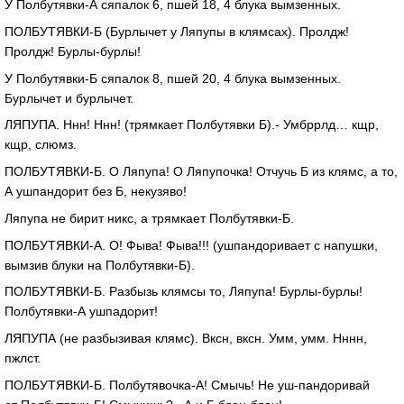
У
Полбутявки-А
сяпалок 6, пшей 18, 4 блука вымзенных.
ПОЛБУТЯВКИ-Б
(Бурлычет у Ляпупы в клямсах). Пролдж!
Пролдж!
Бурлы-бурлы
!
У
Полбутявки-Б
сяпалок 8, пшей 20, 4 блука вымзенных.
Бурлычет и бурлычет.
ЛЯПУПА. Ннн! Ннн! (трямкает Полбутявки Б).- Умбррлд… кщр,
кщр, слюмз.
ПОЛБУТЯВКИ-Б
. О Ляпупа! О Ляпупочка! Отчучь Б из клямс, а то,
А ушпандорит без Б, некузяво!
Ляпупа не бирит никс, а трямкает
Полбутявки-Б
.
ПОЛБУТЯВКИ-А
. О! Фыва! Фыва!!! (ушпандоривает с напушки,
вымзив блуки на
Полбутявки-Б
).
ПОЛБУТЯВКИ-Б
. Разбызь клямсы то, Ляпупа!
Бурлы-бурлы
!
Полбутявки-А
ушпадорит!
ЛЯПУПА (не разбызивая клямс). Вксн, вксн. Умм, умм. Нннн,
пжлст.
ПОЛБУТЯВКИ-Б
.
Полбутявочка-А
! Смычь! Не
уш-пандоривай