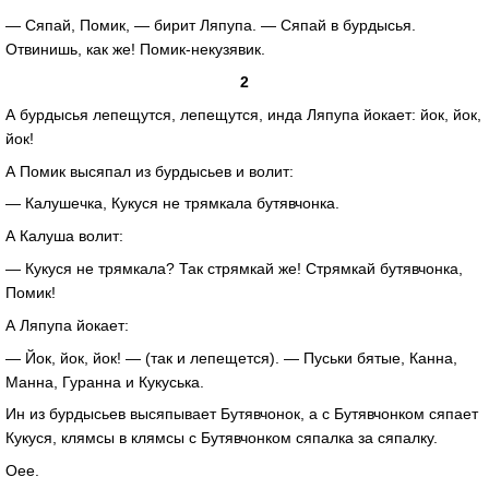
— Сяпай, Помик, — бирит Ляпупа. — Сяпай в бурдысья.
Отвинишь, как же!
Помик-некузявик
.
2
А бурдысья лепещутся, лепещутся, инда Ляпупа йокает: йок, йок,
йок!
А Помик высяпал из бурдысьев и волит:
— Калушечка, Кукуся не трямкала бутявчонка.
А Калуша волит:
— Кукуся не трямкала? Так стрямкай же! Стрямкай бутявчонка,
Помик!
А Ляпупа йокает:
— Йок, йок, йок! — (так и лепещется). — Пуськи бятые, Канна,
Манна, Гуранна и Кукуська.
Ин из бурдысьев высяпывает Бутявчонок, а с Бутявчонком сяпает
Кукуся, клямсы в клямсы с Бутявчонком сяпалка за сяпалку.
Оее.