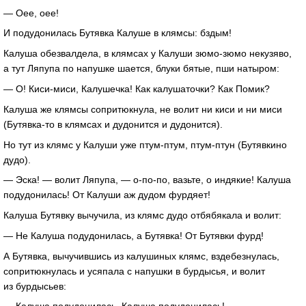
— Оее, оее!
И подудонилась Бутявка Калуше в клямсы: бздым!
Калуша обезвалдела, в клямсах у Калуши
зюмо-зюмо
некузяво,
а тут Ляпупа по напушке шается, блуки бятые, пши натыром:
— О!
Киси-миси
, Калушечка! Как калушаточки? Как Помик?
Калуша же клямсы сопритюкнула, не волит ни киси и ни миси
(
Бутявка-то
в клямсах и дудонится и дудонится).
Но тут из клямс у Калуши уже
птум-птум
,
птум-птун
(Бутявкино
дудо).
— Эска! — волит Ляпупа, —
о-по-по
, вазьте, о индякие! Калуша
подудонилась! От Калуши аж дудом фурдяет!
Калуша Бутявку вычучила, из клямс дудо отбябякала и волит:
— Не Калуша подудонилась, а Бутявка! От Бутявки фурд!
А Бутявка, вычучившись из калушиных клямс, вздебезнулась,
сопритюкнулась и усяпала с напушки в бурдысья, и волит
из бурдысьев: