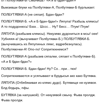
от
Полбутявки-Б
! Смычишь? «А и Б
бдан-бдан
!»
Вымзивши блуки на
Полбутявки-А
,
Полбутявки-Б
бурлыкает.
ПОЛБУТЯВКИ-А
(не сяпая).
Бдан-бдан
?
ПОЛБУТЯВКИ-Б
. «А и Б
бдан-бдан
!» Ляпупа! Разбызь клямсы!
А то подудонюсь! Бззз… Шссс… Ну? Бесс… Птум! Птум!
ЛЯПУПА (разбызив клямсы). Некузяво дудониться в мсы! оее!
Уубняяя-а
! (вычучивает
Полбутявки-Б
.)
ПОЛБУТЯВКИ-Б
.
(вычучившись из Ляпупиных лямс, вздребезнулась).
Полбутявочки-А
!
Опо-по
! Сопритюкнемся?
ПОЛБУТЯВКИ-А
(разбызив сяпалки, сяпает к
Полбутявке-Б
).
«А и Б
бдан-бдан
?»
ПОЛБУТЯВКИ-Б
.
Бдан-бдан
! Ну? Co…при…тюк!
Сопритюкиваются и усяпывают в бурдысья ако како Бутявка.
ЛЯПУПА (Отбябякивая из клямс дудо). Бутявище
не-кузявое
.
Блд-блдырь
, пфы.
БУТЯВКА (за напушкой). От некузявой смычу. Фыва пролдж.
Фыва пролдж.