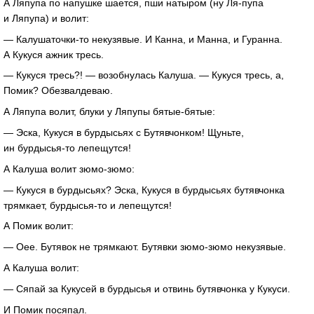
А Ляпупа по напушке шается, пши натыром (ну
Ля-пупа
и Ляпупа) и волит:
—
Калушаточки-то
некузявые. И Канна, и Манна, и Гуранна.
А Кукуся ажник тресь.
— Кукуся тресь?! — возобнулась Калуша. — Кукуся тресь, а,
Помик? Обезвалдеваю.
А Ляпупа волит, блуки у Ляпупы
бятые-бятые
:
— Эска, Кукуся в бурдысьях с Бутявчонком! Щуньте,
ин
бурдысья-то
лепещутся!
А Калуша волит
зюмо-зюмо
:
— Кукуся в бурдысьях? Эска, Кукуся в бурдысьях бутявчонка
трямкает,
бурдысья-то
и лепещутся!
А Помик волит:
— Оее. Бутявок не трямкают. Бутявки
зюмо-зюмо
некузявые.
А Калуша волит:
— Сяпай за Кукусей в бурдысья и отвинь бутявчонка у Кукуси.
И Помик посяпал.