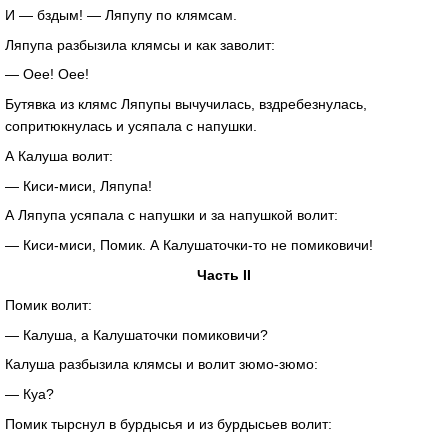
И — бздым! — Ляпупу по клямсам.
Ляпупа разбызила клямсы и как заволит:
— Оее! Оее!
Бутявка из клямс Ляпупы вычучилась, вздребезнулась,
сопритюкнулась и усяпала с напушки.
А Калуша волит:
—
Киси-миси
, Ляпупа!
А Ляпупа усяпала с напушки и за напушкой волит:
—
Киси-миси
, Помик. А
Калушаточки-то
не помиковичи!
Часть II
Помик волит:
— Калуша, а Калушаточки помиковичи?
Калуша разбызила клямсы и волит
зюмо-зюмо
:
— Куа?
Помик тырснул в бурдысья и из бурдысьев волит: