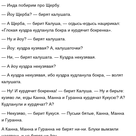
— Инда побирим про Щербу.
— Йоу Щерба? — бирят калушата.
— А Щерба, — бирит Калуша, —
огдысь-егдысь
нацирикал:
«Глокая куздра кудланула бокра и курдячит бокренка».
— Ну и йоу? — бирят калушата.
— Йоу: куздра кузявая? А, калушаточки?
— Ни, — бирят калушата. — Куздра некузявая.
— А йоу куздра некузявая?
— А куздра некузявая, ибо куздра кудланула бокра, — волят
калушата.
— Ну! И курдячит бокренка! — бирит Калуша. — Ну и бирьте:
кузяво ли, егды Канна, Манна и Гуранна курдячат Кукусю? А?
Кудланули и курдячат? А?
— Некузяво, — бирит Кукуся. — Пуськи бятые, Канна, Манна
и Гуранна.
А Канна, Манна и Гуранна не бирят
ни-ни
. Блуки вымзили
наотпень и не бирят ни йоу.