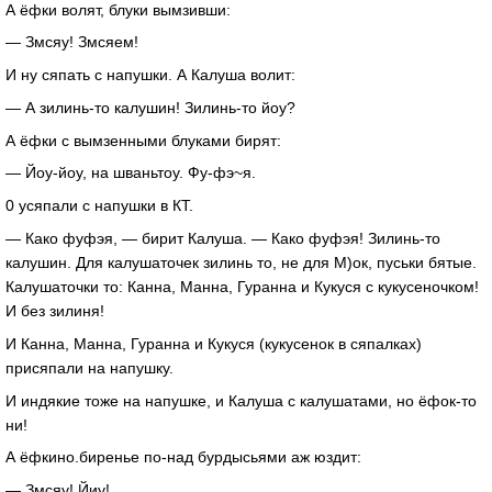
А ёфки волят, блуки вымзивши:
— Змсяу! Змсяем!
И ну сяпать с напушки. А Калуша волит:
— А
зилинь-то
калушин!
Зилинь-то
йоу?
А ёфки с вымзенными блуками бирят:
—
Йоу-йоу
, на шваньтоу.
Фу-фэ
~я.
0 усяпали с напушки в КТ.
— Како фуфэя, — бирит Калуша. — Како фуфэя!
Зилинь-то
калушин. Для калушаточек зилинь то, не для М)ок, пуськи бятые.
Калушаточки то: Канна, Манна, Гуранна и Кукуся с кукусеночком!
И без зилиня!
И Канна, Манна, Гуранна и Кукуся (кукусенок в сяпалках)
присяпали на напушку.
И индякие тоже на напушке, и Калуша с калушатами, но
ёфок-то
ни!
А ёфкино.биренье
по-над
бурдысьями аж юздит:
— Змсяу! Йиу!