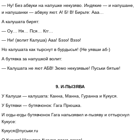
— Ну! Без абвуки на напушке некузяво. Индякие — и напушане,
и напушанки — абвуку яют. А! Б! В! Бирьте: Ааа…
А калушата бирят:
— Оу… Ня… Пся… Кгг…
— Ни! (волит Калуша) Ааа! Бэээ! Вэээ!
Но калушата как тырснут в бурдысья! (Не уявши аб-)
А бутявка за напушкой волит:
— Калушата не яют АБВ! Зюмо некузявые! Пуськи бятые!
9.
И-ПЫЗЯВА
У Калуши — калушата: Канна, Манна, Гуранна и Кукуся.
У Бутявки — бутявчонок: Гага Прюшка.
И
огды-егды
бутявчонок Гага напызявил
и-пызяву
и оттырснул
Кукусе:
Кукуся@пуськи.ru