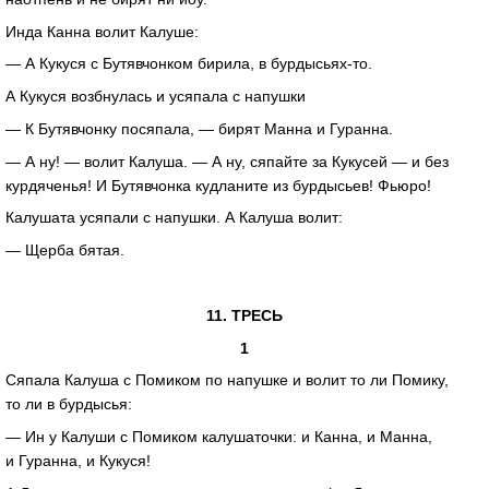
Инда Канна волит Калуше:
— А Кукуся с Бутявчонком бирила, в
бурдысьях-то
.
А Кукуся возбнулась и усяпала с напушки
— К Бутявчонку посяпала, — бирят Манна и Гуранна.
— А ну! — волит Калуша. — А ну, сяпайте за Кукусей — и без
курдяченья! И Бутявчонка кудланите из бурдысьев! Фьюро!
Калушата усяпали с напушки. А Калуша волит:
— Щерба бятая.
11. ТРЕСЬ
1
Сяпала Калуша с Помиком по напушке и волит то ли Помику,
то ли в бурдысья:
— Ин у Калуши с Помиком калушаточки: и Канна, и Манна,
и Гуранна, и Кукуся!