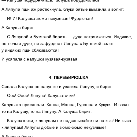
— Калуша подудонилась, Калуша подудонилась!
А Ляпупа пши аж растюкнула, блуки бятые вымзила и волит:
— И! И! Калушка зюмо некузявая! Фурдючая!
А Калуша бирит:
— С Ляпупой и Бутявкой бирить — дуда натрямкаться. Индякие,
не тючьте дудо, не зафурдяет. Ляпупа с Бутявкой волят —
у индяких пши сбякиваются!
И усяпала с напушки
кузявая-кузявая
.
4. ПЕРЕБИРЮШКА
Сяпала Калуша по напушке и увазила Ляпупу, и бирит:
— Оес! Оеее! Ляпупа! Калушаточки!
Калушата присяпали: Канна, Манна, Гуранна и Кукуся. И вазят
то на Калушу, то на Ляпупу. А Калуша бирит:
— Калушаточки, к ляпупам не подсяпывайте ни на кыс! Ни кыса
к ляпупам! Ляпупы дюбые и
зюмо-зюмо
некузявые!
А Ляпупа бирит: