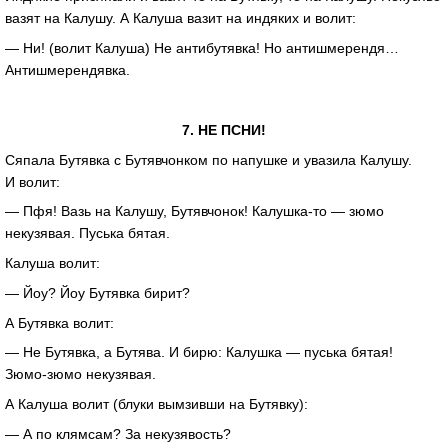
вазят на Калушу. А Калуша вазит на индяких и волит:
— Ни! (волит Калуша) Не антибутявка! Но антишмерендя…
Антишмерендявка.
7. НЕ ПСНИ!
Сяпала Бутявка с Бутявчонком по напушке и увазила Калушу.
И волит:
— Пфя! Вазь на Калушу, Бутявчонок!
Калушка-то
— зюмо
некузявая. Пуська бятая.
Калуша волит:
— Йоу? Йоу Бутявка бирит?
А Бутявка волит:
— Не Бутявка, а Бутява. И бирю: Калушка — пуська бятая!
Зюмо-зюмо
некузявая.
А Калуша волит (блуки вымзивши на Бутявку):
— А по клямсам? За некузявость?