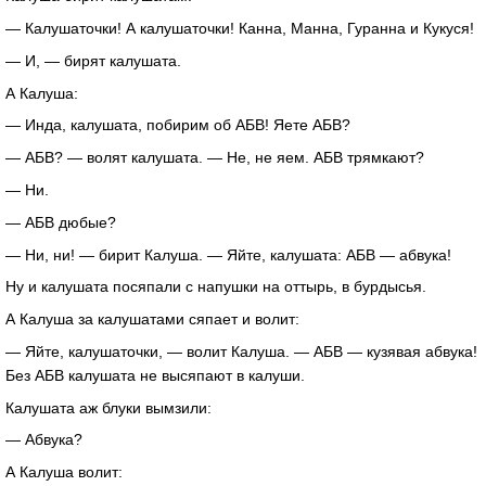
— Калушаточки! А калушаточки! Канна, Манна, Гуранна и Кукуся!
— И, — бирят калушата.
А Калуша:
— Инда, калушата, побирим об АБВ! Яете АБВ?
— АБВ? — волят калушата. — Не, не яем. АБВ трямкают?
— Ни.
— АБВ дюбые?
— Ни, ни! — бирит Калуша. — Яйте, калушата: АБВ — абвука!
Ну и калушата посяпали с напушки на оттырь, в бурдысья.
А Калуша за калушатами сяпает и волит:
— Яйте, калушаточки, — волит Калуша. — АБВ — кузявая абвука!
Без АБВ калушата не высяпают в калуши.
Калушата аж блуки вымзили:
— Абвука?
А Калуша волит: