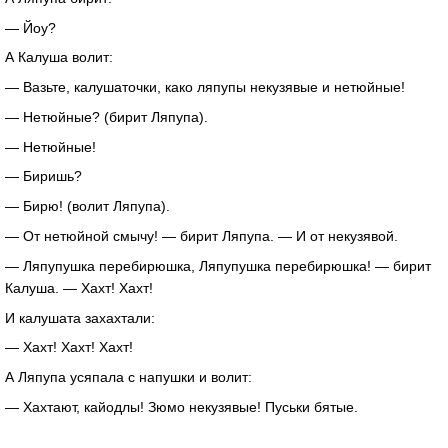
— Йоу?
А Калуша волит:
— Вазьте, калушаточки, како ляпупы некузявые и нетюйные!
— Нетюйные? (бирит Ляпупа).
— Нетюйные!
— Биришь?
— Бирю! (волит Ляпупа).
— От нетюйной смычу! — бирит Ляпупа. — И от некузявой.
— Ляпупушка перебирюшка, Ляпупушка перебирюшка! — бирит
Калуша. — Хахт! Хахт!
И калушата захахтали:
— Хахт! Хахт! Хахт!
А Ляпупа усяпала с напушки и волит:
— Хахтают, кайодлы! Зюмо некузявые! Пуськи бятые.