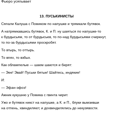
Фьюро усяпывает
13. ПУСЬКИНИСТЫ
Сяпали Калуша с Помиком по напушке и трямкали бутявок.
А натрямкавшись бутявок, К. и П. ну шаяться по
напушке-то
к бурдысьям, то от бурдысьев, то
по-над
бурдысьями счиркнут,
то
по-за
бурдысьями проскробят.
То втырь, то оттырь.
То впях, то взбых.
Как облампелые — шаем шаются и бирят:
— Эее! Эвай! Пуськи бятые! Шайтесь, индякие!
И:
—
Эфан-эфоэ
!
Ажник кукушню у Помика с гвинта чирит.
Ужо и бутявок никст на напушке, а К. и П., блуки вымзивши
на отпень, хвиндиляют, и дохвиндилялись до некузявости.