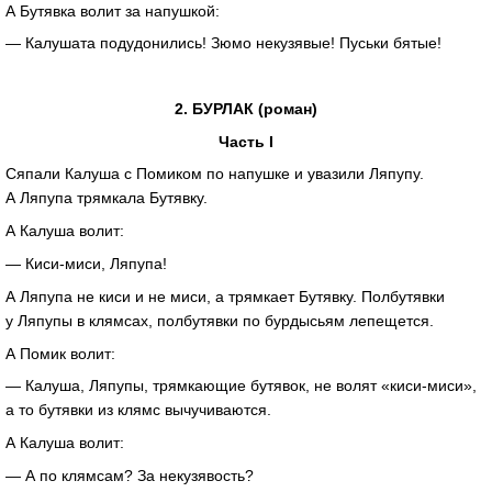
А Бутявка волит за напушкой:
— Калушата подудонились! Зюмо некузявые! Пуськи бятые!
2. БУРЛАК (роман)
Часть I
Сяпали Калуша с Помиком по напушке и увазили Ляпупу.
А Ляпупа трямкала Бутявку.
А Калуша волит:
—
Киси-миси
, Ляпупа!
А Ляпупа не киси и не миси, а трямкает Бутявку. Полбутявки
y Ляпупы в клямсах, полбутявки по бурдысьям лепещется.
А Помик волит:
— Калуша, Ляпупы, трямкающие бутявок, не волят
«киси-миси»
,
а то бутявки из клямс вычучиваются.
А Калуша волит:
— А по клямсам? За некузявость?