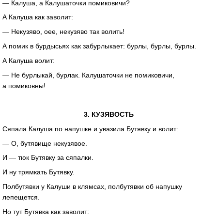
— Калуша, а Калушаточки помиковичи?
А Калуша как заволит:
— Некузяво, оее, некузяво так волить!
А помик в бурдысьях как забурлыкает: бурлы, бурлы, бурлы.
А Калуша волит:
— Не бурлыкай, бурлак. Калушаточки не помиковичи,
а помиковны!
3. КУЗЯВОСТЬ
Сяпала Калуша по напушке и увазила Бутявку и волит:
— О, бутявище некузявое.
И — тюк Бутявку за сяпалки.
И ну трямкать Бутявку.
Полбутявки у Калуши в клямсах, полбутявки об напушку
лепещется.
Но тут Бутявка как заволит: