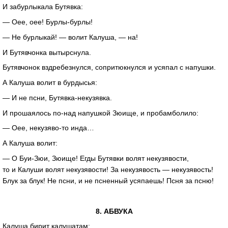
И забурлыкала Бутявка:
— Оее, оее!
Бурлы-бурлы
!
— Не бурлыкай! — волит Калуша, — на!
И Бутявчонка вытырснула.
Бутявчонок вздребезнулся, сопритюкнулся и усяпал с напушки.
А Калуша волит в бурдысья:
— И не псни,
Бутявка-некузявка
.
И прошаялось
по-над
напушкой Зюище, и пробамболило:
— Оее,
некузяво-то
инда…
А Калуша волит:
— О
Буи-Зюи
, Зюище! Егды Бутявки волят некузявости,
то и Калуши волят некузявости! За некузявость — некузявость!
Блук за блук! Не псни, и не псненный усяпаешь! Псня за псню!
8. АБВУКА
Калуша бирит калушатам: