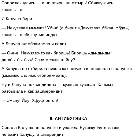
Сопритюкнулись — и ни втырь, ни оттырь!
Сбякну-лись
клямсы-то
!
И Калуша бирит:
— Некузявая мммквя! Убня! (а бирит «Декузявая ббквя, Убдя»,
клямсы-то
сбякнутые инда).
А Ляпупа аж облампела и волит:
—
О-е-е
!
Некузяво-то
как биришь! Биришь
«ды-ды-ды»
да
«бы-бы-бы»
! С
клямсами-то
йоу?
А Калуша не отбирила никс и как некузявая посяпала с напушки
(мммквю с клямс отбябякивать).
Ну и Ляпупа похвиндиляла —
кузявая-кузявая
. Клямсы
разбызила и как зашмерендит:
— Змсяу! Йиу!
Хфуф-оп-оп
!
6. АНТИБУТЯВКА
Сяпала Калуша по напушке и увазила Бутявку. Бутявка же
не вазит Калушу, а шмерендит: