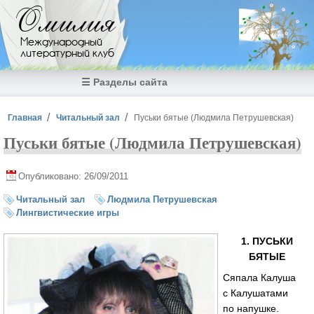
Перейти к основному содержанию
Омилия
Международный
литературный клуб
☰ Разделы сайта
Вы здесь
Главная
Читальный зал
Пуськи бятые (Людмила Петрушевская)
Пуськи бятые (Людмила Петрушевская)
Опубликовано: 26/09/2011
Читальный зал
Людмила Петрушевская
Лингвистические игры
1. ПУСЬКИ
БЯТЫЕ
Сяпала Калуша
с Калушатами
по напушке.