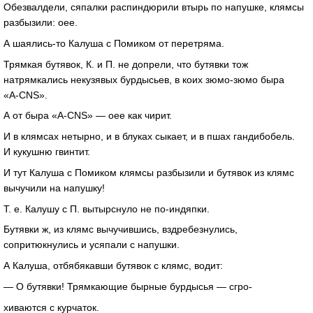
Обезвалдели, сяпалки распиндюрили втырь по напушке, клямсы
разбызили: оее.
А
шаялись-то
Калуша с Помиком от перетряма.
Трямкая бутявок, К. и П. не допрели, что бутявки тож
натрямкались некузявых бурдысьев, в коих
зюмо-зюмо
быра
«A-CNS»
.
А от быра
«A-CNS»
— оее как чирит.
И в клямсах нетырно, и в блуках сыкает, и в пшах гандибобель.
И кукушню гвинтит.
И тут Калуша с Помиком клямсы разбызили и бутявок из клямс
вычучили на напушку!
Т. е.
Калушу с П. вытырснуло не
по-индяпки
.
Бутявки ж, из клямс вычучившись, вздребезнулись,
сопритюкнулись и усяпали с напушки.
А Калуша, отбябякавши бутявок с клямс, водит:
— О бутявки! Трямкающие бырные бурдысья — сгро-
хиваются с курчаток.