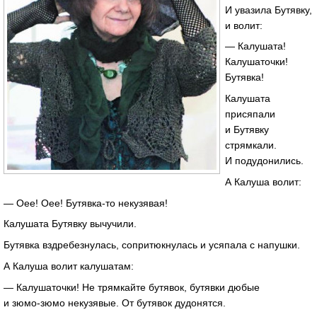
И увазила Бутявку,
и волит:
— Калушата!
Калушаточки!
Бутявка!
Калушата
присяпали
и Бутявку
стрямкали.
И подудонились.
А Калуша волит:
— Оее! Оее!
Бутявка-то
некузявая!
Калушата Бутявку вычучили.
Бутявка вздребезнулась, сопритюкнулась и усяпала с напушки.
А Калуша волит калушатам:
— Калушаточки! Не трямкайте бутявок, бутявки дюбые
и
зюмо-зюмо
некузявые. От бутявок дудонятся.