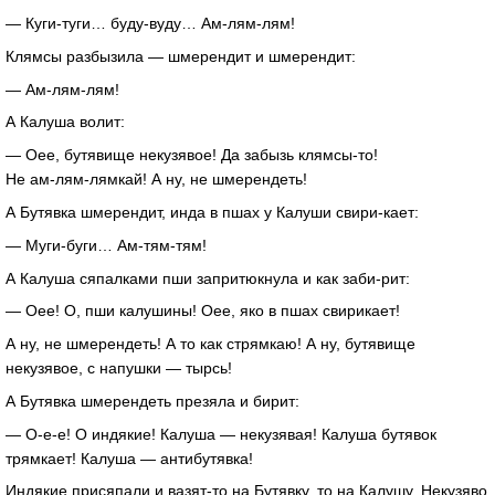
—
Куги-туги
…
буду-вуду
…
Ам-лям-лям
!
Клямсы разбызила — шмерендит и шмерендит:
—
Ам-лям-лям
!
А Калуша волит:
— Оее, бутявище некузявое! Да забызь
клямсы-то
!
Не
ам-лям-лямкай
! А ну, не шмерендеть!
А Бутявка шмерендит, инда в пшах у Калуши
свири-кает
:
—
Муги-буги
…
Ам-тям-тям
!
А Калуша сяпалками пши запритюкнула и как
заби-рит
:
— Оее! О, пши калушины! Оее, яко в пшах свирикает!
А ну, не шмерендеть! А то как стрямкаю! А ну, бутявище
некузявое, с напушки — тырсь!
А Бутявка шмерендеть презяла и бирит:
—
О-е-е
! О индякие! Калуша — некузявая! Калуша бутявок
трямкает! Калуша — антибутявка!
Индякие присяпали и
вазят-то
на Бутявку, то на Калушу. Некузяво