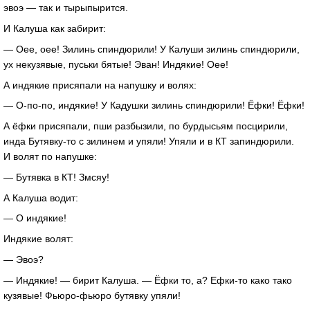
эвоэ — так и тырыпырится.
И Калуша как забирит:
— Оее, оее! Зилинь спиндюрили! У Калуши зилинь спиндюрили,
ух некузявые, пуськи бятые! Эван! Индякие! Оее!
А индякие присяпали на напушку и волях:
—
О-по-по
, индякие! У Кадушки зилинь спиндюрили! Ёфки! Ёфки!
А ёфки присяпали, пши разбызили, по бурдысьям посцирили,
инда
Бутявку-то
с зилинем и упяли! Упяли и в КТ запиндюрили.
И волят по напушке:
— Бутявка в КТ! Змсяу!
А Калуша водит:
— О индякие!
Индякие волят:
— Эвоэ?
— Индякие! — бирит Калуша. — Ёфки то, а?
Ефки-то
како тако
кузявые!
Фьюро-фьюро
бутявку упяли!