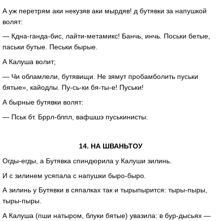
А уж перетрям аки некузяв аки мырдяв! д бутявки за напушкой
волят:
—
Кдна-ганда-бис
,
лайти-метамикс
! Банчь, инчь. Поськи бетые,
паськи бутые. Песьки бырые.
А Калуша волит;
— Чи обламлели, бутявищи. Не зямут пробамболить пуськи
бятые», кайодлы.
Пу-сь-ки
бя-ты-е
! Пуськи!
А бырные бутявки волят:
— Пськ бт.
Бррл-блпл
, вафшшэ пуськинисты.
14. НА ШВАНЬТОУ
Огды-егды
, а Бутявка спиндюрила у Калуши зилинь.
И с зилинем усяпала с напушки
быро-быро
.
А зилинь у Бутявки в сяпалках так и тырыпырится:
тыры-пыры
,
тыры-пыры
.
А Калуша (пши натыром, блуки бятые) увазила: в
бур-дысьях
—