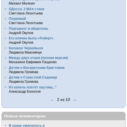
Михаил Малеин
ОДесса. 2 МАя стихи
Светлана Леонтьева
Первомай
Светлана Леонтьева
Пергамент и оборотень
Андрей Окулов
Его кличка была «Роберт»
Андрей Окулов
Колокол Чернобыля
Людмила Максимчук
Между двух отцов (полная версия)
Монахиня Евфимия Пащенко
Детям о Воскресении Христовом
Людмила Громова
Детям о Страстной Седмице
Людмила Громова
Из капель плетёт паутину..."
Александр Конопля
←
2 из 10
→
Новые комментарии
В конце умилилась и