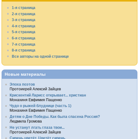
1-я страница
2-я страница
3-я страница
4-я страница
5-я страница
6-я страница
7-я страница
8-я страница
Все авторы на одной странице
Новые материалы
Эпоха поэтов
Протоиерей Алексий Зайцев
Крискентий Ларисс открывает... христиан
Монахиня Евфимия Пащенко
Чудо о рыжей блуднице (часть 1)
Монахиня Евфимия Пащенко
Детям о Дне Победы. Как была спасена Россия?
Людмила Громова
Не устанут лгать глаза твои...
Протоиерей Алексий Зайцев
Сирень цветёт. Цветёт сирень