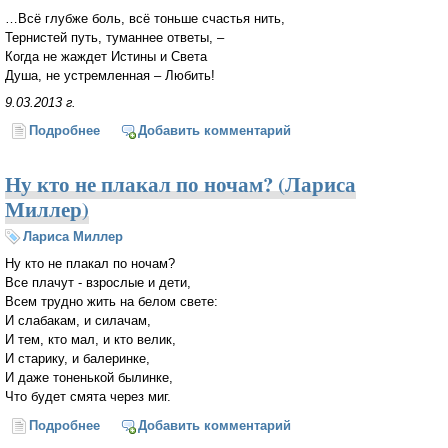
…Всё глубже боль, всё тоньше счастья нить,
Тернистей путь, туманнее ответы, –
Когда не жаждет Истины и Света
Душа, не устремленная – Любить!
9.03.2013 г.
Подробнее
о Бывают дни, когда не до стихов...
Добавить комментарий
Ну кто не плакал по ночам? (Лариса
Миллер)
Лариса Миллер
Ну кто не плакал по ночам?
Все плачут - взрослые и дети,
Всем трудно жить на белом свете:
И слабакам, и силачам,
И тем, кто мал, и кто велик,
И старику, и балеринке,
И даже тоненькой былинке,
Что будет смята через миг.
Подробнее
о Ну кто не плакал по ночам? (Лариса Миллер)
Добавить комментарий