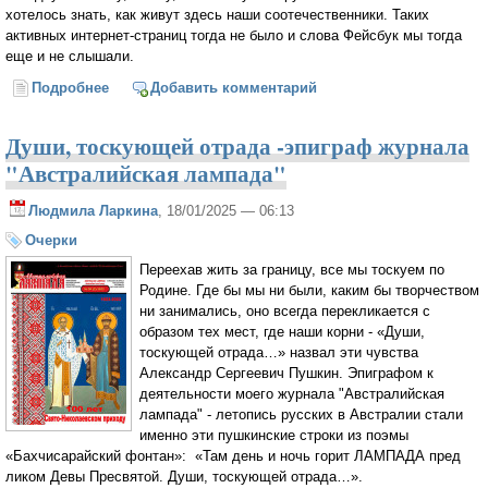
хотелось знать, как живут здесь наши соотечественники. Таких
активных интернет-страниц тогда не было и слова Фейсбук мы тогда
еще и не слышали.
Подробнее
о Как родилась идея создания журнала
Добавить комментарий
"Австралийская лампада"? Из моего дневника.
Души, тоскующей отрада -эпиграф журнала
"Австралийская лампада"
Людмила Ларкина
, 18/01/2025 — 06:13
Очерки
Переехав жить за границу, все мы тоскуем по
Родине. Где бы мы ни были, каким бы творчеством
ни занимались, оно всегда перекликается с
образом тех мест, где наши корни - «Души,
тоскующей отрада…» назвал эти чувства
Александр Сергеевич Пушкин. Эпиграфом к
деятельности моего журнала "Австралийская
лампада" - летопись русских в Австралии стали
именно эти пушкинские строки из поэмы
«Бахчисарайский фонтан»: «Там день и ночь горит ЛАМПАДА пред
ликом Девы Пресвятой. Души, тоскующей отрада…».