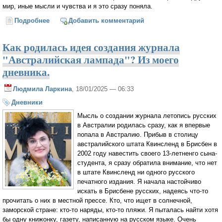
мир, иные мысли и чувства и я это сразу поняла.
Подробнее
о Как мы приживались в Австралии?
Добавить комментарий
Как родилась идея создания журнала
"Австралийская лампада"? Из моего
дневника.
Людмила Ларкина
, 18/01/2025 — 06:33
Дневники
Мысль о создании журнала летопись русских
в Австралии родилась сразу, как я впервые
попала в Австралию. Прибыв в столицу
австралийского штата Квинсленд в Брисбен в
2002 году навестить своего 13-летненго сына-
студента, я сразу обратила внимание, что нет
в штате Квинсленд ни одного русского
печатного издания. Я начала настойчиво
искать в Брисбене русских, надеясь что-то
прочитать о них в местной прессе. Кто, что ищет в солнечной,
заморской стране: кто-то наряды, кто-то пляжи. Я пыталась найти хотя
бы одну книжонку, газету, написанную на русском языке. Очень