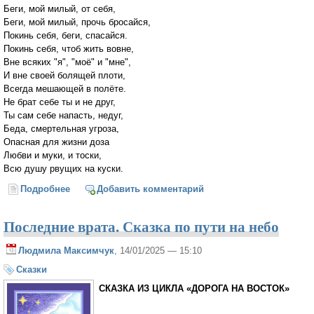
Беги, мой милый, от себя,
Беги, мой милый, прочь бросайся,
Покинь себя, беги, спасайся.
Покинь себя, чтоб жить вовне,
Вне всяких "я", "моё" и "мне",
И вне своей болящей плоти,
Всегда мешающей в полёте.
Не брат себе ты и не друг,
Ты сам себе напасть, недуг,
Беда, смертельная угроза,
Опасная для жизни доза
Любви и муки, и тоски,
Всю душу рвущих на куски.
Подробнее
о Коль хочешь жить, то, жизнь любя (Лариса
Добавить комментарий
Миллер)
Последние врата. Сказка по пути на небо
Людмила Максимчук
, 14/01/2025 — 15:10
Сказки
СКАЗ­КА ИЗ ЦИКЛА «ДОРОГА НА ВОСТОК»