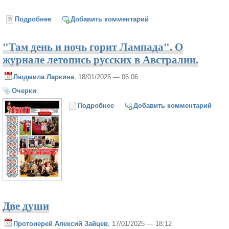
Подробнее
о Души, тоскующей отрада -эпиграф журнала
Добавить комментарий
"Австралийская лампада"
"Там день и ночь горит Лампада". О
журнале летопись русских в Австралии.
Людмила Ларкина
, 18/01/2025 — 06:06
Очерки
Подробнее
о "Там день и ночь горит
Добавить комментарий
Лампада". О журнале летопись
русских в Австралии.
Две души
Протоиерей Алексий Зайцев
, 17/01/2025 — 18:12