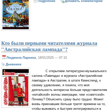
Подробнее
о Никто не верил, что русский
Добавить комментарий
журнал в Брисбене, будет жить
Кто были первыми читателями журнала
"Австралийская лампада"?
Людмила Ларкина
, 18/01/2025 — 07:15
Дневники
С открытием литературно-музыкального
салона «Лампада» и журнала «Австралийская
лампада» в Австралии, в штате Квинсленд, к
своему удивлению, я поняла, что моя
деятельность интересна больше представителям
«китайской» волны эмиграции, чем «советской».
Почему? Объяснить сразу было трудно. Может
вновь приехавшие больше тратят времени на то,
чтобы выживать и быстрее интегрироваться в