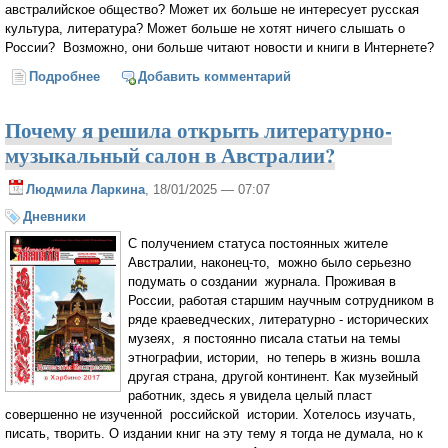
австралийское общество? Может их больше не интересует русская
культура, литература? Может больше не хотят ничего слышать о
России? Возможно, они больше читают новости и книги в Интернете?
Подробнее
о Кто были первыми читателями журнала
Добавить комментарий
"Австралийская лампада"?
Почему я решила открыть литературно-
музыкальный салон в Австралии?
Людмила Ларкина
, 18/01/2025 — 07:07
Дневники
С получением статуса постоянных жителе
Австралии, наконец-то, можно было серьезно
подумать о создании журнала. Проживая в
России, работая старшим научным сотрудником в
ряде краеведческих, литературно - исторических
музеях, я постоянно писала статьи на темы
этнографии, истории, но теперь в жизнь вошла
другая страна, другой континент. Как музейный
работник, здесь я увидела целый пласт
совершенно не изученной российской истории. Хотелось изучать,
писать, творить. О издании книг на эту тему я тогда не думала, но к