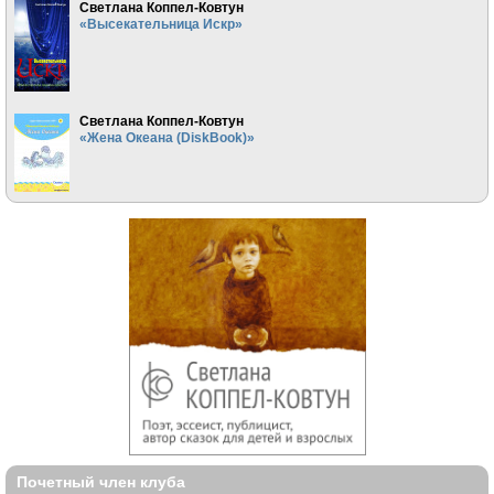
Светлана Коппел-Ковтун
«Высекательница Искр»
Светлана Коппел-Ковтун
«Жена Океана (DiskBook)»
Почетный член клуба