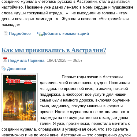
созданию журнала -летопись русских в Австралии, стала двигаться
настойчиво. Название уже давно лежало в моем сердце и пушкинские
слова «души тоскующей отрада…» не выходили из головы - «там
день и ночь горит лампада…». Журнал я назвала «Австралийская
лампада».
Подробнее
о Почему я решила открыть литературно-
Добавить комментарий
музыкальный салон в Австралии?
Как мы приживались в Австралии?
Людмила Ларкина
, 18/01/2025 — 06:57
Дневники
Первые годы жизни в Австралии
давались моей семье очень трудно. Проживали
мы здесь по временной визе, а значит, никакой
поддержки, а наоборот: все услуги для нашей
семьи были намного дороже, включая обучение
сына, медицину, покупку машины в кредит и
прочее. Идею с журналом я не оставляла, хотя
надежды на ее осуществление с каждым днем
таяли. Я уже, практически, перестала мечтать о
создании журнала, оправдывая и уговаривая себя, что это сделать
невозможно и не по моей вине. Австралия — это совершенно другой