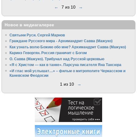
←
7 из 10
→
Новое в медиагалерее
Святыни Руси. Сергей Марнов
Граждане Русского мира - Архимандрит Савва (Мажуко)
Как узнать волю Божию обо мне? Архимандрит Савва (Мажуко)
Каринэ Геворгян. Россия граничит с Богом
О. Савва (Мажуко). Трибунал над Русской церковью
«Я с Христом — как в танке». Парсуна писателя Яна Таксюра
«И глас мой услышат…» – фильм о митрополите Черкасском и
Каневском Феодосии
1 из 10
→