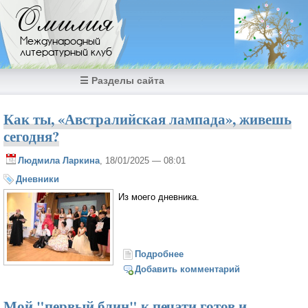
Перейти к основному содержанию
Омилия
Международный
литературный клуб
☰ Разделы сайта
Как ты, «Австралийская лампада», живешь
сегодня?
Людмила Ларкина
, 18/01/2025 — 08:01
Дневники
Из моего дневника.
Подробнее
о Как ты, «Австралийская
лампада», живешь
Добавить комментарий
сегодня?
Мой "первый блин" к печати готов и