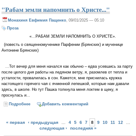
"Рабам земли напомнить о Христе..."
Монахиня Евфимия Пащенко
, 09/01/2025 — 05:10
Проза
«…РАБАМ ЗЕМЛИ НАПОМНИТЬ О ХРИСТЕ».
(повесть о священномученике Парфении (Брянских) и мученице
Антонине Брянских)
…Тот вечер для меня начался как обычно – едва усевшись за парту
после целого дня работы на ледяном ветру, я, разомлев от тепла и
усталости, провалилась в сон. Кажется, мне приснилась кружка
настоящего горячего чая с ячменной лепешкой, которые нам давали
здесь, в школе. Но тут Пашка толкнула меня локтем в щеку, я
проснулась и...
Подробнее
о "Рабам земли напомнить о Христе..."
Добавить комментарий
Страницы
« первая
‹ предыдущая
…
4
5
6
7
8
9
10
11
12
…
следующая ›
последняя »