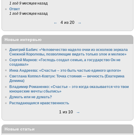
1 год 9 месяцев
назад
Ответ
1 год 9 месяцев
назад
←
4 из 20
→
Новые интервью
Дмитрий Бабич: «Человечество надело очки из осколков зеркала
Снежной Королевы, позволяющие видеть только злое и мелкое»
Сергей Марнов: «Господь создал семью, а государство Он не
создавал»
Инна Андреева: «Счастье – это быть частью единого целого»
Светлана Коппел-Ковтун: Точка стояния — вечность (Екатерина
Демина)
Владимир Романенко: «Счастье – это когда оказывается что твои
юношеские мечты сбылись»
Думать или не думать?
Распадающаяся нравственность
1 из 10
→
Новые статьи