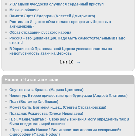
У Владыки Феодосия случился сердечный приступ
Маки на обочине
Памяти Эдит Сёдергран (Алексей Дмитриенко)
Ростислав Ищенко: «Они желают превратить Церковь в
антицерковь»
Образ страданий русского народа
Россия - это цивилизация. Надо быть самостоятельными! Надо
стоять!
В Украинской Православной Церкви указали властям на
недопустимость атаки на Церковь
1 из 10
→
Новое в Читальном зале
Опустивши забрало... (Марина Цветаева)
Чевенгур. Второе пришествие для буржуазии (Андрей Платонов)
Поэт (Велимир Хлебников)
Может быть, Бог меня ищет... (Сергей Стратановский)
Праздник Рождества (Олеся Николаева)
Н. Я. Мандельштам: «Свою pоль в жизни я могу опpеделить так: я
была свидетельницей поэзии»
«Прощенный» Ницше? Великопостная апология «скоромной»
философии (Фарис Нофал)