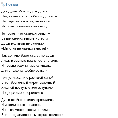
Поэзия
Две души обрели друг друга,
Нет, казалось, в любви подлога, –
Ни года, ни напасть, ни вьюга
Их союз пошатнуть не смогут.
Тот союз, что казался раем, –
Выше жалких интриг и лести.
Души молвили не смолкая:
«Мы отныне навеки вместе!»
Так должно было стать, но души
Лишь в земную реальность плыли,
И Творца разучились слушать,
Для служенья добру остыли.
Грянул час… и с разящей силой
В тот беспечный мирок укромный
Хищной поступью зло вступило
Несдержимо и вероломно.
Души стойко со злом сражались
И искали приют спасенья,
Но… на месте любви остались –
Боль, подавленность, страх, сомненья.