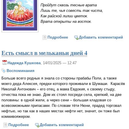
Прой­дут сквозь тес­ные вра­та
Лишь те, чья со­весть так чи­ста,
Как рай­ской ли­лии цве­ток.
Вра­та от­кры­ты на вос­ток.
Подробнее
о Последние врата. Сказка по
Добавить комментарий
пути на небо
Есть смысл в мельканьи дней 4
Надежда Кушкова
, 14/01/2025 — 12:47
Воспоминания
Больше всего родных я знала со стороны прабабы Поли, а также
моего деда Алексея, предки которого проживали в Шумаши. Карасёв
Николай Антонович – его отец, а мама Евдокия, к своему стыду,
отчества пока не знаю. Дом их стоял посреди села, крепкий, на две
половины: в одной жили, а через сени – большая кладовая со
всевозможными припасами. По словам тёти Нюни, прадед торговал
нефтью, но так как в наших местах нефти нет, значит, он тоже был
коммивояжером.
Подробнее
о Есть смысл в мельканьи дней 4
Добавить комментарий