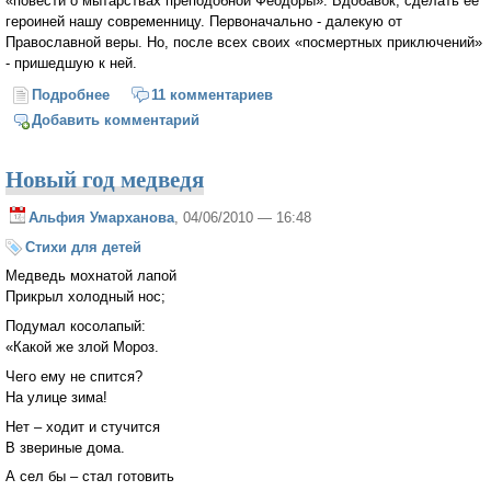
«повести о мытарствах преподобной Феодоры». Вдобавок, сделать ее
героиней нашу современницу. Первоначально - далекую от
Православной веры. Но, после всех своих «посмертных приключений»
- пришедшую к ней.
Подробнее
о Блеск и немощь миссионеров
11 комментариев
Добавить комментарий
Новый год медведя
Альфия Умарханова
, 04/06/2010 — 16:48
Стихи для детей
Медведь мохнатой лапой
Прикрыл холодный нос;
Подумал косолапый:
«Какой же злой Мороз.
Чего ему не спится?
На улице зима!
Нет – ходит и стучится
В звериные дома.
А сел бы – стал готовить