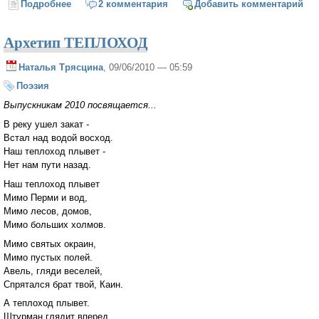
Подробнее
о «… Я наследник оных благодатных эпох…»
2 комментария
Добавить комментарий
Архетип ТЕПЛОХОД
Наталья Трясцина
, 09/06/2010 — 05:59
Поэзия
Выпускникам 2010 посвящается...
В реку ушел закат -
Встал над водой восход.
Наш теплоход плывет -
Нет нам пути назад.
Наш теплоход плывет
Мимо Перми и вод,
Мимо лесов, домов,
Мимо больших холмов.
Мимо святых окраин,
Мимо пустых полей.
Авель, гляди веселей,
Спрятался брат твой, Каин.
А теплоход плывет.
Штурман глядит вперед.