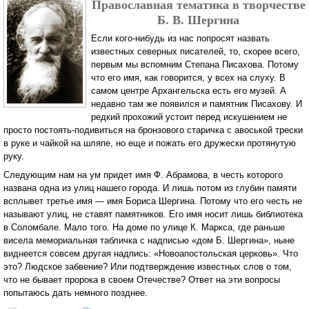
Православная тематика в творчестве
Б. В. Шергина
Если кого-нибудь из нас попросят назвать
известных северных писателей, то, скорее всего,
первым мы вспомним Степана Писахова. Потому
что его имя, как говорится, у всех на слуху. В
самом центре Архангельска есть его музей. А
недавно там же появился и памятник Писахову. И
редкий прохожий устоит перед искушением не
просто постоять-подивиться на бронзового старичка с авоськой трески
в руке и чайкой на шляпе, но еще и пожать его дружески протянутую
руку.
Следующим нам на ум придет имя Ф. Абрамова, в честь которого
названа одна из улиц нашего города. И лишь потом из глубин памяти
всплывет третье имя — имя Бориса Шергина. Потому что его честь не
называют улиц, не ставят памятников. Его имя носит лишь библиотека
в Соломбале. Мало того. На доме по улице К. Маркса, где раньше
висела мемориальная табличка с надписью «дом Б. Шергина», ныне
виднеется совсем другая надпись: «Новоапостольская церковь». Что
это? Людское забвение? Или подтверждение известных слов о том,
что не бывает пророка в своем Отечестве? Ответ на эти вопросы
попытаюсь дать немного позднее.