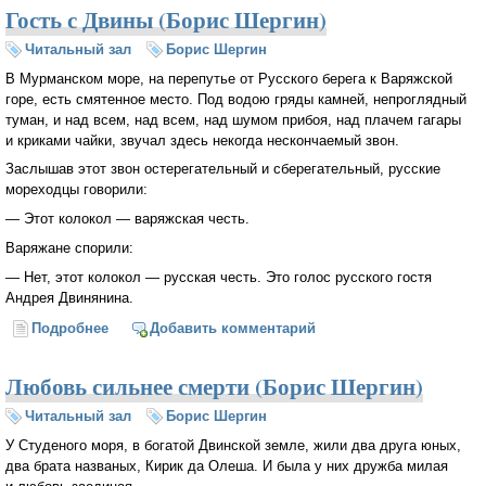
Гость с Двины (Борис Шергин)
Читальный зал
Борис Шергин
В Мурманском море, на перепутье от Русского берега к Варяжской
горе, есть смятенное место. Под водою гряды камней, непроглядный
туман, и над всем, над всем, над шумом прибоя, над плачем гагары
и криками чайки, звучал здесь некогда нескончаемый звон.
Заслышав этот звон остерегательный и сберегательный, русские
мореходцы говорили:
— Этот колокол — варяжская честь.
Варяжане спорили:
— Нет, этот колокол — русская честь. Это голос русского гостя
Андрея Двинянина.
Подробнее
о Гость с Двины (Борис Шергин)
Добавить комментарий
Любовь сильнее смерти (Борис Шергин)
Читальный зал
Борис Шергин
У Студеного моря, в богатой Двинской земле, жили два друга юных,
два брата названых, Кирик да Олеша. И была у них дружба милая