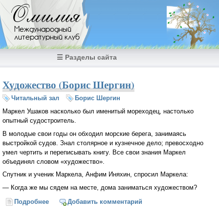
Перейти к основному содержанию
Омилия
Международный
литературный клуб
☰ Разделы сайта
Художество (Борис Шергин)
Читальный зал
Борис Шергин
Маркел Ушаков насколько был именитый мореходец, настолько
опытный судостроитель.
В молодые свои годы он обходил морские берега, занимаясь
выстройкой судов. Знал столярное и кузнечное дело; превосходно
умел чертить и переписывать книгу. Все свои знания Маркел
объединял словом «художество».
Спутник и ученик Маркела, Анфим Иняхин, спросил Маркела:
— Когда же мы сядем на месте, дома заниматься художеством?
Подробнее
о Художество (Борис Шергин)
Добавить комментарий