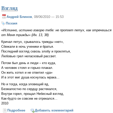
Взгляд
Андрей Блинов
, 08/06/2010 — 15:53
Поэзия
«Истинно, истинно говорю тебе: не пропоет петух, как отречешься
от Меня трижды» (Ин. 13, 38)
Кричал петух, срывалось трижды «нет»,
Сбежали в ночь ученики и братья.
Последний взгляд сквозь злобу и проклятья,
Любовью грел неласковый рассвет.
Потом был день и люди – кто куда,
А человек стоял и горько плакал.
Он жить хотел и не ответил «да»
И в этот миг душа коснулась мрака…
Но и тогда, когда зловещий яд,
Безжалостно по сердцу растекался,
Внутри горел, прощал Небесный взгляд,
Как-будто он совсем не отрекался…
2010
Подробнее
о Взгляд
Добавить комментарий