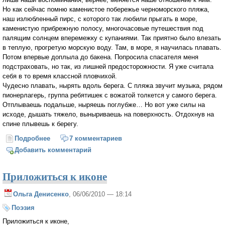
Но как сейчас помню каменистое побережье черноморского пляжа,
наш излюбленный пирс, с которого так любили прыгать в море,
каменистую прибрежную полосу, многочасовые путешествия под
палящим солнцем вперемежку с купаниями. Так приятно было влезать
в теплую, прогретую морскую воду. Там, в море, я научилась плавать.
Потом впервые доплыла до бакена. Попросила спасателя меня
подстраховать, но так, из лишней предосторожности. Я уже считала
себя в то время классной пловчихой.
Чудесно плавать, нырять вдоль берега. С пляжа звучит музыка, рядом
пионерлагерь, группа ребятишек с вожатой толкется у самого берега.
Отплываешь подальше, ныряешь поглубже… Но вот уже силы на
исходе, дышать тяжело, выныриваешь на поверхность. Отдохнув на
спине плывешь к берегу.
Подробнее
о Какого цвета бывают медузы
7 комментариев
Добавить комментарий
Приложиться к иконе
Ольга Денисенко
, 06/06/2010 — 18:14
Поэзия
Приложиться к иконе,