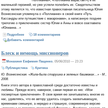
Поллианны», «Поллианна вырастает») и их
маленькой героиней, но уже успели полюбить их. Свидетельством
этому является то, что известная православная писательница Юлия
Вознесенская упомянула о «Поллианне» в своей книге «Путь
Кассандры или путешествие с макаронами», а написанную позднее
трилогию о приключениях сестер Юлии и Анны и вовсе озаглавила
«Юлианна…»
Подробнее
о «Радостная игра», или Миссия «Поллианны»
18 комментариев
Добавить комментарий
Блеск и немощь миссионеров
Монахиня Евфимия Пащенко
, 05/06/2010 — 23:23
Публицистика
Критика
Ю. Вознесенская. «Жила-была старушка в зеленых башмаках…» - М.,
2008.
Книги этого автора в православной среде достаточно известны и
любимы. Прежде всего, наверное, самая первая из них: «Мои
посмертные приключения». В свое время ею зачитывались многие из
нас, удивляясь, что ее автору удалось создать захватывающую,
временами смешную, а нередко и страшную, современную версию