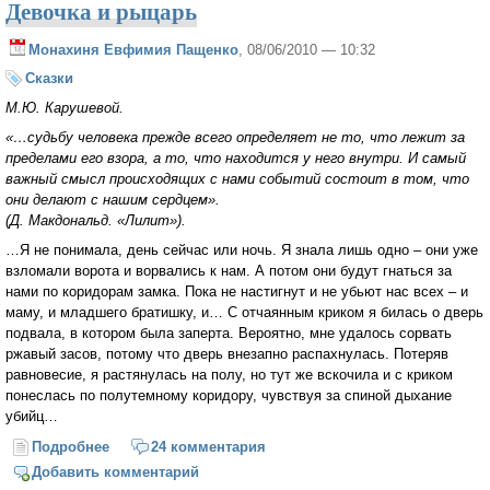
Девочка и рыцарь
Монахиня Евфимия Пащенко
, 08/06/2010 — 10:32
Сказки
М.Ю. Карушевой.
«…судьбу человека прежде всего определяет не то, что лежит за
пределами его взора, а то, что находится у него внутри. И самый
важный смысл происходящих с нами событий состоит в том, что
они делают с нашим сердцем».
(Д. Макдональд. «Лилит»).
…Я не понимала, день сейчас или ночь. Я знала лишь одно – они уже
взломали ворота и ворвались к нам. А потом они будут гнаться за
нами по коридорам замка. Пока не настигнут и не убьют нас всех – и
маму, и младшего братишку, и… С отчаянным криком я билась о дверь
подвала, в котором была заперта. Вероятно, мне удалось сорвать
ржавый засов, потому что дверь внезапно распахнулась. Потеряв
равновесие, я растянулась на полу, но тут же вскочила и с криком
понеслась по полутемному коридору, чувствуя за спиной дыхание
убийц…
Подробнее
о Девочка и рыцарь
24 комментария
Добавить комментарий