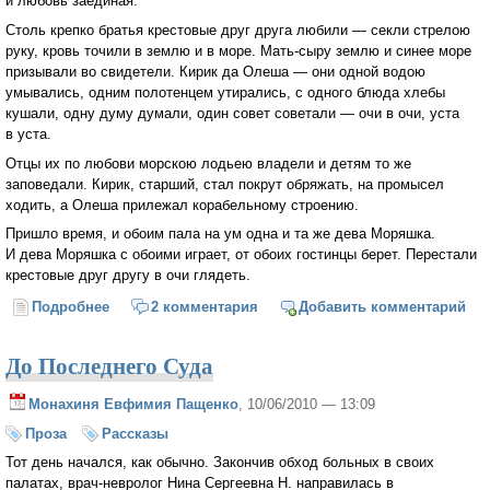
и любовь заединая.
Столь крепко братья крестовые друг друга любили — секли стрелою
руку, кровь точили в землю и в море.
Мать-сыру
землю и синее море
призывали во свидетели. Кирик да Олеша — они одной водою
умывались, одним полотенцем утирались, с одного блюда хлебы
кушали, одну думу думали, один совет советали — очи в очи, уста
в уста.
Отцы их по любови морскою лодьею владели и детям то же
заповедали. Кирик, старший, стал покрут обряжать, на промысел
ходить, а Олеша прилежал корабельному строению.
Пришло время, и обоим пала на ум одна и та же дева Моряшка.
И дева Моряшка с обоими играет, от обоих гостинцы берет. Перестали
крестовые друг другу в очи глядеть.
Подробнее
о Любовь сильнее смерти (Борис Шергин)
2 комментария
Добавить комментарий
До Последнего Суда
Монахиня Евфимия Пащенко
, 10/06/2010 — 13:09
Проза
Рассказы
Тот день начался, как обычно. Закончив обход больных в своих
палатах, врач-невролог Нина Сергеевна Н. направилась в