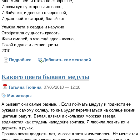
Мне мило всё: и птаха на скворешне,
И розы куст у стареньких ворот,
И бабушки, и девочка с черешней,
И даже чей-то старый, белый кот.
Улыбка лета в сердце и наружно
Отобразила сущность красоты.
Живи смелей, а что ещё здесь нужно,
Покой в душе и летние цветы.
2010
Подробнее
о Лето
Добавить комментарий
Какого цвета бывают медузы
Татьяна Тюпина
, 07/06/2010 — 12:18
Миниатюры
А бывают они самые разные… Если поймать медузу и поднести ее
руками к самому солнцу, то она будет переливаться на солнце всеми
цветами радуги. Белая, вязкая и скользкая морская звезда,
водянистая как студень наподобие зонтика. Я любила ловить их и
держать в руках.
Прошло почти двадцать лет, многое в жизни изменилось. Не меняются
лишь наши воспоминания, вернее, меняется наше отношение к ним.