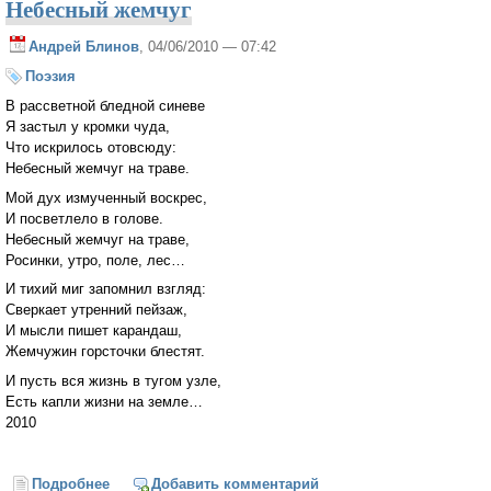
Небесный жемчуг
Андрей Блинов
, 04/06/2010 — 07:42
Поэзия
В рассветной бледной синеве
Я застыл у кромки чуда,
Что искрилось отовсюду:
Небесный жемчуг на траве.
Мой дух измученный воскрес,
И посветлело в голове.
Небесный жемчуг на траве,
Росинки, утро, поле, лес…
И тихий миг запомнил взгляд:
Сверкает утренний пейзаж,
И мысли пишет карандаш,
Жемчужин горсточки блестят.
И пусть вся жизнь в тугом узле,
Есть капли жизни на земле…
2010
Подробнее
о Небесный жемчуг
Добавить комментарий