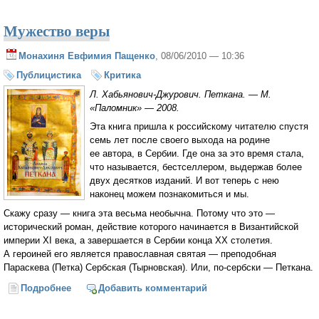
Мужество веры
Монахиня Евфимия Пащенко
, 08/06/2010 — 10:36
Публицистика
Критика
Л. Хабьянович-Джурович. Петкана. — М.
«Паломник» — 2008.
Эта книга пришла к российскому читателю спустя
семь лет после своего выхода на родине
ее автора, в Сербии. Где она за это время стала,
что называется, бестселлером, выдержав более
двух десятков изданий. И вот теперь с нею
наконец можем познакомиться и мы.
Скажу сразу — книга эта весьма необычна. Потому что это —
исторический роман, действие которого начинается в Византийской
империи ХI века, а завершается в Сербии конца ХХ столетия.
А героиней его является православная святая — преподобная
Параскева (Петка) Сербская (Тырновская). Или, по-сербски — Петкана.
Подробнее
о Мужество веры
Добавить комментарий