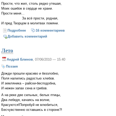
Прости, что жил, столь редко утешая,
Моих ошибок в сердце не храни.
Прости меня…
За всё прости, родная,
И пред Творцом в молитвах помяни.
Подробнее
о Матери
16 комментариев
Добавить комментарий
Лето
Андрей Блинов
, 07/06/2010 — 15:40
Поэзия
Дожди прошли красиво и беззлобно,
Поля налились радостью хлебов.
И земляника – райски-бесподобна,
И нежен запах сена и грибов.
А на реке две сильных, белых птицы,
Два лебедя, качаясь на волне,
Красуются!Попробуй не влюбиться,
Бесчувственно оставшись в стороне?!