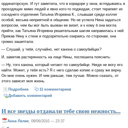
ординаторскую. И тут заметила, что в коридоре у окна, вглядываясь в
проходящих мимо людей и явно кого-то поджидая, стоит терапевт из
соседнего отделения Татьяна Игоревна К., слывшая среди коллег
особой, весьма неприятной в общении. Но не успела Нина задаться
вопросом, чем бы мог быть вызван ее визит, и к кому б она могла
прийти, как Татьяна Игоревна решительным шагом направилась к ней.
Прижав Нину к стене и подозрительно озираясь по сторонам, она
громко зашептала:
— Слушай, у тебя, случайно, нет канона о самоубийцах?
И, заметив растерянность на лице Нины, поспешила пояснить:
— Ну, того канона, который читают по самоубийце. Нигде не могу его
найти. Может, у тебя есть? Я с него сделаю копию и сразу же верну.
Он мне очень нужен. И чем раньше, тем лучше. Можно сказать, от
этого зависит моя жизнь.
Подробнее
о До Последнего Суда
11 комментариев
Добавить комментарий
И все звезды отдавали тебе свою нежность...
Анна Лелик
, 09/06/2010 — 23:37