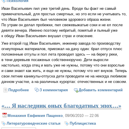
Психология
Иван Васильевич пил уже третий день. Вроде бы факт не самый
примечательный, для простых смертных, но это если не учитывать то,
что Иван Васильевич был человеком здорового образа жизни.
По утрам он делал пробежки, пил свежевыжатые соки и не ел после
девяти вечера. Именно поэтому небритый, помятый и пьяный уже
к обеду Иван Васильевич внушал страх и опасение.
Уже второй год Иван Васильевич, инженер завода по производству
огнеупорных материалов, приезжал на дачу один: брал отпуск плюс
положенные отгулы и пол лета проводил здесь — на берегу реки,
в тени деревьев посаженых собственноручно. Дети выросли
настолько, когда отец и мать уже не нужны, потому что они взрослые
и сами знают как жить, и еще не нужны, потому что нет внуков. Теперь
свои летние каникулы-отпуска дети проводили не на некогда любимом
дачном участке, а на различных курортах: отечественных и не совсем.
Подробнее
о И все звезды отдавали тебе свою нежность...
3 комментария
Добавить комментарий
«… Я наследник оных благодатных эпох…»
Монахиня Евфимия Пащенко
, 09/06/2010 — 22:06
Литературоведческие статьи
Публицистика