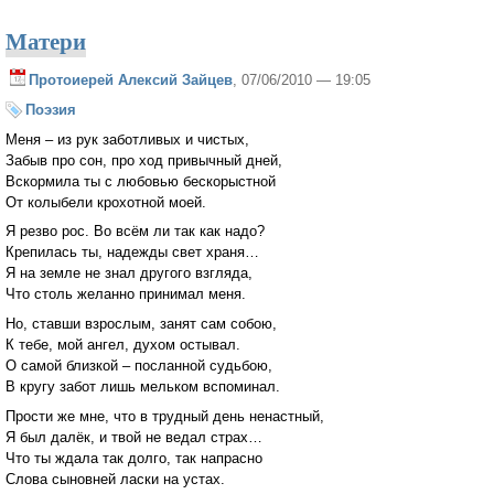
Матери
Протоиерей Алексий Зайцев
, 07/06/2010 — 19:05
Поэзия
Меня – из рук заботливых и чистых,
Забыв про сон, про ход привычный дней,
Вскормила ты с любовью бескорыстной
От колыбели крохотной моей.
Я резво рос. Во всём ли так как надо?
Крепилась ты, надежды свет храня…
Я на земле не знал другого взгляда,
Что столь желанно принимал меня.
Но, ставши взрослым, занят сам собою,
К тебе, мой ангел, духом остывал.
О самой близкой – посланной судьбою,
В кругу забот лишь мельком вспоминал.
Прости же мне, что в трудный день ненастный,
Я был далёк, и твой не ведал страх…
Что ты ждала так долго, так напрасно
Слова сыновней ласки на устах.