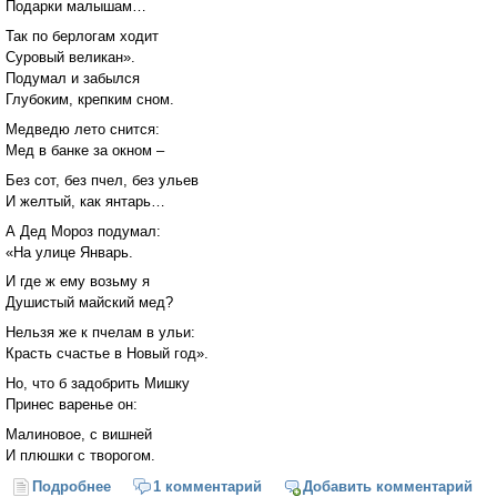
Подарки малышам…
Так по берлогам ходит
Суровый великан».
Подумал и забылся
Глубоким, крепким сном.
Медведю лето снится:
Мед в банке за окном –
Без сот, без пчел, без ульев
И желтый, как янтарь…
А Дед Мороз подумал:
«На улице Январь.
И где ж ему возьму я
Душистый майский мед?
Нельзя же к пчелам в ульи:
Красть счастье в Новый год».
Но, что б задобрить Мишку
Принес варенье он:
Малиновое, с вишней
И плюшки с творогом.
Подробнее
о Новый год медведя
1 комментарий
Добавить комментарий