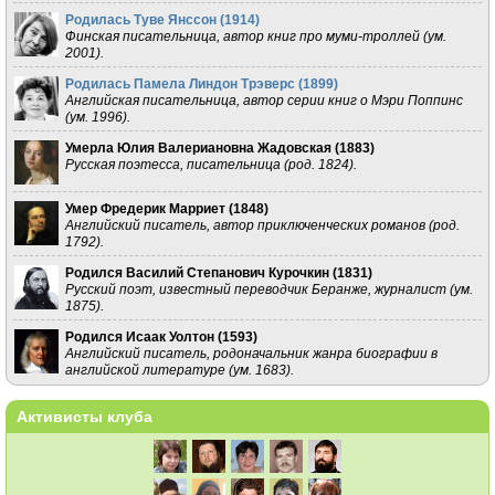
Родилась Туве Янссон (
1914
)
Финская писательница, автор книг про муми-троллей (ум.
2001).
Родилась Памела Линдон Трэверс (
1899
)
Английская писательница, автор серии книг о Мэри Поппинс
(ум. 1996).
Умерла Юлия Валериановна Жадовская (
1883
)
Русская поэтесса, писательница (род. 1824).
Умер Фредерик Марриет (
1848
)
Английский писатель, автор приключенческих романов (род.
1792).
Родился Василий Степанович Курочкин (
1831
)
Русский поэт, известный переводчик Беранже, журналист (ум.
1875).
Родился Исаак Уолтон (
1593
)
Английский писатель, родоначальник жанра биографии в
английской литературе (ум. 1683).
Активисты клуба