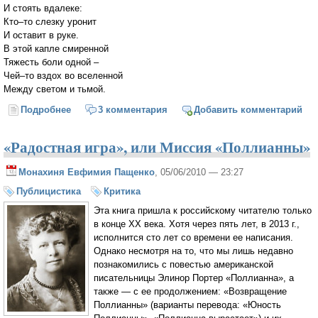
И стоять вдалеке:
Кто–то слезку уронит
И оставит в руке.
В этой капле смиренной
Тяжесть боли одной –
Чей–то вздох во вселенной
Между светом и тьмой.
Подробнее
о Приложиться к иконе
3 комментария
Добавить комментарий
«Радостная игра», или Миссия «Поллианны»
Монахиня Евфимия Пащенко
, 05/06/2010 — 23:27
Публицистика
Критика
Эта книга пришла к российскому читателю только
в конце ХХ века. Хотя через пять лет, в 2013 г.,
исполнится сто лет со времени ее написания.
Однако несмотря на то, что мы лишь недавно
познакомились с повестью американской
писательницы Элинор Портер «Поллианна», а
также — с ее продолжением: «Возвращение
Поллианны» (варианты перевода: «Юность