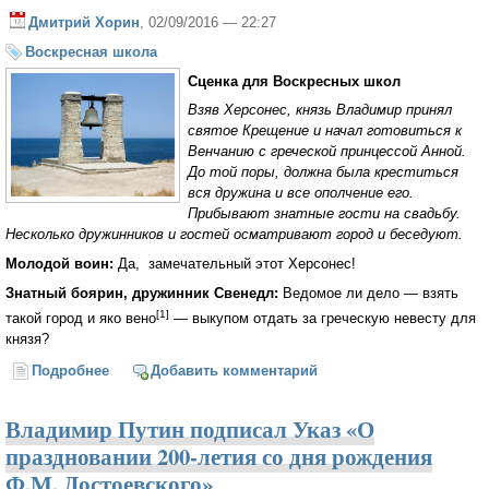
Дмитрий Хорин
, 02/09/2016 — 22:27
Воскресная школа
Сценка для Воскресных школ
Взяв Херсонес, князь Владимир принял
святое Крещение и начал готовиться к
Венчанию с греческой принцессой Анной.
До той поры, должна была креститься
вся дружина и все ополчение его.
Прибывают знатные гости на свадьбу.
Несколько дружинников и гостей осматривают город и беседуют.
Молодой воин:
Да, замечательный этот Херсонес!
Знатный боярин, дружинник Свенедл:
Ведомое ли дело — взять
[1]
такой город и яко вено
— выкупом отдать за греческую невесту для
князя?
Подробнее
о Древний город Херсонес
Добавить комментарий
Владимир Путин подписал Указ «О
праздновании 200-летия со дня рождения
Ф.М. Достоевского»