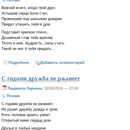
Поэзия
Важней всего, когда твой друг,
Услышав серца боли стук,
Промокший под шальным дождем
Придет утешить тебя в дом.
Подставит крепкое плечо,
Душевным став тебе врачем;
Тепло в нем, мудрость, силы стать.
Такой не мог б тебя предать…
Подробнее
о Важней всего, когда твой друг
Добавить комментарий
С годами дружба не ржавеет
Людмила Ларкина
, 02/09/2016 — 03:06
Поэзия
С годами дружба не ржавеет,
Не рушит дружбу дождь и гром,
Коль человек ценить умеет
Открытый вами сердца дом.
Друзья в любые неудачи