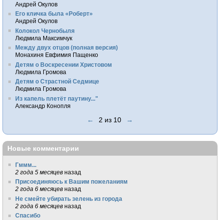
Андрей Окулов
Его кличка была «Роберт»
Андрей Окулов
Колокол Чернобыля
Людмила Максимчук
Между двух отцов (полная версия)
Монахиня Евфимия Пащенко
Детям о Воскресении Христовом
Людмила Громова
Детям о Страстной Седмице
Людмила Громова
Из капель плетёт паутину..."
Александр Конопля
←
2 из 10
→
Новые комментарии
Гммм...
2 года 5 месяцев
назад
Присоединяюсь к Вашим пожеланиям
2 года 6 месяцев
назад
Не смейте убирать зелень из города
2 года 6 месяцев
назад
Спасибо