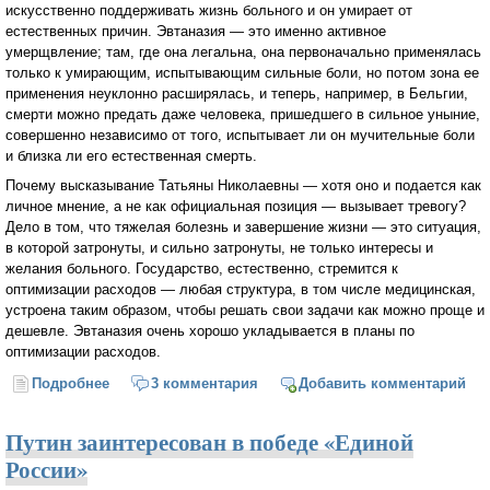
искусственно поддерживать жизнь больного и он умирает от
естественных причин. Эвтаназия — это именно активное
умерщвление; там, где она легальна, она первоначально применялась
только к умирающим, испытывающим сильные боли, но потом зона ее
применения неуклонно расширялась, и теперь, например, в Бельгии,
смерти можно предать даже человека, пришедшего в сильное уныние,
совершенно независимо от того, испытывает ли он мучительные боли
и близка ли его естественная смерть.
Почему высказывание Татьяны Николаевны — хотя оно и подается как
личное мнение, а не как официальная позиция — вызывает тревогу?
Дело в том, что тяжелая болезнь и завершение жизни — это ситуация,
в которой затронуты, и сильно затронуты, не только интересы и
желания больного. Государство, естественно, стремится к
оптимизации расходов — любая структура, в том числе медицинская,
устроена таким образом, чтобы решать свои задачи как можно проще и
дешевле. Эвтаназия очень хорошо укладывается в планы по
оптимизации расходов.
Подробнее
о Право на чужую смерть (Сергей Худиев)
3 комментария
Добавить комментарий
Путин заинтересован в победе «Единой
России»