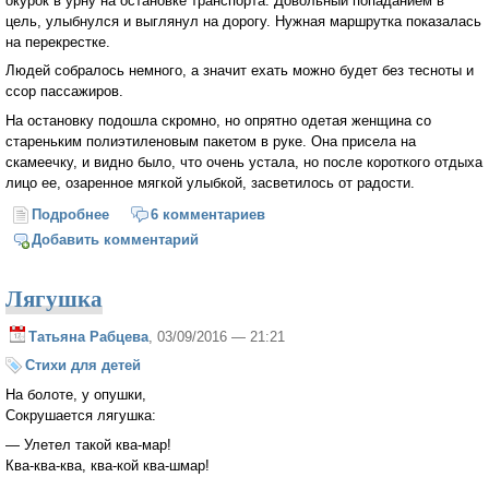
окурок в урну на остановке транспорта. Довольный попаданием в
цель, улыбнулся и выглянул на дорогу. Нужная маршрутка показалась
на перекрестке.
Людей собралось немного, а значит ехать можно будет без тесноты и
ссор пассажиров.
На остановку подошла скромно, но опрятно одетая женщина со
стареньким полиэтиленовым пакетом в руке. Она присела на
скамеечку, и видно было, что очень устала, но после короткого отдыха
лицо ее, озаренное мягкой улыбкой, засветилось от радости.
Подробнее
о Испытание
6 комментариев
Добавить комментарий
Лягушка
Татьяна Рабцева
, 03/09/2016 — 21:21
Стихи для детей
На болоте, у опушки,
Сокрушается лягушка:
— Улетел такой ква-мар!
Ква-ква-ква, ква-кой ква-шмар!