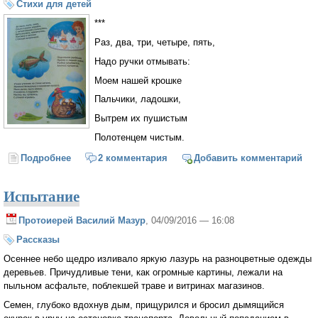
Стихи для детей
***
Раз, два, три, четыре, пять,
Надо ручки отмывать:
Моем нашей крошке
Пальчики, ладошки,
Вытрем их пушистым
Полотенцем чистым.
Подробнее
о Умываемся и купаемся с потешкой
2 комментария
Добавить комментарий
Испытание
Протоиерей Василий Мазур
, 04/09/2016 — 16:08
Рассказы
Осеннее небо щедро изливало яркую лазурь на разноцветные одежды
деревьев. Причудливые тени, как огромные картины, лежали на
пыльном асфальте, поблекшей траве и витринах магазинов.
Семен, глубоко вдохнув дым, прищурился и бросил дымящийся