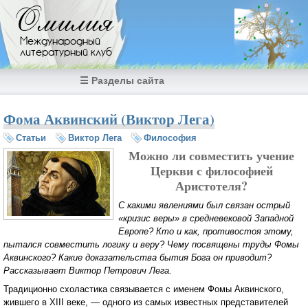
Перейти к основному содержанию
Омилия
Международный
литературный клуб
☰ Разделы сайта
Фома Аквинский (Виктор Лега)
Статьи
Виктор Лега
Философия
Можно ли совместить учение
Церкви с философией
Аристотеля?
С какими явлениями был связан острый
«кризис веры» в средневековой Западной
Европе? Кто и как, противостоя этому,
пытался совместить логику и веру? Чему посвящены труды Фомы
Аквинского? Какие доказательства бытия Бога он приводит?
Рассказывает Виктор Петрович Лега.
Традиционно схоластика связывается с именем Фомы Аквинского,
жившего в XIII веке, — одного из самых известных представителей