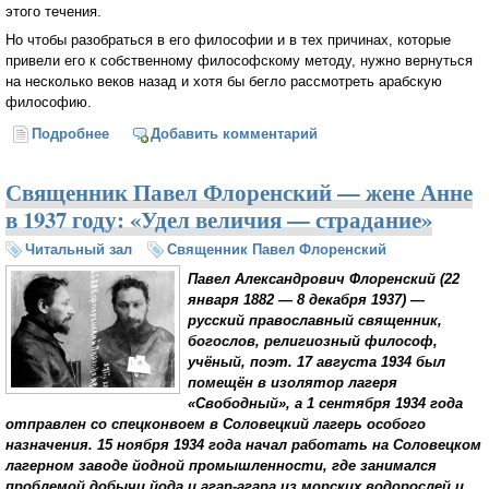
этого течения.
Но чтобы разобраться в его философии и в тех причинах, которые
привели его к собственному философскому методу, нужно вернуться
на несколько веков назад и хотя бы бегло рассмотреть арабскую
философию.
Подробнее
о Фома Аквинский (Виктор Лега)
Добавить комментарий
Священник Павел Флоренский — жене Анне
в 1937 году: «Удел величия — страдание»
Читальный зал
Священник Павел Флоренский
Павел Александрович Флоренский (22
января 1882 — 8 декабря 1937) —
русский православный священник,
богослов, религиозный философ,
учёный, поэт. 17 августа 1934 был
помещён в изолятор лагеря
«Свободный», а 1 сентября 1934 года
отправлен со спецконвоем в Соловецкий лагерь особого
назначения. 15 ноября 1934 года начал работать на Соловецком
лагерном заводе йодной промышленности, где занимался
проблемой добычи йода и агар-агара из морских водорослей и