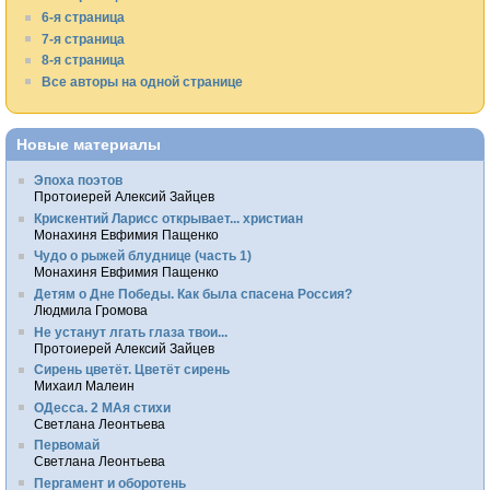
6-я страница
7-я страница
8-я страница
Все авторы на одной странице
Новые материалы
Эпоха поэтов
Протоиерей Алексий Зайцев
Крискентий Ларисс открывает... христиан
Монахиня Евфимия Пащенко
Чудо о рыжей блуднице (часть 1)
Монахиня Евфимия Пащенко
Детям о Дне Победы. Как была спасена Россия?
Людмила Громова
Не устанут лгать глаза твои...
Протоиерей Алексий Зайцев
Сирень цветёт. Цветёт сирень
Михаил Малеин
ОДесса. 2 МАя стихи
Светлана Леонтьева
Первомай
Светлана Леонтьева
Пергамент и оборотень