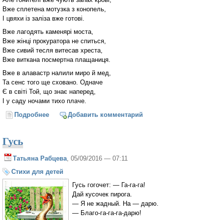
Вже сплетена мотузка з конопель,
І цвяхи із заліза вже готові.
Вже лагодять каменярі моста,
Вже жінці прокуратора не спиться,
Вже сивий тесля витесав хреста,
Вже виткана посмертна плащаниця.
Вже в алавастр налили миро й мед,
Та сенс того ще сховано. Одначе
Є в світі Той, що знає наперед,
І у саду ночами тихо плаче.
Подробнее
о Перед Страсним тижнем
Добавить комментарий
Гусь
Татьяна Рабцева
, 05/09/2016 — 07:11
Стихи для детей
Гусь гогочет: — Га-га-га!
Дай кусочек пирога.
— Я не жадный. На — дарю.
— Благо-га-га-га-дарю!