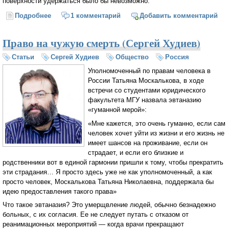
поверхности удержаться было бы невозможно.
Подробнее
о Священник Павел Флоренский — жене Анне в 1937
1 комментарий
Добавить комментарий
году: «Удел величия — страдание»
Право на чужую смерть (Сергей Худиев)
Статьи
Сергей Худиев
Общество
Россия
Уполномоченный по правам человека в
России Татьяна Москалькова, в ходе
встречи со студентами юридического
факультета МГУ назвала эвтаназию
«гуманной мерой»:
«Мне кажется, это очень гуманно, если сам
человек хочет уйти из жизни и его жизнь не
имеет шансов на проживание, если он
страдает, и если его близкие и
родственники вот в единой гармонии пришли к тому, чтобы прекратить
эти страдания… Я просто здесь уже не как уполномоченный, а как
просто человек, Москалькова Татьяна Николаевна, поддержала бы
идею предоставления такого права»
Что такое эвтаназия? Это умерщвление людей, обычно безнадежно
больных, с их согласия. Ее не следует путать с отказом от
реанимационных мероприятий — когда врачи прекращают