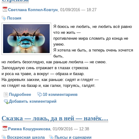
Светлана Коппел-Ковтун
, 01/09/2016 — 18:27
Поэзия
Я боюсь не любить, не любить всё равно
что не жить —
противление мира сломить до конца не
умею.
Я хотела не быть, а теперь очень хочется
быть,
но любить безоглядно, как раньше любила — не смею.
Запоздалую синь отражает в глазах стрекоза
и роса на траве, а вокруг — образа и базар.
На деревьях закхеи, как раньше: сидят и глядят —
но глядят на базар и, как галки, торгуясь, галдят.
Подробнее
о Стрекоза
10 комментариев
Добавить комментарий
Сказка — ложь, да в ней — намёк…
Римма Кошурникова
, 01/09/2016 — 12:38
Воскресная школа
Пьесы и сценарии