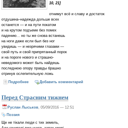
10, 21]
отнимут всё и славу и достаток
отдушина–надежда дольше всех
останется — и на пути покатом
и на крутом подъеме без помех
падению... но ты же снова встанешь
на ноги даже если был без ног
увидишь — и незрячими глазами —
свой путь и свой припрятанный порок
и на пороге нового и страшно-
неведомого может быть найдешь
последнюю опору правды брашно
отринув ослепительную ложь
Подробнее
о «отнимут всё и славу и достаток...»
Добавить комментарий
Перед Страсним тижнем
Руслан Лыськов
, 05/09/2016 — 12:51
Поэзия
Ще не тікали люди с тих земель,
Але гонителі вже чують запах крові,