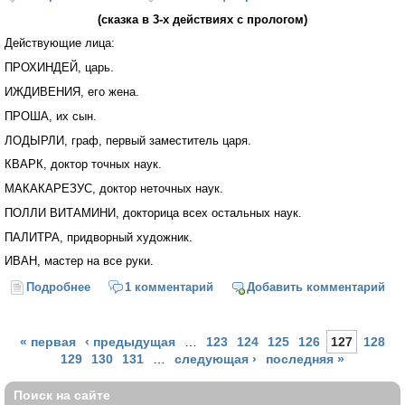
(сказка в 3-х действиях с прологом)
Действующие лица:
ПРОХИНДЕЙ, царь.
ИЖДИВЕНИЯ, его жена.
ПРОША, их сын.
ЛОДЫРЛИ, граф, первый заместитель царя.
КВАРК, доктор точных наук.
МАКАКАРЕЗУС, доктор неточных наук.
ПОЛЛИ ВИТАМИНИ, докторица всех остальных наук.
ПАЛИТРА, придворный художник.
ИВАН, мастер на все руки.
Подробнее
о Сказка — ложь, да в ней — намёк…
1 комментарий
Добавить комментарий
Страницы
« первая
‹ предыдущая
…
123
124
125
126
127
128
129
130
131
…
следующая ›
последняя »
Поиск на сайте