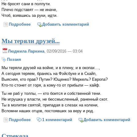
Не бросят сани в полпути.
Плечо подставят — не иначе,
Чтоб, взявшись за руки, идти.
Подробнее
о С годами дружба не ржавеет
Добавить комментарий
Мы теряли друзей...
Людмила Ларкина
, 02/09/2016 — 03:04
Поэзия
Мы теряли друзей на войне, и в плену, и в окопах…,
А сегодня теряем, бранясь на Фэйсбуке и в Скайп,
Выясняя, кто прав? Путин? Ющенко? Меркель? Европа?
Кто-то стонет от горя, а кому-то от прибыли — кайф.
Ты не раб у толпы, — кто боится и собственной тени.
Не игрушка у власти, не бессмысленный, раненный скот.
Ты в молитве святой, припадая в слезах на колени,
Вспомни наших отцов, постоявших за веру и род.
Подробнее
о Мы теряли друзей...
1 комментарий
Добавить комментарий
Стрекоза