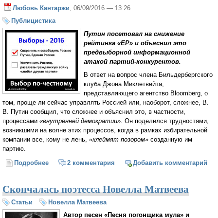
Любовь Кантаржи
, 06/09/2016 — 13:26
Публицистика
Путин посетовал на снижение
рейтинга «ЕР» и объяснил это
предвыборной информационной
атакой партий-конкурентов.
В ответ на вопрос члена Бильдербергского
клуба Джона Миклетвейта,
представляющего агентство Bloomberg, о
том, проще ли сейчас управлять Россией или, наоборот, сложнее, В.
В. Путин сообщил, что сложнее и объяснил это, в частности,
процессами
«внутренней демократии»
. Он поделился трудностями,
возникшими на волне этих процессов, когда в рамках избирательной
компании все, кому не лень,
«клеймят позором»
созданную им
партию.
Подробнее
о Путин заинтересован в победе «Единой России»
2 комментария
Добавить комментарий
Скончалась поэтесса Новелла Матвеева
Статьи
Новелла Матвеева
Автор песен «Песня погонщика мула» и