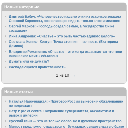
Новые интервью
Дмитрий Бабич: «Человечество надело очки из осколков зеркала
Снежной Королевы, позволяющие видеть только злое и мелкое»
Сергей Марнов: «Господь создал семью, а государство Он не
создавал»
Инна Андреева: «Счастье – это быть частью единого целого»
Светлана Коппел-Ковтун: Точка стояния — вечность (Екатерина
Демина)
Владимир Романенко: «Счастье – это когда оказывается что твои
юношеские мечты сбылись»
Думать или не думать?
Распадающаяся нравственность
1 из 10
→
Новые статьи
Наталья Нарочницкая: «Приговор России вынесен и обжалованию
не подлежит»
Петр I: pro et contra. Сохранение суверенитета, абсолютизм и
рывок к империи
Русский язык — это не только слово, но и духовное пространство
Минюст предложил отказаться от бумажных свидетельств о браке