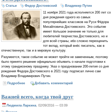
Статьи
Федор Достоевский
Владимир Путин
11 ноября 2021 года исполняется 200 лет со
дня рождения одного из самых
популярнейших классиков на Руси Фёдора
Михайловича Достоевского. Это событие
имеет большое значение не только для
любителей творчества Достоевского, но и
для всей страны, ибо сложно переоценить
тот вклад, который внёс писатель, как в
отечественную, так и в мировую культуру.
Разумеется, такое событие не может пройти не замеченным, поэтому
было принято решение официально объявить о начале подготовки к
этому грандиозному празднику. Указ о праздновании 200-летия со дня
рождения Федора Достоевского в 2021 году подписал лично сам
Владимир Владимирович Путин.
Подробнее
о Владимир Путин подписал Указ «О праздновании
Добавить комментарий
200-летия со дня рождения Ф.М. Достоевского»
Важней всего, когда твой друг
Людмила Ларкина
, 02/09/2016 — 03:09