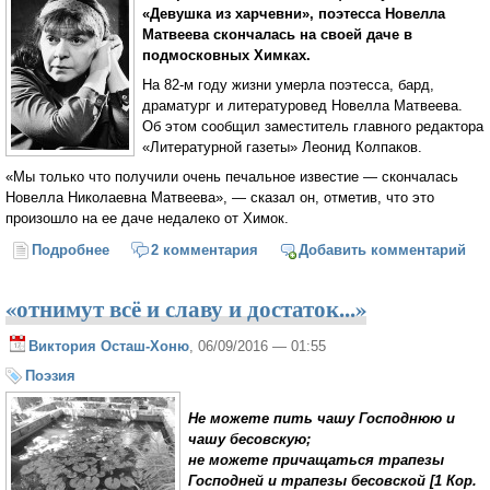
«Девушка из харчевни», поэтесса Новелла
Матвеева скончалась на своей даче в
подмосковных Химках.
На 82-м году жизни умерла поэтесса, бард,
драматург и литературовед Новелла Матвеева.
Об этом сообщил заместитель главного редактора
«Литературной газеты» Леонид Колпаков.
«Мы только что получили очень печальное известие — скончалась
Новелла Николаевна Матвеева», — сказал он, отметив, что это
произошло на ее даче недалеко от Химок.
Подробнее
о Скончалась поэтесса Новелла Матвеева
2 комментария
Добавить комментарий
«отнимут всё и славу и достаток...»
Виктория Осташ-Хоню
, 06/09/2016 — 01:55
Поэзия
Не можете пить чашу Господнюю и
чашу бесовскую;
не можете причащаться трапезы
Господней и трапезы бесовской [1 Кор.