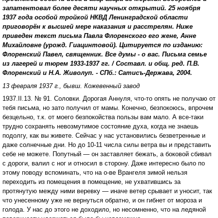
запатентовал более десяти научных открытий. 25 ноября
1937 года особой тройкой НКВД Ленинградской области
приговорён к высшей мере наказания и расстрелян. Ниже
приведен текст письма Павла Флоренского его жене, Анне
Михайловне (урожд. Гиацинтовой). Цитируется по изданию:
Флоренский Павел, священник. Все думы - о вас. Письма семье
из лагерей и тюрем 1933-1937 гг. / Составл. и общ. ред. П.В.
Флоренский и Н.А. Живолуп. - СПб.: Сатисъ-Держава, 2004.
13 февраля 1937 г., бывш. Кожевенный завод
1937.II.13. № 91. Соловки. Дорогая Аннуля, что-то опять не получаю от
тебя письма, но зато получил от мамы. Конечно, безпокоюсь, впрочем
безцельно, т.к. от моего безпокойства пользы вам мало. А все-таки
трудно сохранять невозмутимое состояние духа, когда не знаешь
подолгу, как вы живете. Сейчас у нас установились безветренные и
даже солнечные дни. Но до 10-11 числа силы ветра вы и представить
себе не можете. Попутный — он заставляет бежать, а боковой сбивал
с дороги, валил с ног и относил в сторону. Даже интересно было по
этому поводу вспоминать, что на о-ве Врангеля зимой нельзя
переходить из помещения в помещение, не ухватившись за
протянутую между ними веревку — иначе ветер срывает и уносит, так
что унесенному уже не вернуться обратно, и он гибнет от мороза и
голода. У нас до этого не доходило, но несомненно, что на ледяной