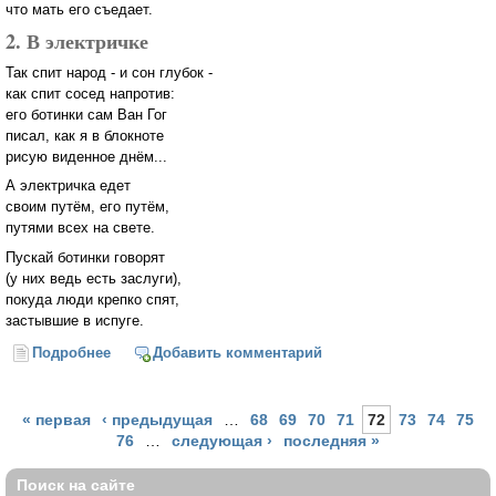
что мать его съедает.
2. В электричке
Так спит народ - и сон глубок -
как спит сосед напротив:
его ботинки сам Ван Гог
писал, как я в блокноте
рисую виденное днём...
А электричка едет
своим путём, его путём,
путями всех на свете.
Пускай ботинки говорят
(у них ведь есть заслуги),
покуда люди крепко спят,
застывшие в испуге.
Подробнее
о Этюды
Добавить комментарий
Страницы
« первая
‹ предыдущая
…
68
69
70
71
72
73
74
75
76
…
следующая ›
последняя »
Поиск на сайте