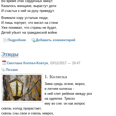
Во время этих сердечных минут.
Казалось женщине, вырастут дети
И счастье к ней за руку приведут.
Внимали хору усталые люди,
И лишь портрет, что висел на стене
Уже понимал, что страны не будет,
Детей убьют на гражданской войне.
Подробнее
о Женщина пела...
Добавить комментарий
Этюды
Светлана Коппел-Ковтун
, 03/11/2017 — 19:47
Поэзия
1. Коляска
Зима средь осени, мороз,
и летняя коляска -
в ней спит ребёнок между роз
на одеялке. Тряско
ему во сне: он как вопрос
сквозь холод прорастает,
сквозь сны свои и сквозь невроз,