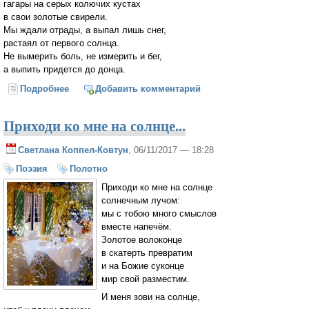
гагары на серых колючих кустах
в свои золотые свирели.
Мы ждали отрады, а выпал лишь снег,
растаял от первого солнца.
Не вымерить боль, не измерить и бег,
а выпить придется до донца.
Подробнее
о Мы - дальние люди...
Добавить комментарий
Приходи ко мне на солнце...
Светлана Коппел-Ковтун
, 06/11/2017 — 18:28
Поэзия
Полотно
Приходи ко мне на солнце
солнечным лучом:
мы с тобою много смыслов
вместе напечём.
Золотое волоконце
в скатерть превратим
и на Божие суконце
мир свой разместим.
И меня зови на солнце,