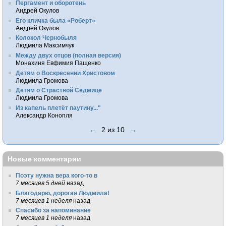
Пергамент и оборотень
Андрей Окулов
Его кличка была «Роберт»
Андрей Окулов
Колокол Чернобыля
Людмила Максимчук
Между двух отцов (полная версия)
Монахиня Евфимия Пащенко
Детям о Воскресении Христовом
Людмила Громова
Детям о Страстной Седмице
Людмила Громова
Из капель плетёт паутину..."
Александр Конопля
←
2 из 10
→
Новые комментарии
Поэту нужна вера кого-то в
7 месяцев 5 дней
назад
Благодарю, дорогая Людмила!
7 месяцев 1 неделя
назад
Спасибо за напоминание
7 месяцев 1 неделя
назад