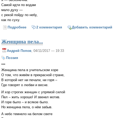
Самой идти по водам
мало духу —
с рекой пойду по небу,
как по суху.
Подробнее
о Грустит река...
2 комментария
Добавить комментарий
Женщина пела...
Андрей Попов
, 04/11/2017 — 19:33
Поэзия
***
Женщина пела в учительском хоре
О том, что живём в прекрасной стране,
В которой нет ни печали, ни горя –
Где говорят о любви и весне.
И хор строгих женщин с упрямой силой
Пел – жить хорошо! И звенел мотив.
И горе было – и всякое было.
Но женщина пела, о нём забыв.
А небо темнело на белом свете