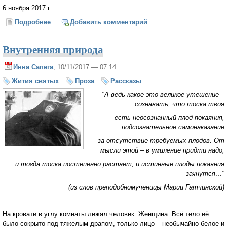
6 ноября 2017 г.
Подробнее
о “О чём писать?” – второй вопрос
Добавить комментарий
Внутренняя природа
Инна Сапега
, 10/11/2017 — 07:14
Жития святых
Проза
Рассказы
"А ведь какое это великое утешение –
сознавать, что тоска твоя
есть неосознанный плод покаяния,
подсознательное самонаказание
за отсутствие требуемых плодов. От
мысли этой – в умиление придти надо,
и тогда тоска постепенно растает, и истинные плоды покаяния
зачнутся…"
(из слов преподобномученицы Марии Гатчинской)
На кровати в углу комнаты лежал человек. Женщина. Всё тело её
было сокрыто под тяжелым драпом, только лицо – необычайно белое и