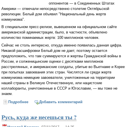
оппонентов — в Соединенных Штатах
Америки — отмечали непосредственно столетие Октябрьской
революции. Белый дом объявил "Национальный день жертв
коммунизма".
В специальном пресс-релизе, вывешенном на официальном сайте
американской администрации, было, в частности, объявлено
количество поминаемых жертв: 100 миллионов человек.
Сейчас не столь интересно, откуда именно появилась данная цифра.
Никакой расшифровки Белый дом не дает, поэтому остается
предположить, что там суммируются и жертвы Гражданской войны в
России, и солженицынские оценки с десятками миллионов
расстрелянных, и американские солдаты, убитые во Вьетнаме и Корее
при попытках завоевания этих стран. Числятся ли среди жертв
коммунизма немецкие завоеватели, уничтоженные на территории
нашей страны в Великую Отечественную, или нацистские
коллаборанты, уничтоженные в СССР и Югославии, — мы тоже не
знаем.
Подробнее
о День жертв западной либеральной демократии
Добавить комментарий
(Виктор Мараховский)
Русь, куда же несешься ты ?