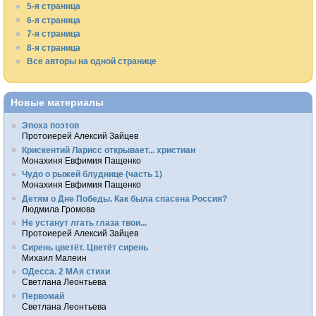
5-я страница
6-я страница
7-я страница
8-я страница
Все авторы на одной странице
Новые материалы
Эпоха поэтов
Протоиерей Алексий Зайцев
Крискентий Ларисс открывает... христиан
Монахиня Евфимия Пащенко
Чудо о рыжей блуднице (часть 1)
Монахиня Евфимия Пащенко
Детям о Дне Победы. Как была спасена Россия?
Людмила Громова
Не устанут лгать глаза твои...
Протоиерей Алексий Зайцев
Сирень цветёт. Цветёт сирень
Михаил Малеин
ОДесса. 2 МАя стихи
Светлана Леонтьева
Первомай
Светлана Леонтьева