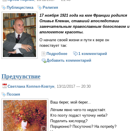
Публицистика
Религия
17 ноября 1921 года на юге Франции родился
Оливье Клеман, ставший впоследствии
замечательным православным богословом и
апологетом красоты.
О начале своей жизни и пути к вере он
повествует так:
Подробнее
о Жизненный путь Оливье
1 комментарий
Клемана
Добавить комментарий
Предчувствие
Светлана Коппел-Ковтун
, 13/11/2017 — 20:30
Поэзия
Ваш берег, мой берег...
Лёгким явно чего-то недостаёт.
Кто поэту подаст чуточку неба?
Поделить кислород?
Порционно? Посуточно? На потребу?