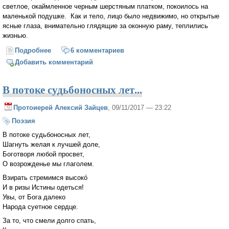
светлое, окаймленное черным шерстяным платком, покоилось на
маленькой подушке. Как и тело, лицо было недвижимо, но открытые
ясные глаза, внимательно глядящие за оконную раму, теплились
жизнью.
Подробнее
о Внутренняя природа
6 комментариев
Добавить комментарий
В потоке судьбоносных лет...
Протоиерей Алексий Зайцев
, 09/11/2017 — 23:22
Поэзия
В потоке судьбоносных лет,
Шагнуть желая к лучшей доле,
Боготворя любой просвет,
О возрожденье мы глаголем.
Взирать стремимся высокó
И в ризы Истины одеться!
Увы, от Бога далеко
Народа суетное сердце.
За то, что смели долго спать,