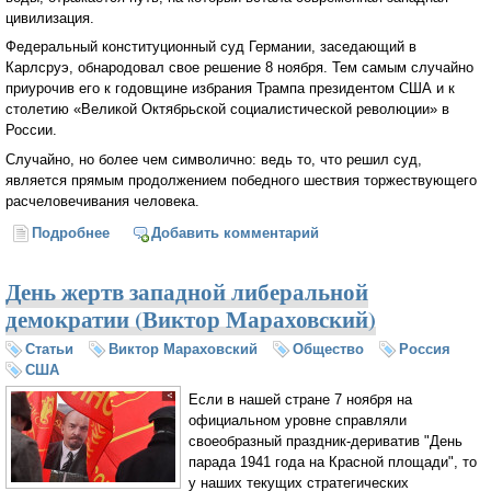
цивилизация.
Федеральный конституционный суд Германии, заседающий в
Карлсруэ, обнародовал свое решение 8 ноября. Тем самым случайно
приурочив его к годовщине избрания Трампа президентом США и к
столетию «Великой Октябрьской социалистической революции» в
России.
Случайно, но более чем символично: ведь то, что решил суд,
является прямым продолжением победного шествия торжествующего
расчеловечивания человека.
Подробнее
о Появление «третьего пола» несет угрозу для двух
Добавить комментарий
первых (Петр Акопов)
День жертв западной либеральной
демократии (Виктор Мараховский)
Статьи
Виктор Мараховский
Общество
Россия
США
Если в нашей стране 7 ноября на
официальном уровне справляли
своеобразный праздник-дериватив "День
парада 1941 года на Красной площади", то
у наших текущих стратегических