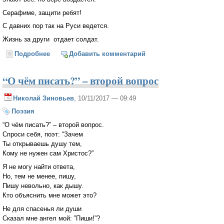
Серафиме, защити ребят!
С давних пор так на Руси ведется.
Жизнь за други отдает солдат.
Подробнее
о Доблестным российским воинам, исполняющим
Добавить комментарий
cвой долг в Сирии, посвящается.
“О чём писать?” – второй вопрос
Николай Зиновьев
, 10/11/2017 — 09:49
Поэзия
“О чём писать?” – второй вопрос.
Спроси себя, поэт: “Зачем
Ты открываешь душу тем,
Кому не нужен сам Христос?”
Я не могу найти ответа,
Но, тем не менее, пишу,
Пишу невольно, как дышу.
Кто объяснить мне может это?
Не для спасенья ли души
Сказал мне ангел мой: ”Пиши!”?