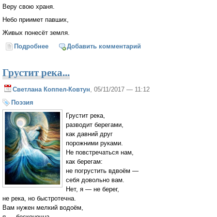
Веру свою храня.
Небо приимет павших,
Живых понесёт земля.
Подробнее
о Если случится бегство
Добавить комментарий
Грустит река...
Светлана Коппел-Ковтун
, 05/11/2017 — 11:12
Поэзия
Грустит река,
разводит берегами,
как давний друг
порожними руками.
Не повстречаться нам,
как берегам:
не погрустить вдвоём —
себя довольно вам.
Нет, я — не берег,
не река, но быстротечна.
Вам нужен мелкий водоём,
я — бесконечна.