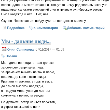
сегодня утренняя изморось превратила его в жижу под ногами. И люди
беспощадно, а может, отчаянно, топчут то, чему радовались накануне,
вдавливая сапогами вчерашний снег в грязную октябрьскую землю.
Была надежда и нет… Нет, нет…
Скучно. Через час и я пойду губить последнюю белизну.
Подробнее
о Нелюбовь
4 комментария
Добавить комментарий
Мы - дальние люди...
Юлия Санникова
, 07/11/2017 — 01:09
Поэзия
Мы - дальние люди, от вас далеко,
за солнцем запрятаны лица,
за временем выжить не так и легко,
неслись до конечности птицы.
Кричали и плакали, в горы и высь,
до самой высокой надежды,
я - радуга мира, упав до листвы,
сомкнула у вечности вежды.
Не думайте, ветер не бьет по устам,
а утром так жалобно пели