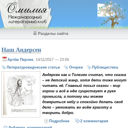
Перейти к основному содержанию
Омилия
Международный
литературный клуб
☰ Разделы сайта
Наш Андерсен
Артём Перлик
, 14/11/2017 — 23:04
Литературоведческие статьи
Очерки
Публицистика
Андерсен как и Толкиен считал, что сказка
– не детский жанр, хотя дети тоже могут
читать её. Главный посыл сказки – мир
хорош и всё в нём существует в руке
промысла, а потому мы можем
довериться небу и спокойно делать своё
дело – умножать во всём красоту и
творить добро.
Подробнее
о Наш Андерсен
2 комментария
Добавить комментарий