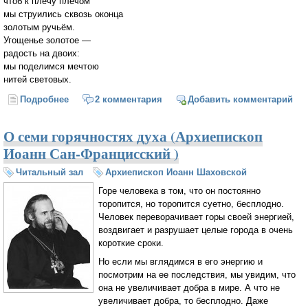
чтоб к плечу плечом
мы струились сквозь оконца
золотым ручьём.
Угощенье золотое —
радость на двоих:
мы поделимся мечтою
нитей световых.
Подробнее
о Приходи ко мне на солнце...
2 комментария
Добавить комментарий
О семи горячностях духа (Архиепископ
Иоанн Сан-Францисский )
Читальный зал
Архиепископ Иоанн Шаховской
Горе человека в том, что он постоянно
торопится, но торопится суетно, бесплодно.
Человек переворачивает горы своей энергией,
воздвигает и разрушает целые города в очень
короткие сроки.
Но если мы вглядимся в его энергию и
посмотрим на ее последствия, мы увидим, что
она не увеличивает добра в мире. А что не
увеличивает добра, то бесплодно. Даже