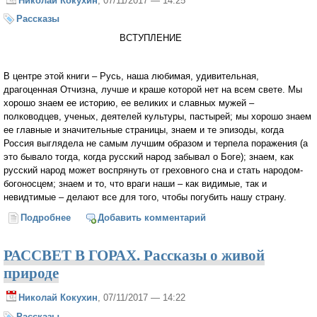
Николай Кокухин
, 07/11/2017 — 14:25
Рассказы
ВСТУПЛЕНИЕ
В центре этой книги – Русь, наша любимая, удивительная,
драгоценная Отчизна, лучше и краше которой нет на всем свете. Мы
хорошо знаем ее историю, ее великих и славных мужей –
полководцев, ученых, деятелей культуры, пастырей; мы хорошо знаем
ее главные и значительные страницы, знаем и те эпизоды, когда
Россия выглядела не самым лучшим образом и терпела поражения (а
это бывало тогда, когда русский народ забывал о Боге); знаем, как
русский народ может воспрянуть от греховного сна и стать народом-
богоносцем; знаем и то, что враги наши – как видимые, так и
невидтимые – делают все для того, чтобы погубить нашу страну.
Подробнее
о Русь, куда же несешься ты ?
Добавить комментарий
РАССВЕТ В ГОРАХ. Рассказы о живой
природе
Николай Кокухин
, 07/11/2017 — 14:22
Рассказы