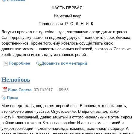
ЧАСТЬ ПЕРВАЯ
Небесный веер
Глава первая. Р О Д Н И К
Лагутин приехал в эту небольшую, затерянную среди диких отрогов
Саян деревушку всего на недельку-другую – навестить своих близких
родственников. Кроме того, ему хотелось осуществить свою
давнишюю мечту – написать несколько пейзажей, в которых Саянские
хребты должны играть одну из главных ролей.
Подробнее
о РАССВЕТ В ГОРАХ. Рассказы о живой природе
Добавить комментарий
Нелюбовь
Инна Сапега
, 07/11/2017 — 09:55
Проза
Мне всегда жаль, когда тает первый снег. Впрочем, это не жалость,
это какое-то иное чувство. Опустошение. Вчера он выпал, такой
чистый, прозрачный, давно забытый и оттого нереальный в этом сером
районе многоэтажных бетонных коробок. И лег на землю – тихий и
умиротворяющий – словно надежда, наконец, вселилась в сердце. А