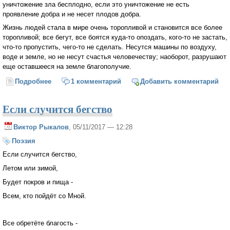
уничтожение зла бесплодно, если это уничтожение не есть
проявление добра и не несет плодов добра.
Жизнь людей стала в мире очень торопливой и становится все более
торопливой; все бегут, все боятся куда-то опоздать, кого-то не застать,
что-то пропустить, чего-то не сделать. Несутся машины по воздуху,
воде и земле, но не несут счастья человечеству; наоборот, разрушают
еще оставшееся на земле благополучие.
Подробнее
о О семи горячностях духа (Архиепископ Иоанн Сан-
1 комментарий
Добавить комментарий
Францисский )
Если случится бегство
Виктор Рыкалов
, 05/11/2017 — 12:28
Поэзия
Если случится бегство,
Летом или зимой,
Будет покров и пища -
Всем, кто пойдёт со Мной.
Все обретёте благость -