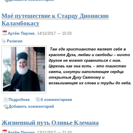
Моё путешествие к Старцу Дионисию
Каламбокасу
Артём Перлик
, 14/11/2017 — 15:03
Религия
Там где христианство являет себя в
красоте Духа, любви и свободы – ничто
другое не может сравниться с ним.
Церковь как она есть – это таинство
света, изнутри наполняющее сердца
открытые Духу Святому и
возвышающее их слова и труды до неба.
Подробнее
о Моё путешествие к Старцу Дионисию Каламбокасу
6 комментариев
Добавить комментарий
Жизненный путь Оливье Клемана
Артём Перлик
, 13/11/2017 — 21:43