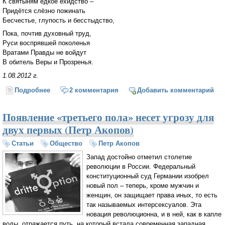
К святыням едкое ехидство –
Придётся слёзно пожинать
Бесчестье, глупость и бесстыдство,
Пока, почтив духовный труд,
Руси воспрявшей поколенья
Вратами Правды не войдут
В обитель Веры и Прозренья.
1.08.2012 г.
Подробнее
о В потоке судьбоносных лет...
2 комментария
Добавить комментарий
Появление «третьего пола» несет угрозу для
двух первых (Петр Акопов)
Статьи
Общество
Петр Акопов
Запад достойно отметил столетие
революции в России. Федеральный
конституционный суд Германии изобрел
новый пол – теперь, кроме мужчин и
женщин, он защищает права иных, то есть
так называемых интерсексуалов. Эта
новация революционна, и в ней, как в капле
воды, отражается путь, на который встала современная западная