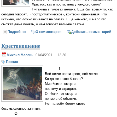
Христос, как и постистина у каждого своя?
Путаница в головах велика. Ещё бы, время-то, как
сегодня говорят, «постдогматическое», критерии оценивания, что
истинно, что ложно исчезают на глазах. Ещё немного, и мало кто
сможет даже понять, о чём говорят великие святые.
Подробнее
о Зачем догматы? Непривычный ракурс
3 комментария
Добавить комментарий
Крестоношение
Михаил Малеин
, 01/04/2021 — 18:30
Поэзия
-1-
Всё легче нести крест, всё легче…
Когда же такое бывает?
Мир боится смерти,
поэтому и страдает.
Он бежит от смерти
прямо в её объятия.
Нет на всём белом свете
бессмысленнее занятия.
-2-