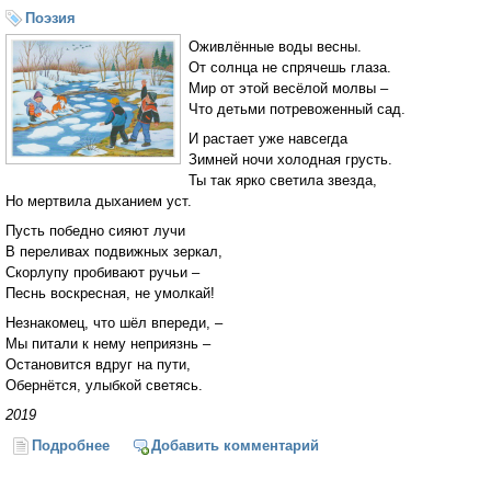
Поэзия
Оживлённые воды весны.
От солнца не спрячешь глаза.
Мир от этой весёлой молвы –
Что детьми потревоженный сад.
И растает уже навсегда
Зимней ночи холодная грусть.
Ты так ярко светила звезда,
Но мертвила дыханием уст.
Пусть победно сияют лучи
В переливах подвижных зеркал,
Скорлупу пробивают ручьи –
Песнь воскресная, не умолкай!
Незнакомец, что шёл впереди, –
Мы питали к нему неприязнь –
Остановится вдруг на пути,
Обернётся, улыбкой светясь.
2019
Подробнее
о Оживлённые воды весны
Добавить комментарий