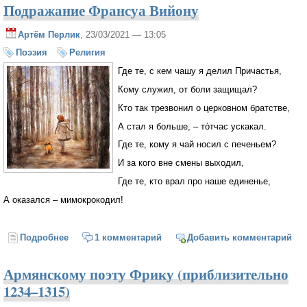
Подражание Франсуа Вийону
Артём Перлик
, 23/03/2021 — 13:05
Поэзия
Религия
Где те, с кем чашу я делил Причастья,
Кому служил, от боли защищал?
Кто так трезвонил о церковном братстве,
А стал я больше, – то́тчас ускакал.
Где те, кому я чай носил с печеньем?
И за кого вне смены выходил,
Где те, кто врал про наше единенье,
А оказался – мимокрокодил!
Подробнее
о Подражание Франсуа Вийону
1 комментарий
Добавить комментарий
Армянскому поэту Фрику (приблизительно
1234–1315)