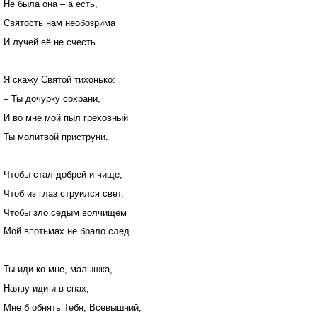
Не была она – а есть,
Святость нам необозрима
И лучей её не счесть.
Я скажу Святой тихонько:
– Ты дочурку сохрани,
И во мне мой пыл греховный
Ты молитвой приструни.
Чтобы стал добрей и чище,
Чтоб из глаз струился свет,
Чтобы зло седым волчищем
Мой впотьмах не брало след.
Ты иди ко мне, малышка,
Наяву иди и в снах,
Мне б обнять Тебя, Всевышний,