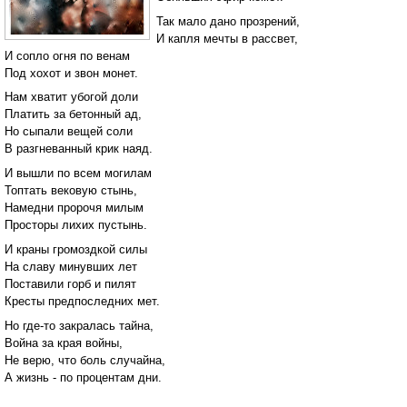
Так мало дано прозрений,
И капля мечты в рассвет,
И сопло огня по венам
Под хохот и звон монет.
Нам хватит убогой доли
Платить за бетонный ад,
Но сыпали вещей соли
В разгневанный крик наяд.
И вышли по всем могилам
Топтать вековую стынь,
Намедни пророчя милым
Просторы лихих пустынь.
И краны громоздкой силы
На славу минувших лет
Поставили горб и пилят
Кресты предпоследних мет.
Но где-то закралась тайна,
Война за края войны,
Не верю, что боль случайна,
А жизнь - по процентам дни.