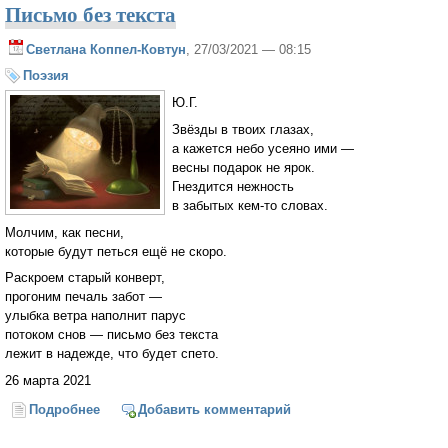
Письмо без текста
Светлана Коппел-Ковтун
, 27/03/2021 — 08:15
Поэзия
Ю.Г.
Звёзды в твоих глазах,
а кажется небо усеяно ими —
весны подарок не ярок.
Гнездится нежность
в забытых кем-то словах.
Молчим, как песни,
которые будут петься ещё не скоро.
Раскроем старый конверт,
прогоним печаль забот —
улыбка ветра наполнит парус
потоком снов — письмо без текста
лежит в надежде, что будет спето.
26 марта 2021
Подробнее
о Письмо без текста
Добавить комментарий