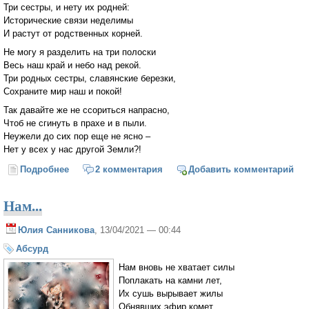
Три сестры, и нету их родней:
Исторические связи неделимы
И растут от родственных корней.
Не могу я разделить на три полоски
Весь наш край и небо над рекой.
Три родных сестры, славянские березки,
Сохраните мир наш и покой!
Так давайте же не ссориться напрасно,
Чтоб не сгинуть в прахе и в пыли.
Неужели до сих пор еще не ясно –
Нет у всех у нас другой Земли?!
Подробнее
о Славянские березки
2 комментария
Добавить комментарий
Нам...
Юлия Санникова
, 13/04/2021 — 00:44
Абсурд
Нам вновь не хватает силы
Поплакать на камни лет,
Их сушь вырывает жилы
Обнявших эфир комет.