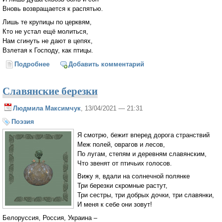
Вновь возвращается к распятью.
Лишь те крупицы по церквям,
Кто не устал ещё молиться,
Нам сгинуть не дают в цепях,
Взлетая к Господу, как птицы.
Подробнее
о "Спаси нас Отче от войны..."
Добавить комментарий
Славянские березки
Людмила Максимчук
, 13/04/2021 — 21:31
Поэзия
Я смотрю, бежит вперед дорога странствий
Меж полей, оврагов и лесов,
По лугам, степям и деревням славянским,
Что звенят от птичьих голосов.
Вижу я, вдали на солнечной полянке
Три березки скромные растут,
Три сестры, три добрых дочки, три славянки,
И меня к себе они зовут!
Белоруссия, Россия, Украина –