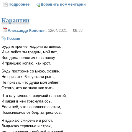
Подробнее
о Нам...
Добавить комментарий
Карантин
Александр Конопля
, 12/04/2021 — 09:33
Поэзия
Будьте крепче, ладони из шёлка,
И не лейся ты градом, мой пот,
Все дела положил я на полку
И траншею копаю, как крот.
Будь построже со мною, хозяин,
Не привык я без устали рыть,
Не привык, что душа моя зябнет,
Оттого, что не знаю как жить.
Что случилось с родимой планетой,
И какая в ней треснула ось,
Если всё, что наполнено светом,
Покосившись от бед, затряслось.
Я вдыхаю смиренье и ропот,
Выдыхаю терпенье и страх,
Будь, траншея, глубокой и ровной,