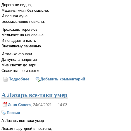
Дорога не видна,
Машины мчат без смысла,
И полная луна
Бессмысленно повисла.
Прохожий, торопясь,
Мелькает на мгновенье
И попадает в пасть
Внезапному забвенью.
И только фонари
Да купола напротив
Мне светят до зари
Спасительно и кротко.
Подробнее
о Локдаун
Добавить комментарий
А Лазарь все-таки умер
Инна Сапега
, 24/04/2021 — 14:03
Поэзия
А Лазарь все-таки умер…
Лежал пару дней в постели,