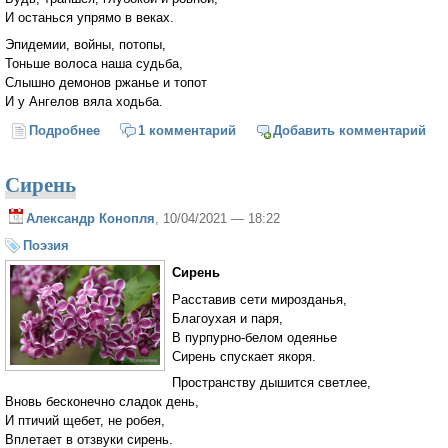
И останься упрямо в веках.
Эпидемии, войны, потопы,
Тоньше волоса наша судьба,
Слышно демонов ржанье и топот
И у Ангелов вяла ходьба.
Подробнее
о Карантин
1 комментарий
Добавить комментарий
Сирень
Александр Конопля
, 10/04/2021 — 18:22
Поэзия
Сирень
Расставив сети мирозданья,
Благоухая и паря,
В пурпурно-белом одеянье
Сирень спускает якоря.
Пространству дышится светлее,
Вновь бесконечно сладок день,
И птичий щебет, не робея,
Вплетает в отзвуки сирень.