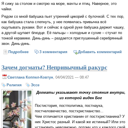
Я сижу за столом и смотрю на море, мачты и птиц. Наверное, это
чайки.
Рядом со мной бабушка пьет утренний цикорий с булочкой. С тех пор,
как бабушка стала слепнуть, у нее появилась привычка всё
ощупывать руками. Вот и сейчас в одной руке бабушка держит чашку,
а другой щупает блюдце. Её пальцы – холодные и сухие – стучат по
тонкой керамике. Динь-динь – раздается приглушенный серебрянный
звон. Динь-динь.
Подробнее
о Лицо человека
3 комментария
Добавить комментарий
Зачем догматы? Непривычный ракурс
Светлана Коппел-Ковтун
, 04/04/2021 — 08:47
Религия
Эссе
Догматы указывают точку стояния внутри,
из которой виден Бог
Постистория, постполитика, постнаука,
постчеловечество, постхристианство...
Чем отличается христианин от постхристианина? У
них Христос разный. И какой же истинный? Или это
установить невозможно, потому что у каждого свой