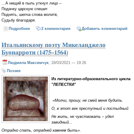
…А нищий в пыль уткнул лицо –
Подачку царскую спешит
Поднять, шепча слова молитв,
Судьбу благодаря.
Подробнее
о Армянскому поэту Фрику (приблизительно 1234–
2 комментария
Добавить комментарий
1315)
Итальянскому поэту Микеланджело
Буонарроти (1475–1564)
Людмила Максимчук
, 18/03/2021 — 19:26
Поэзия
Из литературно-образовательного цикла
"ЛЕПЕСТКИ"
«Молчи, прошу, не смей меня будить.
О, в этот век преступный и постыдный
Не жить, не чувствовать – удел
завидный...
Отрадно спать, отрадней камнем быть».