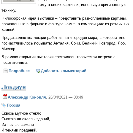
тему в своих картинах, используя оригинальную
технику.
Философская идея выставки – представить разноплановые картины,
проявленные в формах и фактуре камня, в композициях из различных
камней.
Представляю коллекции работ из пяти городов мира, в которых мне
посчастливилось побывать: Анталия, Сочи, Великий Новгород, Лоо,
Мисхор.
В рамках открытия выставки состоялась творческая встреча с
посетителями.
Подробнее
о Персональная выставка «Каменный век», Великий
Добавить комментарий
Новгород, 19 февраля – 13 марта 2021 года
Локдаун
Александр Конопля
, 26/04/2021 — 08:49
Поэзия
Сквозь мутное стекло
Смотрю на склепы зданий,
Их пылью замело
И тенями преданий.