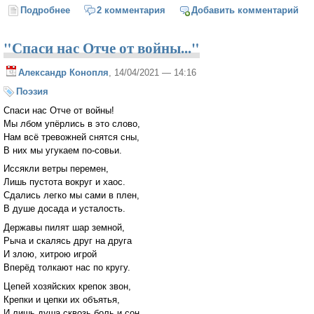
Подробнее
о Марии
2 комментария
Добавить комментарий
"Спаси нас Отче от войны..."
Александр Конопля
, 14/04/2021 — 14:16
Поэзия
Спаси нас Отче от войны!
Мы лбом упёрлись в это слово,
Нам всё тревожней снятся сны,
В них мы угукаем по-совьи.
Иссякли ветры перемен,
Лишь пустота вокруг и хаос.
Сдались легко мы сами в плен,
В душе досада и усталость.
Державы пилят шар земной,
Рыча и скалясь друг на друга
И злою, хитрою игрой
Вперёд толкают нас по кругу.
Цепей хозяйских крепок звон,
Крепки и цепки их объятья,
И лишь душа сквозь боль и сон