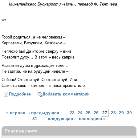
Микеланджело Буонарроти «Ночь», перевод Ф. Тютчева
***
Горой родиться, а не человеком –
Карпатами, Везувием, Казбеком –
Неплохо бы! Да кто же сверху – вниз
Позволит духу… В этом – весь каприз
Развития души в дрожащем теле…
Не завтра, не на будущей неделе –
Сейчас! Ответствуй. Соответствуй. Или…
Сам станешь – камнем – в некоторым стиле.
Подробнее
о Итальянскому поэту Микеланджело Буонарроти
Добавить комментарий
(1475–1564)
Страницы
« первая
‹ предыдущая
…
23
24
25
26
27
28
29
30
31
…
следующая ›
последняя »
Поиск на сайте