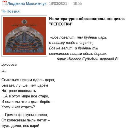
Людмила Максимчук
, 18/03/2021 — 19:35
Поэзия
Из литературно-образовательного цикла
"ЛЕПЕСТКИ"
«Бог повелит, ты будешь царь,
я посажу тебя в чертог,
Бог не велит, и будешь ты
скитаться нищим вдоль дорог».
Фрик «Колесо Судьбы», перевод В.
Брюсова
***
Скитаться нищим вдоль дорог,
Бывает, лучше, чем царём
На троне восседать.
…А в этом мире всё старо,
И если мы что в долг берём –
Кому и как отдать?
…Гремит фортуны колесо,
От колесницы пыль летит –
Будь долог, век царя!