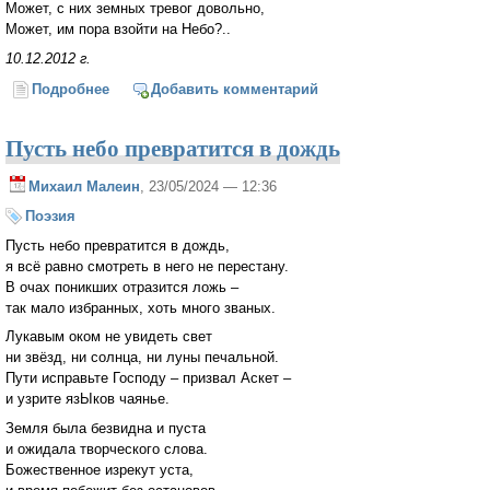
Может, с них земных тревог довольно,
Может, им пора взойти на Небо?..
10.12.2012 г.
Подробнее
о Грустно нам, когда приходит осень...
Добавить комментарий
Пусть небо превратится в дождь
Михаил Малеин
, 23/05/2024 — 12:36
Поэзия
Пусть небо превратится в дождь,
я всё равно смотреть в него не перестану.
В очах поникших отразится ложь –
так мало избранных, хоть много званых.
Лукавым оком не увидеть свет
ни звёзд, ни солнца, ни луны печальной.
Пути исправьте Господу – призвал Аскет –
и узрите язЫков чаянье.
Земля была безвидна и пуста
и ожидала творческого слова.
Божественное изрекут уста,