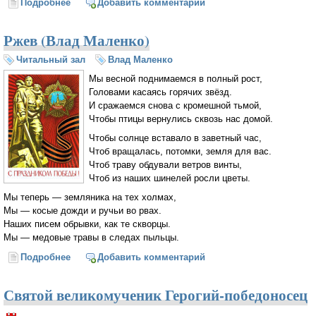
Подробнее
о Наконец я дождался вечерней поры
Добавить комментарий
Ржев (Влад Маленко)
Читальный зал
Влад Маленко
Мы весной поднимаемся в полный рост,
Головами касаясь горячих звёзд.
И сражаемся снова с кромешной тьмой,
Чтобы птицы вернулись сквозь нас домой.
Чтобы солнце вставало в заветный час,
Чтоб вращалась, потомки, земля для вас.
Чтоб траву обдували ветров винты,
Чтоб из наших шинелей росли цветы.
Мы теперь — земляника на тех холмах,
Мы — косые дожди и ручьи во рвах.
Наших писем обрывки, как те скворцы.
Мы — медовые травы в следах пыльцы.
Подробнее
о Ржев (Влад Маленко)
Добавить комментарий
Святой великомученик Герогий-победоносец