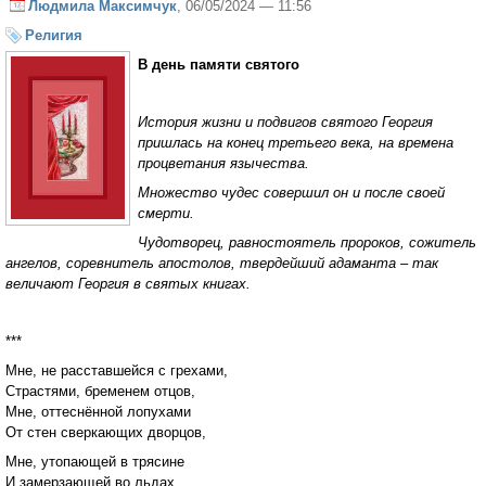
Людмила Максимчук
, 06/05/2024 — 11:56
Религия
В день памяти святого
История жизни и подвигов святого Георгия
пришлась на конец третьего века, на времена
процветания язычества.
Множество чудес совершил он и после своей
смерти.
Чудотворец, равностоятель пророков, сожитель
ангелов, соревнитель апостолов, твердейший адаманта – так
величают Георгия в святых книгах.
***
Мне, не расставшейся с грехами,
Страстями, бременем отцов,
Мне, оттеснённой лопухами
От стен сверкающих дворцов,
Мне, утопающей в трясине
И замерзающей во льдах,