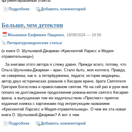
аргументированные ответы.
Подробнее
о ВЕЛИЧАЙШАЯ РУССКАЯ ТРАГЕДИЯ
Добавить комментарий
Больше, чем детектив
Монахиня Евфимия Пащенко
, 18/09/2024 — 19:59
Литературоведческие статьи
(о книге О. Шульчевой-Джарман «Крискентий Ларисс и Медея-
отравительница»)
За книгами этого автора я слежу давно. Прежде всего, потому, что
Ольга Шульчева-Джарман – врач. Стало быть, моя коллега. Правда,
не северянка, как я, а петербурженка, педагог, историк медицины,
автор двух исторических романов о Кесарии враче, брате Святителя
Григория Богослова и православном святом. Но на сей раз в руки мне
попало не долгожданное продолжение романа-жития святого Кесария-
врача, а выпущенная тем же издательством «Преспект» приятно
изданная книжка с картинками под интригующим названием
«Крискентий Ларсисс и Медея-отравительница». О чем же эта новая
книга О. Шульчевой-Джарман? А вот о чем.
Подробнее
о Больше, чем детектив
Добавить комментарий