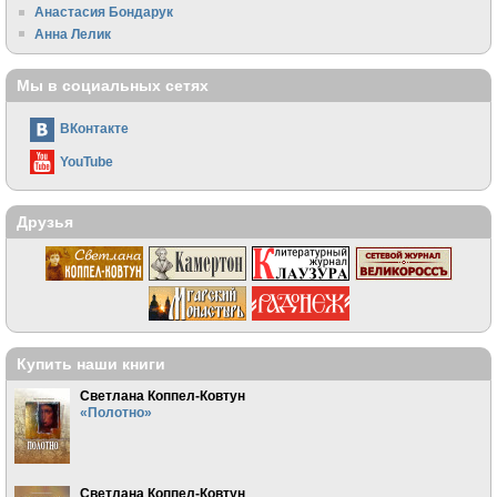
Анастасия Бондарук
Анна Лелик
Мы в социальных сетях
ВКонтакте
YouTube
Друзья
Купить наши книги
Светлана Коппел-Ковтун
«Полотно»
Светлана Коппел-Ковтун