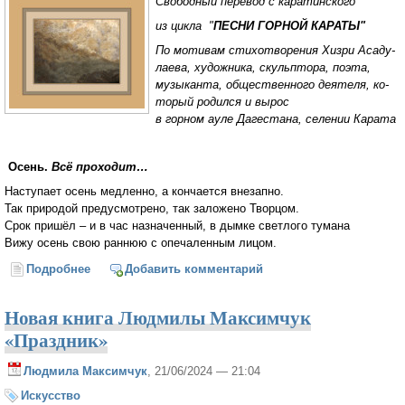
Свободный перевод с каратинского
из цикла "
ПЕСНИ ГОРНОЙ КАРАТЫ"
По мо­ти­вам сти­хо­тво­ре­ния Хиз­ри Аса­ду­
лае­ва, ху­дож­ни­ка, скульп­то­ра, по­эта,
му­зы­кан­та, об­ще­ст­вен­но­го дея­те­ля, ко­
то­рый ро­дил­ся и вы­рос
в гор­ном ау­ле Да­ге­ста­на, се­ле­нии Ка­ра­та
Осень.
Всё проходит…
Наступает осень медленно, а кончается внезапно.
Так природой предусмотрено, так заложено Творцом.
Срок пришёл – и в час назначенный, в дымке светлого тумана
Вижу осень свою раннюю с опечаленным лицом.
Подробнее
о Осень. Всё проходит…
Добавить комментарий
Новая книга Людмилы Максимчук
«Праздник»
Людмила Максимчук
, 21/06/2024 — 21:04
Искусство