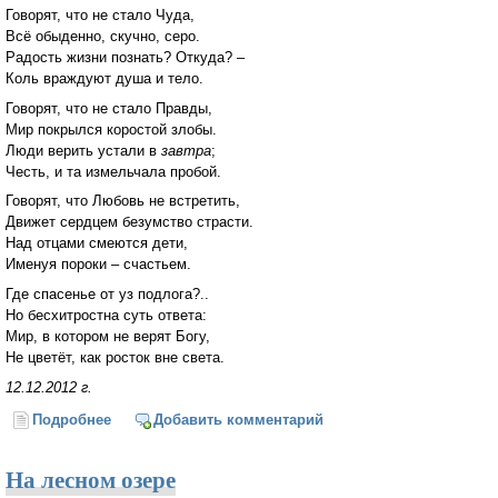
Говорят, что не стало Чуда,
Всё обыденно, скучно, серо.
Радость жизни познать? Откуда? –
Коль враждуют душа и тело.
Говорят, что не стало Правды,
Мир покрылся коростой злобы.
Люди верить устали в
завтра
;
Честь, и та измельчала пробой.
Говорят, что Любовь не встретить,
Движет сердцем безумство страсти.
Над отцами смеются дети,
Именуя пороки – счастьем.
Где спасенье от уз подлога?..
Но бесхитростна суть ответа:
Мир, в котором не верят Богу,
Не цветёт, как росток вне света.
12.12.2012 г.
Подробнее
о Говорят, что не стало Чуда...
Добавить комментарий
На лесном озере