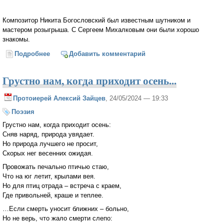
Композитор Никита Богословский был известным шутником и
мастером розыгрыша. С Сергеем Михалковым они были хорошо
знакомы.
Подробнее
о В огороде бузина, а в телевизоре Михалков
Добавить комментарий
Грустно нам, когда приходит осень...
Протоиерей Алексий Зайцев
, 24/05/2024 — 19:33
Поэзия
Грустно нам, когда приходит осень:
Сняв наряд, природа увядает.
Но природа лучшего не просит,
Скорых нег весенних ожидая.
Провожать печально птичью стаю,
Что на юг летит, крылами вея.
Но для птиц отрада – встреча с краем,
Где привольней, краше и теплее.
…Если смерть уносит ближних – больно,
Но не верь, что жало смерти слепо: