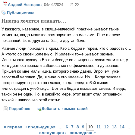
Андрей Нестеров
, 04/04/2024 — 21:22
Публицистика
Иногда хочется плакать…
У каждого, наверное, в священнической практике бывают такие
моменты, когда молитва растворяется со слезами. Я не о слезе
покаянной. Есть другие слёзы, и другая боль.
Разные люди приходят в храм. Кто с бедой и горем, кто с радостью…
А кто-то со своей болезнью. И болезни тоже бывают разные.
Испытывают нужду в Боге и беседе со священнослужителем и те, у
кого диагностировали заболевание не физическое, а душевное.
Пришёл ко мне мальчишка, которого знаю давно. Впрочем, уже
взрослый человек. Да, я знал о его болезни. Но… Когда таковая
прогрессирует просто на глазах, когда перед тобой живая
иллюстрация к учебнику… Вот эта беда и вызывает слёзы. И ведь,
такой он не один. Но, в какой-то мере, этот визит стал отправной
точкой к написанию этой статьи.
Подробнее
о Священник и психотерапия
Добавить комментарий
Страницы
« первая
‹ предыдущая
…
6
7
8
9
10
11
12
13
14
…
следующая ›
последняя »