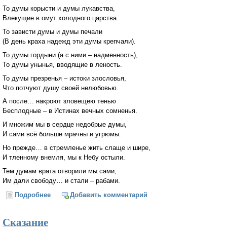
То думы корысти и думы лукавства,
Влекущие в омут холодного царства.
То зависти думы и думы печали
(В день краха надежд эти думы крепчали).
То думы гордыни (а с ними – надменность),
То думы унынья, вводящие в леность.
То думы презренья – истоки злословья,
Что потчуют душу своей нелюбовью.
А после… накроют зловещею тенью
Бесплодные – в Истинах вечных сомненья.
И множим мы в сердце недобрые думы,
И сами всё больше мрачны и угрюмы.
Но прежде… в стремленье жить слаще и шире,
И тленному внемля, мы к Небу остыли.
Тем думам врата отворили мы сами,
Им дали свободу… и стали – рабами.
Подробнее
о Недобрые думы
Добавить комментарий
Сказание