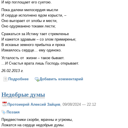
И мiр поглощает его суетою.
Пока далеки милосердия мысли
И сердце исполнено ядом корысти, –
Оно выгорает от злобы и мести,
Оно одурманено токами лести;
Сражаться за Истину тает стремленье
И кажется здравым – со злом примиренье;
В исканье земного прибытка и прока
Измаялось сердце… ему одиноко.
Усталость от жизни – такое бывает.
…И Счастья врата лишь Господь открывает.
26.02.2013 г.
Подробнее
о Усталость от жизни
Добавить комментарий
Недобрые думы
Протоиерей Алексий Зайцев
, 09/08/2024 — 22:12
Поэзия
Предвестники скорби, мрачны и угрюмы,
Ложатся на сердце недобрые думы.