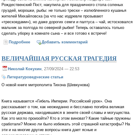
Рождественский Пост, накупила для праздничного стола соленых
груздей, морошки, рыбы: не только трески – излюбленного кушанья
жителей Михайловска (за что нас издревле прозывают
«трескоедами»), но даже дорогих семги и палтуса – чай, истосковался
мальчик за полгода по северной рыбке! Теперь оставалось только
сделать уборку в комнате сына – и все готово к встрече!
Подробнее
о О чем плачет Анна
Добавить комментарий
ВЕЛИЧАЙШАЯ РУССКАЯ ТРАГЕДИЯ
Николай Кокухин
, 27/09/2024 — 22:53
Литературоведческие статьи
О новой книге митрополита Тихона (Шевкунова)
Книга называется «Гибель Империи. Российский урок». Она
рассказывает о том, как неожиданно и бесславно погибла великая
русская держава, находившаяся в зените своей славы и могущества.
Как это могло произойти? Кто в этом виноват? Какие тайные пружины
сработали? Можно ли было избежать этой страшной катастрофы? На
эти и на многие другие вопросы книга дает ясные и