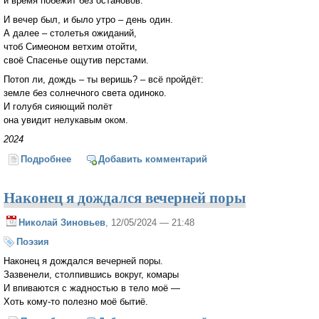
и время побежит без остановов.
И вечер был, и было утро – день один.
А далее – столетья ожиданий,
чтоб Симеоном ветхим отойти,
своё Спасенье ощутив перстами.
Потоп ли, дождь – ты веришь? – всё пройдёт:
земле без солнечного света одиноко.
И голубя сияющий полёт
она увидит нелукавым оком.
2024
Подробнее
о Пусть небо превратится в дождь
Добавить комментарий
Наконец я дождался вечерней поры
Николай Зиновьев
, 12/05/2024 — 21:48
Поэзия
Наконец я дождался вечерней поры.
Зазвенели, столпившись вокруг, комары
И впиваются с жадностью в тело моё —
Хоть кому-то полезно моё бытиё.