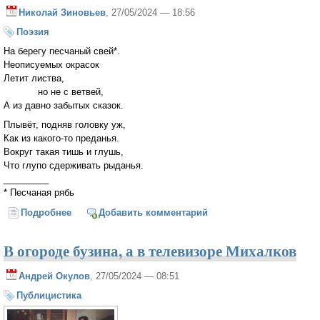
Николай Зиновьев
, 27/05/2024 — 18:56
Поэзия
На берегу песчаный свей*.
Неописуемых окрасок
Летит листва,
но не с ветвей,
А из давно забытых сказок.
Плывёт, подняв головку уж,
Как из какого-то преданья.
Вокруг такая тишь и глушь,
Что глупо сдерживать рыданья.
_________
* Песчаная рябь
Подробнее
о На лесном озере
Добавить комментарий
В огороде бузина, а в телевизоре Михалков
Андрей Окулов
, 27/05/2024 — 08:51
Публицистика