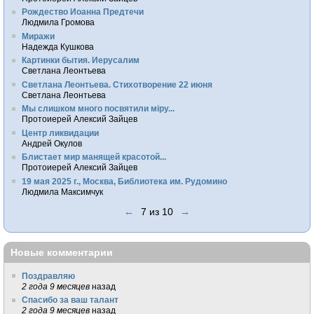
Рождество Иоанна Предтечи
Людмила Громова
Миражи
Надежда Кушкова
Картинки бытия. Иерусалим
Светлана Леонтьева
Светлана Леонтьева. Стихотворение 22 июня
Светлана Леонтьева
Мы слишком много посвятили мiру...
Протоиерей Алексий Зайцев
Центр ликвидации
Андрей Окулов
Блистает мир манящей красотой...
Протоиерей Алексий Зайцев
19 мая 2025 г., Москва, Библиотека им. Рудомино
Людмила Максимчук
←
7 из 10
→
Новые комментарии
Поздравляю
2 года 9 месяцев
назад
Спасибо за ваш талант
2 года 9 месяцев
назад