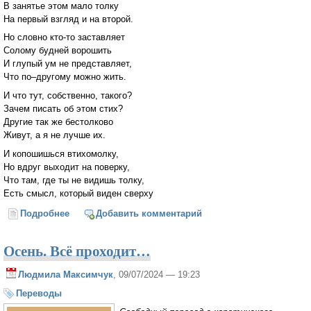
В занятье этом мало толку
На первый взгляд и на второй.
Но словно кто-то заставляет
Солому будней ворошить
И глупый ум не представляет,
Что по–другому можно жить.
И что тут, собственно, такого?
Зачем писать об этом стих?
Другие так же бестолково
Живут, а я не лучше их.
И копошишься втихомолку,
Но вдруг выходит на поверку,
Что там, где ты не видишь толку,
Есть смысл, который виден сверху
Подробнее
о Опять ищу в стогу иголку
Добавить комментарий
Осень. Всё проходит…
Людмила Максимчук
, 09/07/2024 — 19:23
Переводы