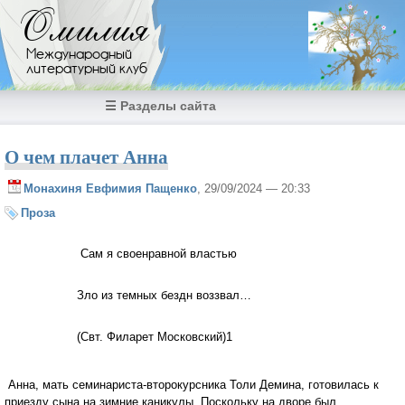
Перейти к основному содержанию
Омилия
Международный
литературный клуб
☰ Разделы сайта
О чем плачет Анна
Монахиня Евфимия Пащенко
, 29/09/2024 — 20:33
Проза
Сам я своенравной властью
Зло из темных бездн воззвал…
(Свт. Филарет Московский)1
Анна, мать семинариста-второкурсника Толи Демина, готовилась к
приезду сына на зимние каникулы. Поскольку на дворе был