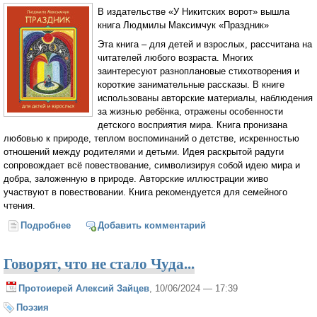
В издательстве «У Никитских ворот» вышла
книга Людмилы Максимчук «Праздник»
Эта книга – для детей и взрослых, рассчитана на
читателей любого возраста. Многих
заинтересуют разноплановые стихотворения и
короткие занимательные рассказы. В книге
использованы авторские материалы, наблюдения
за жизнью ребёнка, отражены особенности
детского восприятия мира. Книга пронизана
любовью к природе, теплом воспоминаний о детстве, искренностью
отношений между родителями и детьми. Идея раскрытой радуги
сопровождает всё повествование, символизируя собой идею мира и
добра, заложенную в природе. Авторские иллюстрации живо
участвуют в повествовании. Книга рекомендуется для семейного
чтения.
Подробнее
о Новая книга Людмилы Максимчук «Праздник»
Добавить комментарий
Говорят, что не стало Чуда...
Протоиерей Алексий Зайцев
, 10/06/2024 — 17:39
Поэзия