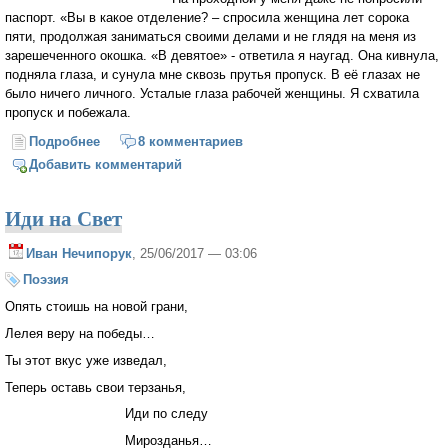
паспорт. «Вы в какое отделение? – спросила женщина лет сорока
пяти, продолжая заниматься своими делами и не глядя на меня из
зарешеченного окошка. «В девятое» - ответила я наугад. Она кивнула,
подняла глаза, и сунула мне сквозь прутья пропуск. В её глазах не
было ничего личного. Усталые глаза рабочей женщины. Я схватила
пропуск и побежала.
Подробнее
о Дернуть за ноги
8 комментариев
Добавить комментарий
Иди на Свет
Иван Нечипорук
, 25/06/2017 — 03:06
Поэзия
Опять стоишь на новой грани,
Лелея веру на победы…
Ты этот вкус уже изведал,
Теперь оставь свои терзанья,
Иди по следу
Мирозданья…