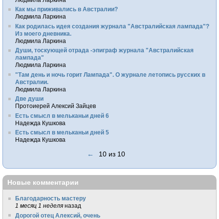
Как мы приживались в Австралии?
Людмила Ларкина
Как родилась идея создания журнала "Австралийская лампада"?
Из моего дневника.
Людмила Ларкина
Души, тоскующей отрада -эпиграф журнала "Австралийская
лампада"
Людмила Ларкина
"Там день и ночь горит Лампада". О журнале летопись русских в
Австралии.
Людмила Ларкина
Две души
Протоиерей Алексий Зайцев
Есть смысл в мельканьи дней 6
Надежда Кушкова
Есть смысл в мельканьи дней 5
Надежда Кушкова
←
10 из 10
Новые комментарии
Благодарность мастеру
1 месяц 1 неделя
назад
Дорогой отец Алексий, очень