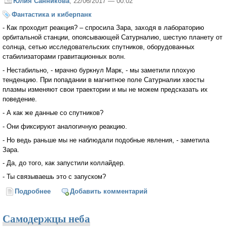
Юлия Санникова
, 22/06/2017 — 00:02
Фантастика и киберпанк
- Как проходит реакция? – спросила Зара, заходя в лабораторию
орбитальной станции, опоясывающей Сатурналию, шестую планету от
солнца, сетью исследовательских спутников, оборудованных
стабилизаторами гравитационных волн.
- Нестабильно, - мрачно буркнул Марк, - мы заметили плохую
тенденцию. При попадании в магнитное поле Сатурналии хвосты
плазмы изменяют свои траектории и мы не можем предсказать их
поведение.
- А как же данные со спутников?
- Они фиксируют аналогичную реакцию.
- Но ведь раньше мы не наблюдали подобные явления, - заметила
Зара.
- Да, до того, как запустили коллайдер.
- Ты связываешь это с запуском?
Подробнее
о Парадоксы времени
Добавить комментарий
Самодержцы неба