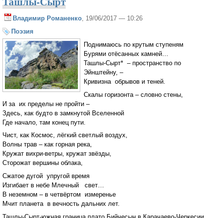
Ташлы-Сырт
Владимир Романенко
, 19/06/2017 — 10:26
Поэзия
Поднимаюсь по крутым ступеням
Бурями отёсанных камней…
Ташлы-Сырт* – пространство по
Эйнштейну, –
Кривизна обрывов и теней.
Скалы горизонта – словно стены,
И за их пределы не пройти –
Здесь, как будто в замкнутой Вселенной
Где начало, там конец пути.
Чист, как Космос, лёгкий светлый воздух,
Волны трав – как горная река,
Кружат вихри-ветры, кружат звёзды,
Сторожат вершины облака,
Сжатое дугой упругой время
Изгибает в небе Млечный свет…
В неземном – в четвёртом измеренье
Мчит планета в вечность дальних лет.
Ташлы-Сырт-южная граница плато Бийчесын в Карачаево-Черкесии.