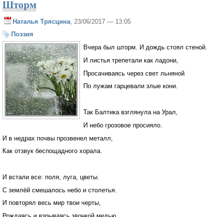
Шторм
Наталья Трясцина
, 23/06/2017 — 13:05
Поэзия
Вчера был шторм. И дождь стоял стеной.
И листья трепетали как ладони,
Просачиваясь через свет льняной
По лужам гарцевали злые кони.
Так Балтика взглянула на Урал,
И небо грозовое просияло.
И в недрах почвы прозвенел металл,
Как отзвук беспощадного хорала.
И встали все: поля, луга, цветы.
С землёй смешалось небо и столетья.
И повторял весь мир твои черты,
Рождаясь и взрываясь звонкой медью.