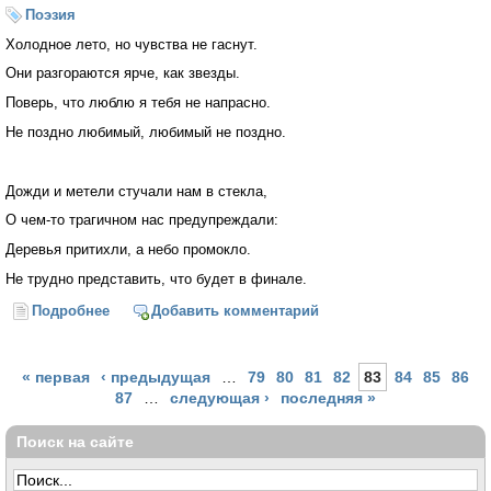
Поэзия
Холодное лето, но чувства не гаснут.
Они разгораются ярче, как звезды.
Поверь, что люблю я тебя не напрасно.
Не поздно любимый, любимый не поздно.
Дожди и метели стучали нам в стекла,
О чем-то трагичном нас предупреждали:
Деревья притихли, а небо промокло.
Не трудно представить, что будет в финале.
Подробнее
о Холодное лето
Добавить комментарий
Страницы
« первая
‹ предыдущая
…
79
80
81
82
83
84
85
86
87
…
следующая ›
последняя »
Поиск на сайте