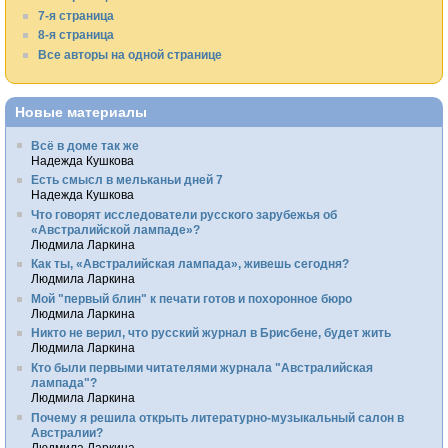
7-я страница
8-я страница
Все авторы на одной странице
Новые материалы
Всё в доме так же
Надежда Кушкова
Есть смысл в мельканьи дней 7
Надежда Кушкова
Что говорят исследователи русского зарубежья об
«Австралийской лампаде»?
Людмила Ларкина
Как ты, «Австралийская лампада», живешь сегодня?
Людмила Ларкина
Мой "первый блин" к печати готов и похоронное бюро
Людмила Ларкина
Никто не верил, что русский журнал в Брисбене, будет жить
Людмила Ларкина
Кто были первыми читателями журнала "Австралийская
лампада"?
Людмила Ларкина
Почему я решила открыть литературно-музыкальный салон в
Австралии?
Людмила Ларкина