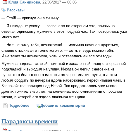
Юлия Санникова
, 22/06/2017 — 00:06
Рассказы
— Стой! — крикнул он в тишину.
— Я никуда не ухожу, — зазвенело по сторонам эхо, привычно
отвечая одинокому мужчине в этот поздний час. Так повторялось уже
много лет.
— Но я не вижу тебя, незнакомка! — мужчина начинал щуриться,
словно отыскивая в толпе кого-то, — хотя, я ведь помню тебя.
И не такая ты незнакомка, хоть и оставалась ей все эти годы.
Мужчина надевал старый, помятый и засаленный плащ с изорванной
подкладкой и выходил на улицу. Иногда он лепил снеговика из
пушистого белого снега или прыгал через мелкие лужи, а летом
любил бродить по вечерам вдоль набережных, пересчитывая чаек, в
беспокойстве парящих над Невой. Так продолжалось уже много
долгих томительных лет, наполненных воспоминаниями о прошлой
жизни, в которой его ждала любимая женщина.
Подробнее
о Встреча
Добавить комментарий
Парадоксы времени