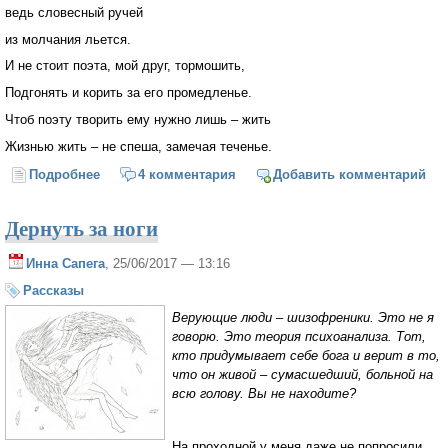
ведь словесный ручей
из молчания льется.
И не стоит поэта, мой друг, тормошить,
Подгонять и корить за его промедленье.
Чтоб поэту творить ему нужно лишь – жить
Жизнью жить – не спеша, замечая теченье.
Подробнее
о Не будите поэта
4 комментария
Добавить комментарий
Дернуть за ноги
Инна Сапега
, 25/06/2017 — 13:16
Рассказы
Верующие люди – шизофреники. Это не я
говорю. Это теория психоанализа. Тот,
кто придумывает себе бога и верит в то,
что он живой – сумасшедший, больной на
всю голову. Вы не находите?
На проходной у меня даже не попросили