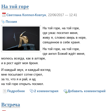
На той горе
Светлана Коппел-Ковтун
, 22/06/2017 — 12:41
Поэзия
На той горе, на той горе,
где ужас посетил меня,
живу я, словно зверь в норе,
священное в себе храня.
На той горе, на той горе,
где ангел Божий ждёт меня,
молюсь всегда, как в алтаре,
и в рост идёт моя броня.
И каждый звук, и каждый взгляд
мне посылают сотни стрел,
за то, что я и рай, и ад
на той горе открыть посмел.
Подробнее
о На той горе
2 комментария
Добавить комментарий
Встреча