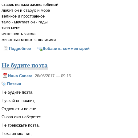
старик вельми жизнелюбивый
любит он и старух и море
великое и пространное
тамо - мечтает он - гады
типа меня
имже несть числа
животныя малыя с великими
Подробнее
о жил старик со своею старухой
Добавить комментарий
Не будите поэта
Инна Сапега
, 26/06/2017 — 09:16
Поэзия
Не будите поэта,
Пускай он поспит,
Отдохнет и во сне
Снова сил наберется.
Не тревожьте поэта,
Пока он молчит,