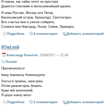
Я помню, как чайки летят на просторе,
Дымится глинтвейн в белоснежнейшей кружке.
Я знаю Россию, Москву или Питер,
Васильевский остров, Кронштадт, Светлогорск.
Все счастье мое в узелок соберите,
Сложите мне Новгород, Псков, Себеж, Приморск.
Подробнее
о Счастье
2 комментария
Добавить комментарий
Ювілей
Александр Конопля
, 22/06/2017 — 21:04
Поэзия
Присвячується
Івану Івановичу Кожешкурту
Ллється промінь, наче роки,
Літнім ранком крізь блакить.
Краю мій зеленоокий,
Я ціную кожну мить!
Подробнее
о Ювілей
2 комментария
Добавить комментарий