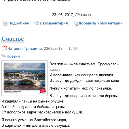
23. 06. 2017, Лёвшино
Подробнее
о Шторм
2 комментария
Добавить комментарий
Счастье
Наталья Трясцина
, 23/06/2017 — 13:04
Поэзия
Вся жизнь была счастьем. Проснулась
засоня
И вспомнила, как собирала лисички
В лесу, где дожди – светлогривые кони
Лупили копытами мох по привычке.
В лесу, где сварливо скрипели березы,
И кашляли птицы на рыжей опушке.
А в небе над лесом бабахали грозы,
От всполохов вдруг раскраснелись волнушки.
Я помню усмешку Балтийского моря,
В карманах – янтарь и живые ракушки.