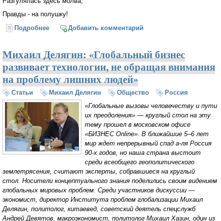
Разгулялась здесь молва,
Правды - на полушку!
Подробнее
о У излучины дворец...
Добавить комментарий
Михаил Делягин: «Глобальный бизнес
развивает технологии, не обращая внимания
на проблему лишних людей»
Статьи
Михаил Делягин
Общество
Россия
«Глобальные вызовы человечеству и пути
их преодоления» — круглый стол на эту
тему прошел в московском офисе
«БИЗНЕС Online». В ближайшие 5–6 лет
мир ждет непрерывный спад а-ля Россия
90-х годов, но наша страна выстоит
среди всеобщего геополитического
землетрясения, считают эксперты, собравшиеся на круглый
стол. Носители концептуального знания поделились своим видением
глобальных мировых проблем. Среди участников дискуссии —
экономист, директор Института проблем глобализации Михаил
Делягин, политолог, китаевед, советский деятель спецслужб
Андрей Девятов, макроэкономист, политолог Михаил Хазин, один из