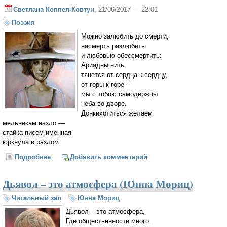
Светлана Коппел-Ковтун
, 21/06/2017 — 22:01
Поэзия
Можно залюбить до смерти,
насмерть разлюбить
и любовью обессмертить:
Ариадны нить
тянется от сердца к сердцу,
от горы к горе —
мы с тобою самодержцы
неба во дворе.
Донкихотиться желаем
мельникам назло —
стайка писем именная
юркнула в разлом.
Подробнее
о Самодержцы неба
Добавить комментарий
Дьявол – это атмосфера (Юнна Мориц)
Читальный зал
Юнна Мориц
Дьявол – это атмосфера,
Где общественности много.