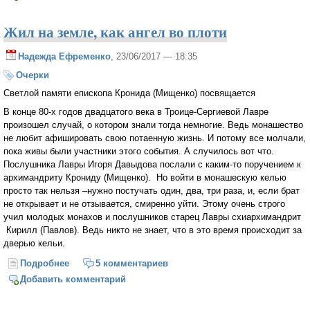
Жил на земле, как ангел во плоти
Надежда Ефременко
, 23/06/2017 — 18:35
Очерки
Светлой памяти епископа Кронида (Мищенко) посвящается
В конце 80-х годов двадцатого века в Троице-Сергиевой Лавре
произошел случай, о котором знали тогда немногие. Ведь монашество
не любит афишировать свою потаенную жизнь. И потому все молчали,
пока живы были участники этого события. А случилось вот что.
Послушника Лавры Игоря Давыдова послали с каким-то поручением к
архимандриту Крониду (Мищенко). Но войти в монашескую келью
просто так нельзя –нужно постучать один, два, три раза, и, если брат
не открывает и не отзывается, смиренно уйти. Этому очень строго
учил молодых монахов и послушников старец Лавры cхиархимандрит
Кирилл (Павлов). Ведь никто не знает, что в это время происходит за
дверью кельи.
Подробнее
о Жил на земле, как ангел во плоти
5 комментариев
Добавить комментарий