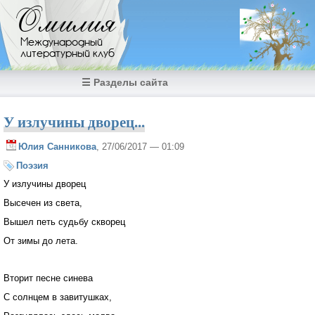
Перейти к основному содержанию
Омилия
Международный
литературный клуб
☰ Разделы сайта
У излучины дворец...
Юлия Санникова
, 27/06/2017 — 01:09
Поэзия
У излучины дворец
Высечен из света,
Вышел петь судьбу скворец
От зимы до лета.
Вторит песне синева
С солнцем в завитушках,