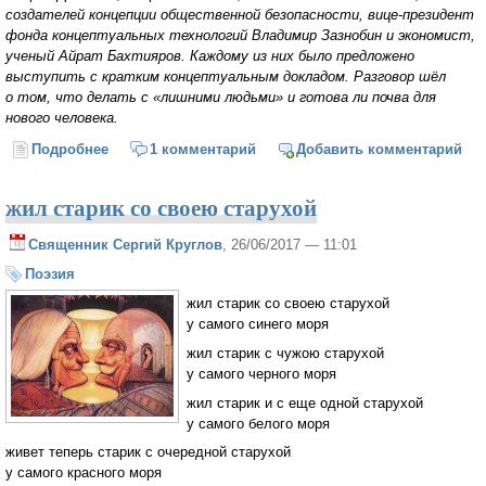
создателей концепции общественной безопасности, вице-президент
фонда концептуальных технологий Владимир Зазнобин и экономист,
ученый Айрат Бахтияров. Каждому из них было предложено
выступить с кратким концептуальным докладом. Разговор шёл
о том, что делать с «лишними людьми» и готова ли почва для
нового человека.
Подробнее
о Михаил Делягин: «Глобальный бизнес развивает
1 комментарий
Добавить комментарий
технологии, не обращая внимания на проблему
лишних людей»
жил старик со своею старухой
Священник Сергий Круглов
, 26/06/2017 — 11:01
Поэзия
жил старик со своею старухой
у самого синего моря
жил старик с чужою старухой
у самого черного моря
жил старик и с еще одной старухой
у самого белого моря
живет теперь старик с очередной старухой
у самого красного моря