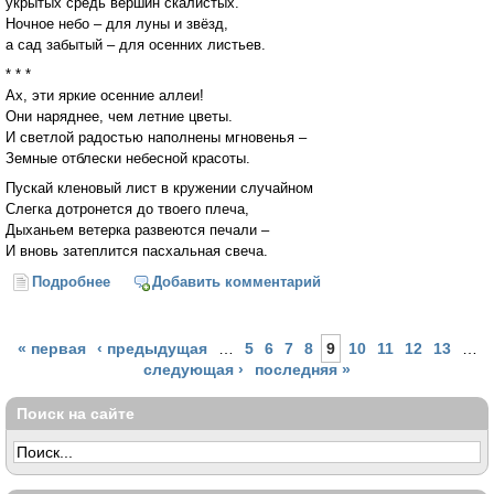
укрытых средь вершин скалистых.
Ночное небо – для луны и звёзд,
а сад забытый – для осенних листьев.
* * *
Ах, эти яркие осенние аллеи!
Они наряднее, чем летние цветы.
И светлой радостью наполнены мгновенья –
Земные отблески небесной красоты.
Пускай кленовый лист в кружении случайном
Слегка дотронется до твоего плеча,
Дыханьем ветерка развеются печали –
И вновь затеплится пасхальная свеча.
Подробнее
о Осеннее приношение
Добавить комментарий
Страницы
« первая
‹ предыдущая
…
5
6
7
8
9
10
11
12
13
…
следующая ›
последняя »
Поиск на сайте