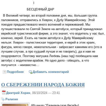
I
БЕСЦЕННЫЙ ДАР
В Великий четверг, во второй половине дня, мы, большая группа
паломников, отправились в Хеврон, к Дубу Мамврийскому. Этой
поездке предшествовало много волнений и переживаний. Мы
путешествовали по Святой Земле на автобусе, который принадлежал
еврейской туристической фирме, а это значит, что водитель у нас был,
конечно, еврей. Ехать на таком автобусе к Дубу Мамврийскому
нельзя: Хеврон - палестинская территория, и еврей в этих краях,
фигура, мягко говоря, нежелательная - забросают камнями его (это в
лучшем случае, а про худший лучше и не говорить), да и нам не
поздоровится. Поэтому матушка Любовь (наш гид) пообещала нам
автобус с водителем-арабом. Но одно дело - обещать, а что
получится - неизвестно…
Подробнее
о СКАЗАНИЕ О ДУБЕ МАМВРИЙСКОМ
Добавить комментарий
О СБЕРЕЖЕНИИ НАРОДА БОЖИЯ
Дмитрий Хорин
, 06/10/2024 — 23:41
Религия
(Из книги "Евангельские беседы)