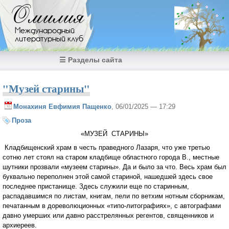
Перейти к основному содержанию
Омилия
Международный
литературный клуб
☰ Разделы сайта
"Музей старины"
Монахиня Евфимия Пащенко
, 06/01/2025 — 17:29
Проза
«МУЗЕЙ СТАРИНЫ»
Кладбищенский храм в честь праведного Лазаря, что уже третью
сотню лет стоял на старом кладбище областного города В., местные
шутники прозвали «музеем старины». Да и было за что. Весь храм был
буквально переполнен этой самой стариной, нашедшей здесь свое
последнее пристанище. Здесь служили еще по старинным,
распадавшимся по листам, книгам, пели по ветхим нотным сборникам,
печатанным в дореволюционных «типо-литографиях», с автографами
давно умерших или давно расстрелянных регентов, священников и
архиереев.