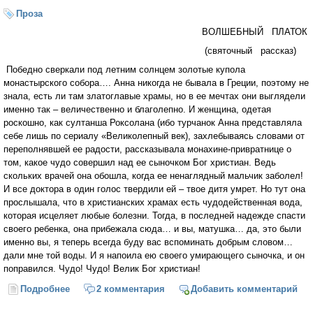
Проза
ВОЛШЕБНЫЙ ПЛАТОК
(святочный рассказ)
Победно сверкали под летним солнцем золотые купола
монастырского собора…. Анна никогда не бывала в Греции, поэтому не
знала, есть ли там златоглавые храмы, но в ее мечтах они выглядели
именно так – величественно и благолепно. И женщина, одетая
роскошно, как султанша Роксолана (ибо турчанок Анна представляла
себе лишь по сериалу «Великолепный век), захлебываясь словами от
переполнявшей ее радости, рассказывала монахине-привратнице о
том, какое чудо совершил над ее сыночком Бог христиан. Ведь
скольких врачей она обошла, когда ее ненаглядный мальчик заболел!
И все доктора в один голос твердили ей – твое дитя умрет. Но тут она
прослышала, что в христианских храмах есть чудодейственная вода,
которая исцеляет любые болезни. Тогда, в последней надежде спасти
своего ребенка, она прибежала сюда… и вы, матушка… да, это были
именно вы, я теперь всегда буду вас вспоминать добрым словом…
дали мне той воды. И я напоила ею своего умирающего сыночка, и он
поправился. Чудо! Чудо! Велик Бог христиан!
Подробнее
о Волшебный платок
2 комментария
Добавить комментарий