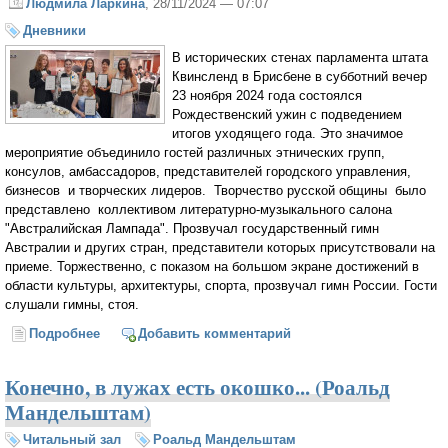
Людмила Ларкина
, 28/11/2024 — 07:07
Дневники
В исторических стенах парламента штата
Квинсленд в Брисбене в субботний вечер
23 ноября 2024 года состоялся
Рождественский ужин с подведением
итогов уходящего года. Это значимое
мероприятие объединило гостей различных этнических групп,
консулов, амбассадоров, представителей городского управления,
бизнесов и творческих лидеров. Творчество русской общины было
представлено коллективом литературно-музыкального салона
"Австралийская Лампада". Прозвучал государственный гимн
Австралии и других стран, представители которых присутствовали на
приеме. Торжественно, с показом на большом экране достижений в
области культуры, архитектуры, спорта, прозвучал гимн России. Гости
слушали гимны, стоя.
Подробнее
о Торжественный ужин в Парламенте Австралии
Добавить комментарий
"Австралийская лампада"
Конечно, в лужах есть окошко... (Роальд
Мандельштам)
Читальный зал
Роальд Мандельштам