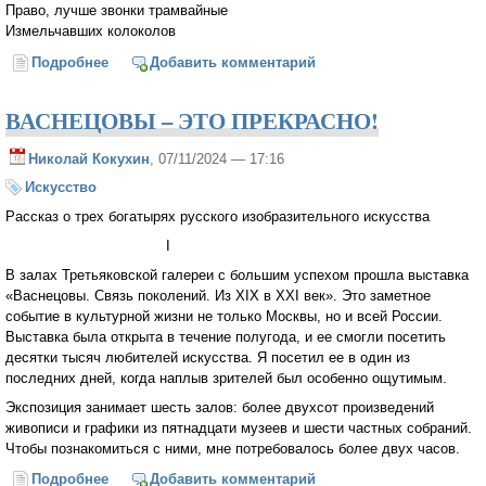
Право, лучше звонки трамвайные
Измельчавших колоколов
Подробнее
о Вечерами в застывших улицах... (Роальд
Добавить комментарий
Мандельштам)
ВАСНЕЦОВЫ – ЭТО ПРЕКРАСНО!
Николай Кокухин
, 07/11/2024 — 17:16
Искусство
Рассказ о трех богатырях русского изобразительного искусства
I
В залах Третьяковской галереи с большим успехом прошла выставка
«Васнецовы. Связь поколений. Из XIX в XXI век». Это заметное
событие в культурной жизни не только Москвы, но и всей России.
Выставка была открыта в течение полугода, и ее смогли посетить
десятки тысяч любителей искусства. Я посетил ее в один из
последних дней, когда наплыв зрителей был особенно ощутимым.
Экспозиция занимает шесть залов: более двухсот произведений
живописи и графики из пятнадцати музеев и шести частных собраний.
Чтобы познакомиться с ними, мне потребовалось более двух часов.
Подробнее
о ВАСНЕЦОВЫ – ЭТО ПРЕКРАСНО!
Добавить комментарий