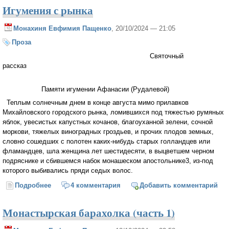
Игумения с рынка
Монахиня Евфимия Пащенко
, 20/10/2024 — 21:05
Проза
Святочный
рассказ
Памяти игумении Афанасии (Рудалевой)
Теплым солнечным днем в конце августа мимо прилавков
Михайловского городского рынка, ломившихся под тяжестью румяных
яблок, увесистых капустных кочанов, благоуханной зелени, сочной
моркови, тяжелых виноградных гроздьев, и прочих плодов земных,
словно сошедших с полотен каких-нибудь старых голландцев или
фламандцев, шла женщина лет шестидесяти, в выцветшем черном
подряснике и сбившемся набок монашеском апостольнике3, из-под
которого выбивались пряди седых волос.
Подробнее
о Игумения с рынка
4 комментария
Добавить комментарий
Монастырская барахолка (часть 1)