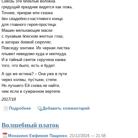
Сквозь эти блёклые волокна
грядущий праздник видится как ложь.
Точнее, призрак или сказка
без свадебно-счастливого конца
для главного героя-простеца.
Машин мелькающие маски
с лукавым блеском желтых глаз,
в заторах боевой сюрпляс.
Повсюду зонтики. Их черная листва
плывет неведомо куда и ниоткуда.
И в тайный свиток скручена канва
того, что было, есть и будет.
А где же истина? – Она уже в пути
через холмы, пустыни, степи.
Но лучшего Ей снова не найти,
чем ясли в сумрачном вертепе.
2017/18
Подробнее
о Под Новый год – осенний дождь
Добавить комментарий
Волшебный платок
Монахиня Евфимия Пащенко
, 21/12/2024 — 21:58