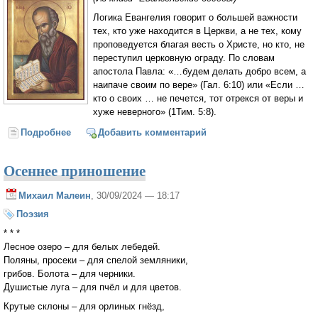
Логика Евангелия говорит о большей важности
тех, кто уже находится в Церкви, а не тех, кому
проповедуется благая весть о Христе, но кто, не
переступил церковную ограду. По словам
апостола Павла: «…будем делать добро всем, а
наипаче своим по вере» (Гал. 6:10) или «Если …
кто о своих … не печется, тот отрекся от веры и
хуже неверного» (1Тим. 5:8).
Подробнее
о О СБЕРЕЖЕНИИ НАРОДА БОЖИЯ
Добавить комментарий
Осеннее приношение
Михаил Малеин
, 30/09/2024 — 18:17
Поэзия
* * *
Лесное озеро – для белых лебедей.
Поляны, просеки – для спелой земляники,
грибов. Болота – для черники.
Душистые луга – для пчёл и для цветов.
Крутые склоны – для орлиных гнёзд,