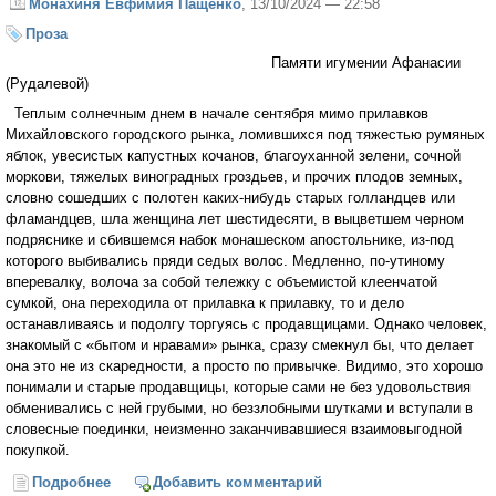
Монахиня Евфимия Пащенко
, 13/10/2024 — 22:58
Проза
Памяти игумении Афанасии
(Рудалевой)
Теплым солнечным днем в начале сентября мимо прилавков
Михайловского городского рынка, ломившихся под тяжестью румяных
яблок, увесистых капустных кочанов, благоуханной зелени, сочной
моркови, тяжелых виноградных гроздьев, и прочих плодов земных,
словно сошедших с полотен каких-нибудь старых голландцев или
фламандцев, шла женщина лет шестидесяти, в выцветшем черном
подряснике и сбившемся набок монашеском апостольнике, из-под
которого выбивались пряди седых волос. Медленно, по-утиному
вперевалку, волоча за собой тележку с объемистой клеенчатой
сумкой, она переходила от прилавка к прилавку, то и дело
останавливаясь и подолгу торгуясь с продавщицами. Однако человек,
знакомый с «бытом и нравами» рынка, сразу смекнул бы, что делает
она это не из скаредности, а просто по привычке. Видимо, это хорошо
понимали и старые продавщицы, которые сами не без удовольствия
обменивались с ней грубыми, но беззлобными шутками и вступали в
словесные поединки, неизменно заканчивавшиеся взаимовыгодной
покупкой.
Подробнее
о Монастырская барахолка (часть 1)
Добавить комментарий