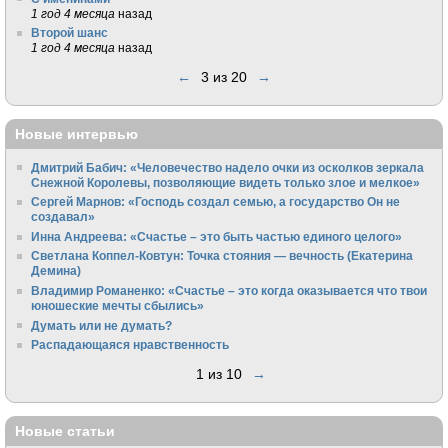
1 год 4 месяца
назад
Второй шанс
1 год 4 месяца
назад
←
3 из 20
→
Новые интервью
Дмитрий Бабич: «Человечество надело очки из осколков зеркала
Снежной Королевы, позволяющие видеть только злое и мелкое»
Сергей Марнов: «Господь создал семью, а государство Он не
создавал»
Инна Андреева: «Счастье – это быть частью единого целого»
Светлана Коппел-Ковтун: Точка стояния — вечность (Екатерина
Демина)
Владимир Романенко: «Счастье – это когда оказывается что твои
юношеские мечты сбылись»
Думать или не думать?
Распадающаяся нравственность
1 из 10
→
Новые статьи