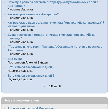
Почему я решила открыть литературно-музыкальный салон в
Австралии?
Людмила Ларкина
Как мы приживались в Австралии?
Людмила Ларкина
Как родилась идея создания журнала "Австралийская лампада"?
Из моего дневника.
Людмила Ларкина
Души, тоскующей отрада -эпиграф журнала "Австралийская
лампада"
Людмила Ларкина
"Там день и ночь горит Лампада". О журнале летопись русских в
Австралии.
Людмила Ларкина
Две души
Протоиерей Алексий Зайцев
Есть смысл в мельканьи дней 6
Надежда Кушкова
Есть смысл в мельканьи дней 5
Надежда Кушкова
←
10 из 10
Новые комментарии
Здоровский рассказ! Мне очень