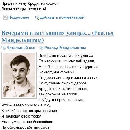
Придёт к нему бродячей кошкой,
Лакая звёзды, небо пить!
Подробнее
о Конечно, в лужах есть окошко... (Роальд
Добавить комментарий
Мандельштам)
Вечерами в застывших улицах... (Роальд
Мандельштам)
Читальный зал
Роальд Мандельштам
Вечерами в застывших улицах
От наскучивших мыслей вдали,
Я люблю, как навстречу щурятся
Близорукие фонари.
По деревьям садов заснеженных,
По сугробам сырых дворов
Бродят тени, такие нежные,
Так похожие на воров.
Я уйду в переулки синие,
Чтобы ветер приник к виску,
В синий вечер, на крыши синие,
Я заброшу свою тоску.
Если умерло все бескрайнее
На обломках забытых слов,