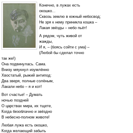
Конечно, в лужах есть
окошко...
Сквозь землю в южный небосвод;
Не зря к нему приникла кошка –
Лакая звёзды – небо пьёт!
А рядом, чуть живой от
жажды,
И я, – (боясь сойти с ума) –
(Любой бы сделал точно
так же!)
Она подвинулась. Сама.
Внизу мяукнул изумлённо
Хвостатый, рыжий антипод:
Два зверя, полные солёным,
Лакали небо – я и кот!
Вот счастье! – Думать
ночью поздней
О царствах мира, их тщете,
Когда безоблачно и звёздно
В небесно-полном животе!
Любая лужа есть окошко,
Когда желающий забыть