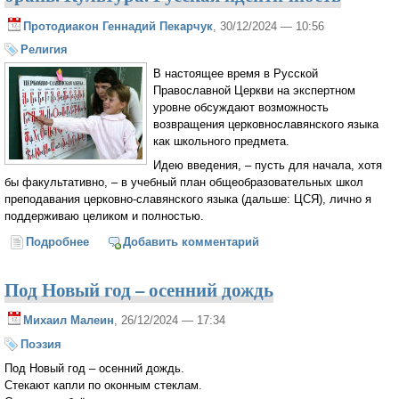
Протодиакон Геннадий Пекарчук
, 30/12/2024 — 10:56
Религия
В настоящее время в Русской
Православной Церкви на экспертном
уровне обсуждают возможность
возвращения церковнославянского языка
как школьного предмета.
Идею введения, – пусть для начала, хотя
бы факультативно, – в учебный план общеобразовательных школ
преподавания церковно-славянского языка (дальше: ЦСЯ), лично я
поддерживаю целиком и полностью.
Подробнее
о Церковно-славянский язык. Нецензурная брань.
Добавить комментарий
Культура. Русская идентичность
Под Новый год – осенний дождь
Михаил Малеин
, 26/12/2024 — 17:34
Поэзия
Под Новый год – осенний дождь.
Стекают капли по оконным стеклам.