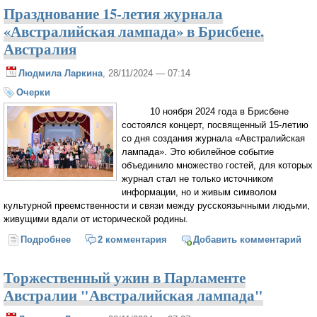
Празднование 15-летия журнала
«Австралийская лампада» в Брисбене.
Австралия
Людмила Ларкина
, 28/11/2024 — 07:14
Очерки
10 ноября 2024 года в Брисбене
состоялся концерт, посвященный 15-летию
со дня создания журнала «Австралийская
лампада». Это юбилейное событие
объединило множество гостей, для которых
журнал стал не только источником
информации, но и живым символом
культурной преемственности и связи между русскоязычными людьми,
живущими вдали от исторической родины.
Подробнее
о Празднование 15-летия журнала «Австралийская
2 комментария
Добавить комментарий
лампада» в Брисбене. Австралия
Торжественный ужин в Парламенте
Австралии "Австралийская лампада"