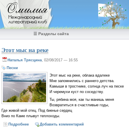
Перейти к основному содержанию
Омилия
Международный
литературный клуб
☰ Разделы сайта
Этот мыс на реке
Наталья Трясцина
, 02/08/2017 — 16:55
Песни
Этот мыс на реке, облака вдалеке
Мне запомнились с раннего детства.
Камыши в тростнике, солнца луч на песке
И черемухи куст по соседству.
Ты, рябина моя, как ты манишь меня
Возвратиться в счастливые годы,
Где живой мой отец. Под биенье сердец
Вниз по Каме плывут теплоходы.
Подробнее
о Этот мыс на реке
Добавить комментарий