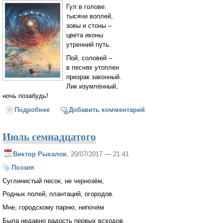
Гул в голове:
тысячи воплей,
зовы и стоны –
цвета иконы
утренний путь.
Пой, соловей –
в песнях утоплен
призрак законный.
Лик изумлённый,
ночь позабудь!
Подробнее
о Гул
Добавить комментарий
Июль семнадцатого
Виктор Рыкалов
, 20/07/2017 — 21:41
Поэзия
Суглинистый песок, не чернозём,
Родных полей, плантаций, огородов.
Мне, городскому парню, нипочём
Была недавно радость первых всходов.