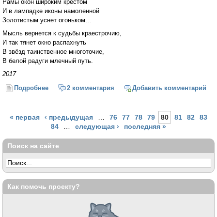
Рамы окон широким крестом
И в лампадке иконы намоленной
Золотистым уснет огоньком…
Мысль вернется к судьбы краестрочию,
И так тянет окно распахнуть
В звёзд таинственное многоточие,
В белой радуги млечный путь.
2017
Подробнее
о Вечер в деревне
2 комментария
Добавить комментарий
Страницы
« первая
‹ предыдущая
…
76
77
78
79
80
81
82
83
84
…
следующая ›
последняя »
Поиск на сайте
Как помочь проекту?