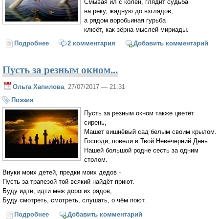
Смывая ил с колен, глядит судьба
на реку, жадную до взглядов,
а рядом воробьиная гурьба
клюёт, как зёрна мыслей мириады.
Подробнее
о Память крыл
2 комментария
Добавить комментарий
Пусть за резным окном...
Ольга Хапилова
, 27/07/2017 — 21:31
Поэзия
Пусть за резным окном также цветёт
сирень,
Машет вишнёвый сад белым своим крылом.
Господи, повели в Твой Невечерний День
Нашей большой родне сесть за одним
столом.
Внуки моих детей, предки моих дедов -
Пусть за трапезой той всякий найдёт приют.
Буду идти, идти меж дорогих рядов,
Буду смотреть, смотреть, слушать, о чём поют.
Подробнее
о Пусть за резным окном...
Добавить комментарий