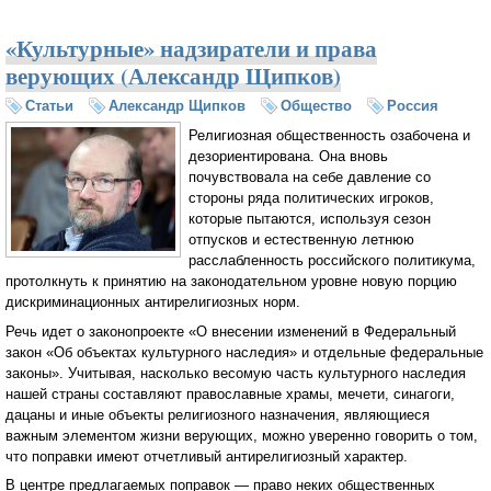
«Культурные» надзиратели и права
верующих (Александр Щипков)
Статьи
Александр Щипков
Общество
Россия
Религиозная общественность озабочена и
дезориентирована. Она вновь
почувствовала на себе давление со
стороны ряда политических игроков,
которые пытаются, используя сезон
отпусков и естественную летнюю
расслабленность российского политикума,
протолкнуть к принятию на законодательном уровне новую порцию
дискриминационных антирелигиозных норм.
Речь идет о законопроекте «О внесении изменений в Федеральный
закон «Об объектах культурного наследия» и отдельные федеральные
законы». Учитывая, насколько весомую часть культурного наследия
нашей страны составляют православные храмы, мечети, синагоги,
дацаны и иные объекты религиозного назначения, являющиеся
важным элементом жизни верующих, можно уверенно говорить о том,
что поправки имеют отчетливый антирелигиозный характер.
В центре предлагаемых поправок — право неких общественных