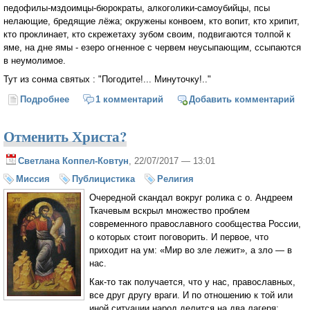
педофилы-мздоимцы-бюрократы, алкоголики-самоубийцы, псы
нелающие, бредящие лёжа; окружены конвоем, кто вопит, кто хрипит,
кто проклинает, кто скрежетаху зубом своим, подвигаются толпой к
яме, на дне ямы - езеро огненное с червем неусыпающим, ссыпаются
в неумолимое.
Тут из сонма святых : "Погодите!... Минуточку!.."
Подробнее
о Правый Суд свершился...
1 комментарий
Добавить комментарий
Отменить Христа?
Светлана Коппел-Ковтун
, 22/07/2017 — 13:01
Миссия
Публицистика
Религия
Очередной скандал вокруг ролика с о. Андреем
Ткачевым вскрыл множество проблем
современного православного сообщества России,
о которых стоит поговорить. И первое, что
приходит на ум: «Мир во зле лежит», а зло — в
нас.
Как-то так получается, что у нас, православных,
все друг другу враги. И по отношению к той или
иной ситуации народ делится на два лагеря: