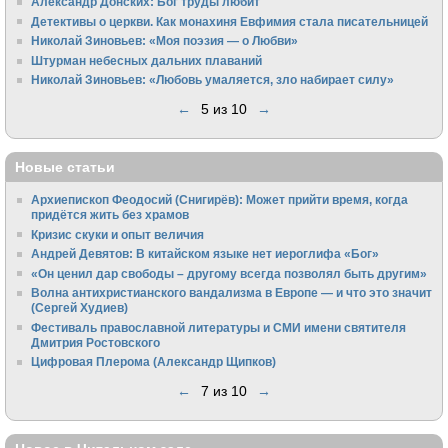
Александр Донских: Бог труды любит
Детективы о церкви. Как монахиня Евфимия стала писательницей
Николай Зиновьев: «Моя поэзия — о Любви»
Штурман небесных дальних плаваний
Николай Зиновьев: «Любовь умаляется, зло набирает силу»
←
5 из 10
→
Новые статьи
Архиепископ Феодосий (Снигирёв): Может прийти время, когда
придётся жить без храмов
Кризис скуки и опыт величия
Андрей Девятов: В китайском языке нет иероглифа «Бог»
«Он ценил дар свободы – другому всегда позволял быть другим»
Волна антихристианского вандализма в Европе — и что это значит
(Сергей Худиев)
Фестиваль православной литературы и СМИ имени святителя
Дмитрия Ростовского
Цифровая Плерома (Александр Щипков)
←
7 из 10
→