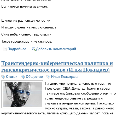
Волнуются поляны иван-чая,
Шиповник распоясал лепестки
И тихая сирень на них склонилась,
Синь неба и синеют васильки -
Такое городскому и не снилось.
Подробнее
о Милей всего картофеля цветы
Добавить комментарий
Трансгендерно-кибернетическая политика и
гинекократическое право (Илья Пожидаев)
Статьи
Общество
Илья Пожидаев
На днях мир потрясла новость о том, что
Президент США Дональд Трамп в своем
Твиттере опубликовал сообщение о том, что
трансгендерам отныне запрещается
служить в американской армии. Насколько
можно судить, указа, закона, а равно иного
нормативно-правового акта, легитимирующего данный запрет, пока не