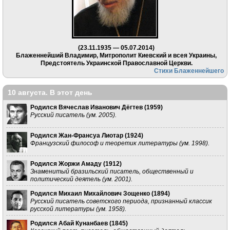
(23.11.1935 — 05.07.2014)
Блаженнейший Владимир, Митрополит Киевский и всея Украины,
Предстоятель Украинской Православной Церкви.
Стихи Блаженнейшего
10 августа. В этот день
Родился Вячеслав Иванович Дёгтев (
1959
)
Русский писатель (ум. 2005).
Родился Жан-Франсуа Лиотар (
1924
)
Французский философ и теоретик литературы (ум. 1998).
Родился Жоржи Амаду (
1912
)
Знаменитый бразильский писатель, общественный и
политический деятель (ум. 2001).
Родился Михаил Михайлович Зощенко (
1894
)
Русский писатель советского периода, признанный классик
русской литературы (ум. 1958).
Родился Абай Кунанбаев (
1845
)