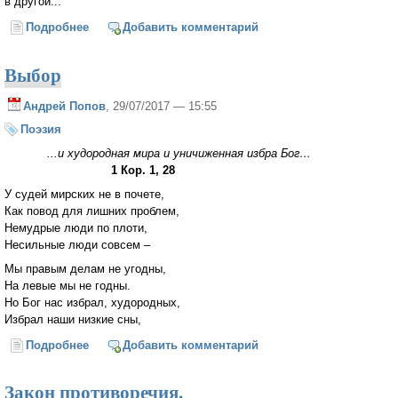
в другой...
Подробнее
о Трансгендерно-кибернетическая политика и
Добавить комментарий
гинекократическое право (Илья Пожидаев)
Выбор
Андрей Попов
, 29/07/2017 — 15:55
Поэзия
...и худородная мира и уничиженная избра Бог…
1 Кор. 1, 28
У судей мирских не в почете,
Как повод для лишних проблем,
Немудрые люди по плоти,
Несильные люди совсем –
Мы правым делам не угодны,
На левые мы не годны.
Но Бог нас избрал, худородных,
Избрал наши низкие сны,
Подробнее
о Выбор
Добавить комментарий
Закон противоречия.