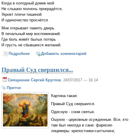
Когда в холодный домик мой
Не слышно полночь прокрадётся,
Укроет плечи тишиной
И одиночество проснётся.
Мне открывает память дверь
В печальный мир воспоминаний.
Где боль живёт былых потерь
И грусть не сбывшихся желаний.
Подробнее
о Память
Добавить комментарий
Правый Суд свершился...
Священник Сергий Круглов
, 24/07/2017 — 16:14
Притчи
Картина такая:
Правый Суд свершился.
Одесную - сонм святых.
Ошуюю - церковные осужденные. Все, кто
там был некогда в сане: фарисеи-
лицемеры. крепостники-салтычихи,