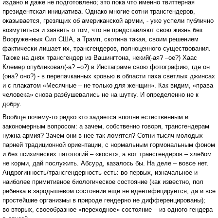
издано и даже не подготовлено; это пока что именно твиттерная
президентская инициатива. Однако многие сотни трансгендеров,
оказывается, грезящих об американской армии, - уже успели публично
возмутиться и заявить о том, что не представляют свою жизнь без
Вооруженных Сил США, а Трамп, скотина такая, своим решением
фактически лишает их, трансгендеров, полноценного существования.
Также на днях трансгендер из Вашингтона, некий(-ая? –ое?) Хаас
Клемер опубликовал(-а? –о?) в Инстаграме свою фотографию, где он
(она? оно?) - в перепачканных кровью в области паха светлых джинсах
и с плакатом «Месячные – не только для женщин». Как видим, «права
человека» снова разбушевались не на шутку. И определенно не к
добру.
Вообще почему-то редко кто задается вполне естественным и
закономерным вопросом: а зачем, собственно говоря, трансгендерам
нужна армия? Зачем они в нее так ломятся? Сотни тысяч молодых
парней традиционной ориентации, с нормальным гормональным фоном
и без психических патологий – «косят», а вот трансгендеров – хлебом
не корми, дай послужить. Абсурд, казалось бы. На деле – вовсе нет.
Андрогинность/трансгендерность есть: во-первых, изначальное и
наиболее примитивное биологическое состояние (как известно, пол
ребенка в зародышевом состоянии еще не идентифицируется, да и все
простейшие организмы в природе гендерно не дифференцированы);
во-вторых, своеобразное «переходное» состояние – из одного гендера