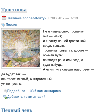
Тростинка
Светлана Коппел-Ковтун
, 02/08/2017 — 09:19
Поэзия
Не я нашла свою тропинку,
она — меня;
и я расту на ней тростинкой
средь ковыля.
Тропинка привела к дороге —
обычен путь:
приходят рано или поздно
куда-нибудь.
А если путь спешит навстречу —
да будет так! —
век тростниковый, быстротечный,
уж не пустяк.
Подробнее
о Тростинка
5 комментариев
Добавить комментарий
Первый день