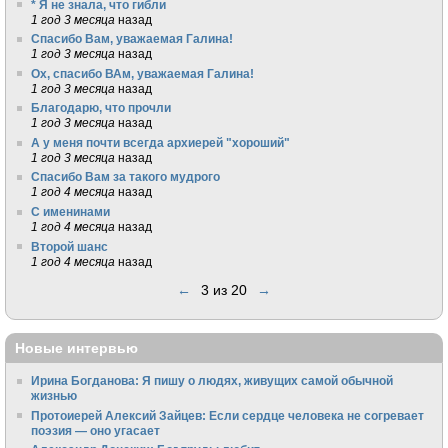
* Я не знала, что гибли
1 год 3 месяца
назад
Спасибо Вам, уважаемая Галина!
1 год 3 месяца
назад
Ох, спасибо ВАм, уважаемая Галина!
1 год 3 месяца
назад
Благодарю, что прочли
1 год 3 месяца
назад
А у меня почти всегда архиерей "хороший"
1 год 3 месяца
назад
Спасибо Вам за такого мудрого
1 год 4 месяца
назад
С именинами
1 год 4 месяца
назад
Второй шанс
1 год 4 месяца
назад
←
3 из 20
→
Новые интервью
Ирина Богданова: Я пишу о людях, живущих самой обычной
жизнью
Протоиерей Алексий Зайцев: Если сердце человека не согревает
поэзия — оно угасает