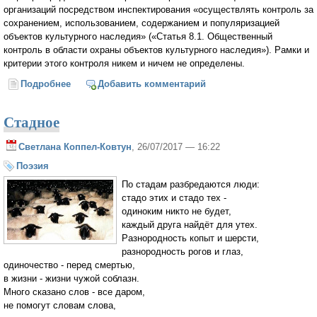
организаций посредством инспектирования «осуществлять контроль за
сохранением, использованием, содержанием и популяризацией
объектов культурного наследия» («Статья 8.1. Общественный
контроль в области охраны объектов культурного наследия»). Рамки и
критерии этого контроля никем и ничем не определены.
Подробнее
о «Культурные» надзиратели и права верующих
Добавить комментарий
(Александр Щипков)
Стадное
Светлана Коппел-Ковтун
, 26/07/2017 — 16:22
Поэзия
По стадам разбредаются люди:
стадо этих и стадо тех -
одиноким никто не будет,
каждый друга найдёт для утех.
Разнородность копыт и шерсти,
разнородность рогов и глаз,
одиночество - перед смертью,
в жизни - жизни чужой соблазн.
Много сказано слов - все даром,
не помогут словам слова,