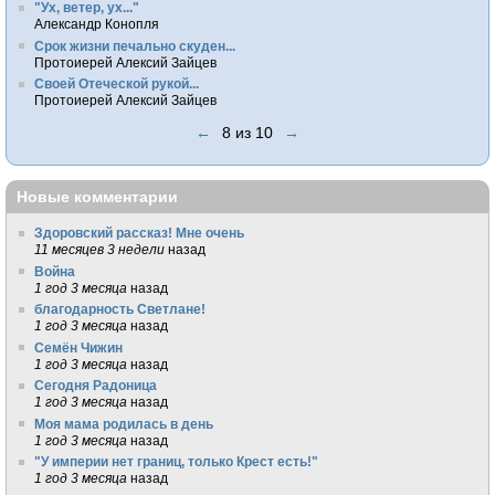
"Ух, ветер, ух..."
Александр Конопля
Срок жизни печально скуден...
Протоиерей Алексий Зайцев
Своей Отеческой рукой...
Протоиерей Алексий Зайцев
←
8 из 10
→
Новые комментарии
Здоровский рассказ! Мне очень
11 месяцев 3 недели
назад
Война
1 год 3 месяца
назад
благодарность Светлане!
1 год 3 месяца
назад
Семён Чижин
1 год 3 месяца
назад
Сегодня Радоница
1 год 3 месяца
назад
Моя мама родилась в день
1 год 3 месяца
назад
"У империи нет границ, только Крест есть!"
1 год 3 месяца
назад