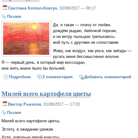
Светлана Коппел-Ковтун
, 02/08/2017 — 09:17
Поэзия
Да, я такая — плачу от любви,
дождём рыдаю, бабочкой порхаю,
и на ветру пыльцою трепыхаюсь:
мой путь с другими не сопоставим.
Живу, как воздух, как роса, как звёзды —
ругать меня бессмысленно вполне.
Я — первый день, в который мир воссоздан,
мне жить иначе было бы больней.
Подробнее
о Первый день
2 комментария
Добавить комментарий
Милей всего картофеля цветы
Виктор Рыкалов
, 01/08/2017 — 17:03
Поэзия
Милей всего картофеля цветы,
Эстету, в ожидании урожая.
Хотя довольно яркой красоты: