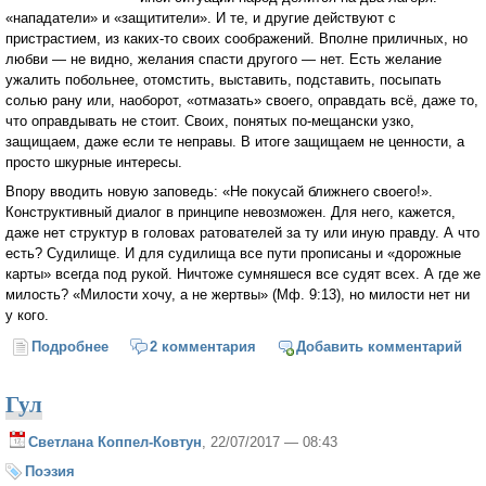
«нападатели» и «защитители». И те, и другие действуют с
пристрастием, из каких-то своих соображений. Вполне приличных, но
любви — не видно, желания спасти другого — нет. Есть желание
ужалить побольнее, отомстить, выставить, подставить, посыпать
солью рану или, наоборот, «отмазать» своего, оправдать всё, даже то,
что оправдывать не стоит. Своих, понятых по-мещански узко,
защищаем, даже если те неправы. В итоге защищаем не ценности, а
просто шкурные интересы.
Впору вводить новую заповедь: «Не покусай ближнего своего!».
Конструктивный диалог в принципе невозможен. Для него, кажется,
даже нет структур в головах ратователей за ту или иную правду. А что
есть? Судилище. И для судилища все пути прописаны и «дорожные
карты» всегда под рукой. Ничтоже сумняшеся все судят всех. А где же
милость? «Милости хочу, а не жертвы» (Мф. 9:13), но милости нет ни
у кого.
Подробнее
о Отменить Христа?
2 комментария
Добавить комментарий
Гул
Светлана Коппел-Ковтун
, 22/07/2017 — 08:43
Поэзия