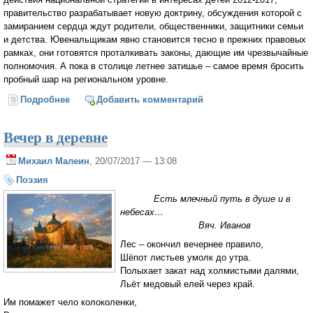
правительство разрабатывает новую доктрину, обсуждения которой с
замиранием сердца ждут родители, общественники, защитники семьи
и детства. Ювенальщикам явно становится тесно в прежних правовых
рамках, они готовятся проталкивать законы, дающие им чрезвычайные
полномочия. А пока в столице летнее затишье – самое время бросить
пробный шар на региональном уровне.
Подробнее
о «Возьмите вещи, которые пахнут мамой…»
Добавить комментарий
Вечер в деревне
Михаил Малеин
, 20/07/2017 — 13:08
Поэзия
Есть млечный путь в душе и в
небесах…
Вяч. Иванов
Лес – окончил вечернее правило,
Шёпот листьев умолк до утра.
Полыхает закат над холмистыми далями,
Льёт медовый елей через край.
Им помажет чело колоколенки,