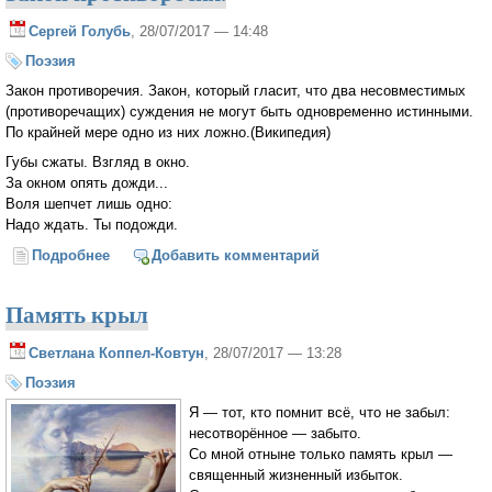
Сергей Голубь
, 28/07/2017 — 14:48
Поэзия
Закон противоречия. Закон, который гласит, что два несовместимых
(противоречащих) суждения не могут быть одновременно истинными.
По крайней мере одно из них ложно.(Википедия)
Губы сжаты. Взгляд в окно.
За окном опять дожди...
Воля шепчет лишь одно:
Надо ждать. Ты подожди.
Подробнее
о Закон противоречия.
Добавить комментарий
Память крыл
Светлана Коппел-Ковтун
, 28/07/2017 — 13:28
Поэзия
Я — тот, кто помнит всё, что не забыл:
несотворённое — забыто.
Со мной отныне только память крыл —
священный жизненный избыток.