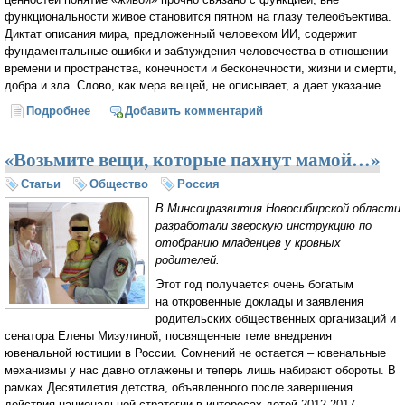
функциональности живое становится пятном на глазу телеобъектива.
Диктат описания мира, предложенный человеком ИИ, содержит
фундаментальные ошибки и заблуждения человечества в отношении
времени и пространства, конечности и бесконечности, жизни и смерти,
добра и зла. Слово, как мера вещей, не описывает, а дает указание.
Подробнее
о Искусственный интеллект (ИИ) как оружие 21 века:
Добавить комментарий
нейтрализация человека
«Возьмите вещи, которые пахнут мамой…»
Статьи
Общество
Россия
В Минсоцразвития Новосибирской области
разработали зверскую инструкцию по
отобранию младенцев у кровных
родителей.
Этот год получается очень богатым
на откровенные доклады и заявления
родительских общественных организаций и
сенатора Елены Мизулиной, посвященные теме внедрения
ювенальной юстиции в России. Сомнений не остается – ювенальные
механизмы у нас давно отлажены и теперь лишь набирают обороты. В
рамках Десятилетия детства, объявленного после завершения
действия национальной стратегии в интересах детей 2012-2017,