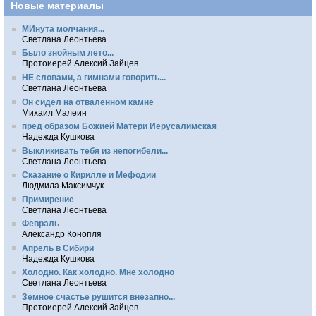
Новые материалы
МИнута молчания...
Светлана Леонтьева
Было знойным лето...
Протоиерей Алексий Зайцев
НЕ словами, а гимнами говорить...
Светлана Леонтьева
Он сидел на отваленном камне
Михаил Малеин
пред образом Божией Матери Иерусалимская
Надежда Кушкова
Выкликивать тебя из непогибели...
Светлана Леонтьева
Сказание о Кирилле и Мефодии
Людмила Максимчук
Примирение
Светлана Леонтьева
Февраль
Александр Конопля
Апрель в Сибири
Надежда Кушкова
Холодно. Как холодно. Мне холодно
Светлана Леонтьева
Земное счастье рушится внезапно...
Протоиерей Алексий Зайцев