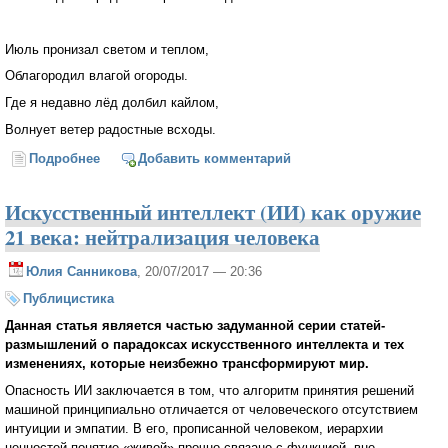
Июль пронизал светом и теплом,
Облагородил влагой огороды.
Где я недавно лёд долбил кайлом,
Волнует ветер радостные всходы.
Подробнее
о Июль семнадцатого
Добавить комментарий
Искусственный интеллект (ИИ) как оружие
21 века: нейтрализация человека
Юлия Санникова
, 20/07/2017 — 20:36
Публицистика
Данная статья является частью задуманной серии статей-
размышлений о парадоксах искусственного интеллекта и тех
изменениях, которые неизбежно трансформируют мир.
Опасность ИИ заключается в том, что алгоритм принятия решений
машиной принципиально отличается от человеческого отсутствием
интуиции и эмпатии. В его, прописанной человеком, иерархии
ценностей понятие «живой» прочно связано с функцией, вне