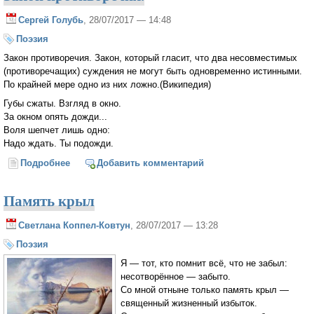
Сергей Голубь
, 28/07/2017 — 14:48
Поэзия
Закон противоречия. Закон, который гласит, что два несовместимых
(противоречащих) суждения не могут быть одновременно истинными.
По крайней мере одно из них ложно.(Википедия)
Губы сжаты. Взгляд в окно.
За окном опять дожди...
Воля шепчет лишь одно:
Надо ждать. Ты подожди.
Подробнее
о Закон противоречия.
Добавить комментарий
Память крыл
Светлана Коппел-Ковтун
, 28/07/2017 — 13:28
Поэзия
Я — тот, кто помнит всё, что не забыл:
несотворённое — забыто.
Со мной отныне только память крыл —
священный жизненный избыток.