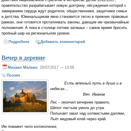
правительство разрабатывает новую доктрину, обсуждения которой с
замиранием сердца ждут родители, общественники, защитники семьи
и детства. Ювенальщикам явно становится тесно в прежних правовых
рамках, они готовятся проталкивать законы, дающие им чрезвычайные
полномочия. А пока в столице летнее затишье – самое время бросить
пробный шар на региональном уровне.
Подробнее
о «Возьмите вещи, которые пахнут мамой…»
Добавить комментарий
Вечер в деревне
Михаил Малеин
, 20/07/2017 — 13:08
Поэзия
Есть млечный путь в душе и в
небесах…
Вяч. Иванов
Лес – окончил вечернее правило,
Шёпот листьев умолк до утра.
Полыхает закат над холмистыми далями,
Льёт медовый елей через край.
Им помажет чело колоколенки,