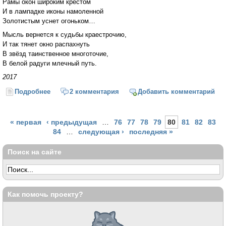
Рамы окон широким крестом
И в лампадке иконы намоленной
Золотистым уснет огоньком…
Мысль вернется к судьбы краестрочию,
И так тянет окно распахнуть
В звёзд таинственное многоточие,
В белой радуги млечный путь.
2017
Подробнее
о Вечер в деревне
2 комментария
Добавить комментарий
Страницы
« первая
‹ предыдущая
…
76
77
78
79
80
81
82
83
84
…
следующая ›
последняя »
Поиск на сайте
Как помочь проекту?