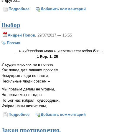
в другой...
Подробнее
о Трансгендерно-кибернетическая политика и
Добавить комментарий
гинекократическое право (Илья Пожидаев)
Выбор
Андрей Попов
, 29/07/2017 — 15:55
Поэзия
...и худородная мира и уничиженная избра Бог…
1 Кор. 1, 28
У судей мирских не в почете,
Как повод для лишних проблем,
Немудрые люди по плоти,
Несильные люди совсем –
Мы правым делам не угодны,
На левые мы не годны.
Но Бог нас избрал, худородных,
Избрал наши низкие сны,
Подробнее
о Выбор
Добавить комментарий
Закон противоречия.