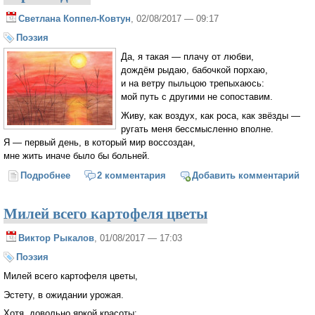
Светлана Коппел-Ковтун
, 02/08/2017 — 09:17
Поэзия
Да, я такая — плачу от любви,
дождём рыдаю, бабочкой порхаю,
и на ветру пыльцою трепыхаюсь:
мой путь с другими не сопоставим.
Живу, как воздух, как роса, как звёзды —
ругать меня бессмысленно вполне.
Я — первый день, в который мир воссоздан,
мне жить иначе было бы больней.
Подробнее
о Первый день
2 комментария
Добавить комментарий
Милей всего картофеля цветы
Виктор Рыкалов
, 01/08/2017 — 17:03
Поэзия
Милей всего картофеля цветы,
Эстету, в ожидании урожая.
Хотя довольно яркой красоты: