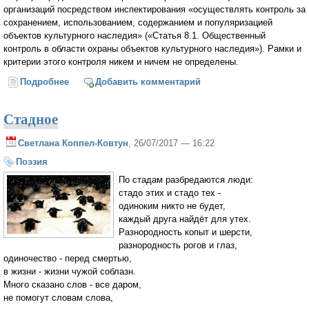
организаций посредством инспектирования «осуществлять контроль за
сохранением, использованием, содержанием и популяризацией
объектов культурного наследия» («Статья 8.1. Общественный
контроль в области охраны объектов культурного наследия»). Рамки и
критерии этого контроля никем и ничем не определены.
Подробнее
о «Культурные» надзиратели и права верующих
Добавить комментарий
(Александр Щипков)
Стадное
Светлана Коппел-Ковтун
, 26/07/2017 — 16:22
Поэзия
По стадам разбредаются люди:
стадо этих и стадо тех -
одиноким никто не будет,
каждый друга найдёт для утех.
Разнородность копыт и шерсти,
разнородность рогов и глаз,
одиночество - перед смертью,
в жизни - жизни чужой соблазн.
Много сказано слов - все даром,
не помогут словам слова,