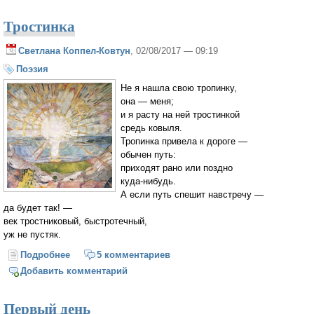
Тростинка
Светлана Коппел-Ковтун
, 02/08/2017 — 09:19
Поэзия
Не я нашла свою тропинку,
она — меня;
и я расту на ней тростинкой
средь ковыля.
Тропинка привела к дороге —
обычен путь:
приходят рано или поздно
куда-нибудь.
А если путь спешит навстречу —
да будет так! —
век тростниковый, быстротечный,
уж не пустяк.
Подробнее
о Тростинка
5 комментариев
Добавить комментарий
Первый день