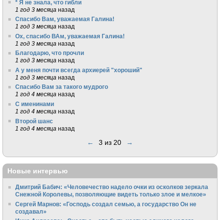
* Я не знала, что гибли
1 год 3 месяца
назад
Спасибо Вам, уважаемая Галина!
1 год 3 месяца
назад
Ох, спасибо ВАм, уважаемая Галина!
1 год 3 месяца
назад
Благодарю, что прочли
1 год 3 месяца
назад
А у меня почти всегда архиерей "хороший"
1 год 3 месяца
назад
Спасибо Вам за такого мудрого
1 год 4 месяца
назад
С именинами
1 год 4 месяца
назад
Второй шанс
1 год 4 месяца
назад
←
3 из 20
→
Новые интервью
Дмитрий Бабич: «Человечество надело очки из осколков зеркала
Снежной Королевы, позволяющие видеть только злое и мелкое»
Сергей Марнов: «Господь создал семью, а государство Он не
создавал»