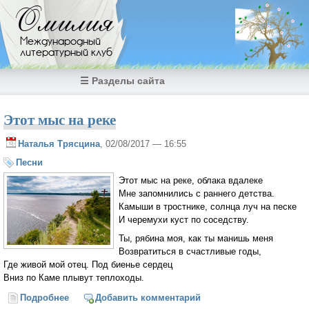
Перейти к основному содержанию
Омилия
Международный
литературный клуб
☰ Разделы сайта
Этот мыс на реке
Наталья Трясцина
, 02/08/2017 — 16:55
Песни
Этот мыс на реке, облака вдалеке
Мне запомнились с раннего детства.
Камыши в тростнике, солнца луч на песке
И черемухи куст по соседству.
Ты, рябина моя, как ты манишь меня
Возвратиться в счастливые годы,
Где живой мой отец. Под биенье сердец
Вниз по Каме плывут теплоходы.
Подробнее
о Этот мыс на реке
Добавить комментарий