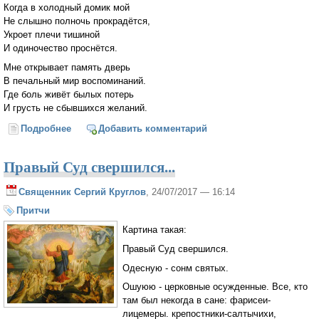
Когда в холодный домик мой
Не слышно полночь прокрадётся,
Укроет плечи тишиной
И одиночество проснётся.
Мне открывает память дверь
В печальный мир воспоминаний.
Где боль живёт былых потерь
И грусть не сбывшихся желаний.
Подробнее
о Память
Добавить комментарий
Правый Суд свершился...
Священник Сергий Круглов
, 24/07/2017 — 16:14
Притчи
Картина такая:
Правый Суд свершился.
Одесную - сонм святых.
Ошуюю - церковные осужденные. Все, кто
там был некогда в сане: фарисеи-
лицемеры. крепостники-салтычихи,