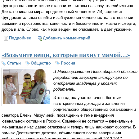
функциональности живое становится пятном на глазу телеобъектива.
Диктат описания мира, предложенный человеком ИИ, содержит
фундаментальные ошибки и заблуждения человечества в отношении
времени и пространства, конечности и бесконечности, жизни и смерти,
добра и зла. Слово, как мера вещей, не описывает, а дает указание.
Подробнее
о Искусственный интеллект (ИИ) как оружие 21 века:
Добавить комментарий
нейтрализация человека
«Возьмите вещи, которые пахнут мамой…»
Статьи
Общество
Россия
В Минсоцразвития Новосибирской области
разработали зверскую инструкцию по
отобранию младенцев у кровных
родителей.
Этот год получается очень богатым
на откровенные доклады и заявления
родительских общественных организаций и
сенатора Елены Мизулиной, посвященные теме внедрения
ювенальной юстиции в России. Сомнений не остается – ювенальные
механизмы у нас давно отлажены и теперь лишь набирают обороты. В
рамках Десятилетия детства, объявленного после завершения
действия национальной стратегии в интересах детей 2012-2017,