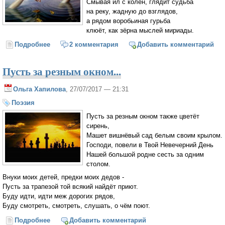
Смывая ил с колен, глядит судьба
на реку, жадную до взглядов,
а рядом воробьиная гурьба
клюёт, как зёрна мыслей мириады.
Подробнее
о Память крыл
2 комментария
Добавить комментарий
Пусть за резным окном...
Ольга Хапилова
, 27/07/2017 — 21:31
Поэзия
Пусть за резным окном также цветёт
сирень,
Машет вишнёвый сад белым своим крылом.
Господи, повели в Твой Невечерний День
Нашей большой родне сесть за одним
столом.
Внуки моих детей, предки моих дедов -
Пусть за трапезой той всякий найдёт приют.
Буду идти, идти меж дорогих рядов,
Буду смотреть, смотреть, слушать, о чём поют.
Подробнее
о Пусть за резным окном...
Добавить комментарий