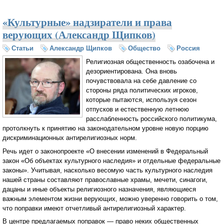
«Культурные» надзиратели и права
верующих (Александр Щипков)
Статьи
Александр Щипков
Общество
Россия
Религиозная общественность озабочена и
дезориентирована. Она вновь
почувствовала на себе давление со
стороны ряда политических игроков,
которые пытаются, используя сезон
отпусков и естественную летнюю
расслабленность российского политикума,
протолкнуть к принятию на законодательном уровне новую порцию
дискриминационных антирелигиозных норм.
Речь идет о законопроекте «О внесении изменений в Федеральный
закон «Об объектах культурного наследия» и отдельные федеральные
законы». Учитывая, насколько весомую часть культурного наследия
нашей страны составляют православные храмы, мечети, синагоги,
дацаны и иные объекты религиозного назначения, являющиеся
важным элементом жизни верующих, можно уверенно говорить о том,
что поправки имеют отчетливый антирелигиозный характер.
В центре предлагаемых поправок — право неких общественных