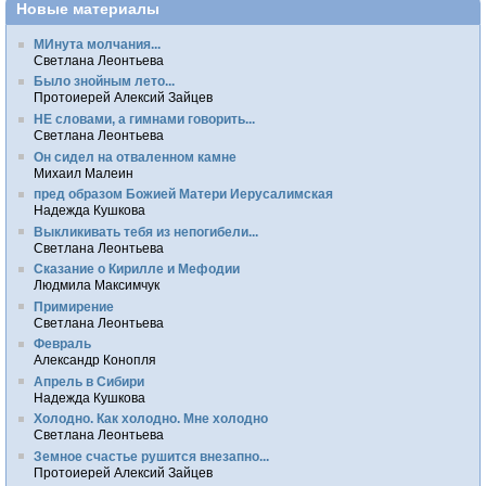
Новые материалы
МИнута молчания...
Светлана Леонтьева
Было знойным лето...
Протоиерей Алексий Зайцев
НЕ словами, а гимнами говорить...
Светлана Леонтьева
Он сидел на отваленном камне
Михаил Малеин
пред образом Божией Матери Иерусалимская
Надежда Кушкова
Выкликивать тебя из непогибели...
Светлана Леонтьева
Сказание о Кирилле и Мефодии
Людмила Максимчук
Примирение
Светлана Леонтьева
Февраль
Александр Конопля
Апрель в Сибири
Надежда Кушкова
Холодно. Как холодно. Мне холодно
Светлана Леонтьева
Земное счастье рушится внезапно...
Протоиерей Алексий Зайцев