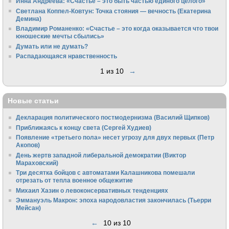
Инна Андреева: «Счастье – это быть частью единого целого»
Светлана Коппел-Ковтун: Точка стояния — вечность (Екатерина
Демина)
Владимир Романенко: «Счастье – это когда оказывается что твои
юношеские мечты сбылись»
Думать или не думать?
Распадающаяся нравственность
1 из 10
→
Новые статьи
Декларация политического постмодернизма (Василий Щипков)
Приближаясь к концу света (Сергей Худиев)
Появление «третьего пола» несет угрозу для двух первых (Петр
Акопов)
День жертв западной либеральной демократии (Виктор
Мараховский)
Три десятка бойцов с автоматами Калашникова помешали
отрезать от тепла военное общежитие
Михаил Хазин о левоконсервативных тенденциях
Эммануэль Макрон: эпоха народовластия закончилась (Тьерри
Мейсан)
←
10 из 10