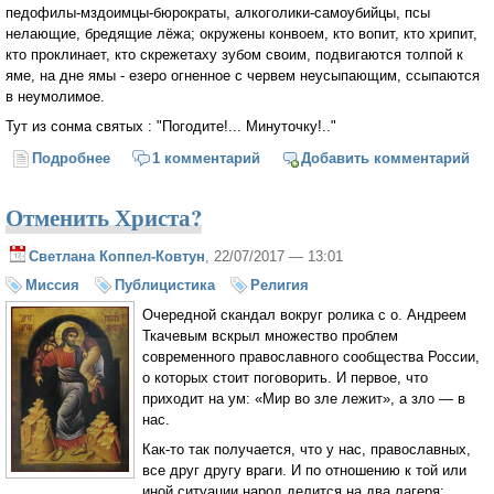
педофилы-мздоимцы-бюрократы, алкоголики-самоубийцы, псы
нелающие, бредящие лёжа; окружены конвоем, кто вопит, кто хрипит,
кто проклинает, кто скрежетаху зубом своим, подвигаются толпой к
яме, на дне ямы - езеро огненное с червем неусыпающим, ссыпаются
в неумолимое.
Тут из сонма святых : "Погодите!... Минуточку!.."
Подробнее
о Правый Суд свершился...
1 комментарий
Добавить комментарий
Отменить Христа?
Светлана Коппел-Ковтун
, 22/07/2017 — 13:01
Миссия
Публицистика
Религия
Очередной скандал вокруг ролика с о. Андреем
Ткачевым вскрыл множество проблем
современного православного сообщества России,
о которых стоит поговорить. И первое, что
приходит на ум: «Мир во зле лежит», а зло — в
нас.
Как-то так получается, что у нас, православных,
все друг другу враги. И по отношению к той или
иной ситуации народ делится на два лагеря: