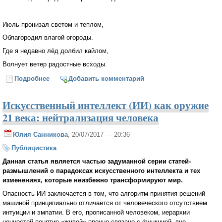
Июль пронизал светом и теплом,
Облагородил влагой огороды.
Где я недавно лёд долбил кайлом,
Волнует ветер радостные всходы.
Подробнее
о Июль семнадцатого
Добавить комментарий
Искусственный интеллект (ИИ) как оружие
21 века: нейтрализация человека
Юлия Санникова
, 20/07/2017 — 20:36
Публицистика
Данная статья является частью задуманной серии статей-
размышлений о парадоксах искусственного интеллекта и тех
изменениях, которые неизбежно трансформируют мир.
Опасность ИИ заключается в том, что алгоритм принятия решений
машиной принципиально отличается от человеческого отсутствием
интуиции и эмпатии. В его, прописанной человеком, иерархии
ценностей понятие «живой» прочно связано с функцией, вне