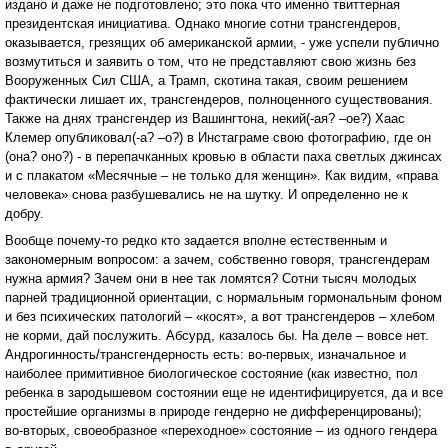
издано и даже не подготовлено; это пока что именно твиттерная
президентская инициатива. Однако многие сотни трансгендеров,
оказывается, грезящих об американской армии, - уже успели публично
возмутиться и заявить о том, что не представляют свою жизнь без
Вооруженных Сил США, а Трамп, скотина такая, своим решением
фактически лишает их, трансгендеров, полноценного существования.
Также на днях трансгендер из Вашингтона, некий(-ая? –ое?) Хаас
Клемер опубликовал(-а? –о?) в Инстаграме свою фотографию, где он
(она? оно?) - в перепачканных кровью в области паха светлых джинсах
и с плакатом «Месячные – не только для женщин». Как видим, «права
человека» снова разбушевались не на шутку. И определенно не к
добру.
Вообще почему-то редко кто задается вполне естественным и
закономерным вопросом: а зачем, собственно говоря, трансгендерам
нужна армия? Зачем они в нее так ломятся? Сотни тысяч молодых
парней традиционной ориентации, с нормальным гормональным фоном
и без психических патологий – «косят», а вот трансгендеров – хлебом
не корми, дай послужить. Абсурд, казалось бы. На деле – вовсе нет.
Андрогинность/трансгендерность есть: во-первых, изначальное и
наиболее примитивное биологическое состояние (как известно, пол
ребенка в зародышевом состоянии еще не идентифицируется, да и все
простейшие организмы в природе гендерно не дифференцированы);
во-вторых, своеобразное «переходное» состояние – из одного гендера