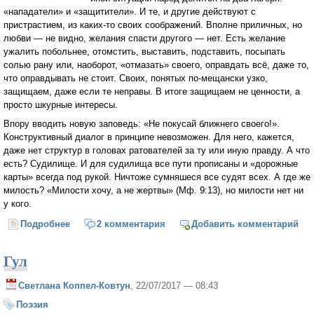
«нападатели» и «защитители». И те, и другие действуют с
пристрастием, из каких-то своих соображений. Вполне приличных, но
любви — не видно, желания спасти другого — нет. Есть желание
ужалить побольнее, отомстить, выставить, подставить, посыпать
солью рану или, наоборот, «отмазать» своего, оправдать всё, даже то,
что оправдывать не стоит. Своих, понятых по-мещански узко,
защищаем, даже если те неправы. В итоге защищаем не ценности, а
просто шкурные интересы.
Впору вводить новую заповедь: «Не покусай ближнего своего!».
Конструктивный диалог в принципе невозможен. Для него, кажется,
даже нет структур в головах ратователей за ту или иную правду. А что
есть? Судилище. И для судилища все пути прописаны и «дорожные
карты» всегда под рукой. Ничтоже сумняшеся все судят всех. А где же
милость? «Милости хочу, а не жертвы» (Мф. 9:13), но милости нет ни
у кого.
Подробнее
о Отменить Христа?
2 комментария
Добавить комментарий
Гул
Светлана Коппел-Ковтун
, 22/07/2017 — 08:43
Поэзия