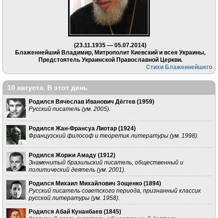
(23.11.1935 — 05.07.2014)
Блаженнейший Владимир, Митрополит Киевский и всея Украины,
Предстоятель Украинской Православной Церкви.
Стихи Блаженнейшего
10 августа. В этот день
Родился Вячеслав Иванович Дёгтев (
1959
)
Русский писатель (ум. 2005).
Родился Жан-Франсуа Лиотар (
1924
)
Французский философ и теоретик литературы (ум. 1998).
Родился Жоржи Амаду (
1912
)
Знаменитый бразильский писатель, общественный и
политический деятель (ум. 2001).
Родился Михаил Михайлович Зощенко (
1894
)
Русский писатель советского периода, признанный классик
русской литературы (ум. 1958).
Родился Абай Кунанбаев (
1845
)