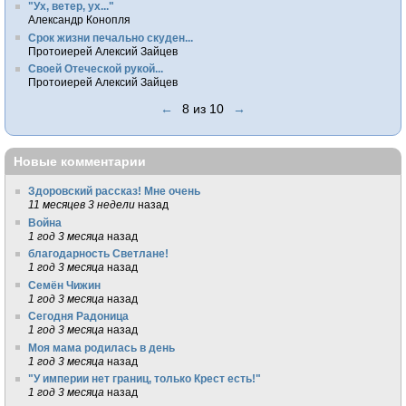
"Ух, ветер, ух..."
Александр Конопля
Срок жизни печально скуден...
Протоиерей Алексий Зайцев
Своей Отеческой рукой...
Протоиерей Алексий Зайцев
←
8 из 10
→
Новые комментарии
Здоровский рассказ! Мне очень
11 месяцев 3 недели
назад
Война
1 год 3 месяца
назад
благодарность Светлане!
1 год 3 месяца
назад
Семён Чижин
1 год 3 месяца
назад
Сегодня Радоница
1 год 3 месяца
назад
Моя мама родилась в день
1 год 3 месяца
назад
"У империи нет границ, только Крест есть!"
1 год 3 месяца
назад