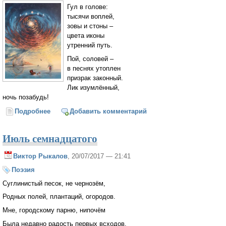
Гул в голове:
тысячи воплей,
зовы и стоны –
цвета иконы
утренний путь.
Пой, соловей –
в песнях утоплен
призрак законный.
Лик изумлённый,
ночь позабудь!
Подробнее
о Гул
Добавить комментарий
Июль семнадцатого
Виктор Рыкалов
, 20/07/2017 — 21:41
Поэзия
Суглинистый песок, не чернозём,
Родных полей, плантаций, огородов.
Мне, городскому парню, нипочём
Была недавно радость первых всходов.