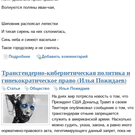
Волнуются поляны иван-чая,
Шиповник распоясал лепестки
И тихая сирень на них склонилась,
Синь неба и синеют васильки -
Такое городскому и не снилось.
Подробнее
о Милей всего картофеля цветы
Добавить комментарий
Трансгендерно-кибернетическая политика и
гинекократическое право (Илья Пожидаев)
Статьи
Общество
Илья Пожидаев
На днях мир потрясла новость о том, что
Президент США Дональд Трамп в своем
Твиттере опубликовал сообщение о том, что
трансгендерам отныне запрещается
служить в американской армии. Насколько
можно судить, указа, закона, а равно иного
нормативно-правового акта, легитимирующего данный запрет, пока не