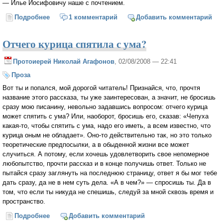
— Илье Иосифовичу наше с почтением.
Подробнее
о Шутник, или Рассказ о том, как установка
1 комментарий
Добавить комментарий
американских крылатых ракет «Першинг-2» помогла
провести отопление в Покровскую церковь
Отчего курица спятила с ума?
Протоиерей Николай Агафонов
, 02/08/2008 — 22:41
Проза
Вот ты и попался, мой дорогой читатель! Признайся, что, прочтя
название этого рассказа, ты уже заинтересован, а значит, не бросишь
сразу мою писанину, невольно задавшись вопросом: отчего курица
может спятить с ума? Или, наоборот, бросишь его, сказав: «Чепуха
какая-то, чтобы спятить с ума, надо его иметь, а всем известно, что
курица оным не обладает». Оно-то действительно так, но это только
теоретические предпосылки, а в обыденной жизни все может
случиться. А потому, если хочешь удовлетворить свое непомерное
любопытство, прочти рассказ и в конце получишь ответ. Только не
пытайся сразу заглянуть на последнюю страницу, ответ я бы мог тебе
дать сразу, да не в нем суть дела. «А в чем?» — спросишь ты. Да в
том, что если ты никуда не спешишь, следуй за мной сквозь время и
пространство.
Подробнее
о Отчего курица спятила с ума?
Добавить комментарий