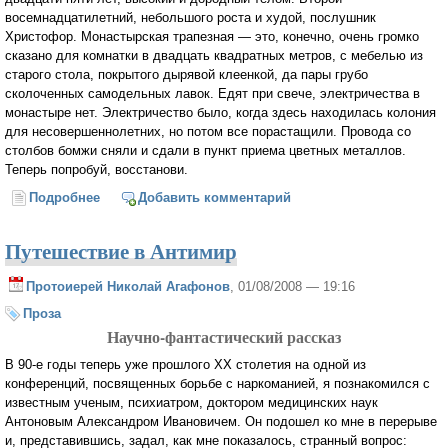
восемнадцатилетний, небольшого роста и худой, послушник
Христофор. Монастырская трапезная — это, конечно, очень громко
сказано для комнатки в двадцать квадратных метров, с мебелью из
старого стола, покрытого дырявой клеенкой, да пары грубо
сколоченных самодельных лавок. Едят при свече, электричества в
монастыре нет. Электричество было, когда здесь находилась колония
для несовершеннолетних, но потом все порастащили. Провода со
столбов бомжи сняли и сдали в пункт приема цветных металлов.
Теперь попробуй, восстанови.
Подробнее
о Оборотень (Святочный рассказ)
Добавить комментарий
Путешествие в Антимир
Протоиерей Николай Агафонов
, 01/08/2008 — 19:16
Проза
Научно-фантастический рассказ
В 90-е годы теперь уже прошлого ХХ столетия на одной из
конференций, посвященных борьбе с наркоманией, я познакомился с
известным ученым, психиатром, доктором медицинских наук
Антоновым Александром Ивановичем. Он подошел ко мне в перерыве
и, представившись, задал, как мне показалось, странный вопрос: