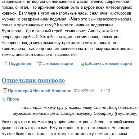
вторникам и четвергам он неизменно отдавал чтению современной
прозы, считая, что архиерей обязан быть в курсе всех литературных
новинок. Взглянув в угол на напольные часы, снял очки и, отбросив
журнал, с раздражением подумал: «Чего это сын казахского народа
полез в христианскую тему? Какое-то наивное подражание
Булгакову... Да и главный герой, семинарист Авель, какой-то
неправдоподобный. Хотя бы съездил в семинарию, посмотрел.
Наверное, когда мусульманину приходится читать писателя-
христианина, пытающегося импровизировать на тему магометанства,
тоже становится смешно от наивности».
Подробнее
о Друзья
1 комментарий
Добавить комментарий
Отшельник поневоле
Протоиерей Николай Агафонов
, 01/08/2008 — 19:13
Проза
Посвящаю моему другу наместнику Свято-Воскресенского
мужского монастыря г. Самары игумену Серафиму (Глушакову)
Уже под утро отцу Никифору приснился странный сон, который можно
даже назвать страшным. Ему снилось, что его отпевают. Но самое
жуткое было не в этом — уж кому как не монаху помнить о своем