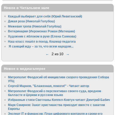
Новое в Читальном зале
Каждый выбирает для себя (Юрий Левитанский)
Дикая роза (Николай Голубош)
Межевая тропа (Николай Голубош)
Ветеринария (Иеромонах Роман (Матюшин)
Художник с яблоком в руке (Елена Самкова)
Наш класс пошёл в поход. Кошмар педагога
Я санкций жду – за то, что всем народом...
←
2 из 10
→
Новое в медиагалерее
Митрополит Феодосий об инициативе скорого проведения Собора
УПЦ
Сергей Марнов. "Блаженная, помоги!" - Читает автор
Митрополит Феодосий о перспективах своего суда, вредном
балласте в Церкви и русском языке
Избранные стихи Светланы Коппел-Ковтун читает Дмитрий Бабич
Марк Смирнов: Закат христианства приходит вместе с закатом
Европы
Эксперт IT и финансов: План цифрового контроля и сроки его