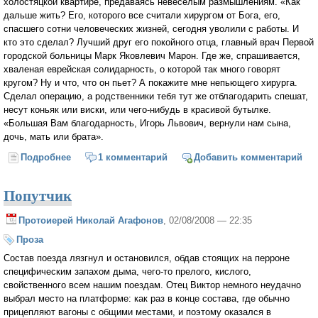
холостяцкой квартире, предаваясь невеселым размышлениям. «Как
дальше жить? Его, которого все считали хирургом от Бога, его,
спасшего сотни человеческих жизней, сегодня уволили с работы. И
кто это сделал? Лучший друг его покойного отца, главный врач Первой
городской больницы Марк Яковлевич Марон. Где же, спрашивается,
хваленая еврейская солидарность, о которой так много говорят
кругом? Ну и что, что он пьет? А покажите мне непьющего хирурга.
Сделал операцию, а родственники тебя тут же отблагодарить спешат,
несут коньяк или виски, или чего-нибудь в красивой бутылке.
«Большая Вам благодарность, Игорь Львович, вернули нам сына,
дочь, мать или брата».
Подробнее
о Антисемит
1 комментарий
Добавить комментарий
Попутчик
Протоиерей Николай Агафонов
, 02/08/2008 — 22:35
Проза
Состав поезда лязгнул и остановился, обдав стоящих на перроне
специфическим запахом дыма, чего-то прелого, кислого,
свойственного всем нашим поездам. Отец Виктор немного неудачно
выбрал место на платформе: как раз в конце состава, где обычно
прицепляют вагоны с общими местами, и поэтому оказался в