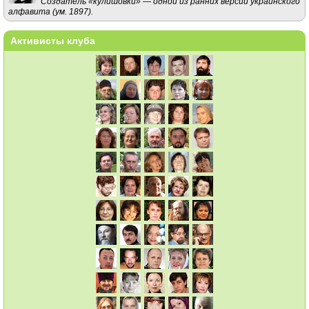
Создатель «кулишовки» — одной из ранних версий украинского
алфавита (ум. 1897).
Активисты клуба