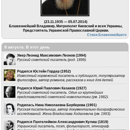
(23.11.1935 — 05.07.2014)
Блаженнейший Владимир, Митрополит Киевский и всея Украины,
Предстоятель Украинской Православной Церкви.
Стихи Блаженнейшего
8 августа. В этот день
Умер Леонид Максимович Леонов (
1994
)
Русский советский писатель (род. 1899).
Родился Юстейн Гордер (
1952
)
Известный норвежский писатель и публицист, популяризатор
философии, автор романов, рассказов и книг для детей.
Родился Юрий Павлович Казаков (
1927
)
Русский советский писатель. Один из крупнейших
представителей советской новеллистики (ум. 1982).
Родилась Нина Николаевна Берберова (
1901
)
Русская писательница, автор документально-биографических
исследований. Жена Владислава Ходасевича (ум. 1993).
Родился Пантелеймон Александрович Кулиш (
1819
)
Украинский писатель, поэт, фольклорист, этнограф.