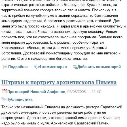
стратегических ракетных войсках в Белоруссии. Куда ни глянь, за
территорией военного городка только лес и болота. Поскольку я в
часть прибыл из «учебки» уже в звании сержанта, то был назначен
командиром отделения. А времени у ракетчиков хоть отбавляй. Для
меня это была просто находка. Я зарывался в армейскую библиотеку и
читал, читал, читал. Читал, в основном, русскую классику. Решил
прочесть все, что не охватывала школьная программа. Больше всего
меня поразил Достоевский. Его романы, особенно «Братья
Карамазовы», «Бесы», стали для меня первыми учебниками
богословия. Достоевский по-настоящему пробудил во мне интерес к
религии. С этого началось мое богоискательство.
Подробнее
о Как я поступал в Духовную семинарию
4 комментария
Добавить комментарий
Штрихи к портрету архиепископа Пимена
Протоиерей Николай Агафонов
, 02/08/2008 — 22:47
Публицистика
Только что назначенный Синодом на должность ректора Саратовской
духовной семинарии, я со всем рвением начал работу по ее
возрождению. Дело в том, что еще никакой семинарии не было, все
надо было начинать с нуля. Архиепископ Саратовский Пимен,