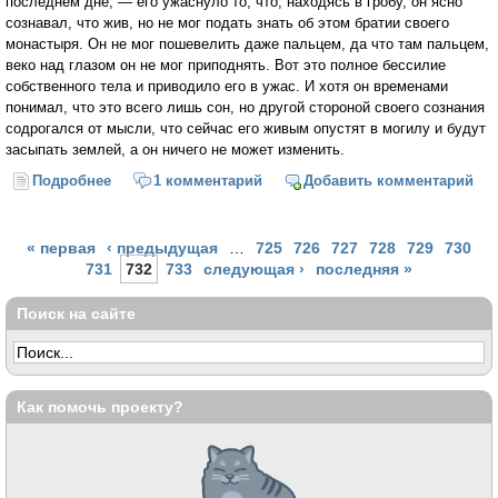
последнем дне, — его ужаснуло то, что, находясь в гробу, он ясно
сознавал, что жив, но не мог подать знать об этом братии своего
монастыря. Он не мог пошевелить даже пальцем, да что там пальцем,
веко над глазом он не мог приподнять. Вот это полное бессилие
собственного тела и приводило его в ужас. И хотя он временами
понимал, что это всего лишь сон, но другой стороной своего сознания
содрогался от мысли, что сейчас его живым опустят в могилу и будут
засыпать землей, а он ничего не может изменить.
Подробнее
о Отшельник поневоле
1 комментарий
Добавить комментарий
Страницы
« первая
‹ предыдущая
…
725
726
727
728
729
730
731
732
733
следующая ›
последняя »
Поиск на сайте
Как помочь проекту?