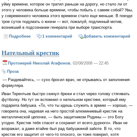
уйму времени, которое он тратил раньше на дорогу, но стало ли от
этого у человека больше времени, чтобы побыть с самим собой? Увы,
у современного человека этого времени стало еще меньше. В поезде
трое суток подумать о жизни — вот, пожалуй, подлинный мотив,
возникший в подсознании генерала при выборе транспорта.
Подробнее
о Высокая ставка
1 комментарий
Добавить комментарий
Нательный крестик
Протоиерей Николай Агафонов
, 02/08/2008 — 22:45
Проза
— Раздевайтесь, — сухо бросил врач, не отрываясь от заполнения
формуляра.
Иван Терентьев быстро скинул брюки и стал через голову стягивать
футболку. Но тут он вспомнил о нательном крестике, который ему
подарила бабушка. «То, что ты идешь служить в армию — хорошо, —
говорила она, надевая на него простой алюминиевый крестик на
металлической цепочке, — быть защитником Родины — это Богу
угодно. Крестик тебя спасет и сохранит от всего дурного». Иван не
возражал, а даже втайне был рад бабушкиной заботе. В то, что
крестик его защитит от чего-то плохого, он тоже поверил, хотя