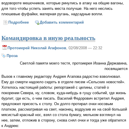
водовороте мешочников, которые ринулись в атаку на общие вагоны,
для того чтобы успеть занять места получше. На него неслись
плюшевые фуфайки, матерная ругань, надсадные вопли.
Подробнее
о Попутчик
Добавить комментарий
Командировка в иную реальность
Протоиерей Николай Агафонов
, 02/08/2008 — 22:32
Проза
Светлой памяти моего тестя, протоиерея Иоанна Державина,
посвящается
Вызов к главному редактору Андрея Агапова радостно взволновал.
Ему до смерти надоело сидеть в отделе писем «Сельских новостей».
Хотелось настоящей работы: репортажей с целины, статей о
покорении Севера, ну, словом, куда-нибудь в гущу событий, где жизнь
бурлит, где есть, о чем писать. Василий Федорович встретил Андрея,
предложил присесть к столу. Он долго протирал очки носовым
платком, рассматривая на свет, наконец, водрузив их на свой большой
мясистый красный нос, взял со стола бумагу, мельком взглянул на
нее, затем, отложив в сторону, снова снял очки и тогда уже обратился
к Андрею: