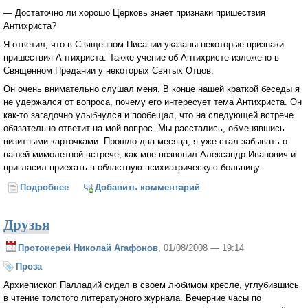
— Достаточно ли хорошо Церковь знает признаки пришествия
Антихриста?
Я ответил, что в Священном Писании указаны некоторые признаки
пришествия Антихриста. Также учение об Антихристе изложено в
Священном Предании у некоторых Святых Отцов.
Он очень внимательно слушал меня. В конце нашей краткой беседы я
не удержался от вопроса, почему его интересует тема Антихриста. Он
как-то загадочно улыбнулся и пообещал, что на следующей встрече
обязательно ответит на мой вопрос. Мы расстались, обменявшись
визитными карточками. Прошло два месяца, я уже стал забывать о
нашей мимолетной встрече, как мне позвонил Александр Иванович и
пригласил приехать в областную психиатрическую больницу.
Подробнее
о Путешествие в Антимир
Добавить комментарий
Друзья
Протоиерей Николай Агафонов
, 01/08/2008 — 19:14
Проза
Архиепископ Палладий сидел в своем любимом кресле, углубившись
в чтение толстого литературного журнала. Вечерние часы по