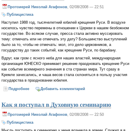
Протоиерей Николай Агафонов
, 02/08/2008 — 22:51
Публицистика
Наступил 1988 год, тысячелетний юбилей крещения Руси. В воздухе
носилось чувство перемены в отношении к Церкви в нашем безбожном
государстве. Во всяком случае, пресса стала активно муссировать
тему: отмечать или не отмечать эту дату? Большинство выступлений
было за то, чтобы не отмечать: мол, это дело церковников, а
государству до таких событий, как крещение Руси, по барабану.
Вдруг, как гром с ясного неба для наших властей, международная
организация ЮНЕСКО принимает решение праздновать крещение Руси
как событие всемирного значения в ста странах мира. Тут сразу в
Кремле зачесались, и чаша весов стала склоняться в пользу участия
государства в праздновании юбилея.
Подробнее
о Историческое событие
Добавить комментарий
Как я поступал в Духовную семинарию
Протоиерей Николай Агафонов
, 02/08/2008 — 22:50
Публицистика
Мысль поступить в семинарию у меня возникла в армии. Служил я в