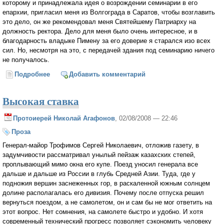
которому и принадлежала идея о возрождении семинарии в его
епархии, пригласил меня из Волгограда в Саратов, чтобы возглавить
это дело, он же рекомендовал меня Святейшему Патриарху на
должность ректора. Дело для меня было очень интересное, и в
благодарность владыке Пимену за его доверие я старался изо всех
сил. Но, несмотря на это, с передачей здания под семинарию ничего
не получалось.
Подробнее
о Штрихи к портрету архиепископа Пимена
Добавить комментарий
Высокая ставка
Протоиерей Николай Агафонов
, 02/08/2008 — 22:46
Проза
Генерал-майор Трофимов Сергей Николаевич, отложив газету, в
задумчивости рассматривал унылый пейзаж казахских степей,
проплывающий мимо окна его купе. Поезд уносил генерала все
дальше и дальше из России в глубь Средней Азии. Туда, где у
подножия вершин заснеженных гор, в раскаленной южным солнцем
долине располагалась его дивизия. Почему после отпуска решил
вернуться поездом, а не самолетом, он и сам бы не мог ответить на
этот вопрос. Нет сомнения, на самолете быстро и удобно. И хотя
современный технический прогресс позволяет сэкономить человеку