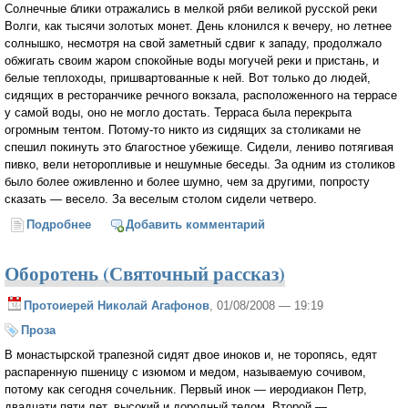
Солнечные блики отражались в мелкой ряби великой русской реки
Волги, как тысячи золотых монет. День клонился к вечеру, но летнее
солнышко, несмотря на свой заметный сдвиг к западу, продолжало
обжигать своим жаром спокойные воды могучей реки и пристань, и
белые теплоходы, пришвартованные к ней. Вот только до людей,
сидящих в ресторанчике речного вокзала, расположенного на террасе
у самой воды, оно не могло достать. Терраса была перекрыта
огромным тентом. Потому-то никто из сидящих за столиками не
спешил покинуть это благостное убежище. Сидели, лениво потягивая
пивко, вели неторопливые и нешумные беседы. За одним из столиков
было более оживленно и более шумно, чем за другими, попросту
сказать — весело. За веселым столом сидели четверо.
Подробнее
о Внук Шаляпина
Добавить комментарий
Оборотень (Святочный рассказ)
Протоиерей Николай Агафонов
, 01/08/2008 — 19:19
Проза
В монастырской трапезной сидят двое иноков и, не торопясь, едят
распаренную пшеницу с изюмом и медом, называемую сочивом,
потому как сегодня сочельник. Первый инок — иеродиакон Петр,
двадцати пяти лет, высокий и дородный телом. Второй —