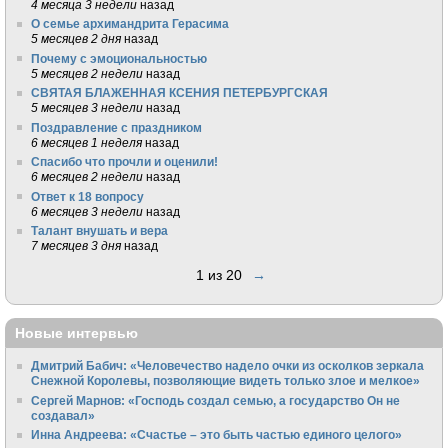
4 месяца 3 недели
назад
О семье архимандрита Герасима
5 месяцев 2 дня
назад
Почему с эмоциональностью
5 месяцев 2 недели
назад
СВЯТАЯ БЛАЖЕННАЯ КСЕНИЯ ПЕТЕРБУРГСКАЯ
5 месяцев 3 недели
назад
Поздравление с праздником
6 месяцев 1 неделя
назад
Спасибо что прочли и оценили!
6 месяцев 2 недели
назад
Ответ к 18 вопросу
6 месяцев 3 недели
назад
Талант внушать и вера
7 месяцев 3 дня
назад
1 из 20
→
Новые интервью
Дмитрий Бабич: «Человечество надело очки из осколков зеркала
Снежной Королевы, позволяющие видеть только злое и мелкое»
Сергей Марнов: «Господь создал семью, а государство Он не
создавал»
Инна Андреева: «Счастье – это быть частью единого целого»