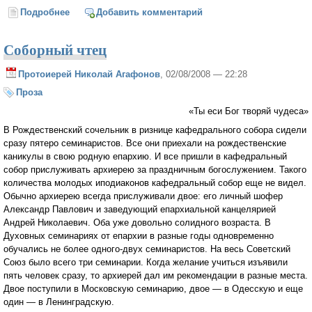
Подробнее
о Командировка в иную реальность
Добавить комментарий
Соборный чтец
Протоиерей Николай Агафонов
, 02/08/2008 — 22:28
Проза
«Ты еси Бог творяй чудеса»
В Рождественский сочельник в ризнице кафедрального собора сидели
сразу пятеро семинаристов. Все они приехали на рождественские
каникулы в свою родную епархию. И все пришли в кафедральный
собор прислуживать архиерею за праздничным богослужением. Такого
количества молодых иподиаконов кафедральный собор еще не видел.
Обычно архиерею всегда прислуживали двое: его личный шофер
Александр Павлович и заведующий епархиальной канцелярией
Андрей Николаевич. Оба уже довольно солидного возраста. В
Духовных семинариях от епархии в разные годы одновременно
обучались не более одного-двух семинаристов. На весь Советский
Союз было всего три семинарии. Когда желание учиться изъявили
пять человек сразу, то архиерей дал им рекомендации в разные места.
Двое поступили в Московскую семинарию, двое — в Одесскую и еще
один — в Ленинградскую.