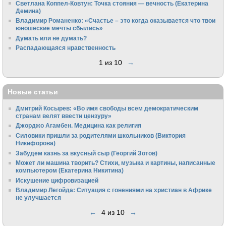
Светлана Коппел-Ковтун: Точка стояния — вечность (Екатерина
Демина)
Владимир Романенко: «Счастье – это когда оказывается что твои
юношеские мечты сбылись»
Думать или не думать?
Распадающаяся нравственность
1 из 10
→
Новые статьи
Дмитрий Косырев: «Во имя свободы всем демократическим
странам велят ввести цензуру»
Джорджо Агамбен. Медицина как религия
Силовики пришли за родителями школьников (Виктория
Никифорова)
Забудем казнь за вкусный сыр (Георгий Зотов)
Может ли машина творить? Стихи, музыка и картины, написанные
компьютером (Екатерина Никитина)
Искушение цифровизацией
Владимир Легойда: Ситуация с гонениями на христиан в Африке
не улучшается
←
4 из 10
→