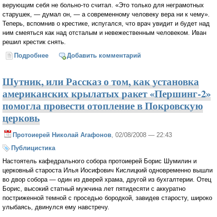
верующим себя не больно-то считал. «Это только для неграмотных
старушек, — думал он, — а современному человеку вера ни к чему».
Теперь, вспомнив о крестике, испугался, что врач увидит и будет над
ним смеяться как над отсталым и невежественным человеком. Иван
решил крестик снять.
Подробнее
о Нательный крестик
Добавить комментарий
Шутник, или Рассказ о том, как установка
американских крылатых ракет «Першинг-2»
помогла провести отопление в Покровскую
церковь
Протоиерей Николай Агафонов
, 02/08/2008 — 22:43
Публицистика
Настоятель кафедрального собора протоиерей Борис Шумилин и
церковный староста Илья Иосифович Кислицкий одновременно вышли
во двор собора — один из дверей храма, другой из бухгалтерии. Отец
Борис, высокий статный мужчина лет пятидесяти с аккуратно
постриженной темной с проседью бородкой, завидев старосту, широко
улыбаясь, двинулся ему навстречу.