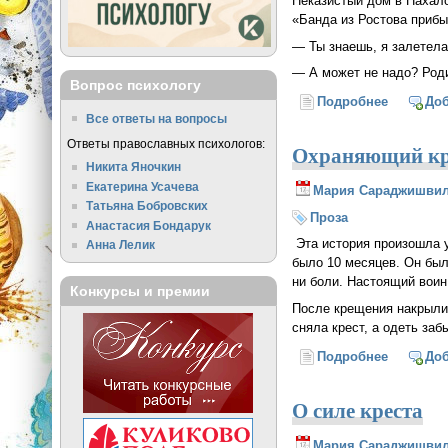
Неказистый дом в Нахало
«Банда из Ростова прибы
— Ты знаешь, я залетел
— А может не надо? Род
Вопрос психологу
Подробнее
о Молитв
До
Все ответы на вопросы
Ответы православных психологов:
Охраняющий кр
Никита Яночкин
Екатерина Усачева
Мария Сараджишви
Татьяна Бобровских
Проза
Анастасия Бондарук
Эта история произошла у
Анна Лелик
было 10 месяцев. Он был
ни боли. Настоящий воин
Конкурсы и премии
После крещения накрыли 
сняла крест, а одеть заб
Подробнее
о Охран
До
О силе креста
Мария Сараджишви