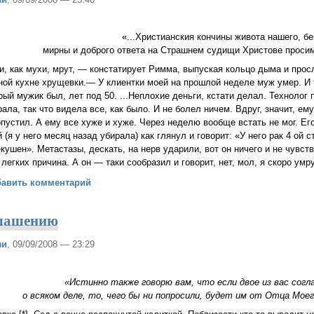
«...Христианския кончины живота нашего, б
мирны и доброго ответа на Страшнем судищи Христове просим»
, как мухи, мрут, — констатирует Римма, выпуская кольцо дыма и прос
ной кухне хрущевки.— У клиентки моей на прошлой неделе муж умер. И 
рый мужик был, лет под 50. ...Неплохие деньги, кстати делал. Технолог 
рала, так что видела все, как было. И не болел ничем. Вдруг, значит, ем
пустил. А ему все хуже и хуже. Через неделю вообще встать не мог. Его
 (я у него месяц назад убирала) как глянул и говорит: «У него рак 4 ой с
кушен». Метастазы, дескать, на нерв ударили, вот он ничего и не чувств
 легких причина. А он — таки сообразил и говорит, нет, мол, я скоро умру
ная кончина
бавить комментарий
глашению
ли
, 09/09/2008 — 23:29
«Истинно также говорю вам, что если двое из вас согл
о всяком деле, то, чего бы ни попросили, будет им от Отца Моег