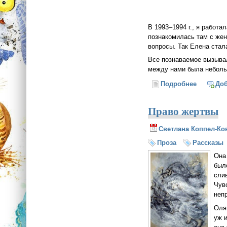
В 1993–1994 г., я работа
познакомилась там с жен
вопросы. Так Елена ста
Все познаваемое вызывал
между нами была небольш
Подробнее
о Молитв
До
Право жертвы
Светлана Коппел-Ко
Проза
Рассказы
Она
был
сли
Чувс
неп
Оля 
уж 