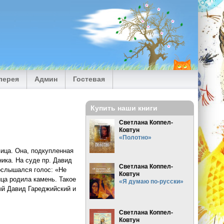
лерея
Админ
Гостевая
Купить наши книги
Светлана Коппел-
Ковтун
«Полотно»
ица. Она, подкупленная
ника. На суде пр. Давид
Светлана Коппел-
послышался голос: «Не
Ковтун
ица родила камень. Такое
«Я думаю по-русски»
ый Давид Гареджийский и
Светлана Коппел-
Ковтун