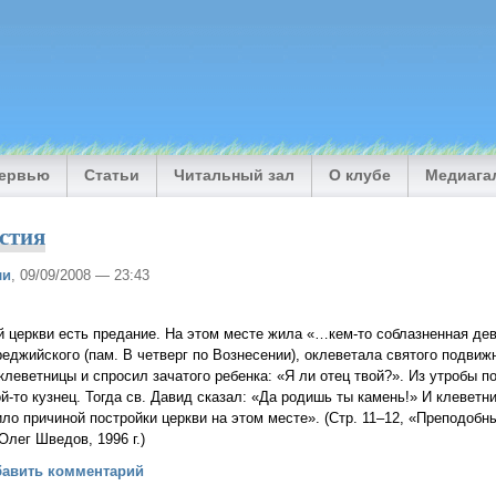
тервью
Статьи
Читальный зал
О клубе
Медиага
стия
ли
, 09/09/2008 — 23:43
 церкви есть предание. На этом месте жила «…кем-то соблазненная дев
реджийского (пам. В четверг по Вознесении), оклеветала святого подвиж
клеветницы и спросил зачатого ребенка: «Я ли отец твой?». Из утробы 
й-то кузнец. Тогда св. Давид сказал: «Да родишь ты камень!» И клеветн
ло причиной постройки церкви на этом месте». (Стр. 11–12, «Преподобн
Олег Шведов, 1996 г.)
мя Причастия
бавить комментарий