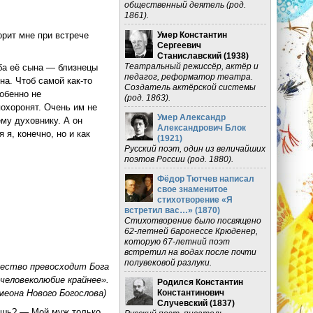
общественный деятель (род.
1861).
Умер Константин
орит мне при встрече
Сергеевич
Станиславский (
1938
)
Театральный режиссёр, актёр и
ба её сына — близнецы
педагог, реформатор театра.
на. Чтоб самой как-то
Создатель актёрской системы
собенно не
(род. 1863).
похоронят. Очень им не
Умер Александр
ему духовнику. А он
Александрович Блок
 я, конечно, но и как
(
1921
)
Русский поэт, один из величайших
поэтов России (род. 1880).
Фёдор Тютчев написал
свое знаменитое
стихотворение «Я
встретил вас…» (
1870
)
Стихотворение было посвящено
62-летней баронессе Крюденер,
которую 67-летний поэт
встретил на водах после почти
полувековой разлуки.
жество превосходит Бога
 человеколюбие крайнее».
Родился Константин
Константинович
меона Нового Богослова)
Случевский (
1837
)
аешь? — Мой муж только