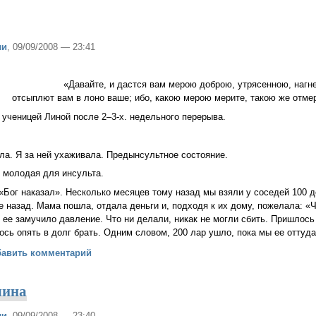
ли
, 09/09/2008 — 23:41
«Давайте, и дастся вам мерою доброю, утрясенною, наг
отсыплют вам в лоно ваше; ибо, какою мерою мерите, такою же отмери
й ученицей Линой после 2–3-х. недельного перерыва.
а. Я за ней ухаживала. Предынсультное состояние.
 молодая для инсульта.
 «Бог наказал». Несколько месяцев тому назад мы взяли у соседей 100 
е назад. Мама пошла, отдала деньги и, подходя к их дому, пожелала: «Ч
 ее замучило давление. Что ни делали, никак не могли сбить. Пришлось
ось опять в долг брать. Одним словом, 200 лар ушло, пока мы ее оттуд
нг
бавить комментарий
чина
ли
, 09/09/2008 — 23:40