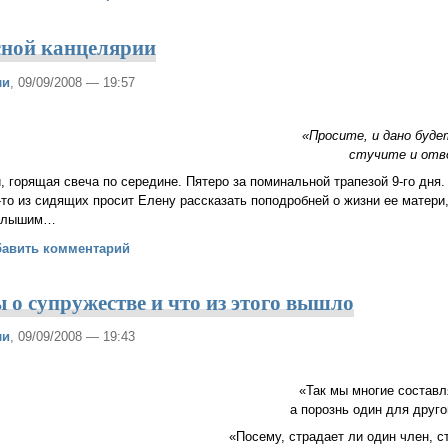
сной канцелярии
ли
, 09/09/2008 — 19:57
«Просите, и дано буде
стучите и отво
й, горящая свеча по середине. Пятеро за поминальной трапезой 9-го дня
-то из сидящих просит Елену рассказать поподробней о жизни ее матери
ы слышим…
 из Небесной канцелярии
бавить комментарий
 о супружестве и что из этого вышло
ли
, 09/09/2008 — 19:43
«Так мы многие составл
а порознь один для другог
«Посему, страдает ли один член, с