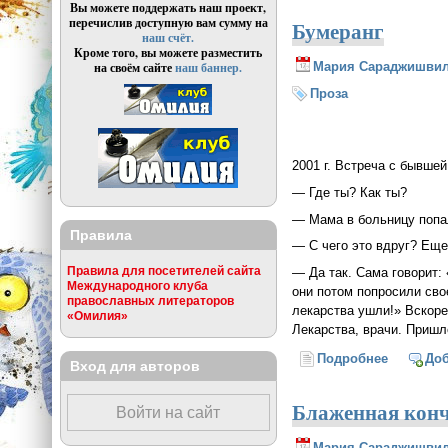
Вы можете поддержать наш проект,
перечислив доступную вам сумму на
Бумеранг
наш счёт.
Кроме того, вы можете разместить
Мария Сараджишви
на своём сайте
наш баннер.
Проза
2001 г. Встреча c бывше
— Где ты? Как ты?
— Мама в больницу попал
Правила
— С чего это вдруг? Еще
Правила для посетителей сайта
— Да так. Сама говорит:
Международного клуба
они потом попросили сво
православных литераторов
лекарства ушли!» Вскоре
«Омилия»
Лекарства, врачи. Пришл
Подробнее
о Бумера
До
Вход для авторов
Блаженная кон
Войти на сайт
Мария Сараджишви