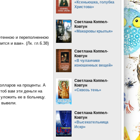
«Ксеньюшка, голубка
Христова»
Светлана Коппел-
Ковтун
«Макаровы крылья»
нетенною и переполненною
тся и вам». (Лк. гл.6.38)
Светлана Коппел-
Ковтун
«В чуланчике
изношенных вещей»
Светлана Коппел-
долларов на проценты. А
Ковтун
«Сквозь тень»
тоб вам эти деньги на
 уложить ее в больницу.
а вывели.
Светлана Коппел-
Ковтун
«Высекательница
Искр»