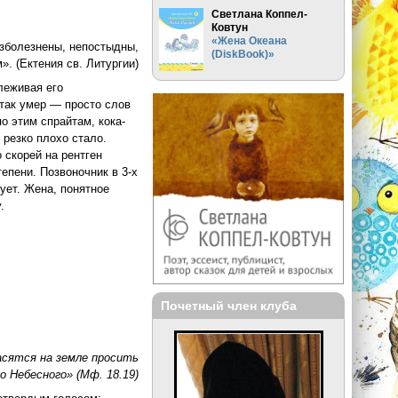
Светлана Коппел-
Ковтун
«Жена Океана
езболезнены, непостыдны,
(DiskBook)»
. (Ектения св. Литургии)
леживая его
так умер — просто слов
по этим спрайтам, кока-
у резко плохо стало.
 скорей на рентген
тепени. Позвоночник в 3-х
ует. Жена, понятное
.
Почетный член клуба
асятся на земле просить
о Небесного» (Мф. 18.19)