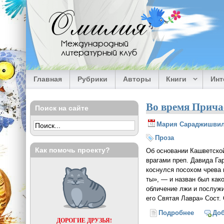
Перейти к основному содержанию
Омилия
Международный
литературный клуб
Главная
Рубрики
Авторы
Книги
Ин
Во время Прича
Поиск на сайте
Мария Сараджишви
Проза
Как помочь проекту?
Об основании Кашветской
врагами преп. Давида Га
коснулся посохом чрева 
ты», — и назван был како
обличение лжи и послужи
его Святая Лавра» Сост. 
Подробнее
о Во вре
До
ДОРОГИЕ ДРУЗЬЯ!