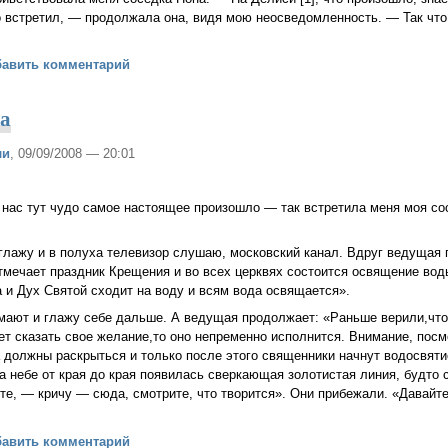
о встретил, — продолжала она, видя мою неосведомленность. — Так что 
да без добра
бавить комментарий
са
ли
, 09/09/2008 — 20:01
нас тут чудо самое настоящее произошло — так встретила меня моя со
 глажу и в полуха телевизор слушаю, московский канал. Вдруг ведущая 
мечает праздник Крещения и во всех церквях состоится освящение воды
 и Дух Святой сходит на воду и всям вода освящается».
мают и глажу себе дальше. А ведущая продолжает: «Раньше верили,что
ет сказать свое желание,то оно непременно исполнится. Внимание, посм
 должны раскрыться и только после этого священники начнут водосвятие
на небе от края до края появилась сверкающая золотистая линия, будто 
ите, — кричу — сюда, смотрите, что творится». Они прибежали. «Давайт
ые небеса
бавить комментарий