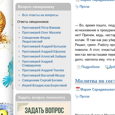
Вопрос священнику
Проза
Все ответы на вопросы
Ответы священников:
— Во, время пошло, люди
Протоиерей Пётр Винник
исчезновение в прокурен
Протоиерей Олег Махнёв
нет! Причем, ведь, неста
Священник Федор
колам. Я там как раз уби
Людоговский
Решил, грипп. Работу про
Протоиерей Андрей Кульков
повезли. А этот, очкастый
Протоиерей Андрей Ефанов
местах метастазами пере
Протоиерей Алексий Зайцев
дело, наплела ему, что в
Протоиерей Андрей
Спиридонов
Подробнее
о Блажен
До
Протоиерей Андрей Ткачёв
Протоиерей Василий Мазур
Молитва по со
Священник Сергий Бегиян
Иерей Владислав Береговой
Мария Сараджишви
Проза
Задать вопрос психологу