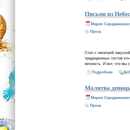
Письмо из Небе
Мария Сараджишви
Проза
Стол с нехитрой закуско
традиционных тостов кто
вечность. И вот, что м
Подробнее
о Письмо
До
Молитва девицы
Мария Сараджишви
Проза