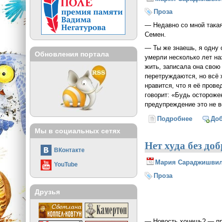
Проза
— Недавно со мной такая
Семен.
— Ты же знаешь, я одну 
Обновления портала
умерли несколько лет на
жить, записала она свою 
перетруждаются, но всё ж
нравится, что я её прове
говорит: «Будь осторожен
предупреждение это не в
Подробнее
о О силе
До
Мы в социальных сетях
Нет худа без до
ВКонтакте
Мария Сараджишви
YouTube
Проза
Друзья
— Новость хочешь? — пр