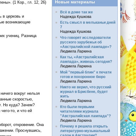
Новые материалы
ны». (1 Кор., гл. 12, 26)
Всё в доме так же
ь в церковь и
Надежда Кушкова
ные возникающие
Есть смысл в мельканьи дней
7
Надежда Кушкова
их учениц. Разница
Что говорят исследователи
русского зарубежья об
«Австралийской лампаде»?
Людмила Ларкина
Как ты, «Австралийская
лампада», живешь сегодня?
Людмила Ларкина
Мой "первый блин" к печати
готов и похоронное бюро
Людмила Ларкина
Никто не верил, что русский
журнал в Брисбене, будет
 ничего вокруг нельзя
жить
занные скоростью,
Людмила Ларкина
у. Но куда? Зачем?
Кто были первыми
чего-то, и что ей
читателями журнала
"Австралийская лампада"?
Людмила Ларкина
оборот, откровение. Она
Почему я решила открыть
ражении. Проснувшись,
литературно-музыкальный
салон в Австралии?