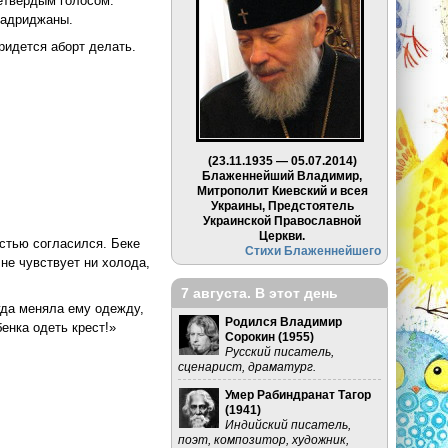
нетвердым голосом:
бадриджаны.
ридется аборт делать.
(23.11.1935 — 05.07.2014)
Блаженнейший Владимир,
Митрополит Киевский и всея
Украины, Предстоятель
Украинской Православной
Церкви.
остью согласился. Беке
Стихи Блаженнейшего
не чувствует ни холода,
7 августа. В этот день
гда меняла ему одежду,
Родился Владимир
бенка одеть крест!»
Сорокин (
1955
)
Русский писатель,
сценарист, драматург.
Умер Рабиндранат Тагор
(
1941
)
Индийский писатель,
поэт, композитор, художник,