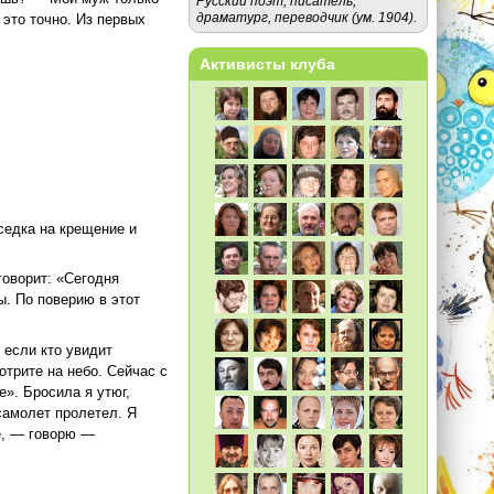
Русский поэт, писатель,
драматург, переводчик (ум. 1904).
это точно. Из первых
Активисты клуба
седка на крещение и
говорит: «Сегодня
. По поверию в этот
 если кто увидит
отрите на небо. Сейчас с
». Бросила я утюг,
самолет пролетел. Я
е, — говорю —