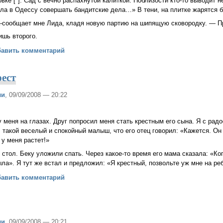
вке [*]. Сад с вечно распахнутой калиткой. Поблизости кто-то выводит 
ла в Одессу совершать бандитские дела…» В тени, на плитке жарятся 
а-сообщает мне Лида, кладя новую партию на шипящую сковородку. — П
ишь второго.
а по соглашению
бавить комментарий
ест
ли
, 09/09/2008 — 20:22
 меня на глазах. Друг попросил меня стать крестным его сына. Я с рад
 такой веселый и спокойный малыш, что его отец говорил: «Кажется. Он 
 у меня растет!»
стол. Беку уложили спать. Через какое-то время его мама сказала: «Ко
ыла». Я тут же встал и предложил: «Я крестный, позвольте уж мне на ре
яющий крест
бавить комментарий
ли
, 09/09/2008 — 20:21