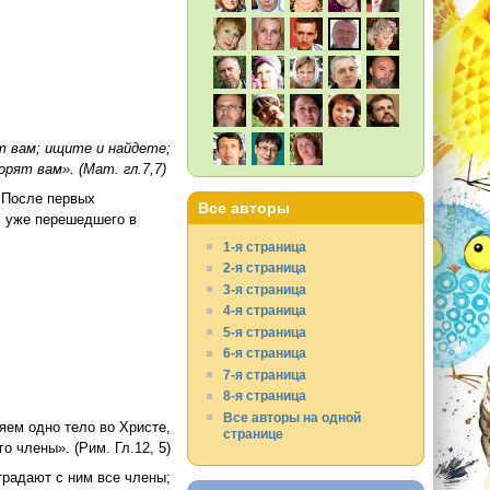
т вам; ищите и найдете;
рят вам». (Мат. гл.7,7)
. После первых
Все авторы
, уже перешедшего в
1-я страница
2-я страница
3-я страница
4-я страница
5-я страница
6-я страница
7-я страница
8-я страница
Все авторы на одной
яем одно тело во Христе,
странице
о члены». (Рим. Гл.12, 5)
традают с ним все члены;