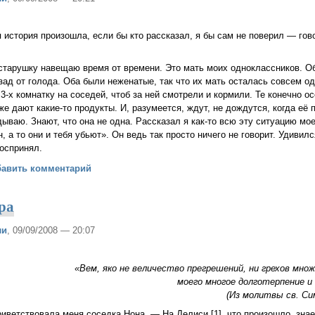
 история произошла, если бы кто рассказал, я бы сам не поверил — гов
старушку навещаю время от времени. Это мать моих одноклассников. О
зад от голода. Оба были неженатые, так что их мать осталась совсем од
3-х комнатку на соседей, чтоб за ней смотрели и кормили. Те конечно о
е дают какие-то продукты. И, разумеется, ждут, не дождутся, когда её 
дываю. Знают, что она не одна. Рассказал я как-то всю эту ситуацию мо
, а то они и тебя убьют». Он ведь так просто ничего не говорит. Удивился
оспринял.
 креста
бавить комментарий
бра
ли
, 09/09/2008 — 20:07
«Вем, яко не величество прегрешений, ни грехов мно
моего многое долготерпение и
(Из молитвы св. Си
иветствовала меня соседка Нона. — На Делиси [1], что произошло, зн