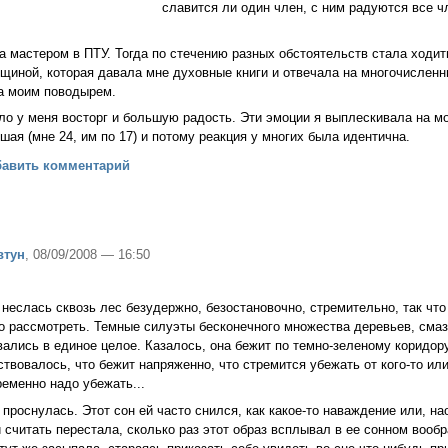
славится ли один член, с ним радуются все чле
ла мастером в ПТУ. Тогда по стечению разных обстоятельств стала ходит
щиной, которая давала мне духовные книги и отвечала на многочислен
ла моим поводырем.
о у меня восторг и большую радость. Эти эмоции я выплескивала на мо
ая (мне 24, им по 17) и потому реакция у многих была идентична.
а девицы о супружестве и что из этого вышло
бавить комментарий
втун
, 08/09/2008 — 16:50
 неслась сквозь лес безудержно, безостановочно, стремительно, так что
о рассмотреть. Темные силуэты бесконечного множества деревьев, сма
вались в единое целое. Казалось, она бежит по темно-зеленому коридор
твовалось, что бежит напряженно, что стремится убежать от кого-то или 
ременно надо убежать...
проснулась. Этот сон ей часто снился, как какое-то наваждение или, на
и считать перестала, сколько раз этот образ всплывал в ее сонном вооб