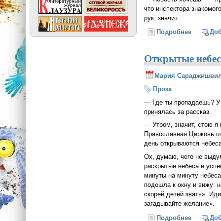
что инспектора знакомог
рук, значит.
Подробнее
о Нет ху
До
Открытые небе
Мария Сараджишви
Проза
— Где ты пропадаешь? У 
принялась за рассказ.
— Утром, значит, стою я
Православная Церковь от
день открываются небеса
Ох, думаю, чего не выду
раскрытые небеса и успе
минуты на минуту небеса
подошла к окну и вижу: 
скорей детей звать». Ид
загадывайте желание».
Подробнее
о Открыт
До