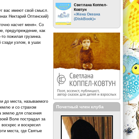
Светлана Коппел-
Ковтун
уг вас имеют свой смысл.
«Жена Океана
онах Нектарий Оптинский)
(DiskBook)»
точно насчет меня». Со
ие, предупреждение, как
-то пожилая грузинка.
й сзади узлом, в ушах
ли до места, называемого
Почетный член клуба
землю и со страхом
на землю для спасения
Своей Воле пострадал за
 воскрес и воскресил
эти места, где Святые