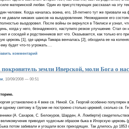
 силе материнской любви. Один из присутствующих рассказал на эту те
ин человек. Когда началась воина, его, 18-летнего тут же призвали на 
и не давали никаких шансов на выздоровление. Неожиданное его состоя
 полностью выздоровел. После войны он вернулся в Тбилиси и узнал, чт
день, когда у него, безнадежного, наступило резкое улучшение. Стал он
снил и соседей и родственников вот что. Оказывается, как только его пр
ю церковь [1], где царица Тамара венчалась [2], обходила ее на коленя
 ему будет что-то угрожать….
ь матери
бавить комментарий
 покровитель земли Иверской, моли Бога о на
ли
, 10/09/2008 — 00:51
сторию.
оргия установлено в 4 веке св. Ниной. Св. Георгий особенно популярен 
и одному святому в Грузии не построено столько церквей, сколько св. Г
нники (А. Сахаров, С. Белокуров, Шарден, А. Ломберти) свидетельствов
 великомученик приводил чудесным образом быка в Илорскую церковь (р
Быка потом забивали и угощали всех приходящих. Так длилось до 1853 