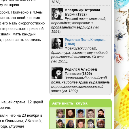
1878).
му историю:
Владимир Петрович
фронт. Примерно в 43-ем
Бурич (
1932
)
ние стало необъяснимо
Русский поэт, стиховед,
переводчик; теоретик и
о его мать скоропостижно
пропагандист верлибра (ум.
 интересоваться причиной
1994).
извали, мать каждый
х, прося взять ее жизнь
Родился Поль Клодель
(
1868
)
Французский поэт,
драматург, эссеист, крупнейший
религиозный писатель XX века
(ум. 1955).
с
Родился Альфред
Теннисон (
1809
)
Знаменитый английский
поэт, наиболее яркий выразитель
мировоззрения викторианской
эпохи (ум. 1892).
в нашей стране. 12 царей
Активисты клуба
еоргию.
али, что на 23 ноября в
-н Очамчири, Абхазия),
года.
(Журнал