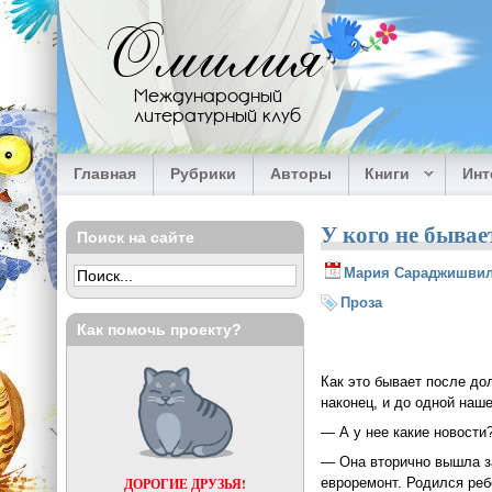
Перейти к основному содержанию
Омилия
Международный
литературный клуб
Главная
Рубрики
Авторы
Книги
Ин
У кого не бывае
Поиск на сайте
Мария Сараджишви
Проза
Как помочь проекту?
Как это бывает после дол
наконец, и до одной наш
— А у нее какие новост
— Она вторично вышла за
евроремонт. Родился реб
ДОРОГИЕ ДРУЗЬЯ!