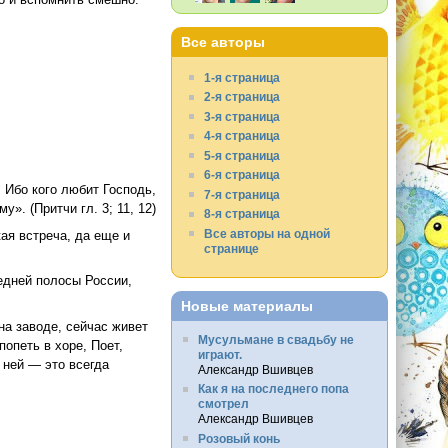
Все авторы
1-я страница
2-я страница
3-я страница
4-я страница
5-я страница
6-я страница
; Ибо кого любит Господь,
7-я страница
у». (Притчи гл. 3; 11, 12)
8-я страница
Все авторы на одной
ая встреча, да еще и
странице
редней полосы России,
Новые материалы
на заводе, сейчас живет
Мусульмане в свадьбу не
попеть в хоре, Поет,
играют.
к ней — это всегда
Александр Вшивцев
Как я на последнего попа
смотрел
Александр Вшивцев
Розовый конь