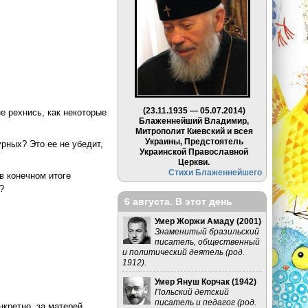
(23.11.1935 — 05.07.2014)
е рехнись, как некоторые
Блаженнейший Владимир,
Митрополит Киевский и всея
Украины, Предстоятель
рных? Это ее не убедит,
Украинской Православной
Церкви.
Стихи Блаженнейшего
в конечном итоге
?
6 августа. В этот день
Умер Жоржи Амаду (
2001
)
Знаменитый бразильский
писатель, общественный
и политический деятель (род.
1912).
Умер Януш Корчак (
1942
)
Польский детский
писатель и педагог (род.
нкретно, за матерей.