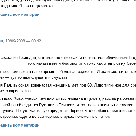
 тогда мне было не до смеха.
бавить комментарий
я
ли
, 10/09/2008 — 00:42
Наказания Господня, сын мой, не отвергай, и не тяготись обличением Его
того наказывает и благоволит к тому как отец к сыну Своем
тного человека в наше время — большая редкость. И если состоится так
век — тут только слушать и слушать.
ня Рая, высокая, коренастая женщина, лет под 60. Лицо типичное для с
исто карие глаза.
ь мало. Знаю только, что всю жизнь провела в церкви, раньше работала 
ольной ногой ездит из Рустави в Тбилиси, чтоб только побыть на службе, 
 души». Ночует часто, где придется. Первое, что особенно притягивает 
строение. Одета во все черное, в руках неизменные четки.
возмездия
бавить комментарий