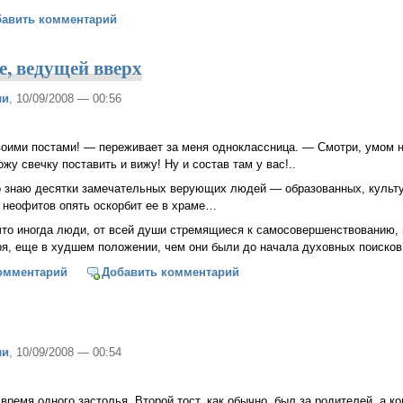
вид Гареджийский и Сергей Есенин
бавить комментарий
е, ведущей вверх
ли
, 10/09/2008 — 00:56
воими постами! — переживает за меня одноклассница. — Смотри, умом н
жу свечку поставить и вижу! Ну и состав там у вас!..
о знаю десятки замечательных верующих людей — образованных, культу
х неофитов опять оскорбит ее в храме…
что иногда люди, от всей души стремящиеся к самосовершенствованию, 
ря, еще в худшем положении, чем они были до начала духовных поисков
о лестнице, ведущей вверх
омментарий
Добавить комментарий
ли
, 10/09/2008 — 00:54
 время одного застолья. Второй тост, как обычно, был за родителей, а ко