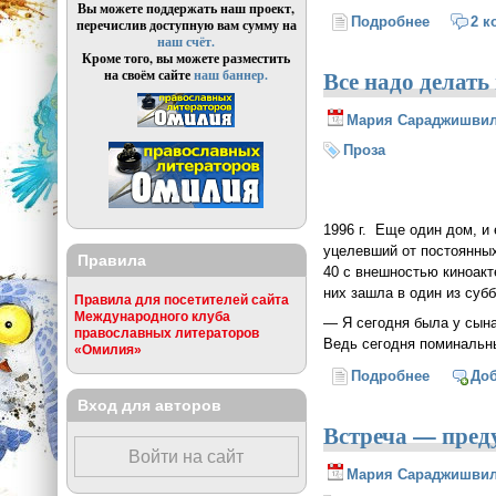
Вы можете поддержать наш проект,
Подробнее
о У кого
2 к
перечислив доступную вам сумму на
наш счёт.
Кроме того, вы можете разместить
Все надо делать
на своём сайте
наш баннер.
Мария Сараджишви
Проза
1996 г. Еще один дом, и
уцелевший от постоянных
Правила
40 с внешностью киноакт
них зашла в один из субб
Правила для посетителей сайта
Международного клуба
— Я сегодня была у сына
православных литераторов
Ведь сегодня поминальны
«Омилия»
Подробнее
о Все на
До
Вход для авторов
Встреча — пред
Войти на сайт
Мария Сараджишви