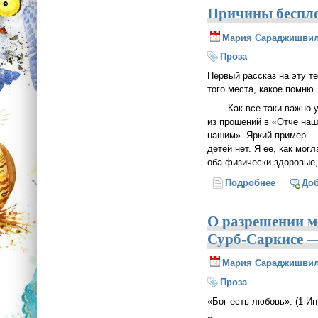
Причины беспл
Мария Сараджишви
Проза
Первый рассказ на эту т
того места, какое помню.
—... Как все-таки важно
из прошений в «Отче на
нашим». Яркий пример — 
детей нет. Я ее, как мо
оба физически здоровые,
Подробнее
о Причи
До
О разрешении м
Сурб-Саркисе 
Мария Сараджишви
Проза
«Бог есть любовь». (1 Ин.