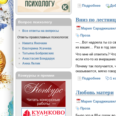
Подробнее
о Св. Да
До
Вниз по лестниц
Вопрос психологу
Мария Сараджишви
Все ответы на вопросы
Проза
Ответы православных психологов:
—...Вот надоела ты со с
Никита Яночкин
из ваших… Раз в год захо
Екатерина Усачева
Татьяна Бобровских
Что мне ей ответить? Чт
Анастасия Бондарук
если кто-то из вчерашни
Анна Лелик
Почему так получается, 
оказываются, мягко гово
Конкурсы и премии
Подробнее
о Вниз п
1 к
Любовь матери
Мария Сараджишви
Проза
Было это в 80-х годах во