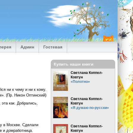
лерея
Админ
Гостевая
Купить наши книги
Светлана Коппел-
Ковтун
«Полотно»
ся ни к чему и ни к кому.
». (Пр. Никон Оптинский)
Светлана Коппел-
 эта как. Добрались,
Ковтун
«Я думаю по-русски»
ру в Москве. Сделали
Светлана Коппел-
е и домработница.
Ковтун