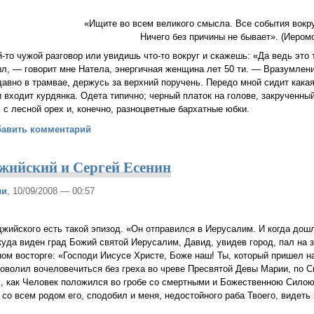
«Ищите во всем великого смысла. Все события вокр
Ничего без причины не бывает». (Иером
то чужой разговор или увидишь что-то вокруг и скажешь: «Да ведь это 
ыл, — говорит мне Натела, энергичная женщина лет 50 ти. — Вразумлен
давно в трамвае, держусь за верхний поручень. Передо мной сидит какая
и входит курдянка. Одета типично; черный платок на голове, закрученны
 с лесной орех и, конечно, разноцветные бархатные юбки.
а — предупреждение
бавить комментарий
джийский и Сергей Есенин
ли
, 10/09/2008 — 00:57
джийского есть такой эпизод. «Он отправился в Иерусалим. И когда дош
куда виден град Божий святой Иерусалим, Давид, увидев город, пал на 
ом восторге: «Господи Иисусе Христе, Боже наш! Ты, который пришел 
говолил вочеловечиться без греха во чреве Пресвятой Девы Марии, по 
х, как Человек положился во гробе со смертными и Божественною Силою
о всем родом его, сподобил и меня, недостойного раба Твоего, видеть 