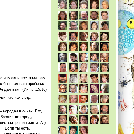
с избрал и поставил вам,
то бы плод ваш пребывал,
н дал вам» (Ин. гл.15,16)
ви, кто как сюда
 бородач в очках. Ему
бродил по городу,
еистом, решил зайти. А у
: «Если ты есть,
то и вспомнить смешно.