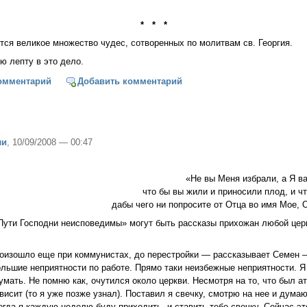
* * *
тся великое множество чудес, сотворенных по молитвам св. Георгия.
ю лепту в это дело.
 Георгий, покровитель земли Иверской, моли Бога о нас
омментарий
Добавить комментарий
ли
, 10/09/2008 — 00:47
«Не вы Меня избрали, а Я ва
что бы вы жили и приносили плод, и ч
дабы чего ни попросите от Отца во имя Мое, О
ути Господни неисповедимы» могут быть рассказы прихожан любой церк
оизошло еще при коммунистах, до перестройки — рассказывает Семен —
льшие неприятности по работе. Прямо таки неизбежные неприятности. Я 
мать. Не помню как, очутился около церкви. Несмотря на то, что был ат
висит (то я уже позже узнал). Поставил я свечку, смотрю на нее и думаю
тогда я каждую неделю буду приходить, и ставить тебе свечку. Сейчас э