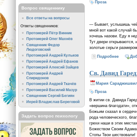
Проза
Вопрос священнику
Все ответы на вопросы
— Бывает, услышишь чей-
Ответы священников:
мной вот какой случай б
Протоиерей Пётр Винник
хочешь назови. Еду я не
Протоиерей Олег Махнёв
Тут двери открываются, 
Священник Федор
золотые серьги размером
Людоговский
Протоиерей Андрей Кульков
Подробнее
о Встреч
До
Протоиерей Андрей Ефанов
Протоиерей Алексий Зайцев
Св. Давид Гаре
Протоиерей Андрей
Спиридонов
Мария Сараджишви
Протоиерей Андрей Ткачёв
Протоиерей Василий Мазур
Проза
Священник Сергий Бегиян
В житии св. Давида Гаре
Иерей Владислав Береговой
«вершина благодати», от
Божьим сказал в сердечн
Задать вопрос психологу
рода человеческого, бла
грехи наши в этих места
Божеством Своим Адама с
Стопы Твои шествовали!