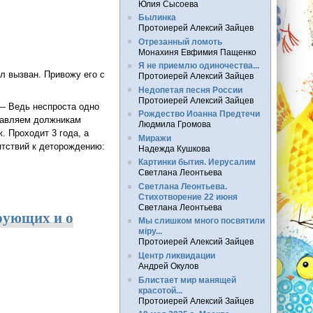
Юлия Сысоева
Былинка
Протоиерей Алексий Зайцев
Отрезанный ломоть
Монахиня Евфимия Пащенко
Я не приемлю одиночества...
л вызван. Привожу его с
Протоиерей Алексий Зайцев
Недопетая песня России
Протоиерей Алексий Зайцев
 — Ведь неспроста одно
Рождество Иоанна Предтечи
ставляем должникам
Людмила Громова
. Проходит 3 года, а
Миражи
пятствий к деторождению:
Надежда Кушкова
Картинки бытия. Иерусалим
Светлана Леонтьева
Светлана Леонтьева.
Стихотворение 22 июня
Светлана Леонтьева
рующих и о
Мы слишком много посвятили
мiру...
Протоиерей Алексий Зайцев
Центр ликвидации
Андрей Окулов
Блистает мир манящей
красотой...
Протоиерей Алексий Зайцев