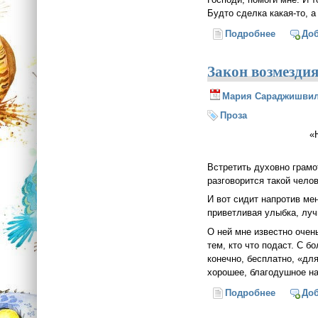
Будто сделка какая-то, а
Подробнее
о Зов
До
Закон возмезди
Мария Сараджишви
Проза
«
Встретить духовно грамо
разговорится такой чело
И вот сидит напротив ме
приветливая улыбка, луч
О ней мне известно очен
тем, кто что подаст. С б
конечно, бесплатно, «для
хорошее, благодушное на
Подробнее
о Закон 
До