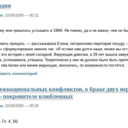
одия
ли
, 10/09/2008 — 00:31
ему мне пришлось услышать в 1994г. Не помню, да и не важно, чем он бы
 уметь прощать. — рассказывала Елена, неторопливо перетирая посуду.
ш» сформулировано именно так: «И остави нам долги наши, якоже мы о
это история с моей соседкой. Верующая девочка, в 29 лет вышла замуж
гла, успокаивала, утешала. Теоретически у нее не должно было быть пре
 оба более или менее верующие, венчались, по возможности постятся.
ны бесплодия
бавить комментарий
ежнациональных конфликтов, о браке двух ве
— покровителе влюбленных
ли
, 10/09/2008 — 00:26
 Гл. 4, 16)