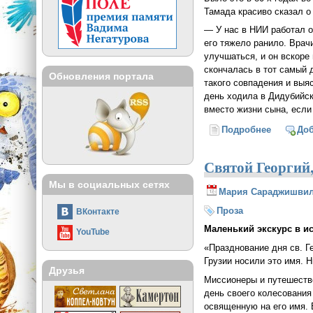
Тамада красиво сказал о
— У нас в НИИ работал од
его тяжело ранило. Врач
улучшаться, и он вскоре
скончалась в тот самый 
Обновления портала
такого совпадения и выя
день ходила в Дидубийску
вместо жизни сына, если
Подробнее
о Любов
До
Святой Георгий,
Мы в социальных сетях
Мария Сараджишви
Проза
ВКонтакте
Маленький экскурс в и
YouTube
«Празднование дня св. Ге
Грузии носили это имя. Н
Друзья
Миссионеры и путешестве
день своего колесования
освященную на его имя. 