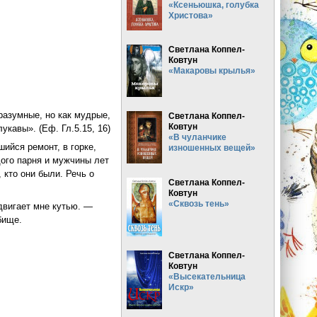
«Ксеньюшка, голубка
Христова»
Светлана Коппел-
Ковтун
«Макаровы крылья»
разумные, но как мудрые,
Светлана Коппел-
Ковтун
укавы». (Еф. Гл.5.15, 16)
«В чуланчике
ийся ремонт, в горке,
изношенных вещей»
ого парня и мужчины лет
 кто они были. Речь о
Светлана Коппел-
Ковтун
«Сквозь тень»
двигает мне кутью. —
бище.
Светлана Коппел-
Ковтун
«Высекательница
Искр»