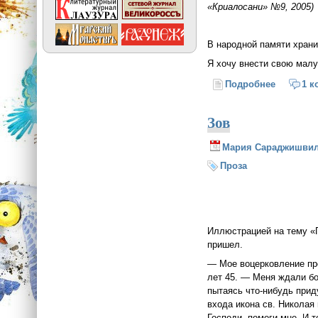
«Криалосани» №9, 2005)
В народной памяти храни
Я хочу внести свою малу
Подробнее
о Святой
1 к
Зов
Мария Сараджишви
Проза
Иллюстрацией на тему «П
пришел.
— Мое воцерковление пр
лет 45. — Меня ждали бо
пытаясь что-нибудь приду
входа икона св. Николая 
Господи, помоги мне. И 