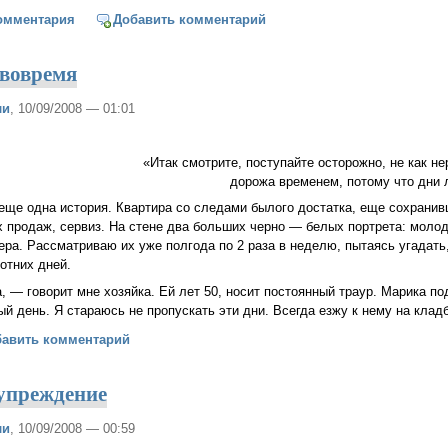
 не бывает депрессии
омментария
Добавить комментарий
 вовремя
ли
, 10/09/2008 — 01:01
«Итак смотрите, поступайте осторожно, не как не
дорожа временем, потому что дни л
 еще одна история. Квартира со следами былого достатка, еще сохранивш
 продаж, сервиз. На стене два больших черно — белых портрета: молод
ера. Рассматриваю их уже полгода по 2 раза в неделю, пытаясь угадать,
отних дней.
, — говорит мне хозяйка. Ей лет 50, носит постоянный траур. Марика по
й день. Я стараюсь не пропускать эти дни. Всегда езжу к нему на клад
до делать вовремя
бавить комментарий
упреждение
ли
, 10/09/2008 — 00:59