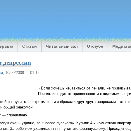
тервью
Статьи
Читальный зал
О клубе
Медиага
т депрессии
ли
, 10/09/2008 — 01:12
«Если хочешь избавиться от печали, не привязывай
Печаль исходит от привязанности к видимым вещам
гой разлуки, мы встретились и забросали друг друга вопросами: тот как,
ей общей знакомой.
и? — спрашиваю.
муж очень удачно, за «нового русского». Купили 4-х комнатную кварти
енок. За ребенком ухаживает няня, учит его французскому. Приходит ещ