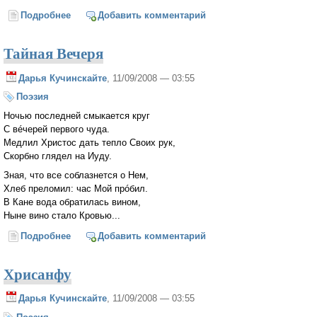
Подробнее
о Научи меня, Господи, плакать...
Добавить комментарий
Тайная Вечеря
Дарья Кучинскайте
, 11/09/2008 — 03:55
Поэзия
Ночью последней смыкается круг
С вéчерей первого чуда.
Медлил Христос дать тепло Своих рук,
Скорбно глядел на Иуду.
Зная, что все соблазнется о Нем,
Хлеб преломил: час Мой прóбил.
В Кане вода обратилась вином,
Ныне вино стало Кровью...
Подробнее
о Тайная Вечеря
Добавить комментарий
Хрисанфу
Дарья Кучинскайте
, 11/09/2008 — 03:55