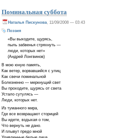
Поминальная суббота
Наталья Пискунова
, 11/09/2008 — 03:43
Поэзия
«Вы выходите, щурясь,
пыль забвенья стряхнуть —
люди, которых нет»
(Андрей Лонгвинов)
В мою юную память,
Как ветер, ворвавшийся с улиц
Как свечи поминальной
Болезненно — меркнущий свет
Вы проходите, щурясь от света
Устало сутулясь —
Люди, которых нет.
Из туманного мира,
Где все возвращают сторицей
Вы идете, вздыхая о том,
Что вернуть не дано.
И плывут предо мной
Удивленные белые лица