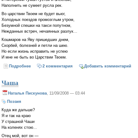
Наполнить не сумеет русла рек.
Во царствии Твоем не будет вьюг,
Холодных поездов промозглым утром,
Безумной спешки на такси попутном,
Нежданных встреч, нечаянных разлук…
Кошмаров на Яву пришедших днем,
Скорбей, болезней и петли на шею.
Но если жизнь исправить не успею
И мне не быть во Царствии Твоем.
Подробнее
о Во царствии Твоем дожди и снег...
2 комментария
Добавить комментарий
Чаша
Наталья Пискунова
, 11/09/2008 — 03:44
Поэзия
Куда же дальше?
Я и так на краю
У страшной Чаши
На коленях стою...
Отец мой, вот он —