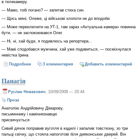
в телекамеру.
— Мамо, тобі погано? — запитав стиха син.
— Щось мені, Олеже, ці військові клопоти не до вподоби.
— Може переключити на УТ-1, там зараз «Актуальна камера» повинна
бути, — не заспокоювався Олег.
— Ні, ні, хай буде, я подивлюсь на репортера...
— Мамі сподобався мужчина, хай уже подивиться, — посміхнулася
невістка Ірина.
Подробнее
о Горжетка
3 комментария
Добавить комментарий
Панагія
Руслан Новакович
, 10/09/2008 — 20:44
Проза
Анатолію Андрійовичу Дімарову,
письменнику і каміннязнавцю
присвячується
Сивий дячок поправив вугілля в кадилі і запалив товстезну, зо три
пальці свічку, що стояла напоготові біля дияконських дверей. Він