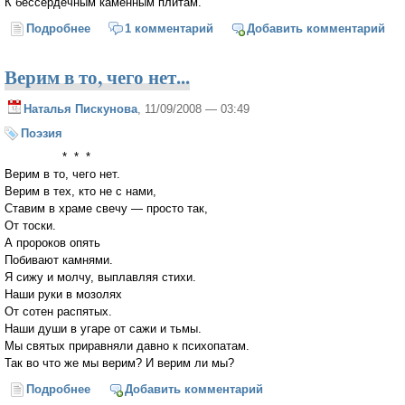
К бессердечным каменным плитам.
Подробнее
о Я сегодня не стану плакать...
1 комментарий
Добавить комментарий
Верим в то, чего нет...
Наталья Пискунова
, 11/09/2008 — 03:49
Поэзия
* * *
Верим в то, чего нет.
Верим в тех, кто не с нами,
Ставим в храме свечу — просто так,
От тоски.
А пророков опять
Побивают камнями.
Я сижу и молчу, выплавляя стихи.
Наши руки в мозолях
От сотен распятых.
Наши души в угаре от сажи и тьмы.
Мы святых приравняли давно к психопатам.
Так во что же мы верим? И верим ли мы?
Подробнее
о Верим в то, чего нет...
Добавить комментарий