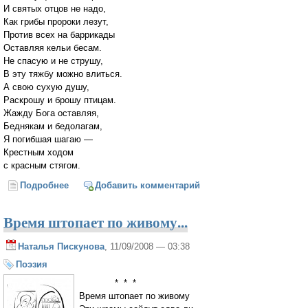
И святых отцов не надо,
Как грибы пророки лезут,
Против всех на баррикады
Оставляя кельи бесам.
Не спасую и не струшу,
В эту тяжбу можно влиться.
А свою сухую душу,
Раскрошу и брошу птицам.
Жажду Бога оставляя,
Беднякам и бедолагам,
Я погибшая шагаю —
Крестным ходом
с красным стягом.
Подробнее
о Я сменила образ жизни...
Добавить комментарий
Время штопает по живому...
Наталья Пискунова
, 11/09/2008 — 03:38
Поэзия
* * *
Время штопает по живому