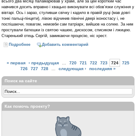
всього два місяці паламарював у храмі, але за цей короткий час
навчився досить вправно і хвацько виконувати всі обов’язки служіння у
вівтарі. Ось і зараз, стуливши свічку і кадило в правій руці (мав довгі
тонкі пальці-пінцети), лівою відчинив північні двері іконостасу і, не
поспішаючи, повагом, немовби сам патріарх, вийшов на солею. За ним
простували батюшки із святою чашею, дискосом, списиком і лжицею.
Старенький отець Сергій, замикаючи процесію, ніс хрест.
Подробнее
о Панагія
Добавить комментарий
Страницы
« первая
‹ предыдущая
…
720
721
722
723
724
725
726
727
728
…
следующая ›
последняя »
Поиск на сайте
Как помочь проекту?