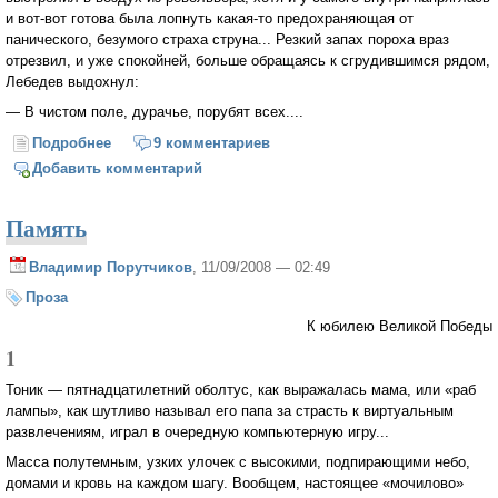
и вот-вот готова была лопнуть какая-то предохраняющая от
панического, безумого страха струна... Резкий запах пороха враз
отрезвил, и уже спокойней, больше обращаясь к сгрудившимся рядом,
Лебедев выдохнул:
— В чистом поле, дурачье, порубят всех....
Подробнее
о «Имя твое знает Господь»
9 комментариев
Добавить комментарий
Память
Владимир Порутчиков
, 11/09/2008 — 02:49
Проза
К юбилею Великой Победы
1
Тоник — пятнадцатилетний оболтус, как выражалась мама, или «раб
лампы», как шутливо называл его папа за страсть к виртуальным
развлечениям, играл в очередную компьютерную игру...
Масса полутемным, узких улочек с высокими, подпирающими небо,
домами и кровь на каждом шагу. Вообщем, настоящее «мочилово»