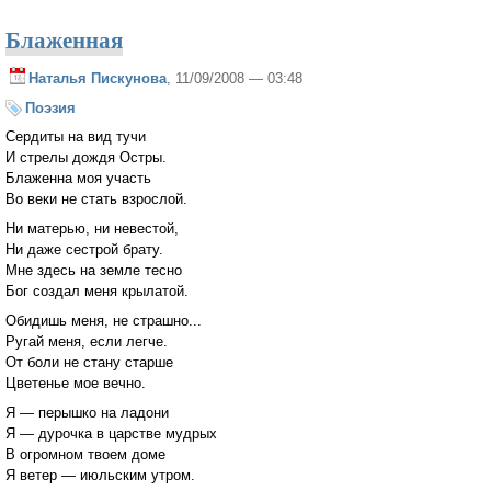
Блаженная
Наталья Пискунова
, 11/09/2008 — 03:48
Поэзия
Сердиты на вид тучи
И стрелы дождя Остры.
Блаженна моя участь
Во веки не стать взрослой.
Ни матерью, ни невестой,
Ни даже сестрой брату.
Мне здесь на земле тесно
Бог создал меня крылатой.
Обидишь меня, не страшно...
Ругай меня, если легче.
От боли не стану старше
Цветенье мое вечно.
Я — перышко на ладони
Я — дурочка в царстве мудрых
В огромном твоем доме
Я ветер — июльским утром.