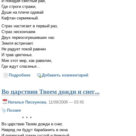
И покидая светлый рай,
Где строги стражи,
Душе на плечи одевай
Кафтан сермяжный.
Страх настигает в первый раз,
Страх нескончаем.
Двух первосогрешивших нас
Земля встречает.
Не радует покой равнин
И трав цветенье.
Мне этот мир, как равелин,
Где ждут спасенья…
Подробнее
о Ева
Добавить комментарий
Во царствии Твоем дожди и снег...
Наталья Пискунова
, 11/09/2008 — 03:45
Поэзия
* * *
Во царствии Твоем дожди и снег,
Навряд ли будут барабанить в окна
И питерский туман густой и блеклый,