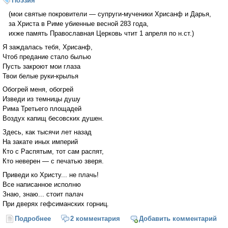
Поэзия
(мои святые покровители — супруги-мученики Хрисанф и Дарья,
за Христа в Риме убиенные весной 283 года,
ихже память Православная Церковь чтит 1 апреля по н.ст.)
Я заждалась тебя, Хрисанф,
Чтоб предание стало былью
Пусть закроют мои глаза
Твои белые руки-крылья
Обогрей меня, обогрей
Изведи из темницы душу
Рима Третьего площадей
Воздух капищ бесовских душен.
Здесь, как тысячи лет назад
На закате иных империй
Кто с Распятым, тот сам распят,
Кто неверен — с печатью зверя.
Приведи ко Христу... не плачь!
Все написанное исполню
Знаю, знаю... стоит палач
При дверях гефсиманских горниц.
Подробнее
о Хрисанфу
2 комментария
Добавить комментарий