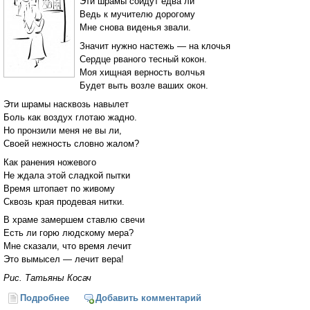
Эти шрамы сойдут едва ли
Ведь к мучителю дорогому
Мне снова виденья звали.
Значит нужно настежь — на клочья
Сердце рваного тесный кокон.
Моя хищная верность волчья
Будет выть возле ваших окон.
Эти шрамы насквозь навылет
Боль как воздух глотаю жадно.
Но пронзили меня не вы ли,
Своей нежность словно жалом?
Как ранения ножевого
Не ждала этой сладкой пытки
Время штопает по живому
Сквозь края продевая нитки.
В храме замершем ставлю свечи
Есть ли горю людскому мера?
Мне сказали, что время лечит
Это вымысел — лечит вера!
Рис. Татьяны Косач
Подробнее
о Время штопает по живому...
Добавить комментарий