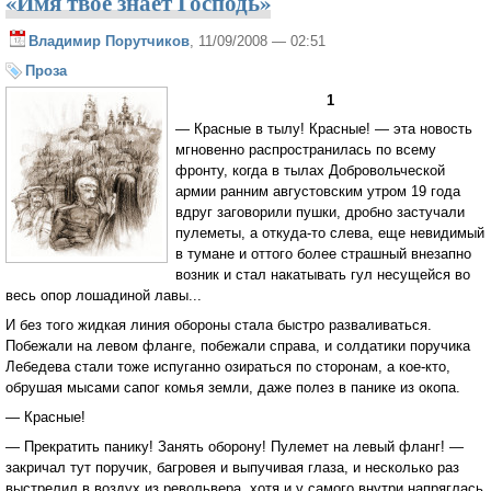
«Имя твое знает Господь»
Владимир Порутчиков
, 11/09/2008 — 02:51
Проза
1
— Красные в тылу! Красные! — эта новость
мгновенно распространилась по всему
фронту, когда в тылах Добровольческой
армии ранним августовским утром 19 года
вдруг заговорили пушки, дробно застучали
пулеметы, а откуда-то слева, еще невидимый
в тумане и оттого более страшный внезапно
возник и стал накатывать гул несущейся во
весь опор лошадиной лавы...
И без того жидкая линия обороны стала быстро разваливаться.
Побежали на левом фланге, побежали справа, и солдатики поручика
Лебедева стали тоже испуганно озираться по сторонам, а кое-кто,
обрушая мысами сапог комья земли, даже полез в панике из окопа.
— Красные!
— Прекратить панику! Занять оборону! Пулемет на левый фланг! —
закричал тут поручик, багровея и выпучивая глаза, и несколько раз
выстрелил в воздух из револьвера, хотя и у самого внутри напряглась