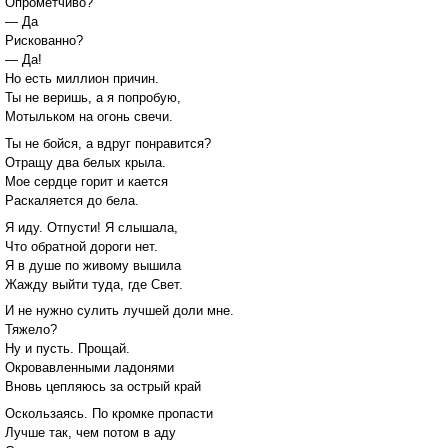
Опрометчиво?
— Да
Рискованно?
— Да!
Но есть миллион причин.
Ты не веришь, а я попробую,
Мотыльком на огонь свечи.
Ты не бойся, а вдруг понравится?
Отращу два белых крыла.
Мое сердце горит и кается
Раскаляется до бела.
Я иду. Отпусти! Я слышала,
Что обратной дороги нет.
Я в душе по живому вышила
Жажду выйти туда, где Свет.
И не нужно сулить лучшей доли мне.
Тяжело?
Ну и пусть. Прощай.
Окровавленными ладонями
Вновь цепляюсь за острый край
Оскользаясь. По кромке пропасти
Лучше так, чем потом в аду