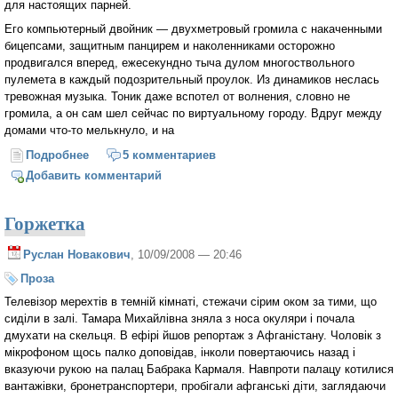
для настоящих парней.
Его компьютерный двойник — двухметровый громила с накаченными
бицепсами, защитным панцирем и наколенниками осторожно
продвигался вперед, ежесекундно тыча дулом многоствольного
пулемета в каждый подозрительный проулок. Из динамиков неслась
тревожная музыка. Тоник даже вспотел от волнения, словно не
громила, а он сам шел сейчас по виртуальному городу. Вдруг между
домами что-то мелькнуло, и на
Подробнее
о Память
5 комментариев
Добавить комментарий
Горжетка
Руслан Новакович
, 10/09/2008 — 20:46
Проза
Телевізор мерехтів в темній кімнаті, стежачи сірим оком за тими, що
сиділи в залі. Тамара Михайлівна зняла з носа окуляри і почала
дмухати на скельця. В ефірі йшов репортаж з Афганістану. Чоловік з
мікрофоном щось палко доповідав, інколи повертаючись назад і
вказуючи рукою на палац Бабрака Кармаля. Навпроти палацу котилися
вантажівки, бронетранспортери, пробігали афганські діти, заглядаючи