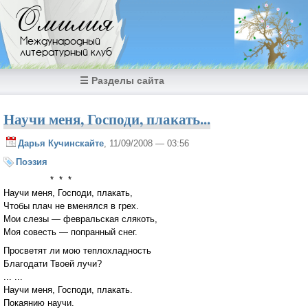
Перейти к основному содержанию
Омилия
Международный
литературный клуб
☰ Разделы сайта
Научи меня, Господи, плакать...
Дарья Кучинскайте
, 11/09/2008 — 03:56
Поэзия
* * *
Научи меня, Господи, плакать,
Чтобы плач не вменялся в грех.
Мои слезы — февральская слякоть,
Моя совесть — попранный снег.
Просветят ли мою теплохладность
Благодати Твоей лучи?
... ...
Научи меня, Господи, плакать.
Покаянию научи.