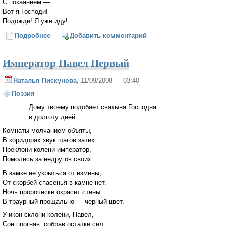
С покаянием —
Вот я Господи!
Подожди! Я уже иду!
Подробнее
о Ты не веришь, а я попробую...
Добавить комментарий
Император Павел Первый
Наталья Пискунова
, 11/09/2008 — 03:40
Поэзия
Дому твоему подобает святыня Господня
в долготу дней
Комнаты молчанием объяты,
В коридорах звук шагов затих.
Преклони колени император,
Помолись за недругов своих.
В замке не укрыться от измены,
От скорбей спасенья в камне нет.
Ночь пророчески окрасит стены
В траурный прощально — черный цвет.
У икон склони колени, Павел,
Сон прогнав, собрав остатки сил.