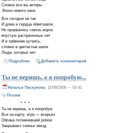
Словно все вы актеры
Эпохи немого кино.
Все сегодня не так
И дома и сердца обветшали,
Но прорвались сквозь ворох
впустую растраченных лет
И в забвение кутаясь,
словно в цветастые шали
Люди, которых нет.
Подробнее
о Поминальная суббота
Добавить комментарий
Ты не веришь, а я попробую...
Наталья Пискунова
, 11/09/2008 — 03:41
Поэзия
* * *
Ты не веришь, а я попробую
Все на карту, игра — всерьез
Облака потемневшей робою
Закрывают сиянье звезд.