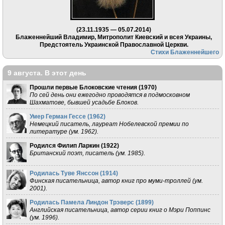
(23.11.1935 — 05.07.2014)
Блаженнейший Владимир, Митрополит Киевский и всея Украины,
Предстоятель Украинской Православной Церкви.
Стихи Блаженнейшего
9 августа. В этот день
Прошли первые Блоковские чтения (
1970
)
По сей день они ежегодно проводятся в подмосковном
Шахматове, бывшей усадьбе Блоков.
Умер Герман Гессе (
1962
)
Немецкий писатель, лауреат Нобелевской премии по
литературе (ум. 1962).
Родился Филип Ларкин (
1922
)
Британский поэт, писатель (ум. 1985).
Родилась Туве Янссон (
1914
)
Финская писательница, автор книг про муми-троллей (ум.
2001).
Родилась Памела Линдон Трэверс (
1899
)
Английская писательница, автор серии книг о Мэри Поппинс
(ум. 1996).