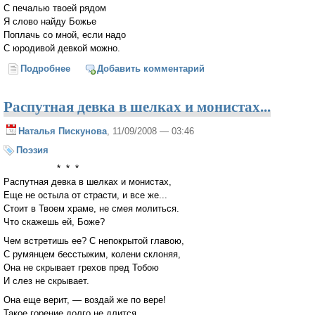
С печалью твоей рядом
Я слово найду Божье
Поплачь со мной, если надо
С юродивой девкой можно.
Подробнее
о Блаженная
Добавить комментарий
Распутная девка в шелках и монистах...
Наталья Пискунова
, 11/09/2008 — 03:46
Поэзия
* * *
Распутная девка в шелках и монистах,
Еще не остыла от страсти, и все же...
Стоит в Твоем храме, не смея молиться.
Что скажешь ей, Боже?
Чем встретишь ее? С непокрытой главою,
С румянцем бесстыжим, колени склоняя,
Она не скрывает грехов пред Тобою
И слез не скрывает.
Она еще верит, — воздай же по вере!
Такое горение долго не длится.