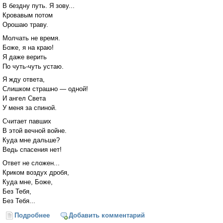
В бездну путь. Я зову...
Кровавым потом
Орошаю траву.
Молчать не время.
Боже, я на краю!
Я даже верить
По чуть-чуть устаю.
Я жду ответа,
Слишком страшно — одной!
И ангел Света
У меня за спиной.
Считает павших
В этой вечной войне.
Куда мне дальше?
Ведь спасения нет!
Ответ не сложен...
Криком воздух дробя,
Куда мне, Боже,
Без Тебя,
Без Тебя...
Подробнее
о Чаша
Добавить комментарий