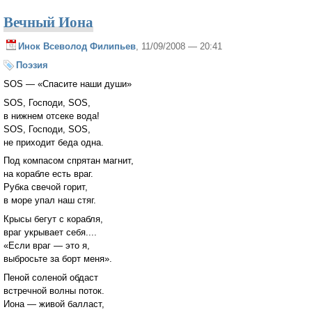
Вечный Иона
Инок Всеволод Филипьев
, 11/09/2008 — 20:41
Поэзия
SOS — «Спасите наши души»
SOS, Господи, SOS,
в нижнем отсеке вода!
SOS, Господи, SOS,
не приходит беда одна.
Под компасом спрятан магнит,
на корабле есть враг.
Рубка свечой горит,
в море упал наш стяг.
Крысы бегут с корабля,
враг укрывает себя....
«Если враг — это я,
выбросьте за борт меня».
Пеной соленой обдаст
встречной волны поток.
Иона — живой балласт,