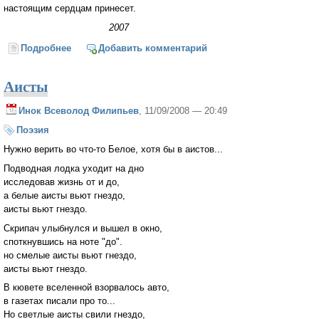
настоящим сердцам принесет.
2007
Подробнее
о Настоящие люди
Добавить комментарий
Аисты
Инок Всеволод Филипьев
, 11/09/2008 — 20:49
Поэзия
Нужно верить во что-то Белое, хотя бы в аистов...
Подводная лодка уходит на дно
исследовав жизнь от и до,
а белые аисты вьют гнездо,
аисты вьют гнездо.
Скрипач улыбнулся и вышел в окно,
споткнувшись на ноте "до".
но смелые аисты вьют гнездо,
аисты вьют гнездо.
В кювете вселенной взорвалось авто,
в газетах писали про то...
Но светлые аисты свили гнездо,