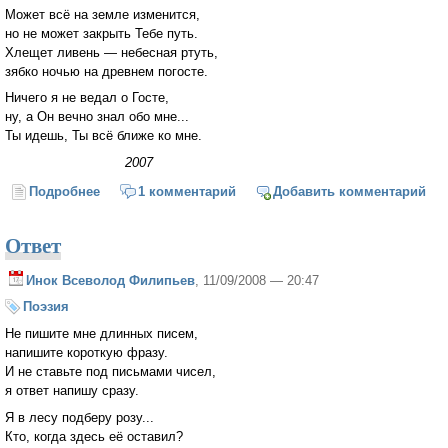
Может всё на земле изменится,
но не может закрыть Тебе путь.
Хлещет ливень — небесная ртуть,
зябко ночью на древнем погосте.
Ничего я не ведал о Госте,
ну, а Он вечно знал обо мне...
Ты идешь, Ты всё ближе ко мне.
2007
Подробнее
о Ты всё ближе ко мне
1 комментарий
Добавить комментарий
Ответ
Инок Всеволод Филипьев
, 11/09/2008 — 20:47
Поэзия
Не пишите мне длинных писем,
напишите короткую фразу.
И не ставьте под письмами чисел,
я ответ напишу сразу.
Я в лесу подберу розу...
Кто, когда здесь её оставил?