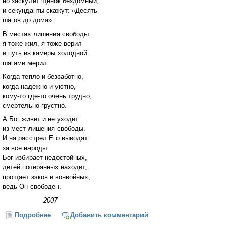
но заскулит щенок бездомный,
и секунданты скажут: «Десять
шагов до дома».
В местах лишения свободы
я тоже жил, я тоже верил
и путь из камеры холодной
шагами мерил.
Когда тепло и беззаботно,
когда надёжно и уютно,
кому-то где-то очень трудно,
смертельно грустно.
А Бог живёт и не уходит
из мест лишения свободы.
И на расстрел Его выводят
за все народы.
Бог избирает недостойных,
детей потерянных находит,
прощает зэков и конвойных,
ведь Он свободен.
2007
Подробнее
о Места лишения свободы
Добавить комментарий