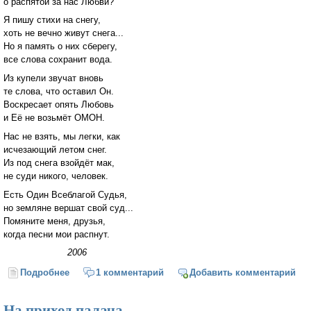
о распятой за нас Любви?
Я пишу стихи на снегу,
хоть не вечно живут снега...
Но я память о них сберегу,
все слова сохранит вода.
Из купели звучат вновь
те слова, что оставил Он.
Воскресает опять Любовь
и Её не возьмёт ОМОН.
Нас не взять, мы легки, как
исчезающий летом снег.
Из под снега взойдёт мак,
не суди никого, человек.
Есть Один Всеблагой Судья,
но земляне вершат свой суд...
Помяните меня, друзья,
когда песни мои распнут.
2006
Подробнее
о Стихи на снегу
1 комментарий
Добавить комментарий
На приход палача