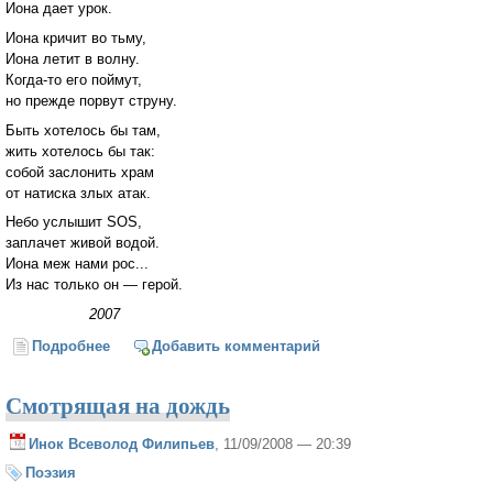
Иона дает урок.
Иона кричит во тьму,
Иона летит в волну.
Когда-то его поймут,
но прежде порвут струну.
Быть хотелось бы там,
жить хотелось бы так:
собой заслонить храм
от натиска злых атак.
Небо услышит SOS,
заплачет живой водой.
Иона меж нами рос...
Из нас только он — герой.
2007
Подробнее
о Вечный Иона
Добавить комментарий
Смотрящая на дождь
Инок Всеволод Филипьев
, 11/09/2008 — 20:39
Поэзия