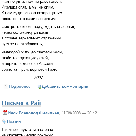
Нам не уйти, нам не расстаться.
Игрушки спят, а мы не спим.
К нам будет снова возвращаться
лишь то, что сами возвратим.
Смотреть сквозь воду, ждать спасенья,
через соломинку дышать,
в стране зеркальных отражений
пустое не отображать,
надеждой жить до светлой боли,
любить седеющих детей,
и верить: к девочке Ассоли
вернется Грэй, вернется Грэй.
2007
Подробнее
о Несказка
Добавить комментарий
Письмо в Рай
Инок Всеволод Филипьев
, 11/09/2008 — 20:42
Поэзия
Так много пустоты в словах,
на скатерть белую похожих.