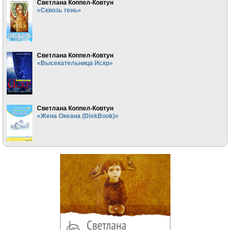
Светлана Коппел-Ковтун
«Сквозь тень»
Светлана Коппел-Ковтун
«Высекательница Искр»
Светлана Коппел-Ковтун
«Жена Океана (DiskBook)»