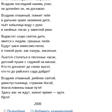
Всадник последний наземь упал,
не долюбил он, не доскакал.
Всадник отважный, помнит тебя
в дальних краях неземное дитя,
пьёт кобылица воду с руки
в хвойных лесах у заветной реки.
Вырастет скоро святое дитя,
явится к людям, грешных любя.
Будут шаги невесомо-легки,
в тонкой руке, как лазурь, васильки.
Льются столетья в песочных часах,
детский пушок с сединой на висках.
Кто-то доскачет до синих высот,
кто-то до райского сада дойдет!
Всадник отважный, ребёнок святой,
дева-пустынница, странник босой,
благословенны ваши пути!
Здесь вас не ждут, значит время — идти.
Идти!
2006
Подробнее
о Время — идти
Добавить комментарий