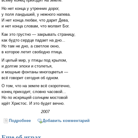
всему конец приходит на земле.
Но нет конца у утренних дорог,
у поля ландышей, у нежного напева.
И нет конца любви, что дарит Дева,
и нет конца словам, что молвит Бог.
Как это грустно — закрывать страницу,
как будто сердце падает на дно...
Но там не дно, а светлое окно,
в которое летит свободно птица.
И целый мир, у птицы под крылом,
и долгие эпохи и столетья,
и мощные фонтаны многоцветья —
всё говорит сегодня об одном.
О том, что на земле всё скоротечно,
конец приходит, словно часовой...
Но по искрящей солнцем мостовой
идёт Христос. И это будет вечно.
2007
Подробнее
о Мостовая
Добавить комментарий
Еще об играх