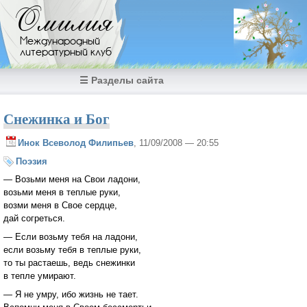
Перейти к основному содержанию
Омилия
Международный
литературный клуб
☰ Разделы сайта
Снежинка и Бог
Инок Всеволод Филипьев
, 11/09/2008 — 20:55
Поэзия
— Возьми меня на Свои ладони,
возьми меня в теплые руки,
возми меня в Свое сердце,
дай согреться.
— Если возьму тебя на ладони,
если возьму тебя в теплые руки,
то ты растаешь, ведь снежинки
в тепле умирают.
— Я не умру, ибо жизнь не тает.