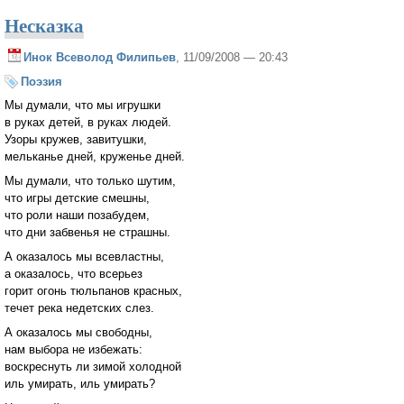
Несказка
Инок Всеволод Филипьев
, 11/09/2008 — 20:43
Поэзия
Мы думали, что мы игрушки
в руках детей, в руках людей.
Узоры кружев, завитушки,
мельканье дней, круженье дней.
Мы думали, что только шутим,
что игры детские смешны,
что роли наши позабудем,
что дни забвенья не страшны.
А оказалось мы всевластны,
а оказалось, что всерьез
горит огонь тюльпанов красных,
течет река недетских слез.
А оказалось мы свободны,
нам выбора не избежать:
воскреснуть ли зимой холодной
иль умирать, иль умирать?