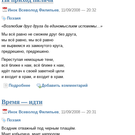
Инок Всеволод Филипьев
, 11/09/2008 — 20:32
Поэзия
«Возлюбим друг друга да единомыслием исповемы...»
Мы всё равно не сможем друг без друга,
мы всё равно, мы всё равно
не вырвемся из замкнутого круга,
предрешено, предрешено.
Переступая немощные тени,
всё ближе к нам, всё ближе к нам,
идёт палач к своей заветной цели
и входит в храм, и входит в храм.
Подробнее
о На приход палача
Добавить комментарий
Время — идти
Инок Всеволод Филипьев
, 11/09/2008 — 20:31
Поэзия
Всадник отважный под черным плащём.
Мчит кобылица, мчит напролом.