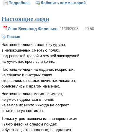
Подробнее
о Астры
Добавить комментарий
Настоящие люди
Инок Всеволод Филипьев
, 11/09/2008 — 20:50
Поэзия
Настоящие люди в полях кукурузы,
в непокошенных смертью полях,
над росистой травой и землей заскорузлой
на лучистых проплыли конях.
Настоящие люди на льдинах искристых,
на собаках и быстрых санях
оторвались от самых нечистых чекистов,
объяснились с врагом на мечах.
Настоящие люди могил не имеют,
не умеют сдаваться в полон,
на земле их ничто никогда не согреет
и никто не узнает имен.
Только утром осенним иль вечером тихим
чья-то девочка следом пойдет,
и букетик цветов полевых, сердоликих