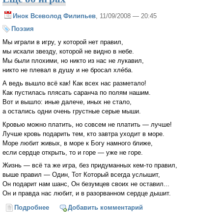
Инок Всеволод Филипьев
, 11/09/2008 — 20:45
Поэзия
Мы играли в игру, у которой нет правил,
мы искали звезду, которой не видно в небе.
Мы были плохими, но никто из нас не лукавил,
никто не плевал в душу и не бросал хлéба.
А ведь вышло всё как! Как всех нас разметало!
Как пустилась плясать саранча по полям нашим.
Вот и вышло: иные далече, иных не стало,
а остались одни очень грустные серые мыши.
Кровью можно платить, но совсем не платить — лучше!
Лучше кровь подарить тем, кто завтра уходит в море.
Море любит живых, в море к Богу намного ближе,
если сердце открыть, то и горе — уже не горе.
Жизнь — всё та же игра, без придуманных кем-то правил,
выше правил — Один, Тот Который всегда услышит,
Он подарит нам шанс, Он безумцев своих не оставил...
Он и правда нас любит, и в разорванном сердце дышит.
Подробнее
о Еще об играх
Добавить комментарий