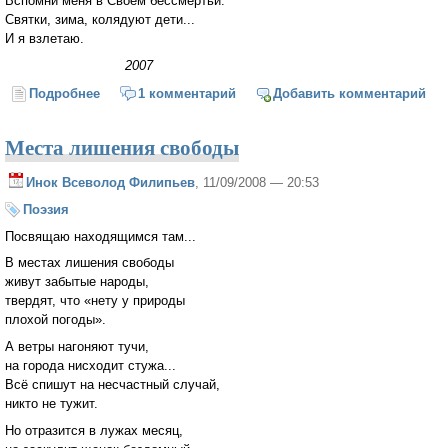
Вспомни меня в Своем бессмертьи.
Святки, зима, колядуют дети...
И я взлетаю.
2007
Подробнее
о Снежинка и Бог
1 комментарий
Добавить комментарий
Места лишения свободы
Инок Всеволод Филипьев
, 11/09/2008 — 20:53
Поэзия
Посвящаю находящимся там...
В местах лишения свободы
живут забытые народы,
твердят, что «нету у природы
плохой погоды».
А ветры нагоняют тучи,
на города нисходит стужа...
Всё спишут на несчастный случай,
никто не тужит.
Но отразится в лужах месяц,