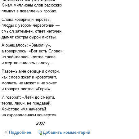
К нам миллионы слов расхожих
плывут в повапленых гробах.
Слова коварны и черствы,
плоды с узором червоточин —
смысл затемнен, ответ неточен,
дымят костры сырой листвы.
А обещалось: «Замолчу»,
а говорилось: «Бог есть Слово»,
но забывалась клятва снова
и жертва снилась палачу...
Разрежь мне сердце и смотри,
как слово жжет и кровоточит,
молчать не может и не хочет
и говорит листве: «Гори!».
И говорит: «Лети до смерти,
терпи, люби, не предавай.
Христово имя начертай
на окровавленном конверте».
2007
Подробнее
о Письмо в Рай
Добавить комментарий