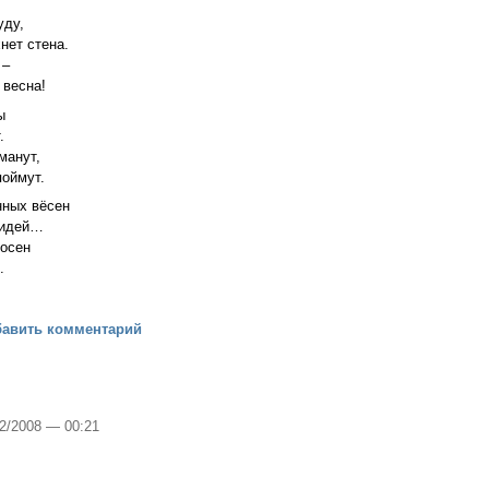
уду,
нет стена.
 –
 весна!
ы
.
манут,
поймут.
нных вёсен
 идей…
сосен
.
, весна…
бавить комментарий
12/2008 — 00:21