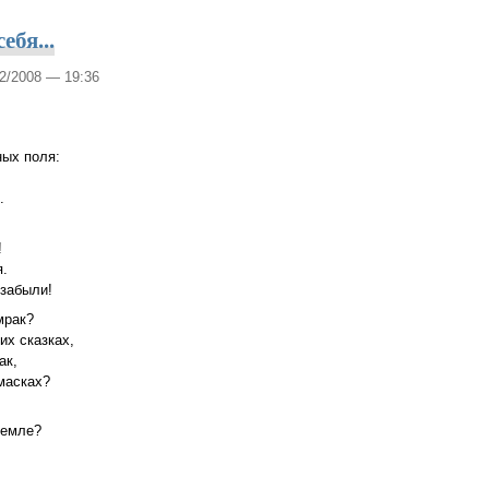
ебя...
12/2008 — 19:36
ных поля:
,
.
!
я.
 забыли!
мрак?
их сказках,
ак,
масках?
земле?