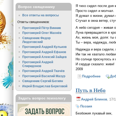
Я тихо сидел после дня 
Вопрос священнику
Просто сидел и молчал.
Все ответы на вопросы
Я думал о жизни, думал 
Стучал в окна ветер, сту
Ответы священников:
А небо сегодня – живая о
Протоиерей Пётр Винник
Луна превращается в кро
Протоиерей Олег Махнёв
Ах, жизнь моя, доля: ты 
Священник Федор
Людоговский
Ты – вера, надежда, люб
Протоиерей Андрей Кульков
Надежда и вера сидели, 
Протоиерей Андрей Ефанов
Им так не хватало любв
Протоиерей Алексий Зайцев
Но солнце проснулось и 
Протоиерей Андрей
И сердце сказало: живи!
Спиридонов
2009
Протоиерей Андрей Ткачёв
Протоиерей Василий Мазур
Подробнее
о Живи!
До
Священник Сергий Бегиян
Иерей Владислав Береговой
Путь в Небо
Задать вопрос психологу
Андрей Блинов
, 17/
Поэзия
Безбожия лукавый век,