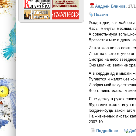
Андрей Блинов
, 17/
Поэзия
Уходят дни, как лайнеры 
Часы, минуты, месяцы, г
А совесть-мука вспышко
Врезается мне в душу на
И этот жар не погасить с
И нет на свете жгучее ог
Смотрю на небо звёздное
Оно молчит, величие хра
А в сердце ад и мысли жг
Ругаются и жалят без ко
И образ мой искусственн
Всего лишь маска, мими
Я не держу в руках свои
Журавлик тоже сгинул вт
Когда-нибудь закончатся
На жизненных листах ка
2007-10
Подробнее
о Совест
До