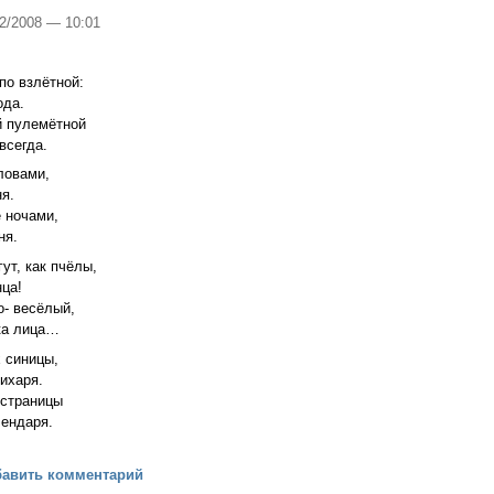
12/2008 — 10:01
по взлётной:
ода.
й пулемётной
всегда.
ловами,
ня.
 ночами,
ня.
ут, как пчёлы,
нца!
о- весёлый,
ка лица…
х синицы,
ихаря.
 страницы
лендаря.
ь
бавить комментарий