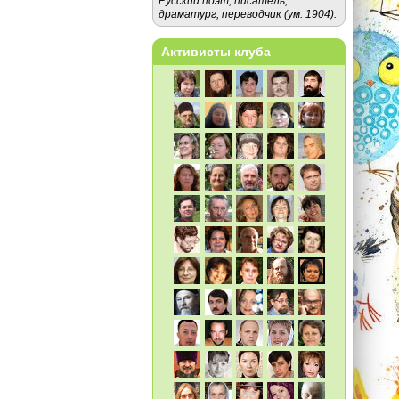
Русский поэт, писатель,
драматург, переводчик (ум. 1904).
Активисты клуба