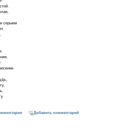
я-
стой.
елая,
ми серыми
ет.
,
я.
няя,
.
ресение
удь,
гу,
ь,
у.
...
омментария
Добавить комментарий