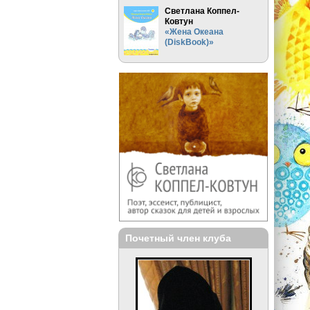
Светлана Коппел-
Ковтун
«Жена Океана
(DiskBook)»
Почетный член клуба