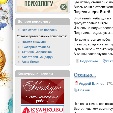
Где истину смешали с л
Вновь башню строит чело
Подобие и образ Божий.
Злой гений, неба дух мя
Вопрос психологу
Диктует правила игры
И вновь на подвиг беспо
Все ответы на вопросы
Поднялись гордые умы...
Ответы православных психологов:
Не дотянуться до небес
Никита Яночкин
С высот, воздвигнутых р
Екатерина Усачева
Путь в Небо – только чер
Татьяна Бобровских
А башни расползутся сам
Анастасия Бондарук
Подробнее
о Путь в
1 к
Анна Лелик
Осенью...
Конкурсы и премии
Андрей Блинов
, 17/
Поэзия
Что наша жизнь без пока
Всего лишь ком земли с