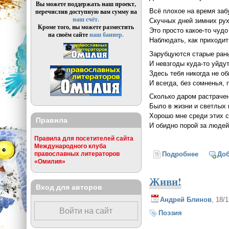
Вы можете поддержать наш проект,
Всё плохое на время заб
перечислив доступную вам сумму на
наш счёт.
Скучных дней зимних рух
Кроме того, вы можете разместить
Это просто какое-то чудо
на своём сайте
наш баннер.
Наблюдать, как приходит
Зарубцуются старые ран
И невзгоды куда-то уйдут
Здесь тебя никогда не об
И всегда, без сомненья, 
Сколько даром растраче
Было в жизни и светлых
Хорошо мне среди этих 
Правила
И обидно порой за людей
Правила для посетителей сайта
Международного клуба
Подробнее
о Сосны
До
православных литераторов
«Омилия»
Живи!
Вход для авторов
Андрей Блинов
, 18/
Войти на сайт
Поэзия