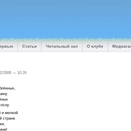
тервью
Статьи
Читальный зал
О клубе
Медиага
12/2008 — 10:26
блённых,
шину.
лёных
сосну.
й и мелкой
й стране.
ки,
мне!