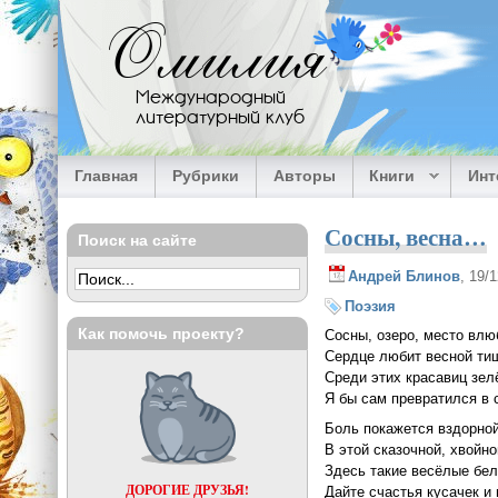
Перейти к основному содержанию
Омилия
Международный
литературный клуб
Главная
Рубрики
Авторы
Книги
Ин
Сосны, весна…
Поиск на сайте
Андрей Блинов
, 19/
Поэзия
Как помочь проекту?
Сосны, озеро, место влю
Сердце любит весной ти
Среди этих красавиц зе
Я бы сам превратился в 
Боль покажется вздорно
В этой сказочной, хвойно
Здесь такие весёлые бел
ДОРОГИЕ ДРУЗЬЯ!
Дайте счастья кусачек и 