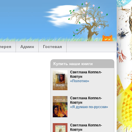
лерея
Админ
Гостевая
Купить наши книги
Светлана Коппел-
Ковтун
«Полотно»
Светлана Коппел-
Ковтун
«Я думаю по-русски»
Светлана Коппел-
Ковтун