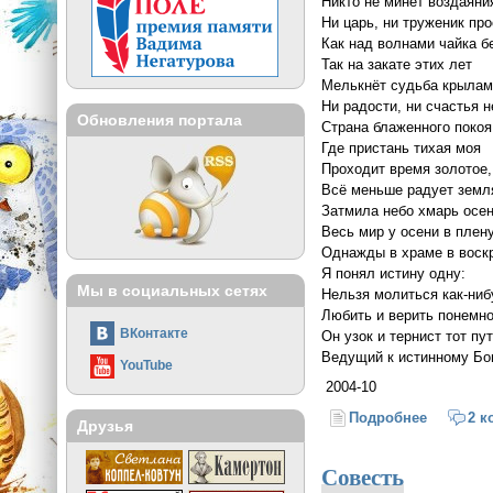
Никто не минет воздаяни
Ни царь, ни труженик про
Как над волнами чайка б
Так на закате этих лет
Мелькнёт судьба крыла
Ни радости, ни счастья н
Обновления портала
Страна блаженного покоя
Где пристань тихая моя
Проходит время золотое,
Всё меньше радует земл
Затмила небо хмарь осен
Весь мир у осени в плену
Однажды в храме в воск
Я понял истину одну:
Мы в социальных сетях
Нельзя молиться как-ниб
Любить и верить понемно
ВКонтакте
Он узок и тернист тот пут
Ведущий к истинному Бог
YouTube
2004-10
Подробнее
о Осенью
2 к
Друзья
Совесть