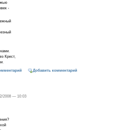
ожью
век -
тежный
лезный
уками.
ез Крест,
и.
 Небо
омментарий
Добавить комментарий
12/2008 — 10:03
яния?
ухой