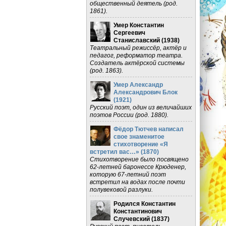
общественный деятель (род.
1861).
Умер Константин
Сергеевич
Станиславский (
1938
)
Театральный режиссёр, актёр и
педагог, реформатор театра.
Создатель актёрской системы
(род. 1863).
Умер Александр
Александрович Блок
(
1921
)
Русский поэт, один из величайших
поэтов России (род. 1880).
Фёдор Тютчев написал
свое знаменитое
стихотворение «Я
встретил вас…» (
1870
)
Стихотворение было посвящено
62-летней баронессе Крюденер,
которую 67-летний поэт
встретил на водах после почти
полувековой разлуки.
Родился Константин
Константинович
Случевский (
1837
)