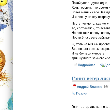
Покой ушёл, душа одна,
Хоть говорят, что время 
Зовёт меня к себе Звезда
И я спешу на эту встречу
Пусть неумело, как могу,
То, спотыкаясь, то встав
Но всё-таки спешу, спешу
Про всё на свете забыва
О, хоть на миг бы просве
Всё новым светом озаряя
И не бояться умереть
Для шумного земного «р
Подробнее
о Я отрек
До
Гонит ветер лист
Андрей Блинов
, 16/
Поэзия
Гонит ветер листья по ал