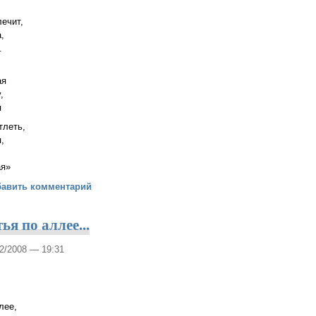
лечит,
,
.
ая
,
я
тлеть,
,
ая»
аюсь от себя...
бавить комментарий
ья по аллее...
12/2008 — 19:31
лее,