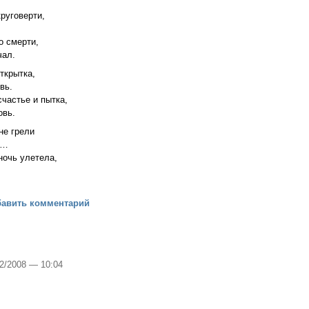
круговерти,
о смерти,
чал.
ткрытка,
вь.
счастье и пытка,
овь.
не грели
и…
ночь улетела,
бавить комментарий
12/2008 — 10:04