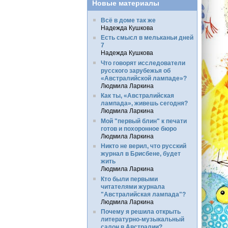
Новые материалы
Всё в доме так же
Надежда Кушкова
Есть смысл в мельканьи дней
7
Надежда Кушкова
Что говорят исследователи
русского зарубежья об
«Австралийской лампаде»?
Людмила Ларкина
Как ты, «Австралийская
лампада», живешь сегодня?
Людмила Ларкина
Мой "первый блин" к печати
готов и похоронное бюро
Людмила Ларкина
Никто не верил, что русский
журнал в Брисбене, будет
жить
Людмила Ларкина
Кто были первыми
читателями журнала
"Австралийская лампада"?
Людмила Ларкина
Почему я решила открыть
литературно-музыкальный
салон в Австралии?