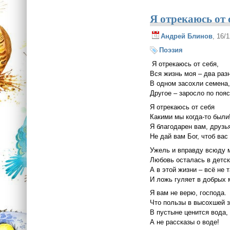
Я отрекаюсь от с
Андрей Блинов
, 16/
Поэзия
Я отрекаюсь от себя,
Вся жизнь моя – два раз
В одном засохли семена
Другое – заросло по пояс
Я отрекаюсь от себя
Какими мы когда-то были
Я благодарен вам, друзь
Не дай вам Бог, чтоб вас
Ужель и вправду всюду 
Любовь осталась в детск
А в этой жизни – всё не т
И ложь гуляет в добрых 
Я вам не верю, господа.
Что пользы в высохшей 
В пустыне ценится вода,
А не рассказы о воде!