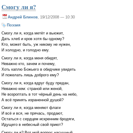
Смогу ли я?
Андрей Блинов
, 19/12/2008 — 10:30
Поэзия
Смогу ли я, когда метёт и вьюжит,
Дать хлеб и кров хотя бы одному?
Кто, может быть, уж никому не нужен,
И холодно, и голодно ему.
Смогу ли я, когда меня обидят,
Неважно кто, зачем и почему,
Хоть каплю Божьего в обидчике увидеть
И пожелать лишь доброго ему?
Смогу ли я, когда вдруг буду предан,
Неважно кем: страной или женой,
Не возроптать в тот чёрный день на небо,
А всё принять израненной душой?
Смогу ли я, когда меняют флаги
И всё и вся, не прячась, продают,
Остаться с сердцем искренним бродяги,
Идущего в небесный свой приют?
Смогу ли я? Вот мой вопрос насущный,