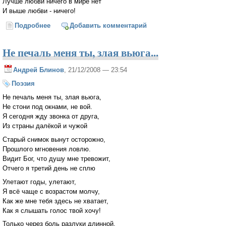
Лучше любви ничего в мире нет
И выше любви - ничего!
Подробнее
о Итог
Добавить комментарий
Не печаль меня ты, злая вьюга...
Андрей Блинов
, 21/12/2008 — 23:54
Поэзия
Не печаль меня ты, злая вьюга,
Не стони под окнами, не вой.
Я сегодня жду звонка от друга,
Из страны далёкой и чужой
Старый снимок вынут осторожно,
Прошлого мгновения ловлю.
Видит Бог, что душу мне тревожит,
Отчего я третий день не сплю
Улетают годы, улетают,
Я всё чаще с возрастом молчу,
Как же мне тебя здесь не хватает,
Как я слышать голос твой хочу!
Только через боль разлуки длинной,