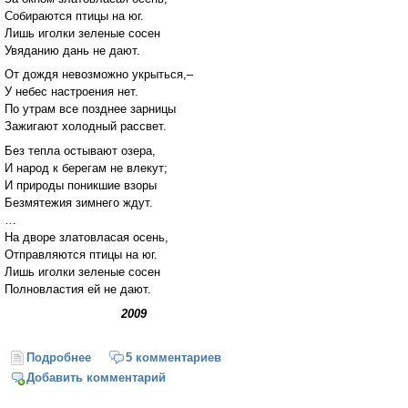
Собираются птицы на юг.
Лишь иголки зеленые сосен
Увяданию дань не дают.
От дождя невозможно укрыться,–
У небес настроения нет.
По утрам все позднее зарницы
Зажигают холодный рассвет.
Без тепла остывают озера,
И народ к берегам не влекут;
И природы поникшие взоры
Безмятежия зимнего ждут.
…
На дворе златовласая осень,
Отправляются птицы на юг.
Лишь иголки зеленые сосен
Полновластия ей не дают.
2009
Подробнее
о Осенняя зарисовка
5 комментариев
Добавить комментарий