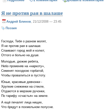
Подробнее
о Сыну
2 комментария
Добавить комментарий
Я не против рая в шалаше
Андрей Блинов
, 21/12/2008 — 23:45
Поэзия
Господи, Тебя о разном молят,
Я не против рая в шалаше.
Спаивают город мой и колют,
Оттого и больно на душе.
Молодые, дюжие ребята,
Небо променяв на «наркоту»,
Семенят походкою горбатой,
Чтобы провалиться в пустоту.
Юные, красивые девчонки -
Хрупкие снежинки на стекле,
Отдаются в мерзкие ручонки,
По тарифу «счастья» на земле.
А ещё печалят лица нищих,
Что бредут в похмельном полусне.