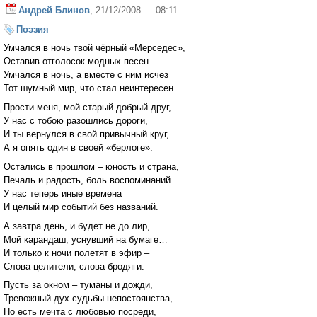
Андрей Блинов
, 21/12/2008 — 08:11
Поэзия
Умчался в ночь твой чёрный «Мерседес»,
Оставив отголосок модных песен.
Умчался в ночь, а вместе с ним исчез
Тот шумный мир, что стал неинтересен.
Прости меня, мой старый добрый друг,
У нас с тобою разошлись дороги,
И ты вернулся в свой привычный круг,
А я опять один в своей «берлоге».
Остались в прошлом – юность и страна,
Печаль и радость, боль воспоминаний.
У нас теперь иные времена
И целый мир событий без названий.
А завтра день, и будет не до лир,
Мой карандаш, уснувший на бумаге…
И только к ночи полетят в эфир –
Слова-целители, слова-бродяги.
Пусть за окном – туманы и дожди,
Тревожный дух судьбы непостоянства,
Но есть мечта с любовью посреди,