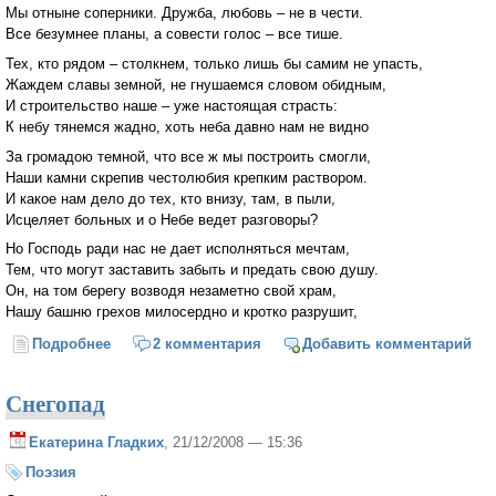
Мы отныне соперники. Дружба, любовь – не в чести.
Все безумнее планы, а совести голос – все тише.
Тех, кто рядом – столкнем, только лишь бы самим не упасть,
Жаждем славы земной, не гнушаемся словом обидным,
И строительство наше – уже настоящая страсть:
К небу тянемся жадно, хоть неба давно нам не видно
За громадою темной, что все ж мы построить смогли,
Наши камни скрепив честолюбия крепким раствором.
И какое нам дело до тех, кто внизу, там, в пыли,
Исцеляет больных и о Небе ведет разговоры?
Но Господь ради нас не дает исполняться мечтам,
Тем, что могут заставить забыть и предать свою душу.
Он, на том берегу возводя незаметно свой храм,
Нашу башню грехов милосердно и кротко разрушит,
Подробнее
о Вавилонская башня
2 комментария
Добавить комментарий
Снегопад
Екатерина Гладких
, 21/12/2008 — 15:36
Поэзия