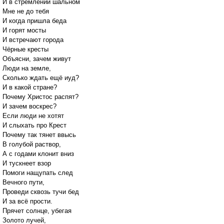
И в стремлении шальном
Мне не до тебя
И когда пришла беда
И горят мосты
И встречают города
Чёрные кресты
Объясни, зачем живут
Люди на земле,
Сколько ждать ещё иуд?
И в какой стране?
Почему Христос распят?
И зачем воскрес?
Если люди не хотят
И слыхать про Крест
Почему так тянет ввысь
В голубой раствор,
А с годами клонит вниз
И тускнеет взор
Помоги нащупать след
Вечного пути,
Проведи сквозь тучи бед
И за всё прости.
Прячет солнце, убегая
Золото лучей,