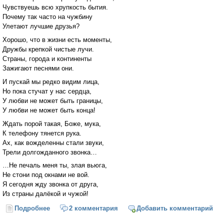
Чувствуешь всю хрупкость бытия.
Почему так часто на чужбину
Улетают лучшие друзья?
Хорошо, что в жизни есть моменты,
Дружбы крепкой чистые лучи.
Страны, города и континенты
Зажигают песнями они.
И пускай мы редко видим лица,
Но пока стучат у нас сердца,
У любви не может быть границы,
У любви не может быть конца!
Ждать порой такая, Боже, мука,
К телефону тянется рука.
Ах, как вожделенны стали звуки,
Трели долгожданного звонка…
…Не печаль меня ты, злая вьюга,
Не стони под окнами не вой.
Я сегодня жду звонка от друга,
Из страны далёкой и чужой!
Подробнее
о Не печаль меня ты, злая вьюга...
2 комментария
Добавить комментарий