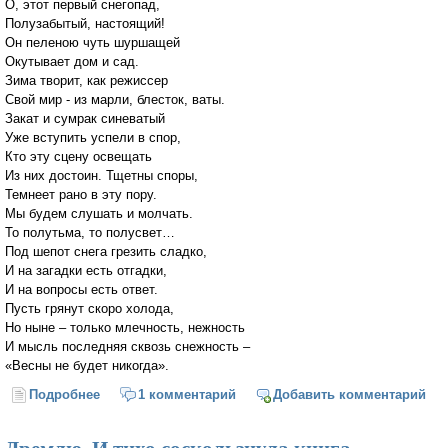
О, этот первый снегопад,
Полузабытый, настоящий!
Он пеленою чуть шуршащей
Окутывает дом и сад.
Зима творит, как режиссер
Свой мир - из марли, блесток, ваты.
Закат и сумрак синеватый
Уже вступить успели в спор,
Кто эту сцену освещать
Из них достоин. Тщетны споры,
Темнеет рано в эту пору.
Мы будем слушать и молчать.
То полутьма, то полусвет…
Под шепот снега грезить сладко,
И на загадки есть отгадки,
И на вопросы есть ответ.
Пусть грянут скоро холода,
Но ныне – только млечность, нежность
И мысль последняя сквозь снежность –
«Весны не будет никогда».
Подробнее
о Снегопад
1 комментарий
Добавить комментарий