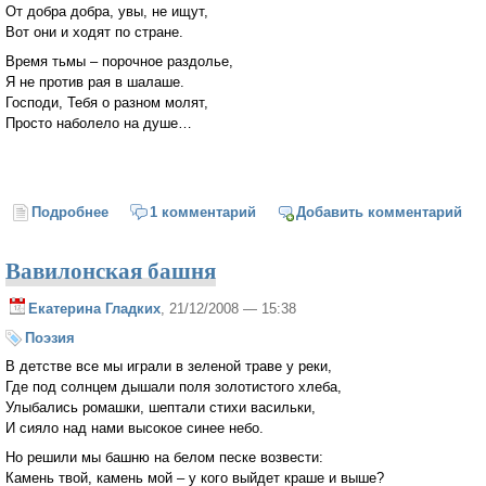
От добра добра, увы, не ищут,
Вот они и ходят по стране.
Время тьмы – порочное раздолье,
Я не против рая в шалаше.
Господи, Тебя о разном молят,
Просто наболело на душе…
Подробнее
о Я не против рая в шалаше
1 комментарий
Добавить комментарий
Вавилонская башня
Екатерина Гладких
, 21/12/2008 — 15:38
Поэзия
В детстве все мы играли в зеленой траве у реки,
Где под солнцем дышали поля золотистого хлеба,
Улыбались ромашки, шептали стихи васильки,
И сияло над нами высокое синее небо.
Но решили мы башню на белом песке возвести:
Камень твой, камень мой – у кого выйдет краше и выше?