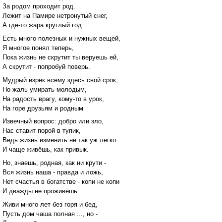
За родом проходит род.
Лежит на Памире нетронутый снег,
А где-то жара круглый год
Есть много полезных и нужных вещей,
Я многое понял теперь,
Пока жизнь не скрутит ты веруешь ей,
А скрутит - попробуй поверь.
Мудрый изрёк всему здесь свой срок,
Но жаль умирать молодым,
На радость врагу, кому-то в урок,
На горе друзьям и родным
Извечный вопрос: добро или зло,
Нас ставит порой в тупик,
Ведь жизнь изменить не так уж легко
И чаще живёшь, как привык.
Но, знаешь, родная, как ни крути -
Вся жизнь наша - правда и ложь,
Нет счастья в богатстве - копи не копи
И дважды не проживёшь.
Живи много лет без горя и бед,
Пусть дом чаша полная ..., но -