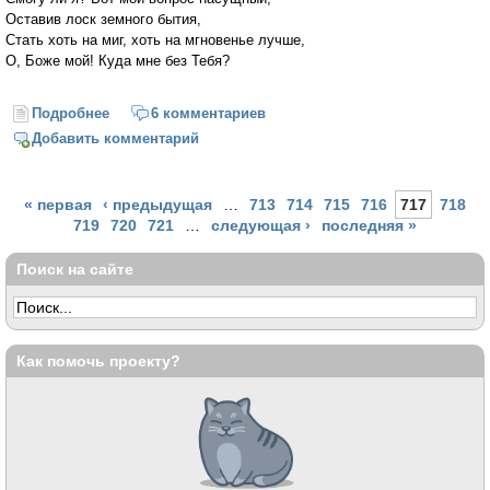
Оставив лоск земного бытия,
Стать хоть на миг, хоть на мгновенье лучше,
О, Боже мой! Куда мне без Тебя?
Подробнее
о Смогу ли я?
6 комментариев
Добавить комментарий
Страницы
« первая
‹ предыдущая
…
713
714
715
716
717
718
719
720
721
…
следующая ›
последняя »
Поиск на сайте
Как помочь проекту?