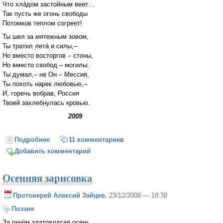
Что хлáдом застойным веет…
Так пусть же огонь свободы
Потомков теплом согреет!
Ты шел за мятежным зовом,
Ты тратил летá и силы,–
Но вместо восторгов – стоны,
Но вместо свобод – могилы;
Ты думал,– не Он – Мессия,
Ты похоть нарек любовью,–
И, горечь вобрав, Россия
Твоей захлебнулась кровью.
2009
Подробнее
о Обманутому народу 1917 года
11 комментариев
Добавить комментарий
Осенняя зарисовка
Протоиерей Алексий Зайцев
, 23/12/2008 — 18:39
Поэзия
За окнóм златовласая осень,