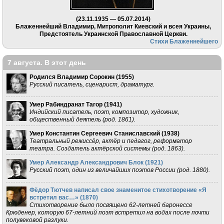
(23.11.1935 — 05.07.2014)
Блаженнейший Владимир, Митрополит Киевский и всея Украины,
Предстоятель Украинской Православной Церкви.
Стихи Блаженнейшего
7 августа. В этот день
Родился Владимир Сорокин (
1955
)
Русский писатель, сценарист, драматург.
Умер Рабиндранат Тагор (
1941
)
Индийский писатель, поэт, композитор, художник,
общественный деятель (род. 1861).
Умер Константин Сергеевич Станиславский (
1938
)
Театральный режиссёр, актёр и педагог, реформатор
театра. Создатель актёрской системы (род. 1863).
Умер Александр Александрович Блок (
1921
)
Русский поэт, один из величайших поэтов России (род. 1880).
Фёдор Тютчев написал свое знаменитое стихотворение «Я
встретил вас…» (
1870
)
Стихотворение было посвящено 62-летней баронессе
Крюденер, которую 67-летний поэт встретил на водах после почти
полувековой разлуки.