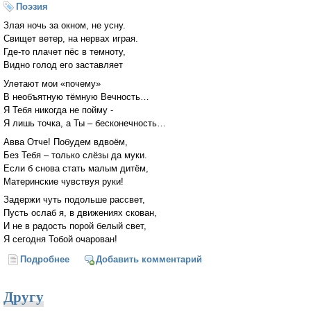
Поэзия
Злая ночь за окном, не усну.
Свищет ветер, на нервах играя.
Где-то плачет пёс в темноту,
Видно голод его заставляет
Улетают мои «почему»
В необъятную тёмную Вечность…
Я Тебя никогда не пойму -
Я лишь точка, а Ты – бесконечность…
Авва Отче! Побудем вдвоём,
Без Тебя – только слёзы да муки.
Если б снова стать малым дитём,
Материнские чувствуя руки!
Задержи чуть подольше рассвет,
Пусть ослаб я, в движениях скован,
И не в радость порой белый свет,
Я сегодня Тобой очарован!
Подробнее
о Я лишь точка…
Добавить комментарий
Другу