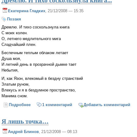
Дремлю. И тихо соскользнула книга...
Екатерина Гладких
, 21/12/2008 — 15:35
Поэзия
Дремлю. И тихо соскользнула книга
С моих колен.
О, летнего медлительного мига
Сладчайший плен.
Беспечным теплым облаком летает
Душа моя,
И летний день в прозрачной дымке тает
Небытия,
И, как Язон, влекомый в бездну странствий
Златым руном,
Влекусь и я в бездумное пространство,
Манима сном.
Подробнее
о Дремлю. И тихо соскользнула книга...
1 комментарий
Добавить комментарий
Я лишь точка…
Андрей Блинов
, 21/12/2008 — 08:13