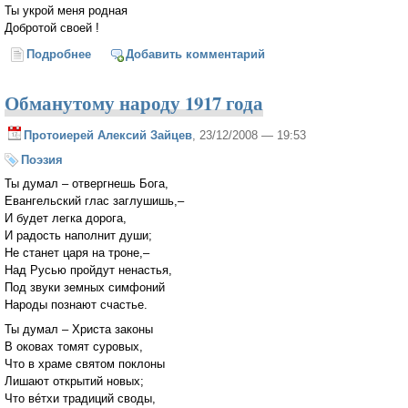
Ты укрой меня родная
Добротой своей !
Подробнее
о Ты прости душа меня...
Добавить комментарий
Обманутому народу 1917 года
Протоиерей Алексий Зайцев
, 23/12/2008 — 19:53
Поэзия
Ты думал – отвергнешь Бога,
Евангельский глас заглушишь,–
И будет легка дорога,
И радость наполнит души;
Не станет царя на троне,–
Над Русью пройдут ненастья,
Под звуки земных симфоний
Народы познают счастье.
Ты думал – Христа законы
В оковах томят суровых,
Что в храме святом поклоны
Лишают открытий новых;
Что вéтхи традиций своды,