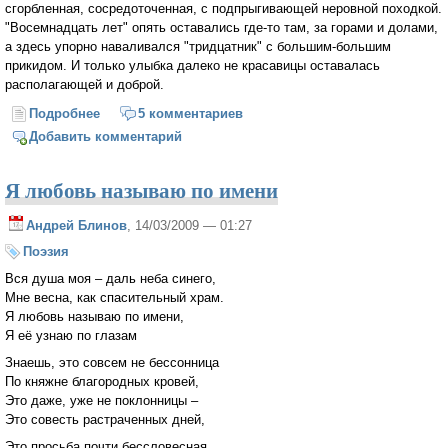
сгорбленная, сосредоточенная, с подпрыгивающей неровной походкой.
"Восемнадцать лет" опять оставались где-то там, за горами и долами,
а здесь упорно наваливался "тридцатник" с большим-большим
прикидом. И только улыбка далеко не красавицы оставалась
располагающей и доброй.
Подробнее
о День пожилого человека
5 комментариев
Добавить комментарий
Я любовь называю по имени
Андрей Блинов
, 14/03/2009 — 01:27
Поэзия
Вся душа моя – даль неба синего,
Мне весна, как спасительный храм.
Я любовь называю по имени,
Я её узнаю по глазам
Знаешь, это совсем не бессонница
По княжне благородных кровей,
Это даже, уже не поклонницы –
Это совесть растраченных дней,
Это просьба почти бессловесная