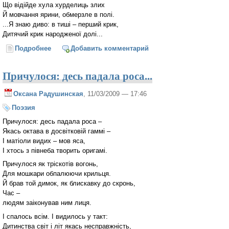
Що відійде хула хурделиць злих
Й мовчання ярини, обмерзле в полі.
...Я знаю диво: в тиші – перший крик,
Дитячий крик народженої долі...
Подробнее
о Святили воду і світився світ...
Добавить комментарий
Причулося: десь падала роса...
Оксана Радушинская
, 11/03/2009 — 17:46
Поэзия
Причулося: десь падала роса –
Якась октава в досвітковій гаммі –
І матіоли видих – мов яса,
І хтось з півнеба творить оригамі.
Причулося як тріскотів вогонь,
Для мошкари обпалюючи крильця.
Й брав той димок, як блискавку до скронь,
Час –
людям заіконував ним лиця.
І спалось всім. І видилось у такт:
Дитинства світ і літ якась несправжність,