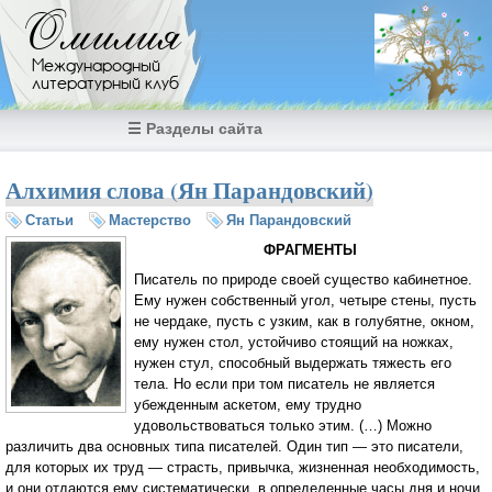
Перейти к основному содержанию
Омилия
Международный
литературный клуб
☰ Разделы сайта
Алхимия слова (Ян Парандовский)
Статьи
Мастерство
Ян Парандовский
ФРАГМЕНТЫ
Писатель по природе своей существо кабинетное.
Ему нужен собственный угол, четыре стены, пусть
не чердаке, пусть с узким, как в голубятне, окном,
ему нужен стол, устойчиво стоящий на ножках,
нужен стул, способный выдержать тяжесть его
тела. Но если при том писатель не является
убежденным аскетом, ему трудно
удовольствоваться только этим. (…) Можно
различить два основных типа писателей. Один тип — это писатели,
для которых их труд — страсть, привычка, жизненная необходимость,
и они отдаются ему систематически, в определенные часы дня и ночи.