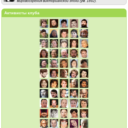
мировоззрения викторианской эпохи (ум. 1892).
Активисты клуба