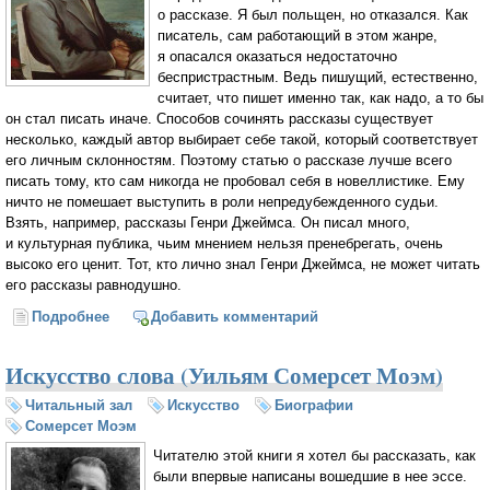
о рассказе. Я был польщен, но отказался. Как
писатель, сам работающий в этом жанре,
я опасался оказаться недостаточно
беспристрастным. Ведь пишущий, естественно,
считает, что пишет именно так, как надо, а то бы
он стал писать иначе. Способов сочинять рассказы существует
несколько, каждый автор выбирает себе такой, который соответствует
его личным склонностям. Поэтому статью о рассказе лучше всего
писать тому, кто сам никогда не пробовал себя в новеллистике. Ему
ничто не помешает выступить в роли непредубежденного судьи.
Взять, например, рассказы Генри Джеймса. Он писал много,
и культурная публика, чьим мнением нельзя пренебрегать, очень
высоко его ценит. Тот, кто лично знал Генри Джеймса, не может читать
его рассказы равнодушно.
Подробнее
о Искусство рассказа (Уильям Сомерсет Моэм)
Добавить комментарий
Искусство слова (Уильям Сомерсет Моэм)
Читальный зал
Искусство
Биографии
Сомерсет Моэм
Читателю этой книги я хотел бы рассказать, как
были впервые написаны вошедшие в нее эссе.