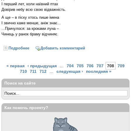
І перший лет, коли наївний птах
Довірив небу всю свою відважність.
А ще – в піску хтось пише імена
І звично каже менше, аніж знає...
...Причулося: за кроками луна –
Чинець у ранок браму відчиняє.
Подробнее
о Причулося: десь падала роса...
Добавить комментарий
Страницы
« первая
‹ предыдущая
…
704
705
706
707
708
709
710
711
712
…
следующая ›
последняя »
Поиск на сайте
Как помочь проекту?