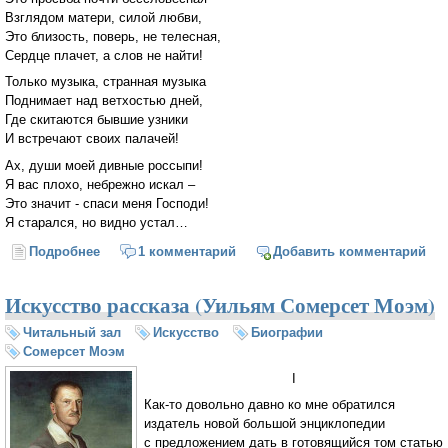
Взглядом матери, силой любви,
Это близость, поверь, не телесная,
Сердце плачет, а слов не найти!
Только музыка, странная музыка
Поднимает над ветхостью дней,
Где скитаются бывшие узники
И встречают своих палачей!
Ах, души моей дивные россыпи!
Я вас плохо, небрежно искал –
Это значит - спаси меня Господи!
Я старался, но видно устал…
Подробнее
о Я любовь называю по имени
1 комментарий
Добавить комментарий
Искусство рассказа (Уильям Сомерсет Моэм)
Читальный зал
Искусство
Биографии
Сомерсет Моэм
I
Как-то
довольно давно ко мне обратился
издатель новой большой энциклопедии
с предложением дать в готовящийся том статью