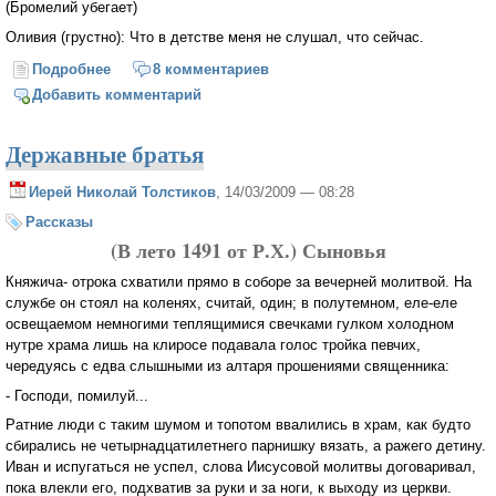
(Бромелий убегает)
Оливия (грустно): Что в детстве меня не слушал, что сейчас.
Подробнее
о Исцеление императора
8 комментариев
Добавить комментарий
Державные братья
Иерей Николай Толстиков
, 14/03/2009 — 08:28
Рассказы
(В лето 1491 от Р.Х.) Сыновья
Княжича- отрока схватили прямо в соборе за вечерней молитвой. На
службе он стоял на коленях, считай, один; в полутемном, еле-еле
освещаемом немногими теплящимися свечками гулком холодном
нутре храма лишь на клиросе подавала голос тройка певчих,
чередуясь с едва слышными из алтаря прошениями священника:
- Господи, помилуй...
Ратние люди с таким шумом и топотом ввалились в храм, как будто
сбирались не четырнадцатилетнего парнишку вязать, а ражего детину.
Иван и испугаться не успел, слова Иисусовой молитвы договаривал,
пока влекли его, подхватив за руки и за ноги, к выходу из церкви.