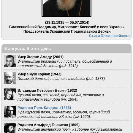
(23.11.1935 — 05.07.2014)
Блаженнейший Владимир, Митрополит Киевский и всея Украины,
Предстоятель Украинской Православной Церкви.
Стихи Блаженнейшего
6 августа. В этот день
Умер Жоржи Амаду (
2001
)
Знаменитый бразильский писатель, общественный и
политический деятель (род. 1912).
Умер Януш Корчак (
1942
)
Польский детский писатель и педагог (род. 1878).
Владимир Петрович Бурич (
1932
)
Русский поэт, стиховед, переводчик; теоретик и
пропагандист верлибра (ум. 1994).
Родился Поль Клодель (
1868
)
Французский поэт, драматург, эссеист, крупнейший
религиозный писатель XX века (ум. 1955).
Родился Альфред Теннисон (
1809
)
Знаменитый английский поэт, наиболее яркий выразитель