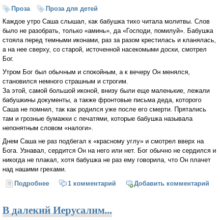
Проза
Проза для детей
Каждое утро Саша слышал, как бабушка тихо читала молитвы. Слов
было не разобрать, только «аминь», да «Господи, помилуй». Бабушка
стояла перед темными иконами, раз за разом крестилась и кланялась,
а на нее сверху, со старой, источенной насекомыми доски, смотрел
Бог.
Утром Бог был обычным и спокойным, а к вечеру Он менялся,
становился немного страшным и строгим.
За этой, самой большой иконой, внизу были еще маленькие, лежали
бабушкины документы, а также фронтовые письма деда, которого
Саша не помнил, так как родился уже после его смерти. Прятались
там и грозные бумажки с печатями, которые бабушка называла
непонятным словом «налоги».
Днем Саша не раз подбегал к «красному углу» и смотрел вверх на
Бога. Узнавал, сердится Он на него или нет. Бог обычно не сердился и
никогда не плакал, хотя бабушка не раз ему говорила, что Он плачет
над нашими грехами.
Подробнее
о Красивый Бог
1 комментарий
Добавить комментарий
В далекий Иерусалим...