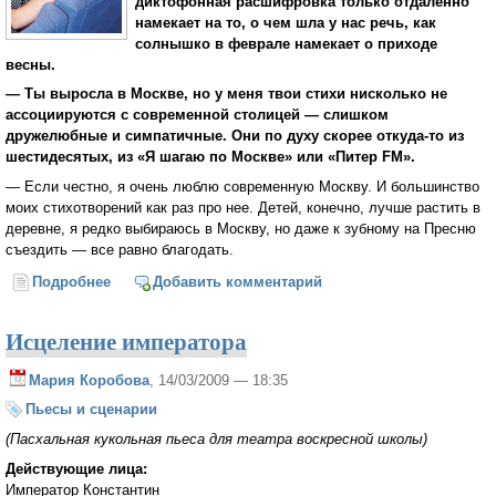
диктофонная расшифровка только отдаленно
намекает на то, о чем шла у нас речь, как
солнышко в феврале намекает о приходе
весны.
— Ты выросла в Москве, но у меня твои стихи нисколько не
ассоциируются с современной столицей — слишком
дружелюбные и симпатичные. Они по духу скорее откуда-то из
шестидесятых, из «Я шагаю по Москве» или «Питер FM».
— Если честно, я очень люблю современную Москву. И большинство
моих стихотворений как раз про нее. Детей, конечно, лучше растить в
деревне, я редко выбираюсь в Москву, но даже к зубному на Пресню
съездить — все равно благодать.
Подробнее
о Анна Логвинова: «Пушкин не купал моего ребенка»
Добавить комментарий
Исцеление императора
Мария Коробова
, 14/03/2009 — 18:35
Пьесы и сценарии
(Пасхальная кукольная пьеса для театра воскресной школы)
Действующие лица:
Император Константин