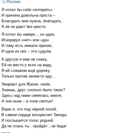
Поэзия
Я хотел бы себя «потерять»
И причина довольна проста –
Благодать мне нужна, благодать,
А её не дают без креста
Я хотел бы наверх.., но один,
Игнорируя «нет» или «да»
И тому есть немало причин,
И одна из них – это судьба
А другую я вам не скажу,
Ей не место у всех на виду,
Я ей слишком ещё дорожу,
Только против зачем-то иду...
Умирают для Жизни, любя,
Знаешь, друг, сколько было таких?
Здесь над ними смеялась земля,
А они ныне – в лоне святых!
Верю я, что под чёрной золой,
В самом сердце воскреснет Звезда,
И послышится голос родной:
Да не плачь ты…пройдёт…не беда!