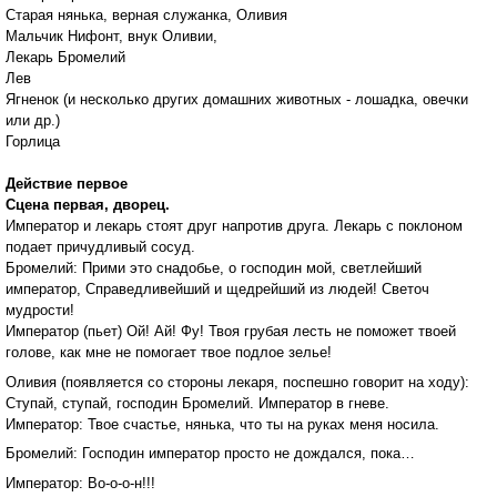
Старая нянька, верная служанка, Оливия
Мальчик Нифонт, внук Оливии,
Лекарь Бромелий
Лев
Ягненок (и несколько других домашних животных - лошадка, овечки
или др.)
Горлица
Действие первое
Сцена первая, дворец.
Император и лекарь стоят друг напротив друга. Лекарь с поклоном
подает причудливый сосуд.
Бромелий: Прими это снадобье, о господин мой, светлейший
император, Справедливейший и щедрейший из людей! Светоч
мудрости!
Император (пьет) Ой! Ай! Фу! Твоя грубая лесть не поможет твоей
голове, как мне не помогает твое подлое зелье!
Оливия (появляется со стороны лекаря, поспешно говорит на ходу):
Ступай, ступай, господин Бромелий. Император в гневе.
Император: Твое счастье, нянька, что ты на руках меня носила.
Бромелий: Господин император просто не дождался, пока…
Император: Во-о-о-н!!!