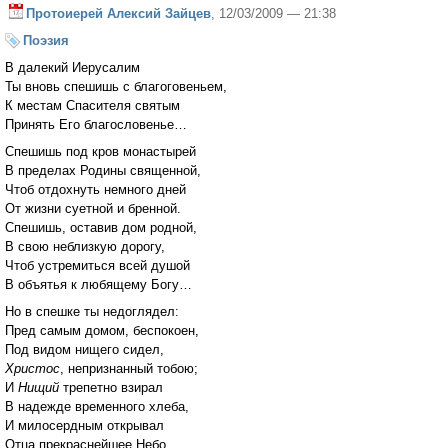
Протоиерей Алексий Зайцев
, 12/03/2009 — 21:38
Поэзия
В далекий Иерусалим
Ты вновь спешишь с благоговеньем,
К местам Спасителя святым
Принять Его благословенье…
Спешишь под кров монастырей
В пределах Родины священной,
Чтоб отдохнуть немного дней
От жизни суетной и бренной.
Спешишь, оставив дом родной,
В свою неблизкую дорогу,
Чтоб устремиться всей душой
В объятья к любящему Богу…
Но в спешке ты недоглядел:
Пред самым домом, беспокоен,
Под видом нищего сидел,
Христос
, непризнанный тобою;
И
Нищий
трепетно взирал
В надежде временного хлеба,
И милосердным открывал
Отца прекраснейшее Небо.