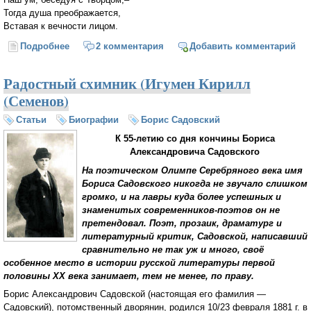
Тогда душа преображается,
Вставая к вечности лицом.
Подробнее
о Время покаяния
2 комментария
Добавить комментарий
Радостный схимник (Игумен Кирилл
(Семенов)
Статьи
Биографии
Борис Садовский
К 55-летию со дня кончины Бориса
Александровича Садовского
На поэтическом Олимпе Серебряного века имя
Бориса Садовского никогда не звучало слишком
громко, и на лавры куда более успешных и
знаменитых современников-поэтов он не
претендовал. Поэт, прозаик, драматург и
литературный критик, Садовской, написавший
сравнительно не так уж и много, своё
особенное место в истории русской литературы первой
половины ХХ века занимает, тем не менее, по праву.
Борис Александрович Садовской (настоящая его фамилия —
Садовский), потомственный дворянин, родился 10/23 февраля 1881 г. в