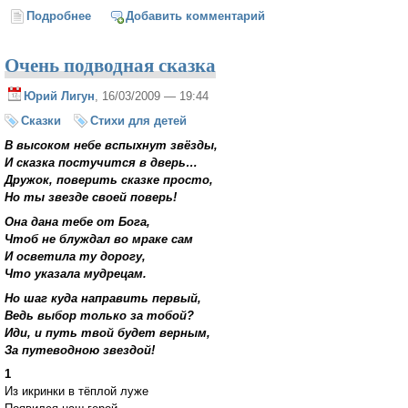
Подробнее
о Ученье — свет? (Татьяна Воронина)
Добавить комментарий
Очень подводная сказка
Юрий Лигун
, 16/03/2009 — 19:44
Сказки
Стихи для детей
В высоком небе вспыхнут звёзды,
И сказка постучится в дверь…
Дружок, поверить сказке просто,
Но ты звезде своей поверь!
Она дана тебе от Бога,
Чтоб не блуждал во мраке сам
И осветила ту дорогу,
Что указала мудрецам.
Но шаг куда направить первый,
Ведь выбор только за тобой?
Иди, и путь твой будет верным,
За путеводною звездой!
1
Из икринки в тёплой луже