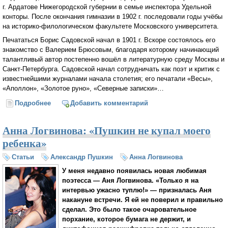
г. Ардатове Нижегородской губернии в семье инспектора Удельной
конторы. После окончания гимназии в 1902 г. последовали годы учёбы
на историко-филологическом факультете Московского университета.
Печататься Борис Садовской начал в 1901 г. Вскоре состоялось его
знакомство с Валерием Брюсовым, благодаря которому начинающий
талантливый автор постепенно вошёл в литературную среду Москвы и
Санкт-Петербурга. Садовской начал сотрудничать как поэт и критик с
известнейшими журналами начала столетия; его печатали «Весы»,
«Аполлон», «Золотое руно», «Северные записки»…
Подробнее
о Радостный схимник (Игумен Кирилл (Семенов)
Добавить комментарий
Анна Логвинова: «Пушкин не купал моего
ребенка»
Статьи
Александр Пушкин
Анна Логвинова
У меня недавно появилась новая любимая
поэтесса — Аня Логвинова. «Только я на
интервью ужасно туплю!» — призналась Аня
накануне встречи. Я ей не поверил и правильно
сделал. Это было такое очаровательное
порхание, которое бумага не держит, и