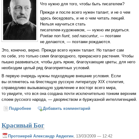
Что нужно для того, чтобы быть писателем?
Прежде и после всего нужен талант, и не о чем
здесь беседовать, и не о чем читать лекций.
Нельзя научиться стать
писателем-художником
, — нужно им родиться.
Poetae non fiunt, sed nascuntur
, — поэтами
не делаются, — поэтами рождаются.
Это, конечно, верно. Прежде всего нужен талант. Но талант сам
по себе, это только семя благородного, прекрасного растения. Чтобы
пышно развиваться, чтобы дать яркие, благоухающие цветы, для него
необходим целый ряд благоприятных условий.
В первую очередь нужны подходящие внешние условия. Если
вы оглянетесь на блестящую русскую литературу XIX столетия,
справедливо вызывающую удивление и восторг всего мира,
то увидите, что вся она создана почти исключительно тонким верхним
слоем русского народа, — дворянством и буржуазной интеллигенцией.
Подробнее
о Что нужно для того, чтобы быть писателем?
Добавить комментарий
(Викентий Вересаев)
Красивый Бог
Протоиерей Александр Авдюгин
, 13/03/2009 — 12:42