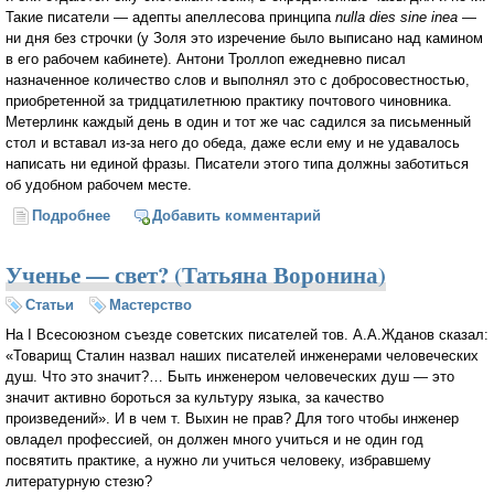
Такие писатели — адепты апеллесова принципа
nulla dies sine inea
—
ни дня без строчки (у Золя это изречение было выписано над камином
в его рабочем кабинете). Антони Троллоп ежедневно писал
назначенное количество слов и выполнял это с добросовестностью,
приобретенной за тридцатилетнюю практику почтового чиновника.
Метерлинк каждый день в один и тот же час садился за письменный
стол и вставал
из-за
него до обеда, даже если ему и не удавалось
написать ни единой фразы. Писатели этого типа должны заботиться
об удобном рабочем месте.
Подробнее
о Алхимия слова (Ян Парандовский)
Добавить комментарий
Ученье — свет? (Татьяна Воронина)
Статьи
Мастерство
На I Всесоюзном съезде советских писателей тов. А.А.Жданов сказал:
«Товарищ Сталин назвал наших писателей инженерами человеческих
душ. Что это значит?… Быть инженером человеческих душ — это
значит активно бороться за культуру языка, за качество
произведений». И в чем т. Выхин не прав? Для того чтобы инженер
овладел профессией, он должен много учиться и не один год
посвятить практике, а нужно ли учиться человеку, избравшему
литературную стезю?