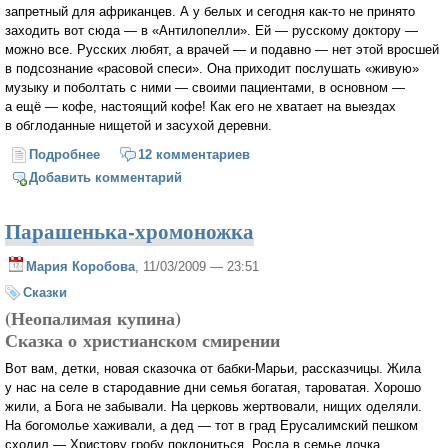
запретный для африканцев. А у белых и сегодня как-то не принято
заходить вот сюда — в «Антилопелли». Ей — русскому доктору —
можно все. Русских любят, а врачей — и подавно — нет этой вросшей
в подсознание «расовой спеси». Она приходит послушать «живую»
музыку и поболтать с ними — своими пациентами, в основном —
а ещё — кофе, настоящий кофе! Как его не хватает на выездах
в обглоданные нищетой и засухой деревни.
Подробнее
о Анаимбвана, дочь Белого Бога
12 комментариев
Добавить комментарий
Парашенька-хромоножка
Мария Коробова
, 11/03/2009 — 23:51
Сказки
(Неопалимая купина)
Сказка о христианском смирении
Вот вам, детки, новая сказочка от бабки-Марьи, рассказчицы. Жила
у нас на селе в стародавние дни семья богатая, тароватая. Хорошо
жили, а Бога не забывали. На церковь жертвовали, нищих оделяли.
На богомолье хаживали, а дед — тот в град Ерусалимский пешком
сходил — Христову гробу поклониться. Росла в семье дочка