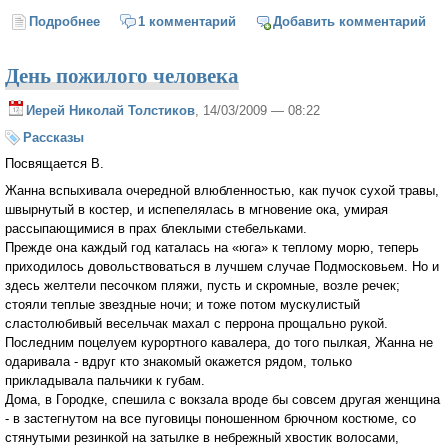
Подробнее
о Державные братья
1 комментарий
Добавить комментарий
День пожилого человека
Иерей Николай Толстиков
, 14/03/2009 — 08:22
Рассказы
Посвящается В.
Жанна вспыхивала очередной влюбленностью, как пучок сухой травы,
швырнутый в костер, и испепелялась в мгновение ока, умирая
рассыпающимися в прах блеклыми стебельками.
Прежде она каждый год каталась на «юга» к теплому морю, теперь
приходилось довольствоваться в лучшем случае Подмосковьем. Но и
здесь желтели песочком пляжи, пусть и скромные, возле речек;
стояли теплые звездные ночи; и тоже потом мускулистый
сластолюбивый весельчак махал с перрона прощально рукой.
Последним поцелуем курортного кавалера, до того пылкая, Жанна не
одаривала - вдруг кто знакомый окажется рядом, только
прикладывала пальчики к губам.
Дома, в Городке, спешила с вокзала вроде бы совсем другая женщина
- в застегнутом на все пуговицы поношенном брючном костюме, со
стянутыми резинкой на затылке в небрежный хвостик волосами,