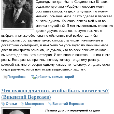
Однажды, когда я был в Соединенных Штатах,
редактор журнала «Редбук» попросил меня
составить список из десяти лучших, по моему
мнению, романов мира. Я это сделал и перестал
об этом думать. Конечно, список мой был во
многом случайный. Я мог бы составить список из
десяти других романов, не хуже тех, что я
выбрал, и так же обоснованно объяснить мой выбор. Если бы
предложить составление такого списка ста лицам, начитанным и
достаточно культурным, в нем было бы упомянуто по меньшей мере
двести или триста романов, но думаю, что во всех списках нашлось
бы место для тех, что я отобрал. И это вполне понятно — книга книге
рознь. Есть разные причины, почему какому-то одному роману,
который так много говорит одному какому-то человеку, он, даже если
судит разумно, готов приписать выдающиеся заслуги.
Подробнее
о Искусство слова (Уильям Сомерсет Моэм)
Добавить комментарий
Что нужно для того, чтобы быть писателем?
(Викентий Вересаев)
Статьи
Мастерство
Викентий Вересаев
Лекция для литературной студии