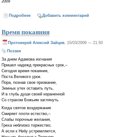
2009
Подробнее
о Умирают для Жизни, любя..
Добавить комментарий
Время покаяния
Протоиерей Алексий Зайцев
, 15/03/2009 — 21:50
Поэзия
За днем Адамова изгнания
Пришел надежд прекрасных срок,–
Сегодня время покаяния,
Поста Великого урок.
Пора, познав свое призвание,
Земных утех оставить путь,
И в глубь души своей израненной
Со страхом Божьим заглянуть.
Когда святое воздержание
Смиряет плоти естество,–
Слабы порочные желания,
Греха неблизко торжество;
А если к Небу устремляется,
Наш ум, беседуя с Творцом,–