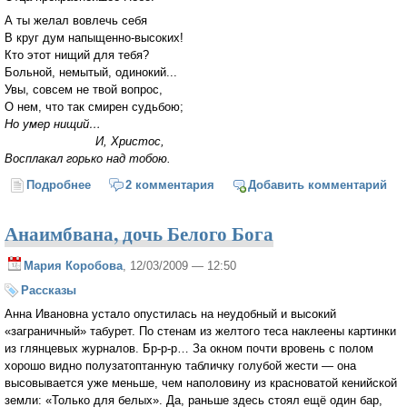
А ты желал вовлечь себя
В круг дум напыщенно-высоких!
Кто этот нищий для тебя?
Больной, немытый, одинокий...
Увы, совсем не твой вопрос,
О нем, что так смирен судьбою;
Но умер нищий…
И, Христос,
Восплакал горько над тобою.
Подробнее
о В далекий Иерусалим...
2 комментария
Добавить комментарий
Анаимбвана, дочь Белого Бога
Мария Коробова
, 12/03/2009 — 12:50
Рассказы
Анна Ивановна устало опустилась на неудобный и высокий
«заграничный» табурет. По стенам из желтого теса наклеены картинки
из глянцевых журналов. Бр-р-р… За окном почти вровень с полом
хорошо видно полузатоптанную табличку голубой жести — она
высовывается уже меньше, чем наполовину из красноватой кенийской
земли: «Только для белых». Да, раньше здесь стоял ещё один бар,