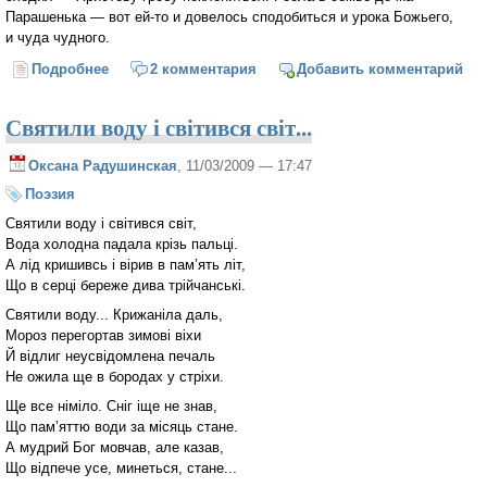
Парашенька — вот ей-то и довелось сподобиться и урока Божьего,
и чуда чудного.
Подробнее
о Парашенька-хромоножка
2 комментария
Добавить комментарий
Святили воду і світився світ...
Оксана Радушинская
, 11/03/2009 — 17:47
Поэзия
Святили воду і світився світ,
Вода холодна падала крізь пальці.
А лід кришивсь і вірив в пам’ять літ,
Що в серці береже дива трійчанські.
Святили воду... Крижаніла даль,
Мороз перегортав зимові віхи
Й відлиг неусвідомлена печаль
Не ожила ще в бородах у стріхи.
Ще все німіло. Сніг іще не знав,
Що пам’яттю води за місяць стане.
А мудрий Бог мовчав, але казав,
Що відпече усе, минеться, стане...