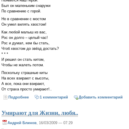
Появился наш герой.
Был он маленьким снаружи
По сравнению с горой.
Но в сравнении с мостом
Он умел вилять хвостом!
Как любой малыш из вас,
Рос он долго – целый час!
Рос и думал, кем бы стать,
Чтоб хвостом до звёзд достать?
* * *
И решил он стать китом,
Чтобы не жалеть потом.
Поскольку страшные киты
На всех взирают с высоты,
А все, пока они взирают,
От страха просто умирают!..
Подробнее
о Очень подводная сказка
1 комментарий
Добавить комментарий
Умирают для Жизни, любя..
Андрей Блинов
, 16/03/2009 — 07:29