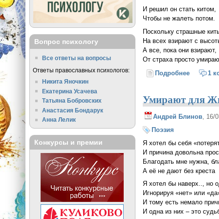
И решил он стать китом,
Чтобы не жалеть потом.
Поскольку страшные кит
На всех взирают с высот
Вопрос психологу
А все, пока они взирают,
Все ответы на вопросы
От страха просто умирают
Ответы православных психологов:
Подробнее
о Очень 
1 к
Никита Яночкин
Екатерина Усачева
Умирают для Жи
Татьяна Бобровских
Анастасия Бондарук
Андрей Блинов
, 16/
Анна Лелик
Поэзия
Конкурсы и премии
Я хотел бы себя «потеря
И причина довольна прос
Благодать мне нужна, бл
А её не дают без креста
Я хотел бы наверх.., но 
Игнорируя «нет» или «да
И тому есть немало прич
И одна из них – это судь