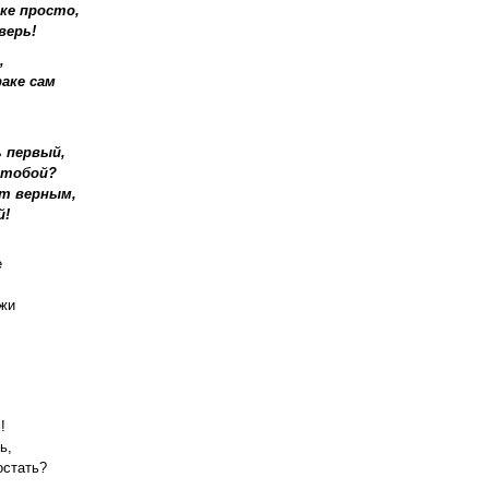
ке просто,
верь!
,
аке сам
.
ь первый,
 тобой?
ет верным,
й!
е
ужи
!
,
!
ь,
остать?