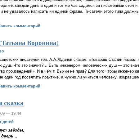
терлинк каждый день в один и тот же час садился за письменный стол и
 и не удавалось написать ни единой фразы. Писатели этого типа должн
я слова (Ян Парандовский)
бавить комментарий
 (Татьяна Воронина)
во
советских писателей тов. А.А.Жданов сказал: «Товарищ Сталин назвал
 душ. Что это значит?… Быть инженером человеческих душ — это значи
ство произведений». И в чем т. Выхин не прав? Для того чтобы инженер 
не один год посвятить практике, а нужно ли учиться человеку, избравш
 — свет? (Татьяна Воронина)
бавить комментарий
я сказка
009 — 19:44
я детей
нут звёзды,
в дверь…