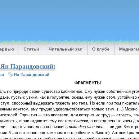
тервью
Статьи
Читальный зал
О клубе
Медиага
(Ян Парандовский)
во
Ян Парандовский
ФРАГМЕНТЫ
ель по природе своей существо кабинетное. Ему нужен собственный угол
даке, пусть с узким, как в голубятне, окном, ему нужен стол, устойчиво
 стул, способный выдержать тяжесть его тела. Но если при том писател
енным аскетом, ему трудно удовольствоваться только этим. (…) Можно
писателей. Один тип — это писатели, для которых их труд — страсть, пр
одимость, и они отдаются ему систематически, в определенные часы дня
ели — адепты апеллесова принципа
nulla dies sine inea
— ни дня без стро
ение было выписано над камином в его рабочем кабинете). Антони Трол
слов и выполнял это с добросовестностью, приобретенной за тридцатил