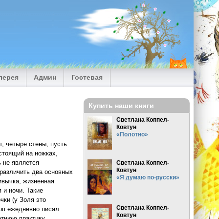
лерея
Админ
Гостевая
Купить наши книги
Светлана Коппел-
Ковтун
«Полотно»
, четыре стены, пусть
 стоящий на ножках,
ь не является
Светлана Коппел-
Ковтун
 различить два основных
«Я думаю по-русски»
ивычка, жизненная
 и ночи. Такие
чки (у Золя это
Светлана Коппел-
лоп ежедневно писал
Ковтун
етнюю практику