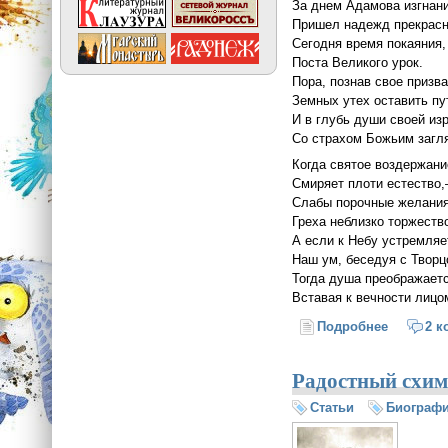
За днем Адамова изгнан
Пришел надежд прекрасн
Сегодня время покаяния,
Поста Великого урок.
Пора, познав свое призва
Земных утех оставить пу
И в глубь души своей из
Со страхом Божьим загл
Когда святое воздержани
Смиряет плоти естество,
Слабы порочные желания
Греха неблизко торжеств
А если к Небу устремляе
Наш ум, беседуя с Творц
Тогда душа преображаетс
Вставая к вечности лицо
Подробнее
о Время 
2 к
Радостный схим
Статьи
Биограф