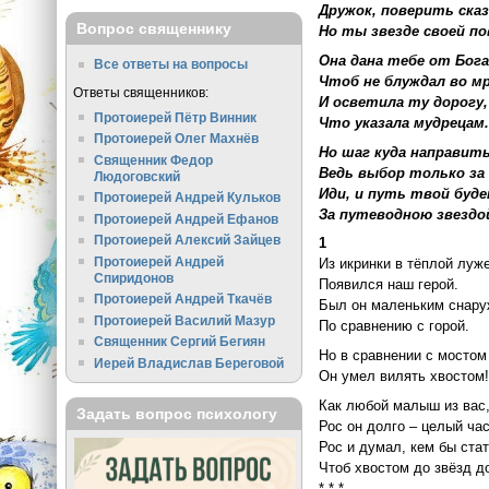
Дружок, поверить сказ
Вопрос священнику
Но ты звезде своей по
Она дана тебе от Бога
Все ответы на вопросы
Чтоб не блуждал во мр
Ответы священников:
И осветила ту дорогу,
Протоиерей Пётр Винник
Что указала мудрецам
Протоиерей Олег Махнёв
Но шаг куда направит
Священник Федор
Ведь выбор только за
Людоговский
Иди, и путь твой буд
Протоиерей Андрей Кульков
За путеводною звездо
Протоиерей Андрей Ефанов
Протоиерей Алексий Зайцев
1
Протоиерей Андрей
Из икринки в тёплой луж
Спиридонов
Появился наш герой.
Протоиерей Андрей Ткачёв
Был он маленьким снар
Протоиерей Василий Мазур
По сравнению с горой.
Священник Сергий Бегиян
Но в сравнении с мостом
Иерей Владислав Береговой
Он умел вилять хвостом
Как любой малыш из вас
Задать вопрос психологу
Рос он долго – целый час
Рос и думал, кем бы стат
Чтоб хвостом до звёзд д
* * *