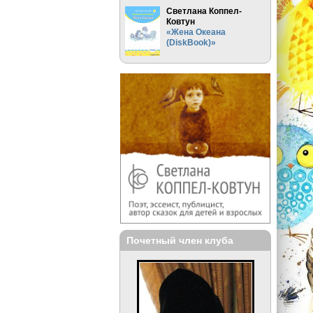
Светлана Коппел-
Ковтун
«Жена Океана
(DiskBook)»
Почетный член клуба