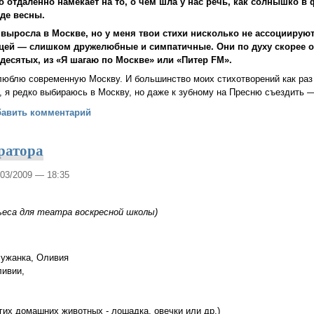
о отдаленно намекает на то, о чем шла у нас речь, как солнышко в
де весны.
выросла в Москве, но у меня твои стихи нисколько не ассоциирую
цей — слишком дружелюбные и симпатичные. Они по духу скорее от
десятых, из «Я шагаю по Москве» или «Питер FM».
люблю современную Москву. И большинство моих стихотворений как раз п
, я редко выбираюсь в Москву, но даже к зубному на Пресню съездить —
огвинова: «Пушкин не купал моего ребенка»
бавить комментарий
ратора
/03/2009 — 18:35
пьеса для театра воскресной школы)
лужанка, Оливия
ливии,
угих домашних животных - лошадка, овечки или др.)