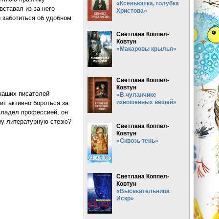
«Ксеньюшка, голубка
 вставал
из-за
него
Христова»
ы заботиться об удобном
Светлана Коппел-
Ковтун
«Макаровы крылья»
Светлана Коппел-
Ковтун
 наших писателей
«В чуланчике
изношенных вещей»
т активно бороться за
овладел профессией, он
ему литературную стезю?
Светлана Коппел-
Ковтун
«Сквозь тень»
Светлана Коппел-
Ковтун
«Высекательница
Искр»