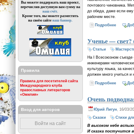
Вы можете поддержать наш проект,
почтового чиновника. Ме
перечислив доступную вам сумму на
до обеда, даже если ему
наш счёт.
Кроме того, вы можете разместить
рабочем месте.
на своём сайте
наш баннер.
Подробнее
о Алхими
До
Ученье — свет?
Статьи
Мастерст
На I Всесоюзном съезде 
инженерами человеческих
культуру языка, за каче
Правила
должен много учиться и 
Правила для посетителей сайта
Подробнее
о Ученье
До
Международного клуба
православных литераторов
«Омилия»
Очень подводна
Вход для авторов
Юрий Лигун
, 16/03/2
Сказки
Стихи дл
Войти на сайт
В высоком небе вспых
И сказка постучится 