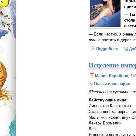
тольк
прихо
— Ты 
столи
шести
— Если честно, я очень 
лучше растить в деревне
Подробнее
о Анна Л
До
Исцеление импе
Мария Коробова
, 14
Пьесы и сценарии
(Пасхальная кукольная 
Действующие лица:
Император Константин
Старая нянька, верная с
Мальчик Нифонт, внук О
Лекарь Бромелий
Лев
Ягненок (и несколько др