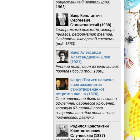
общественный деятель (род.
1861).
Умер Константин
Сергеевич
Станиславский (
1938
)
Театральный режиссёр, актёр и
педагог, реформатор театра.
Создатель актёрской системы
(род. 1863).
Умер Александр
Александрович Блок
(
1921
)
Русский поэт, один из величайших
поэтов России (род. 1880).
Фёдор Тютчев написал
свое знаменитое
стихотворение «Я
встретил вас…» (
1870
)
Стихотворение было посвящено
62-летней баронессе Крюденер,
которую 67-летний поэт
встретил на водах после почти
полувековой разлуки.
Родился Константин
Константинович
Случевский (
1837
)