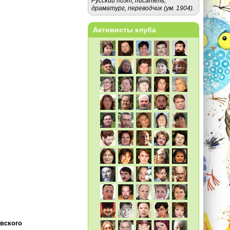
Русский поэт, писатель,
драматург, переводчик (ум. 1904).
Активисты клуба
вского