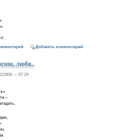
ы
ы,
!..
подводная сказка
омментарий
Добавить комментарий
зни, любя..
03/2009 — 07:29
ть»
та –
агодать,
один,
»
ин,
ба