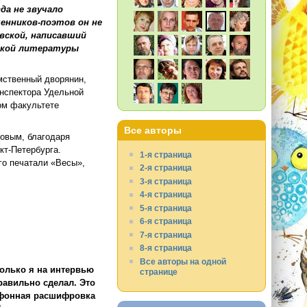
да не звучало
менников-поэтов он не
вской, написавший
сской литературы
мственный дворянин,
инспектора Удельной
ом факультете
Все авторы
совым, благодаря
кт-Петербурга.
1-я страница
го печатали «Весы»,
2-я страница
3-я страница
4-я страница
5-я страница
6-я страница
7-я страница
8-я страница
Все авторы на одной
олько я на интервью
странице
равильно сделал. Это
тофонная расшифровка