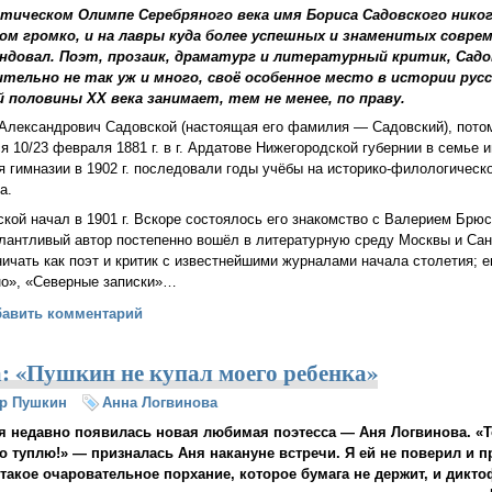
этическом Олимпе Серебряного века имя Бориса Садовского никог
ом громко, и на лавры куда более успешных и знаменитых совре
ндовал. Поэт, прозаик, драматург и литературный критик, Садо
ительно не так уж и много, своё особенное место в истории ру
й половины ХХ века занимает, тем не менее, по праву.
Александрович Садовской (настоящая его фамилия — Садовский), пото
я 10/23 февраля 1881 г. в г. Ардатове Нижегородской губернии в семье 
я гимназии в 1902 г. последовали годы учёбы на историко-филологическ
а.
кой начал в 1901 г. Вскоре состоялось его знакомство с Валерием Брю
лантливый автор постепенно вошёл в литературную среду Москвы и Сан
ичать как поэт и критик с известнейшими журналами начала столетия; е
но», «Северные записки»…
ный схимник (Игумен Кирилл (Семенов)
бавить комментарий
: «Пушкин не купал моего ребенка»
р Пушкин
Анна Логвинова
я недавно появилась новая любимая поэтесса — Аня Логвинова. «Т
о туплю!» — призналась Аня накануне встречи. Я ей не поверил и п
такое очаровательное порхание, которое бумага не держит, и дик