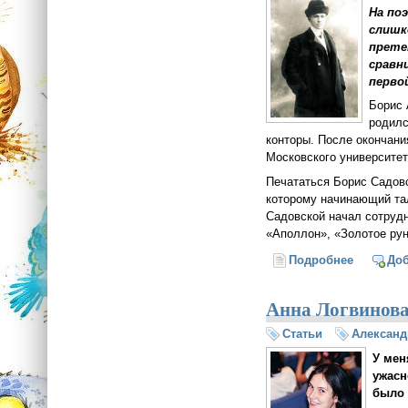
На по
слишк
прете
сравн
перво
Борис 
родилс
конторы. После окончани
Московского университет
Печататься Борис Садовс
которому начинающий та
Садовской начал сотрудн
«Аполлон», «Золотое ру
Подробнее
о Радост
До
Анна Логвинова
Статьи
Александ
У мен
ужасн
было 