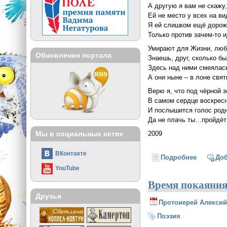
А другую я вам не скажу
Ей не место у всех на ви
Я ей слишком ещё дорож
Только против зачем-то и
Умирают для Жизни, люб
Обновления портала
Знаешь, друг, сколько бы
Здесь над ними смеялас
А они ныне – в лоне свят
Верю я, что под чёрной з
В самом сердце воскресн
И послышится голос род
Да не плачь ты…пройдёт
2009
Мы в социальных сетях
ВКонтакте
Подробнее
о Умираю
До
YouTube
Время покаяни
Друзья
Протоиерей Алексий
Поэзия