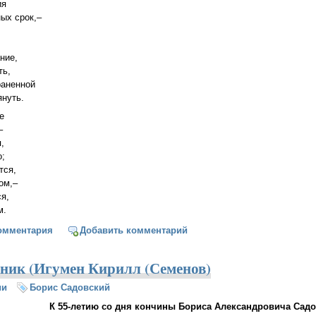
ия
ых срок,–
ние,
ть,
раненной
януть.
е
–
,
о;
тся,
ом,–
я,
м.
покаяния
омментария
Добавить комментарий
ник (Игумен Кирилл (Семенов)
ии
Борис Садовский
К 55-летию со дня кончины Бориса Александровича Садо