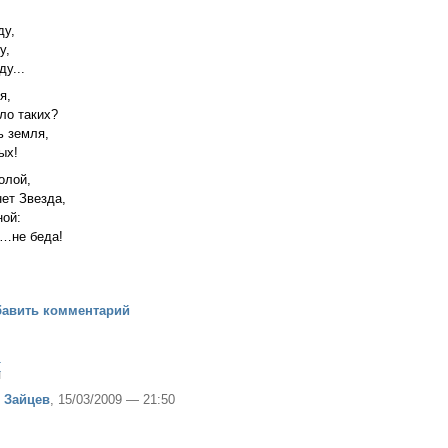
,
ду,
у,
ду...
я,
ло таких?
ь земля,
ых!
олой,
ет Звезда,
ной:
…не беда!
т для Жизни, любя..
бавить комментарий
я
 Зайцев
, 15/03/2009 — 21:50