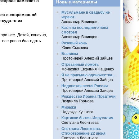
 феврале намекает о
Новые материалы
Мусульмане в свадьбу не
тся с современной
играют.
куда-то из
Александр Вшивцев
Как я на последнего попа
смотрел
ро нее. Детей, конечно,
Александр Вшивцев
 все равно благодать.
Розовый конь
Юлия Сысоева
Былинка
Протоиерей Алексий Зайцев
Отрезанный ломоть
Монахиня Евфимия Пащенко
Я не приемлю одиночества...
Протоиерей Алексий Зайцев
Недопетая песня России
Протоиерей Алексий Зайцев
Рождество Иоанна Предтечи
Людмила Громова
Миражи
Надежда Кушкова
Картинки бытия. Иерусалим
Светлана Леонтьева
Светлана Леонтьева.
Стихотворение 22 июня
Светлана Леонтьева