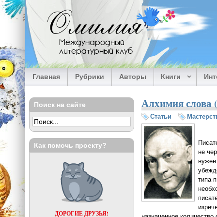
Перейти к основному содержанию
Омилия
Международный
литературный клуб
Главная
Рубрики
Авторы
Книги
Ин
Алхимия слова 
Поиск на сайте
Статьи
Мастерст
Писат
Как помочь проекту?
не чер
нужен
убежд
типа 
необх
писат
изреч
ДОРОГИЕ ДРУЗЬЯ!
назначенное количество 