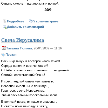
Отныне смерть – начало жизни вечной.
2009
Подробнее
о Пасхальное
5 комментариев
Добавить комментарий
Свеча Иерусалима
Татьяна Тюпина
, 20/04/2009 — 11:26
Поэзия
Весь мир ликуй в восторге необъятном!
Сердца наполни вестию благой!
С Небес сошел к нам, грешным, Благодатный
Святой необжигающий Огонь!
И грех людской огнем неопалимым,
Небесной силой ныне побежден,
Гори-гори, свеча Иерусалима,
Звени пасхальный колокольный звон!
В великий праздник нашего спасенья,
В святой ночи лампаду я зажгу,