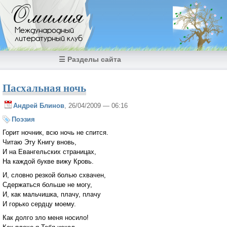
Перейти к основному содержанию
Омилия
Международный
литературный клуб
☰ Разделы сайта
Пасхальная ночь
Андрей Блинов
, 26/04/2009 — 06:16
Поэзия
Горит ночник, всю ночь не спится.
Читаю Эту Книгу вновь,
И на Евангельских страницах,
На каждой букве вижу Кровь.
И, словно резкой болью схвачен,
Сдержаться больше не могу,
И, как мальчишка, плачу, плачу
И горько сердцу моему.
Как долго зло меня носило!