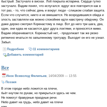
быстрый. Застучало в висках. Лоб покрыла испарина. Сердце гулко
застучало. Вадим понял, что испугался: вдруг все повторится как в
тот раз, - то, что сейчас день и вокруг люди - слишком слабая защита.
Если что случится, никто и не вмешается. Но возродившаяся обида и
злость заставляли как можно спокойнее идти навстречу обидчику. Он
даже дерзко смотрел Коренастому в лицо. Вот до него три шага, два,
один, они едва не касаются друг друга локтями, и проносятся мимо.
Вадим оборачивается. Коренастый нет, - продолжает так же резко
ритмично мчаться по запыленному тротуару. Выходит он его не узнал.
Забыл.
Подробнее
о Западня
11 комментариев
Добавить комментарий
Все
Инок Всеволод Филипьев
, 14/04/2009 — 13:55
Поэзия
В этом городе небо ложится на плечи,
бьёт кнутом по рукам, но прикрыться здесь не чем.
Не помогут бравурные праздные речи.
Небо давит на грудь, небо давит на плечи
нам.