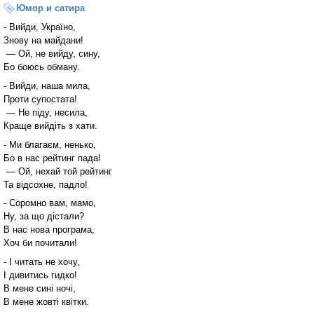
Юмор и сатира
- Вийди, Україно,
Знову на майдани!
— Ой, не вийду, сину,
Бо боюсь обману.
- Вийди, наша мила,
Проти супостата!
— Не піду, несила,
Краще вийдіть з хати.
- Ми благаєм, ненько,
Бо в нас рейтинг пада!
— Ой, нехай той рейтинг
Та відсохне, падло!
- Соромно вам, мамо,
Ну, за що дістали?
В нас нова програма,
Хоч би почитали!
- І читать не хочу,
І дивитись гидко!
В мене сині ночі,
В мене жовті квітки.