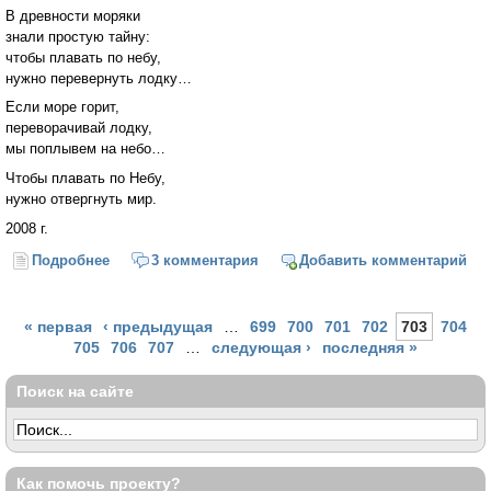
В древности моряки
знали простую тайну:
чтобы плавать по небу,
нужно перевернуть лодку…
Если море горит,
переворачивай лодку,
мы поплывем на небо…
Чтобы плавать по Небу,
нужно отвергнуть мир.
2008 г.
Подробнее
о Простая тайна
3 комментария
Добавить комментарий
Страницы
« первая
‹ предыдущая
…
699
700
701
702
703
704
705
706
707
…
следующая ›
последняя »
Поиск на сайте
Как помочь проекту?