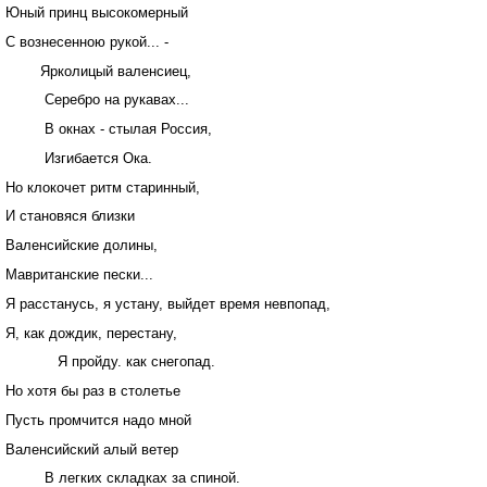
Юный принц высокомерный
С вознесенною рукой... -
Ярколицый валенсиец,
Серебро на рукавах...
В окнах - стылая Россия,
Изгибается Ока.
Но клокочет ритм старинный,
И становяся близки
Валенсийские долины,
Мавританские пески...
Я расстанусь, я устану, выйдет время невпопад,
Я, как дождик, перестану,
Я пройду. как снегопад.
Но хотя бы раз в столетье
Пусть промчится надо мной
Валенсийский алый ветер
В легких складках за спиной.