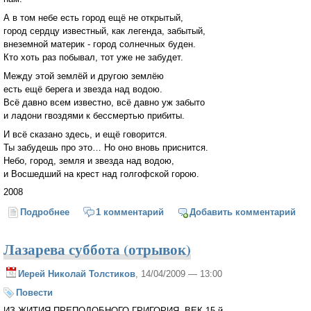
А в том небе есть город ещё не открытый,
город сердцу известный, как легенда, забытый,
внеземной материк - город солнечных буден.
Кто хоть раз побывал, тот уже не забудет.
Между этой землёй и другою землёю
есть ещё берега и звезда над водою.
Всё давно всем известно, всё давно уж забыто
и ладони гвоздями к бессмертью прибиты.
И всё сказано здесь, и ещё говорится.
Ты забудешь про это… Но оно вновь приснится.
Небо, город, земля и звезда над водою,
и Восшедший на крест над голгофской горою.
2008
Подробнее
о Все
1 комментарий
Добавить комментарий
Лазарева суббота (отрывок)
Иерей Николай Толстиков
, 14/04/2009 — 13:00
Повести
ИЗ ЖИТИЯ ПРЕПОДОБНОГО ГРИГОРИЯ. ВЕК 15-й