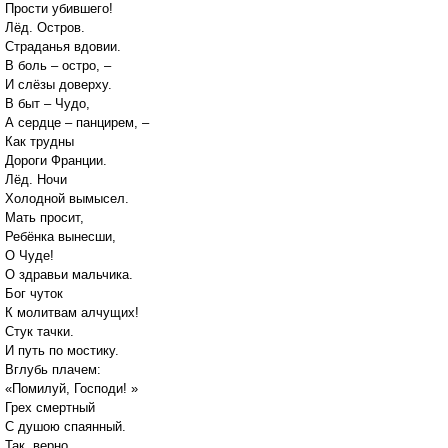
Прости убившего!
Лёд. Остров.
Страданья вдовии.
В боль – остро, –
И слёзы доверху.
В быт – Чудо,
А сердце – панцирем, –
Как трудны
Дороги Франции.
Лёд. Ночи
Холодной вымысел.
Мать просит,
Ребёнка вынесши,
О Чуде!
О здравьи мальчика.
Бог чуток
К молитвам алчущих!
Стук тачки.
И путь по мостику.
Вглубь плачем:
«Помилуй, Господи! »
Грех смертный
С душою спаянный.
Так, верно,