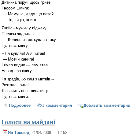
Дитинка поруч щось гризе
І носом шмига:
— Мамуню, дядя що везе?
— То, кицю, книга.
Якийсь мужик у піджаку
Плечем задригав:
— Колись я теж купляв таку
Ну, тіпа, книгу.
-- І я купляв! А я читав!
— Мовчи ханига!
І було видно — пам’ятав
Народ про книгу.
І я зрадів, бо сам з митців --
Розтала крига!
Є значить сенс писати ці…
Ну, тіпа, книги.
Подробнее
о Світло в тунелі
3 комментария
Добавить комментарий
Голоси на майдані
Ян Таксюр
, 21/04/2009 — 12:52