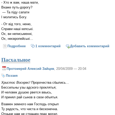
- Хто ж вам, наша мати,
Вкаже путь-дорогу?
— Та піду сапати
І молитись Богу.
- От від того, неню,
Справи наші кепські.
Ох, ви неписьменні,
Ох, неєвропейські…
Подробнее
о Голоси на майдані
1 комментарий
Добавить комментарий
Пасхальное
Протоиерей Алексий Зайцев
, 20/04/2009 — 20:04
Поэзия
Христос Воскрес!
Пророчества сбылись…
Бессильны узы адского проклятья;
И человек душою рвется ввысь,
И принял рай сынов в свои объятья.
Взамен земного нам Господь открыл
Ту радость, что чиста и бесконечна.
Отныне нам не страшен прах могил,