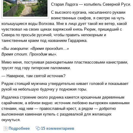
Старая Ладога — колыбель Северной Руси.
C высокого кургана, насыпанного руками
воинственных скифов, я смотрю на чуть
колышущиеся воды Волхова. Мне в лицо дует такой же ветер, какой
чувствовал на своих щеках варяжский князь Рюрик, пришедший с
Севера по просьбе русичей, чтобы править непокорным и
таинственным краем под названием Гардарика.
«Вы говорите: «Время проходит…»
Время стоит. Проходим мы».
Мимо меня, постукивая разноцветными пластмассовыми канистрами,
трусят под гору питерские паломники.
— Наверное, там святой источник?
Рядом стоящий мужчина утвердительно кивает головой и показывает
рукой на небольшую будочку у подножия горы.
Издалека строение около родника кажется крошечным деревянным
сарайчиком, а вблизи видно: источник любовно выгорожен каменными
стенами, над ним — православный крест, а рядом — добротно
выложенная каменная купель с раздевалкой для желающих
окунуться.
Подробнее
о Старая Ладога
15 комментариев