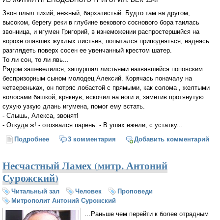
Звон плыл тихий, нежный, бархатистый. Будто там на другом,
высоком, берегу реки в глубине векового соснового бора таилась
звонница, и игумен Григорий, в изнеможении распростершийся на
ворохе опавших жухлых листьев, попытался приподняться, надеясь
разглядеть поверх сосен ее увенчанный крестом шатер.
То ли сон, то ли явь...
Рядом зашевелился, зашуршал листьями назвавшийся поповским
беспризорным сыном молодец Алексий. Корячась поначалу на
четвереньках, он потряс лобастой с прямыми, как солома , желтыми
волосами башкой, крякнув, вскочил на ноги и, заметив протянутую
сухую узкую длань игумена, помог ему встать.
- Слышь, Алекса, звонят!
- Откуда ж! - отозвался парень. - В ушах ежели, с устатку...
Подробнее
о Лазарева суббота (отрывок)
3 комментария
Добавить комментарий
Несчастный Ламех (митр. Антоний
Сурожский)
Читальный зал
Человек
Проповеди
Митрополит Антоний Сурожский
…Раньше чем перейти к более отрадным