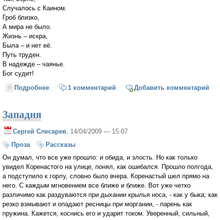
Случалось с Каином.
Гроб близко,
А мира не было.
Жизнь – искра,
Была – и нет её.
Путь труден.
В надежде – чаянье.
Бог судит!
Подробнее
о О к/ф "Остров" П. Лунгина в сорок восемь строк
1 комментарий
Добавить комментарий
Западня
Сергей Слесарев
, 14/04/2009 — 15:07
Проза
Рассказы
Он думал, что все уже прошло: и обида, и злость. Но как только
увидел Коренастого на улице, понял, как ошибался. Прошло полгода,
а подступило к горлу, словно было вчера. Коренастый шел прямо на
него. С каждым мгновением все ближе и ближе. Вот уже четко
различимо как раздуваются при дыхании крылья носа, - как у быка; как
резко взмывают и опадают ресницы при моргании, - парень как
пружина. Кажется, коснись его и ударит током. Уверенный, сильный,