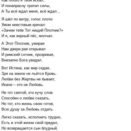
Как плохо я Тебя искал,
И понапрасну тратил силы,
А Ты всё ждал меня, всё ждал…
Я шёл по ветру, голос плоти
Умом неистовым кричал:
«Зачем тебе Тот нищий Плотник?»
И я, как верный пёс, молчал.
А Этот Плотник, умирая
Нам двери рая открывал
И римский сотник, прозревая,
Внезапно Бога увидал.
Вот Истина, как мир седая,
Зря на земле не льётся Кровь.
Любви без Жертвы не бывает,
Иначе – это не Любовь.
Не тот святой, кто кучу слов
Способен о любви сказать,
Но тот, кто жизнь свою готов,
Всю душу за Любовь отдать.
Легко сказать, исполнить трудно,
Есть в этой жизни свой предел,
Но возвращается сын блудный,