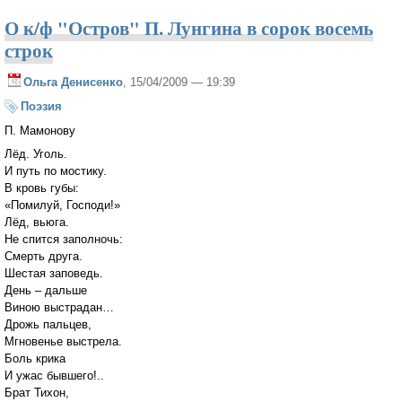
О к/ф "Остров" П. Лунгина в сорок восемь
строк
Ольга Денисенко
, 15/04/2009 — 19:39
Поэзия
П. Мамонову
Лёд. Уголь.
И путь по мостику.
В кровь губы:
«Помилуй, Господи!»
Лёд, вьюга.
Не спится заполночь:
Смерть друга.
Шестая заповедь.
День – дальше
Виною выстрадан…
Дрожь пальцев,
Мгновенье выстрела.
Боль крика
И ужас бывшего!..
Брат Тихон,