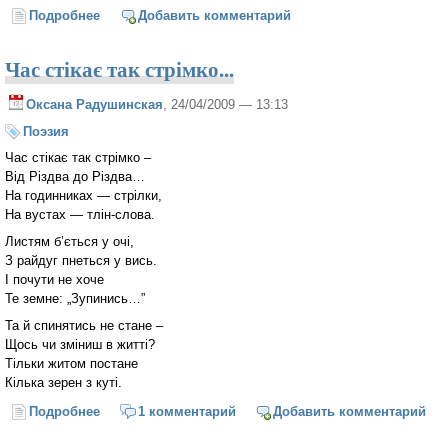
Подробнее
о Без записок (Митрополит Сурожский Антоний)
Добавить комментарий
Час стікає так стрімко...
Оксана Радушинская
, 24/04/2009 — 13:13
Поэзия
Час стікає так стрімко –
Від Різдва до Різдва…
На годинниках — стрілки,
На вустах — тлін-слова.
Листям б’ється у очі,
З райдуг пнеться у вись.
І почути не хоче
Те земне: „Зупинись…”
Та й спинятись не стане –
Щось чи зміниш в житті?
Тільки житом постане
Кілька зерен з куті.
Подробнее
о Час стікає так стрімко...
1 комментарий
Добавить комментарий