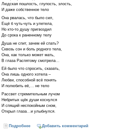
Людская пошлость, глупость, злость,
И даже собственное тело
Она рвалась, что было сил,
Ещё б чуть-чуть и улетела,
Но кто-то душу пригвоздил
До срока к раненному телу
Душа не спит, зачем ей спать?
Сквозь сон и боль родного тела,
Она, как только может мать,
В глаза Распятому смотрела…
Ей было что спросить, сказать,
Она лишь одного хотела –
Любви, способной всё понять
И полюбить её,… не тело
Рассвет стремительным лучом
Небритых щёк души коснулся
И спящий неспокойным сном,
Открыл глаза…и улыбнулся.
Подробнее
о Душа не спит
Добавить комментарий