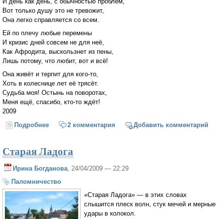
И день как день, с обычностью проблем,
Вот только душу это не тревожит,
Она легко справляется со всем.
Ей по плечу любые перемены
И кризис дней совсем не для неё,
Как Афродита, выскользнет из пены,
Лишь потому, что любит, вот и всё!
Она живёт и терпит для кого-то,
Хоть в колеснице лет её трясёт.
Судьба моя! Остынь на поворотах,
Меня ещё, спасибо, кто-то ждёт!
2009
Подробнее
о Любовь не придирается к словам
2 комментария
Добавить комментарий
Старая Ладога
Ирина Богданова
, 24/04/2009 — 22:29
Паломничество
«Старая Ладога» — в этих словах
слышится плеск волн, стук мечей и мерные
удары в колокол.