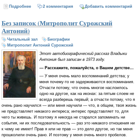
Подробнее
о Санькины танцы (цикл)
2 комментария
Добавить комментарий
Без записок (Митрополит Сурожский
Антоний)
Читальный зал
Биографии
Митрополит Антоний Сурожский
Этот автобиографический рассказ Владыки
Антония был записан в 1973 году.
— Расскажите, пожалуйста, о Вашем детстве…
— У меня очень мало воспоминаний детства; у
меня почему-то не задерживаются воспоминания.
Отчасти потому, что очень многое наслоилось
одно на другое, как на иконах: за пятым слоем не
всегда разберешь первый; а отчасти потому, что я
очень рано научился — или меня научили — что, в общем, твоя жизнь
не представляет никакого интереса; интерес представляет то, для
чего ты живешь. И поэтому я никогда не старался запоминать ни
события, ни их последовательность — раз это никакого отношения ни
к чему не имеет! Прав я или не прав — это дело другое, но так меня
прошколили очень рано. И поэтому у меня очень много пробелов.