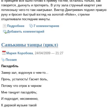
В принципе все было готово к приему гостей, осталось только, как
говорится, дыхнуть и протереть. В углу зала струнный квартет уже
потихоньку чего-то там наигрывал. Виктор Дмитриевич поднял правую
руку и бросил быстрый взгляд на золотой «Rolex», стрелки
отщелкивали последние минуты.
Подробнее
о Презентация
7 комментариев
Добавить комментарий
Санькины танцы (цикл)
Мария Коробова
, 24/04/2009 — 21:27
Поэзия
Пасодобль
Замер зал, вздохнув о чем-то...
Прочь, усталость! Гаснет боль,
Потому что отрок в черном
Мне танцует пасодобль;
И подходит, несомненно,
К дерзкой музыке такой