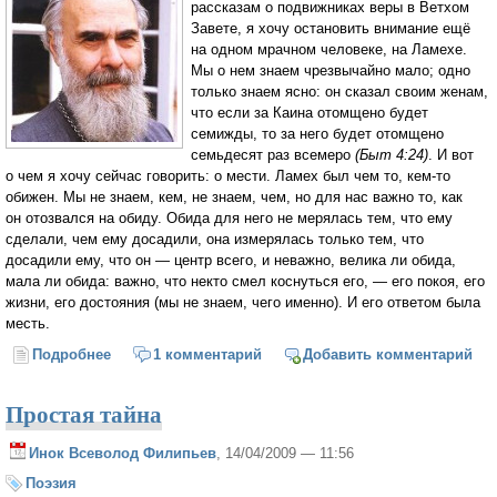
рассказам о подвижниках веры в Ветхом
Завете, я хочу остановить внимание ещё
на одном мрачном человеке, на Ламехе.
Мы о нем знаем чрезвычайно мало; одно
только знаем ясно: он сказал своим женам,
что если за Каина отомщено будет
семижды, то за него будет отомщено
семьдесят раз всемеро
(Быт 4:24)
. И вот
о чем я хочу сейчас говорить: о мести. Ламех был чем то,
кем-то
обижен. Мы не знаем, кем, не знаем, чем, но для нас важно то, как
он отозвался на обиду. Обида для него не мерялась тем, что ему
сделали, чем ему досадили, она измерялась только тем, что
досадили ему, что он — центр всего, и неважно, велика ли обида,
мала ли обида: важно, что некто смел коснуться его, — его покоя, его
жизни, его достояния (мы не знаем, чего именно). И его ответом была
месть.
Подробнее
о Несчастный Ламех (митр. Антоний Сурожский)
1 комментарий
Добавить комментарий
Простая тайна
Инок Всеволод Филипьев
, 14/04/2009 — 11:56
Поэзия