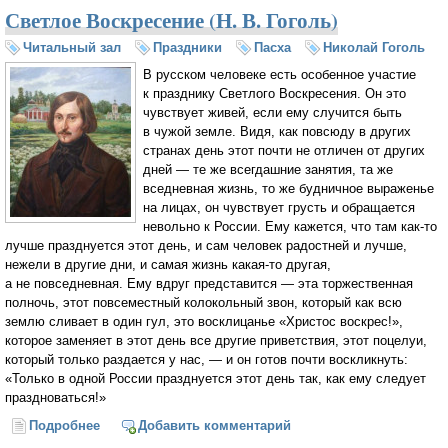
Светлое Воскресение (Н. В. Гоголь)
Читальный зал
Праздники
Пасха
Николай Гоголь
В русском человеке есть особенное участие
к празднику Светлого Воскресения. Он это
чувствует живей, если ему случится быть
в чужой земле. Видя, как повсюду в других
странах день этот почти не отличен от других
дней — те же всегдашние занятия, та же
вседневная жизнь, то же будничное выраженье
на лицах, он чувствует грусть и обращается
невольно к России. Ему кажется, что там как-то
лучше празднуется этот день, и сам человек радостней и лучше,
нежели в другие дни, и самая жизнь какая-то другая,
а не повседневная. Ему вдруг представится — эта торжественная
полночь, этот повсеместный колокольный звон, который как всю
землю сливает в один гул, это восклицанье «Христос воскрес!»,
которое заменяет в этот день все другие приветствия, этот поцелуи,
который только раздается у нас, — и он готов почти воскликнуть:
«Только в одной России празднуется этот день так, как ему следует
праздноваться!»
Подробнее
о Светлое Воскресение (Н. В. Гоголь)
Добавить комментарий