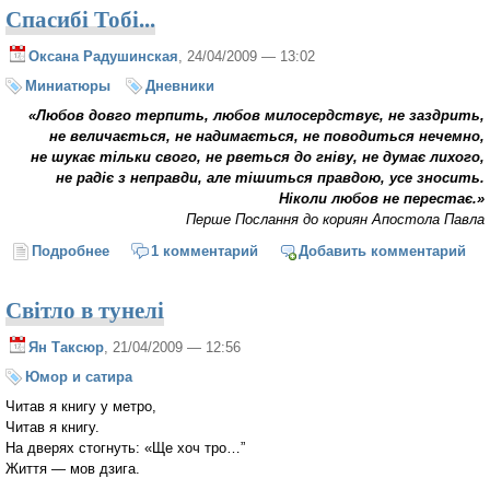
Спасибі Тобі...
Оксана Радушинская
, 24/04/2009 — 13:02
Миниатюры
Дневники
«Любов довго терпить, любов милосердствує, не заздрить,
не величається, не надимається, не поводиться нечемно,
не шукає тільки свого, не рветься до гніву, не думає лихого,
не радіє з неправди, але тішиться правдою, усе зносить.
Ніколи любов не перестає.»
Перше Послання до кориян Апостола Павла
Подробнее
о Спасибі Тобі...
1 комментарий
Добавить комментарий
Світло в тунелі
Ян Таксюр
, 21/04/2009 — 12:56
Юмор и сатира
Читав я книгу у метро,
Читав я книгу.
На дверях стогнуть: «Ще хоч тро…”
Життя — мов дзига.