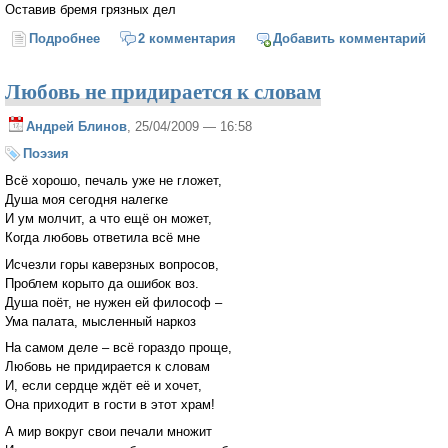
Оставив бремя грязных дел
Подробнее
о Пасхальная ночь
2 комментария
Добавить комментарий
Любовь не придирается к словам
Андрей Блинов
, 25/04/2009 — 16:58
Поэзия
Всё хорошо, печаль уже не гложет,
Душа моя сегодня налегке
И ум молчит, а что ещё он может,
Когда любовь ответила всё мне
Исчезли горы каверзных вопросов,
Проблем корыто да ошибок воз.
Душа поёт, не нужен ей философ –
Ума палата, мысленный наркоз
На самом деле – всё гораздо проще,
Любовь не придирается к словам
И, если сердце ждёт её и хочет,
Она приходит в гости в этот храм!
А мир вокруг свои печали множит