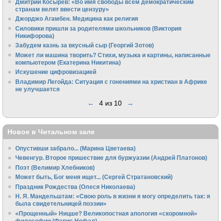
Дмитрий Косырев: «Во имя свободы всем демократическим
странам велят ввести цензуру»
Джорджо Агамбен. Медицина как религия
Силовики пришли за родителями школьников (Виктория
Никифорова)
Забудем казнь за вкусный сыр (Георгий Зотов)
Может ли машина творить? Стихи, музыка и картины, написанные
компьютером (Екатерина Никитина)
Искушение цифровизацией
Владимир Легойда: Ситуация с гонениями на христиан в Африке
не улучшается
←
4 из 10
→
Новое в Читальном зале
Опустивши забрало... (Марина Цветаева)
Чевенгур. Второе пришествие для буржуазии (Андрей Платонов)
Поэт (Велимир Хлебников)
Может быть, Бог меня ищет... (Сергей Стратановский)
Праздник Рождества (Олеся Николаева)
Н. Я. Мандельштам: «Свою pоль в жизни я могу опpеделить так: я
была свидетельницей поэзии»
«Прощенный» Ницше? Великопостная апология «скоромной»
философии (Фарис Нофал)