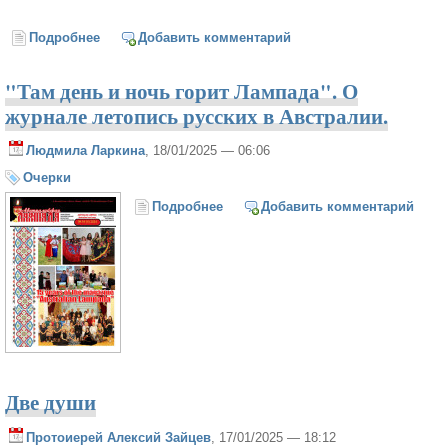
Подробнее
о Души, тоскующей отрада -эпиграф журнала
Добавить комментарий
"Австралийская лампада"
"Там день и ночь горит Лампада". О
журнале летопись русских в Австралии.
Людмила Ларкина
, 18/01/2025 — 06:06
Очерки
Подробнее
о "Там день и ночь горит
Добавить комментарий
Лампада". О журнале летопись
русских в Австралии.
Две души
Протоиерей Алексий Зайцев
, 17/01/2025 — 18:12