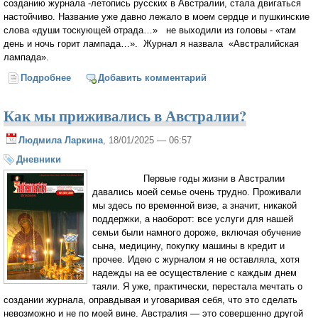
созданию журнала -летопись русских в Австралии, стала двигаться
настойчиво. Название уже давно лежало в моем сердце и пушкинские
слова «души тоскующей отрада…» не выходили из головы - «там
день и ночь горит лампада…». Журнал я назвала «Австралийская
лампада».
Подробнее
о Почему я решила открыть литературно-
Добавить комментарий
музыкальный салон в Австралии?
Как мы приживались в Австралии?
Людмила Ларкина
, 18/01/2025 — 06:57
Дневники
Первые годы жизни в Австралии
давались моей семье очень трудно. Проживали
мы здесь по временной визе, а значит, никакой
поддержки, а наоборот: все услуги для нашей
семьи были намного дороже, включая обучение
сына, медицину, покупку машины в кредит и
прочее. Идею с журналом я не оставляла, хотя
надежды на ее осуществление с каждым днем
таяли. Я уже, практически, перестала мечтать о
создании журнала, оправдывая и уговаривая себя, что это сделать
невозможно и не по моей вине. Австралия — это совершенно другой