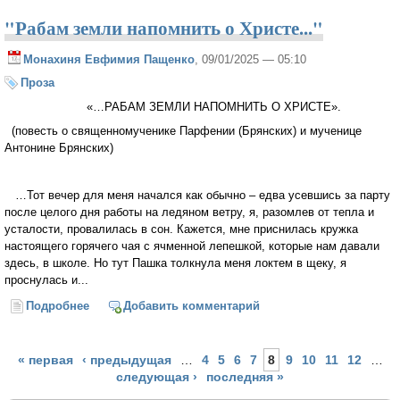
"Рабам земли напомнить о Христе..."
Монахиня Евфимия Пащенко
, 09/01/2025 — 05:10
Проза
«…РАБАМ ЗЕМЛИ НАПОМНИТЬ О ХРИСТЕ».
(повесть о священномученике Парфении (Брянских) и мученице
Антонине Брянских)
…Тот вечер для меня начался как обычно – едва усевшись за парту
после целого дня работы на ледяном ветру, я, разомлев от тепла и
усталости, провалилась в сон. Кажется, мне приснилась кружка
настоящего горячего чая с ячменной лепешкой, которые нам давали
здесь, в школе. Но тут Пашка толкнула меня локтем в щеку, я
проснулась и...
Подробнее
о "Рабам земли напомнить о Христе..."
Добавить комментарий
Страницы
« первая
‹ предыдущая
…
4
5
6
7
8
9
10
11
12
…
следующая ›
последняя »