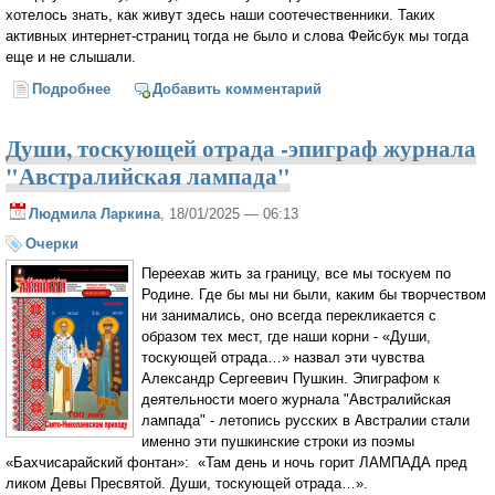
хотелось знать, как живут здесь наши соотечественники. Таких
активных интернет-страниц тогда не было и слова Фейсбук мы тогда
еще и не слышали.
Подробнее
о Как родилась идея создания журнала
Добавить комментарий
"Австралийская лампада"? Из моего дневника.
Души, тоскующей отрада -эпиграф журнала
"Австралийская лампада"
Людмила Ларкина
, 18/01/2025 — 06:13
Очерки
Переехав жить за границу, все мы тоскуем по
Родине. Где бы мы ни были, каким бы творчеством
ни занимались, оно всегда перекликается с
образом тех мест, где наши корни - «Души,
тоскующей отрада…» назвал эти чувства
Александр Сергеевич Пушкин. Эпиграфом к
деятельности моего журнала "Австралийская
лампада" - летопись русских в Австралии стали
именно эти пушкинские строки из поэмы
«Бахчисарайский фонтан»: «Там день и ночь горит ЛАМПАДА пред
ликом Девы Пресвятой. Души, тоскующей отрада…».