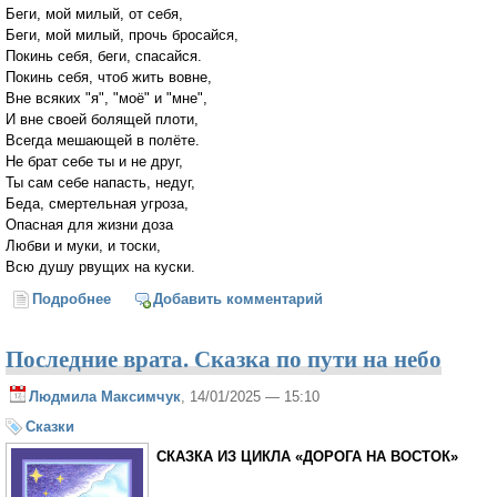
Беги, мой милый, от себя,
Беги, мой милый, прочь бросайся,
Покинь себя, беги, спасайся.
Покинь себя, чтоб жить вовне,
Вне всяких "я", "моё" и "мне",
И вне своей болящей плоти,
Всегда мешающей в полёте.
Не брат себе ты и не друг,
Ты сам себе напасть, недуг,
Беда, смертельная угроза,
Опасная для жизни доза
Любви и муки, и тоски,
Всю душу рвущих на куски.
Подробнее
о Коль хочешь жить, то, жизнь любя (Лариса
Добавить комментарий
Миллер)
Последние врата. Сказка по пути на небо
Людмила Максимчук
, 14/01/2025 — 15:10
Сказки
СКАЗ­КА ИЗ ЦИКЛА «ДОРОГА НА ВОСТОК»