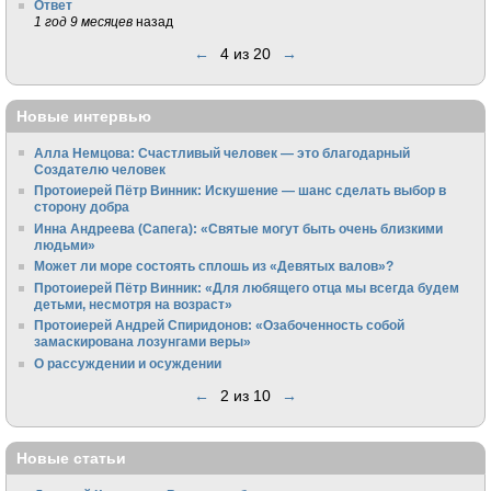
Ответ
1 год 9 месяцев
назад
←
4 из 20
→
Новые интервью
Алла Немцова: Счастливый человек — это благодарный
Создателю человек
Протоиерей Пётр Винник: Искушение — шанс сделать выбор в
сторону добра
Инна Андреева (Сапега): «Святые могут быть очень близкими
людьми»
Может ли море состоять сплошь из «Девятых валов»?
Протоиерей Пётр Винник: «Для любящего отца мы всегда будем
детьми, несмотря на возраст»
Протоиерей Андрей Спиридонов: «Озабоченность собой
замаскирована лозунгами веры»
О рассуждении и осуждении
←
2 из 10
→
Новые статьи