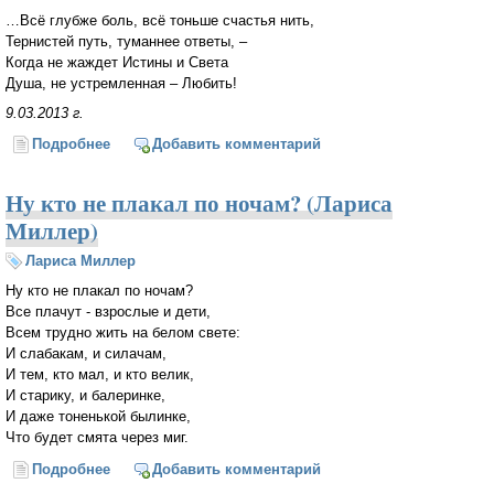
…Всё глубже боль, всё тоньше счастья нить,
Тернистей путь, туманнее ответы, –
Когда не жаждет Истины и Света
Душа, не устремленная – Любить!
9.03.2013 г.
Подробнее
о Бывают дни, когда не до стихов...
Добавить комментарий
Ну кто не плакал по ночам? (Лариса
Миллер)
Лариса Миллер
Ну кто не плакал по ночам?
Все плачут - взрослые и дети,
Всем трудно жить на белом свете:
И слабакам, и силачам,
И тем, кто мал, и кто велик,
И старику, и балеринке,
И даже тоненькой былинке,
Что будет смята через миг.
Подробнее
о Ну кто не плакал по ночам? (Лариса Миллер)
Добавить комментарий