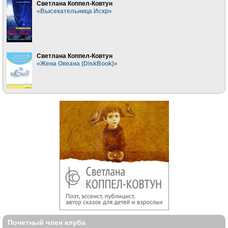
Светлана Коппел-Ковтун
«Высекательница Искр»
Светлана Коппел-Ковтун
«Жена Океана (DiskBook)»
Почетный член клуба