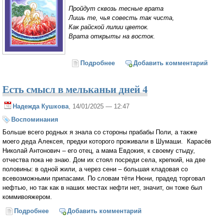
Прой­дут сквозь тес­ные вра­та
Лишь те, чья со­весть так чи­ста,
Как рай­ской ли­лии цве­ток.
Вра­та от­кры­ты на вос­ток.
Подробнее
о Последние врата. Сказка по
Добавить комментарий
пути на небо
Есть смысл в мельканьи дней 4
Надежда Кушкова
, 14/01/2025 — 12:47
Воспоминания
Больше всего родных я знала со стороны прабабы Поли, а также
моего деда Алексея, предки которого проживали в Шумаши. Карасёв
Николай Антонович – его отец, а мама Евдокия, к своему стыду,
отчества пока не знаю. Дом их стоял посреди села, крепкий, на две
половины: в одной жили, а через сени – большая кладовая со
всевозможными припасами. По словам тёти Нюни, прадед торговал
нефтью, но так как в наших местах нефти нет, значит, он тоже был
коммивояжером.
Подробнее
о Есть смысл в мельканьи дней 4
Добавить комментарий