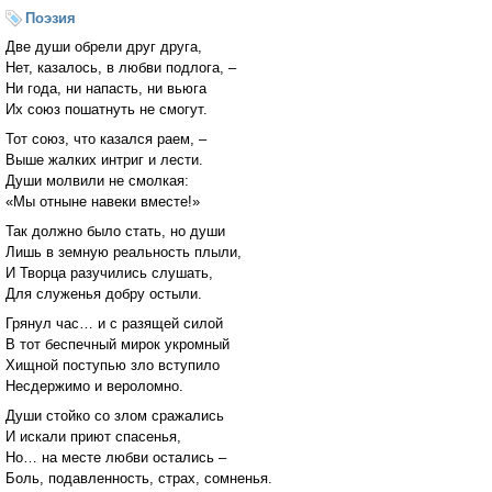
Поэзия
Две души обрели друг друга,
Нет, казалось, в любви подлога, –
Ни года, ни напасть, ни вьюга
Их союз пошатнуть не смогут.
Тот союз, что казался раем, –
Выше жалких интриг и лести.
Души молвили не смолкая:
«Мы отныне навеки вместе!»
Так должно было стать, но души
Лишь в земную реальность плыли,
И Творца разучились слушать,
Для служенья добру остыли.
Грянул час… и с разящей силой
В тот беспечный мирок укромный
Хищной поступью зло вступило
Несдержимо и вероломно.
Души стойко со злом сражались
И искали приют спасенья,
Но… на месте любви остались –
Боль, подавленность, страх, сомненья.