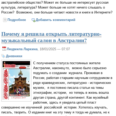
австралийское общество? Может их больше не интересует русская
культура, литература? Может больше не хотят ничего слышать о
России? Возможно, они больше читают новости и книги в Интернете?
Подробнее
о Кто были первыми читателями журнала
Добавить комментарий
"Австралийская лампада"?
Почему я решила открыть литературно-
музыкальный салон в Австралии?
Людмила Ларкина
, 18/01/2025 — 07:07
Дневники
С получением статуса постоянных жителе
Австралии, наконец-то, можно было серьезно
подумать о создании журнала. Проживая в
России, работая старшим научным сотрудником в
ряде краеведческих, литературно - исторических
музеях, я постоянно писала статьи на темы
этнографии, истории, но теперь в жизнь вошла
другая страна, другой континент. Как музейный
работник, здесь я увидела целый пласт
совершенно не изученной российской истории. Хотелось изучать,
писать, творить. О издании книг на эту тему я тогда не думала, но к