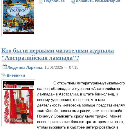
Подробнее
о Никто не верил, что русский
Добавить комментарий
журнал в Брисбене, будет жить
Кто были первыми читателями журнала
"Австралийская лампада"?
Людмила Ларкина
, 18/01/2025 — 07:15
Дневники
С открытием литературно-музыкального
салона «Лампада» и журнала «Австралийская
лампада» в Австралии, в штате Квинсленд, к
своему удивлению, я поняла, что моя
деятельность интересна больше представителям
«китайской» волны эмиграции, чем «советской».
Почему? Объяснить сразу было трудно. Может
вновь приехавшие больше тратят времени на то,
чтобы выживать и быстрее интегрироваться в