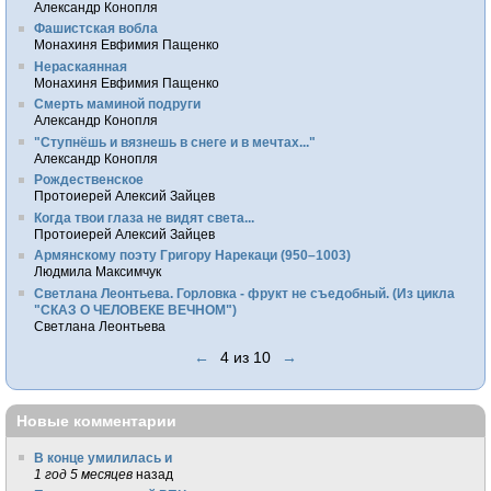
Александр Конопля
Фашистская вобла
Монахиня Евфимия Пащенко
Нераскаянная
Монахиня Евфимия Пащенко
Смерть маминой подруги
Александр Конопля
"Ступнёшь и вязнешь в снеге и в мечтах..."
Александр Конопля
Рождественское
Протоиерей Алексий Зайцев
Когда твои глаза не видят света...
Протоиерей Алексий Зайцев
Армянскому поэту Григору Нарекаци (950–1003)
Людмила Максимчук
Светлана Леонтьева. Горловка - фрукт не съедобный. (Из цикла
"СКАЗ О ЧЕЛОВЕКЕ ВЕЧНОМ")
Светлана Леонтьева
←
4 из 10
→
Новые комментарии
В конце умилилась и
1 год 5 месяцев
назад