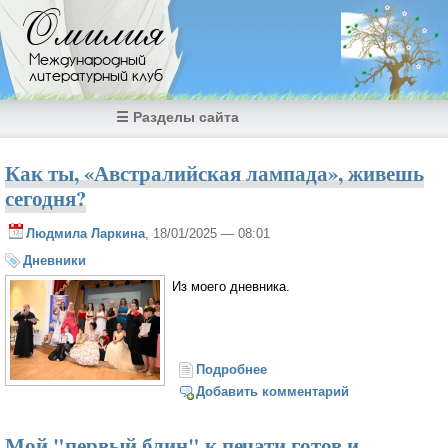
Перейти к основному содержанию
Омилия
Международный
литературный клуб
☰ Разделы сайта
Как ты, «Австралийская лампада», живешь
сегодня?
Людмила Ларкина
, 18/01/2025 — 08:01
Дневники
Из моего дневника.
Подробнее
о Как ты, «Австралийская
лампада», живешь
Добавить комментарий
сегодня?
Мой "первый блин" к печати готов и