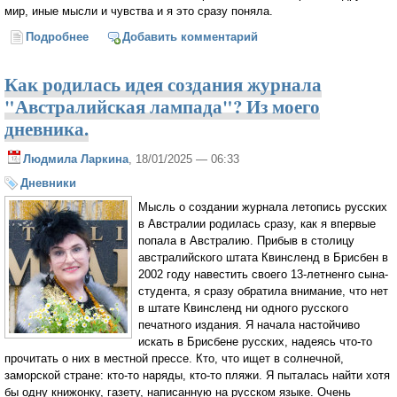
мир, иные мысли и чувства и я это сразу поняла.
Подробнее
о Как мы приживались в Австралии?
Добавить комментарий
Как родилась идея создания журнала
"Австралийская лампада"? Из моего
дневника.
Людмила Ларкина
, 18/01/2025 — 06:33
Дневники
Мысль о создании журнала летопись русских
в Австралии родилась сразу, как я впервые
попала в Австралию. Прибыв в столицу
австралийского штата Квинсленд в Брисбен в
2002 году навестить своего 13-летненго сына-
студента, я сразу обратила внимание, что нет
в штате Квинсленд ни одного русского
печатного издания. Я начала настойчиво
искать в Брисбене русских, надеясь что-то
прочитать о них в местной прессе. Кто, что ищет в солнечной,
заморской стране: кто-то наряды, кто-то пляжи. Я пыталась найти хотя
бы одну книжонку, газету, написанную на русском языке. Очень